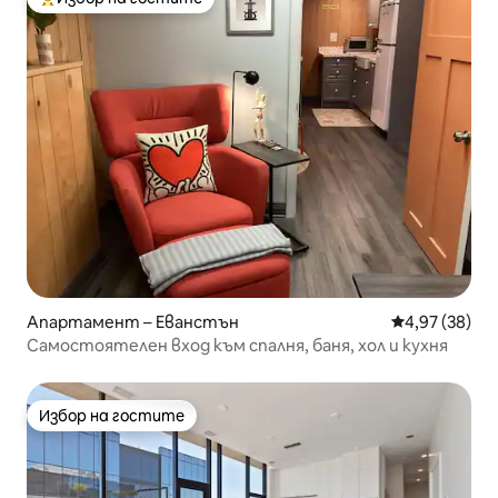
Най-популярен избор на гостите
Апартамент – Еванстън
Средна оценк
4,97 (38)
Самостоятелен вход към спалня, баня, хол и кухня
Избор на гостите
Избор на гостите