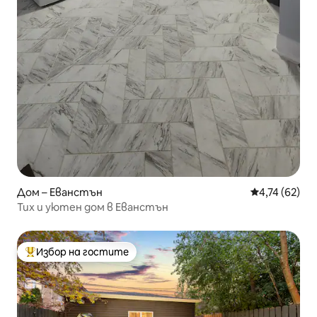
Дом – Еванстън
Средна оценк
4,74 (62)
Тих и уютен дом в Еванстън
Избор на гостите
Най-популярен избор на гостите