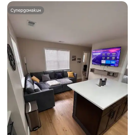
Супердомакин
Супердомакин