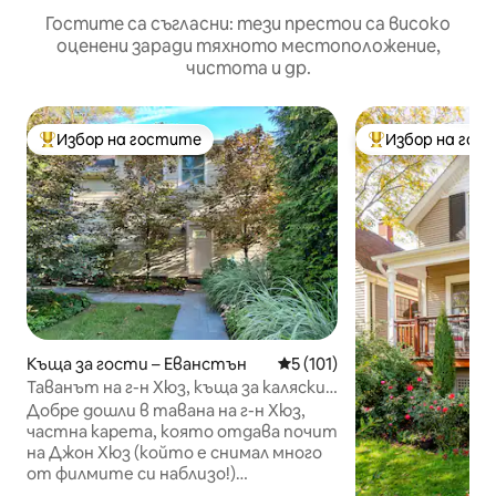
Гостите са съгласни: тези престои са високо
оценени заради тяхното местоположение,
чистота и др.
Избор на гостите
Избор на гос
Най-популярен избор на гостите
Най-популярен 
Къща за гости – Еванстън
Средна оценка: 5 от 5, 10
5 (101)
Таванът на г-н Хюз, къща за каляски
и файтони в стил 80-те
Добре дошли в тавана на г-н Хюз,
частна карета, която отдава почит
на Джон Хюз (който е снимал много
от филмите си наблизо!)
Местоположението е в