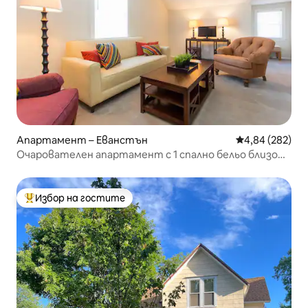
Апартамент – Еванстън
Средна оценка
4,84 (282)
Очарователен апартамент с 1 спално бельо близо
до Северозападен
Избор на гостите
Най-популярен избор на гостите