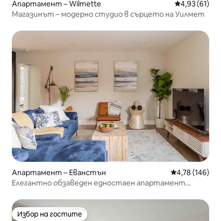
Апартамент – Wilmette
Средна оценк
4,93 (61)
Магазинът – модерно студио в сърцето на Уилмет
Апартамент – Еванстън
Средна оценка
4,78 (146)
Елегантно обзаведен едностаен апартамент
точно до плажа
Избор на гостите
Избор на гостите