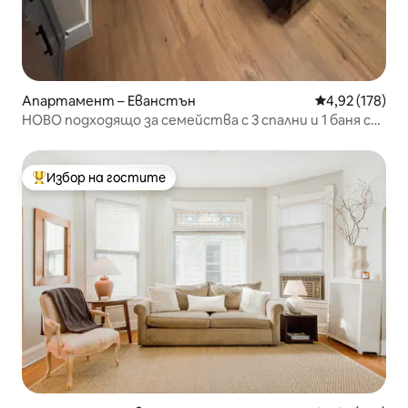
Апартамент – Еванстън
Средна оценка
4,92 (178)
НОВО подходящо за семейства с 3 спални и 1 баня с
лесно паркиране близо до NU
Избор на гостите
Най-популярен избор на гостите