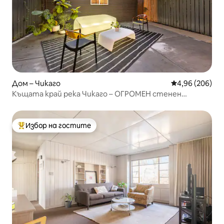
Дом – Чикаго
Средна оценка
4,96 (206)
Къщата край река Чикаго – ОГРОМЕН стенен
прожектор!
Избор на гостите
Най-популярен избор на гостите