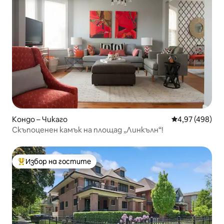
Кондо – Чикаго
Средна оценка
4,97 (498)
Скъпоценен камък на площад „Линкълн“!
Избор на гостите
Най-популярен избор на гостите