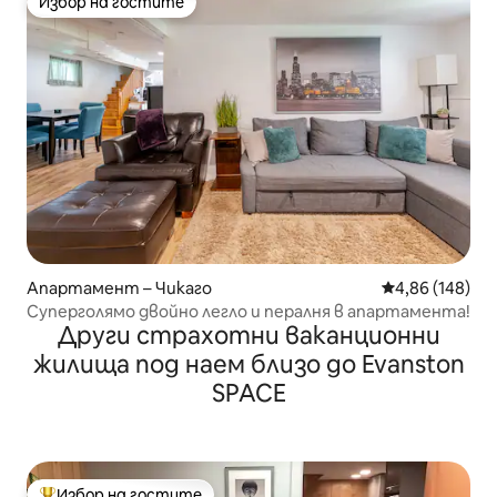
Избор на гостите
Избор на гостите
Апартамент – Чикаго
Средна оценка
4,86 (148)
Суперголямо двойно легло и пералня в апартамента!
Други страхотни ваканционни
жилища под наем близо до Evanston
SPACE
Избор на гостите