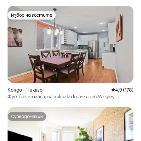
Избор на гостите
Избор на гостите
Кондо – Чикаго
Средна оценк
4,9 (178)
Футбол на маса, на няколко крачки от Wrigley,
частен паркинг
Супердомакин
Супердомакин