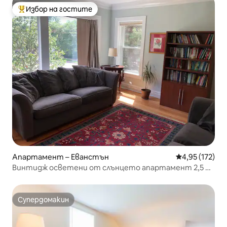
Избор на гостите
Най-популярен избор на гостите
Апартамент – Еванстън
Средна оценка
4,95 (172)
Винтидж осветени от слънцето апартамент 2,5 BR
Идеално за семейства!
Супердомакин
Супердомакин