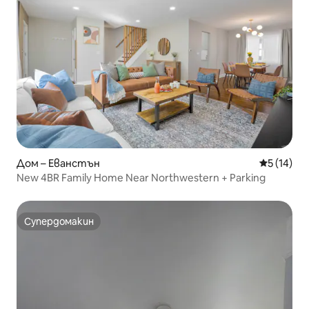
Дом – Еванстън
Средна оц
5 (14)
New 4BR Family Home Near Northwestern + Parking
Супердомакин
Супердомакин