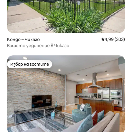
Кондо – Чикаго
Средна оценка
4,99 (303)
Вашето уединение в Чикаго
Избор на гостите
Избор на гостите