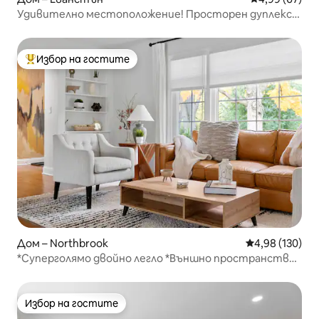
Удивително местоположение! Просторен дуплекс
за почивка
Избор на гостите
Най-популярен избор на гостите
Дом – Northbrook
Средна оценка
4,98 (130)
*Суперголямо двойно легло *Външно пространство
*Търсена зона
Избор на гостите
Избор на гостите