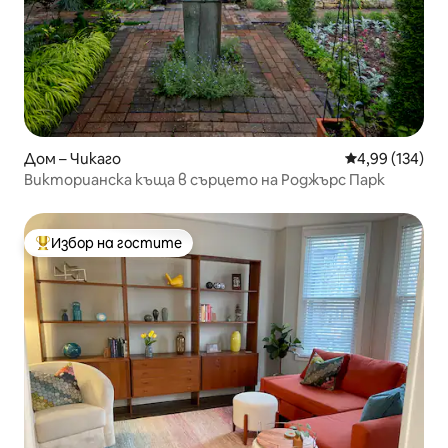
Дом – Чикаго
Средна оценка
4,99 (134)
Викторианска къща в сърцето на Роджърс Парк
Избор на гостите
Най-популярен избор на гостите