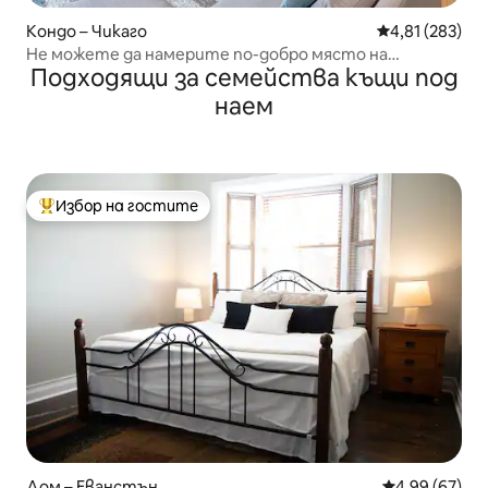
Кондо – Чикаго
Средна оценка
4,81 (283)
Не можете да намерите по-добро място на
Подходящи за семейства къщи под
2 минути пеша от Wrigley!
наем
Избор на гостите
Най-популярен избор на гостите
Дом – Еванстън
Средна оценк
4,99 (67)