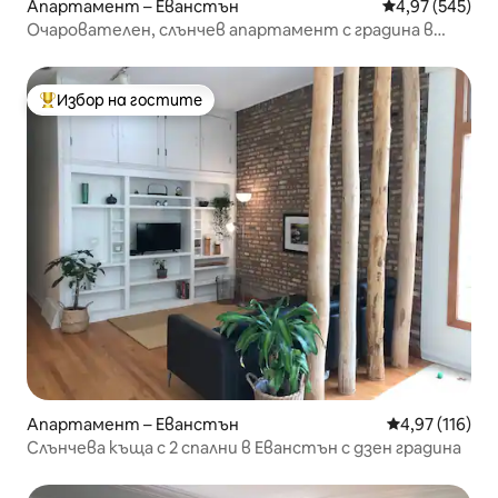
Апартамент – Еванстън
Средна оценка
4,97 (545)
Очарователен, слънчев апартамент с градина в
задния двор
Избор на гостите
Най-популярен избор на гостите
Апартамент – Еванстън
Средна оценка
4,97 (116)
Слънчева къща с 2 спални в Еванстън с дзен градина