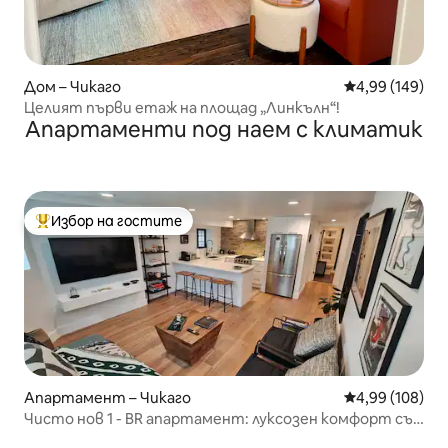
Дом – Чикаго
Средна оценка
4,99 (149)
Целият първи етаж на площад „Линкълн“!
Апартаменти под наем с климатик
Избор на гостите
Най-популярен избор на гостите
Апартамент – Чикаго
Средна оценка
4,99 (108)
Чисто нов 1 - BR апартамент: луксозен комфорт със
спа баня