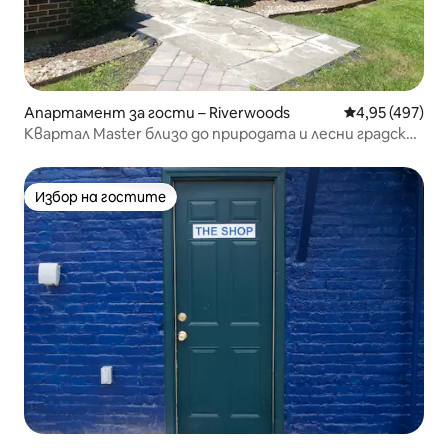
Апартамент за гости – Riverwoods
Средна оценка
4,95 (497)
Квартал Master близо до природата и лесни градски
съоръжения
Избор на гостите
Избор на гостите