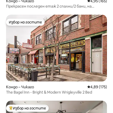
Кондо – Чикаго
Средна оценка
4,95 (165)
Прекрасен последен етаж 2 спални/2 бани, на
няколко крачки от всичко!
Избор на гостите
Избор на гостите
Кондо – Чикаго
Средна оценка
4,89 (175)
The Bagel Inn - Bright & Modern Wrigleyville 2 Bed
Избор на гостите
Най-популярен избор на гостите