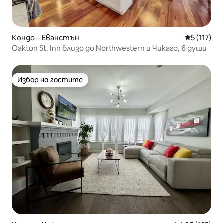
Кондо – Еванстън
Средна оце
5 (117)
Oakton St. Inn близо до Northwestern и Чикаго, 6 души
Избор на гостите
Избор на гостите