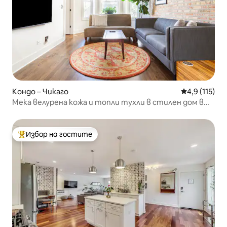
Кондо – Чикаго
Средна оценк
4,9 (115)
Мека велурена кожа и топли тухли в стилен дом в
Роджърс Парк
Избор на гостите
Най-популярен избор на гостите