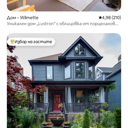
Дом – Wilmette
Средна оценка
4,98 (210)
Уникален дом „Lustron“ с облицовка от порцеланов
емайл
Избор на гостите
Най-популярен избор на гостите