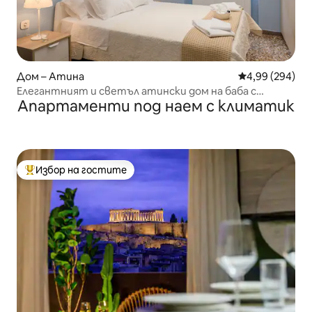
Дом – Атина
Средна оценка
4,99 (294)
Елегантният и светъл атински дом на баба с
Апартаменти под наем с климатик
вътрешен двор
Избор на гостите
Най-популярен избор на гостите