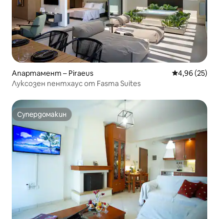
Апартамент – Piraeus
Средна оценк
4,96 (25)
Луксозен пентхаус от Fasma Suites
Супердомакин
Супердомакин