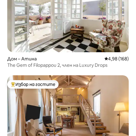
Дом – Атина
Средна оценка
4,98 (168)
The Gem of Filopappou 2, член на Luxury Drops
Избор на гостите
Най-популярен избор на гостите