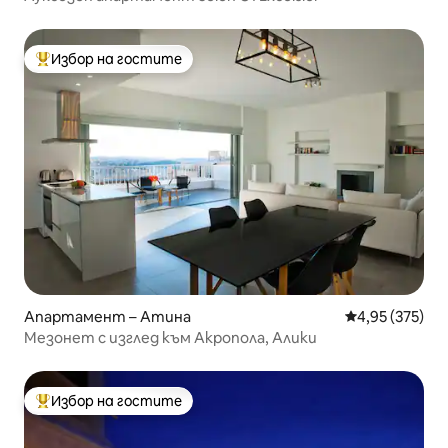
Избор на гостите
Най-популярен избор на гостите
Апартамент – Атина
Средна оценка
4,95 (375)
Мезонет с изглед към Акропола, Алики
Избор на гостите
Най-популярен избор на гостите