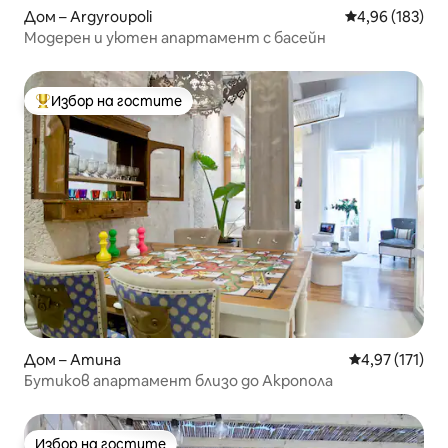
Дом – Argyroupoli
Средна оценка
4,96 (183)
Модерен и уютен апартамент с басейн
Избор на гостите
Най-популярен избор на гостите
Дом – Атина
Средна оценка
4,97 (171)
Бутиков апартамент близо до Акропола
Избор на гостите