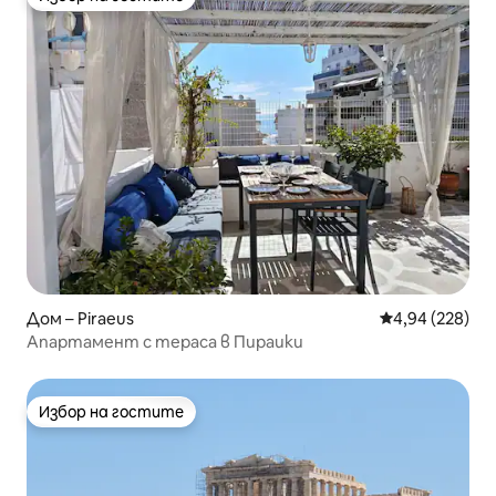
Избор на гостите
Дом – Piraeus
Средна оценка
4,94 (228)
Апартамент с тераса в Пираики
Избор на гостите
Избор на гостите