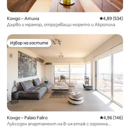
Кондо – Атина
Средна оценка
4,89 (534)
Дърво и мрамор, отразяващи морето и Акропола
Избор на гостите
Избор на гостите
Кондо – Palaio Faliro
Средна оценка
4,96 (146)
Луксозен апартамент на 8-ия етаж с огромна
веранда с изглед към морето