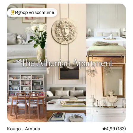
Избор на гостите
Най-популярен избор на гостите
Кондо – Атина
Средна оценка
4,99 (183)