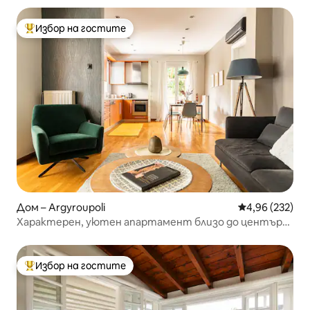
Избор на гостите
Най-популярен избор на гостите
Дом – Argyroupoli
Средна оценка
4,96 (232)
Характерен, уютен апартамент близо до центъра
на Атина
Избор на гостите
Най-популярен избор на гостите