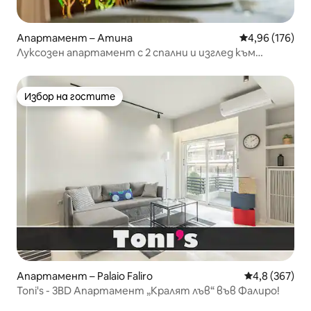
Апартамент – Атина
Средна оценка
4,96 (176)
Луксозен апартамент с 2 спални и изглед към
Акропола • 1 минута пеша от метрото
Избор на гостите
Избор на гостите
Апартамент – Palaio Faliro
Средна оценк
4,8 (367)
Toni's - 3BD Апартамент „Кралят лъв“ във Фалиро!