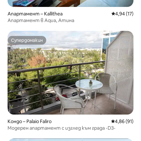
Апартамент – Kallithea
Средна оценк
4,94 (17)
Апартамент в Aqua, Атина
Супердомакин
Супердомакин
Кондо – Palaio Faliro
Средна оценк
4,86 (91)
Модерен апартамент с изглед към града -D3-