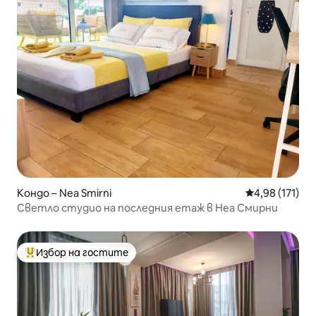
Кондо – Nea Smirni
Средна оценка
4,98 (171)
Светло студио на последния етаж в Неа Смирни
Избор на гостите
Най-популярен избор на гостите