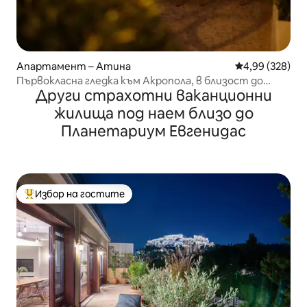
Апартамент – Атина
Средна оценка
4,99 (328)
Първокласна гледка към Акропола, в близост до
Други страхотни ваканционни
исторически забележителности!
жилища под наем близо до
Планетариум Евгенидас
Избор на гостите
Най-популярен избор на гостите