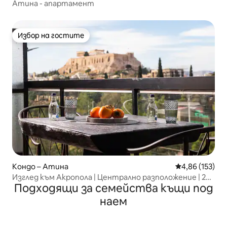
Атина - апартамент
Избор на гостите
Избор на гостите
Кондо – Атина
Средна оценка
4,86 (153)
Изглед към Акропола | Централно разположение | 2
Подходящи за семейства къщи под
спални
наем