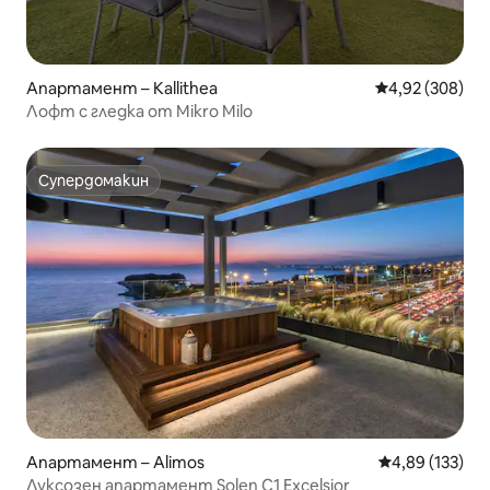
Апартамент – Kallithea
Средна оценка
4,92 (308)
Лофт с гледка от Mikro Milo
Супердомакин
Супердомакин
Апартамент – Alimos
Средна оценка
4,89 (133)
Луксозен апартамент Solen C1 Excelsior