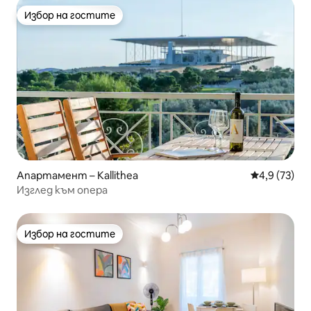
Избор на гостите
Избор на гостите
Апартамент – Kallithea
Средна оцен
4,9 (73)
Изглед към опера
Избор на гостите
Избор на гостите