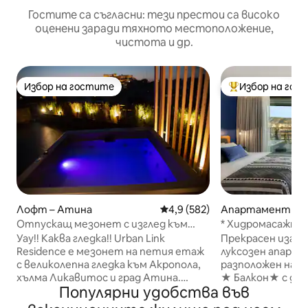
Гостите са съгласни: тези престои са високо
оценени заради тяхното местоположение,
чистота и др.
Избор на гостите
Избор на гос
Избор на гостите
Най-популярен 
Лофт – Атина
Средна оценка: 4,9 от 5, 582
4,9 (582)
Апартамент – 
Отпускащ мезонет с изглед към
* Хидромасажна в
Акропола и джакузи
Suites A *
Уау!! Каква гледка!! Urban Link
Прекрасен изглед
Residence е мезонет на петия етаж
луксозен апарта
с великолепна гледка към Акропола,
разположен на 1
хълма Ликавитос и град Атина.
★ Балкон★ с джа
Популярни удобства във
Наистина уникално място на
★ king size, ★ луксозна баня и
перфектно място с модерен дизайн!
тоалетна ★ Wi ★ - Fi климатик ★