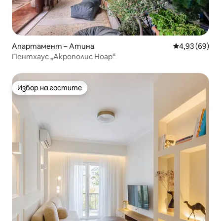
Апартамент – Атина
Средна оценк
4,93 (69)
Пентхаус „Акрополис Ноар“
Избор на гостите
Избор на гостите