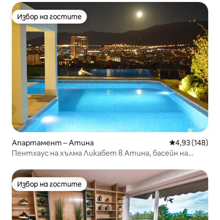
Избор на гостите
Избор на гостите
Апартамент – Атина
Средна оценка
4,93 (148)
Пентхаус на хълма Ликабет в Атина, басейн на
покрива
Избор на гостите
Избор на гостите