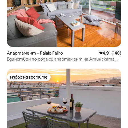
Апартамент – Palaio Faliro
Средна оценка
4,91 (148)
Единствен по рода си апартамент на Атинската
ривиера
Избор на гостите
Избор на гостите