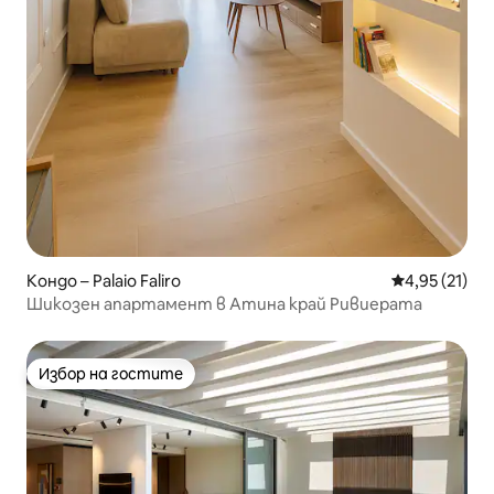
Кондо – Palaio Faliro
Средна оценк
4,95 (21)
Шикозен апартамент в Атина край Ривиерата
Избор на гостите
Избор на гостите