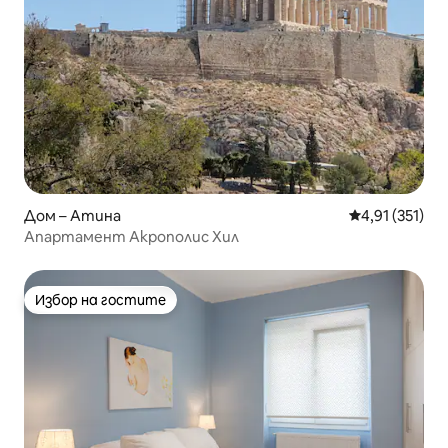
Дом – Атина
Средна оценка
4,91 (351)
Апартамент Акрополис Хил
Избор на гостите
Избор на гостите