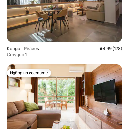
Кондо – Piraeus
Средна оценка
4,99 (178)
Студио 1
Избор на гостите
Избор на гостите