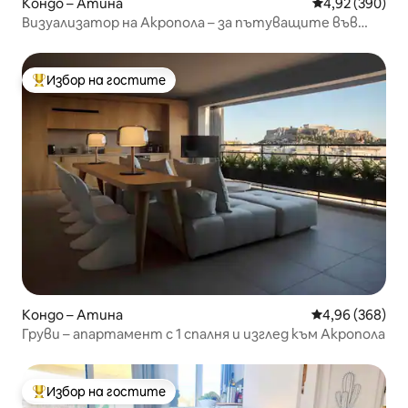
Кондо – Атина
Средна оценка
4,92 (390)
Визуализатор на Акропола – за пътуващите във
времето!
Избор на гостите
Най-популярен избор на гостите
Кондо – Атина
Средна оценка
4,96 (368)
Груви – апартамент с 1 спалня и изглед към Акропола
Избор на гостите
Най-популярен избор на гостите