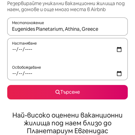
Резервирайте уникални ваканционни жилища под
наем, домове и още много места в Airbnb
Местоположение
Когато резултатите се покажат, използвайте клавишите 
Настаняване
Освобождаване
Търсене
Най-високо оценени ваканционни
жилища под наем близо до
Планетариум Евгенидас