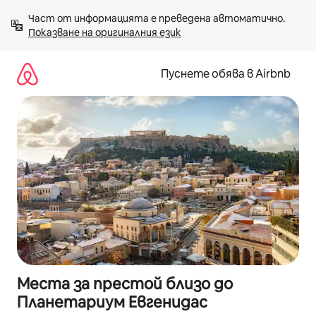
Пропускане
Част от информацията е преведена автоматично. 
към
Показване на оригиналния език
съдържанието
Пуснете обява в Airbnb
Места за престой близо до
Планетариум Евгенидас