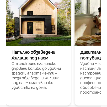
Напълно обзаведени
Дигитални н
жилища под наем
пътуващи п
От спокойни планински
Удобни места
дървени колиби до удобни
настаняване 
градски апартаменти –
настроени и
тези обзаведени жилища
дистанционн
под наем имат всички
професионалис
удобства на дома.
обособени р
пространств