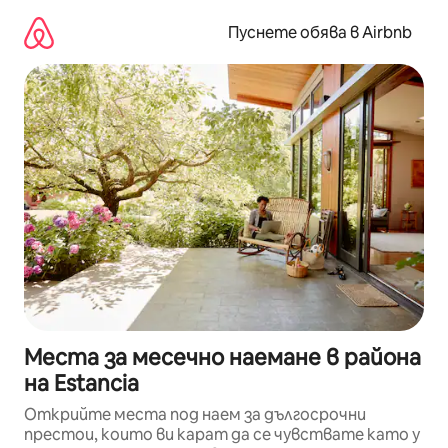
Пропускане
към
Пуснете обява в Airbnb
съдържанието
Места за месечно наемане в района
на Estancia
Открийте места под наем за дългосрочни
престои, които ви карат да се чувствате като у