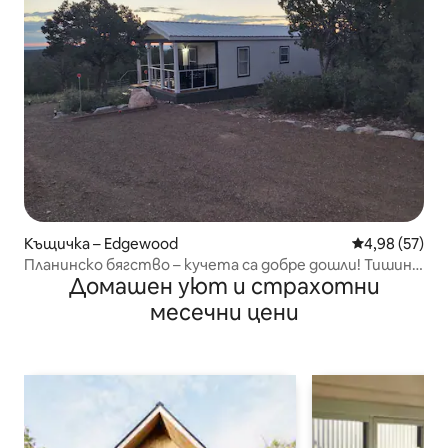
Къщичка – Edgewood
Средна оценк
4,98 (57)
Планинско бягство – кучета са добре дошли! Тишина
Домашен уют и страхотни
и спокойствие
месечни цени