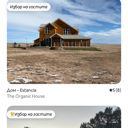
Избор на гостите
Избор на гостите
Дом – Estancia
Средна о
5 (8)
The Organic House
Избор на гостите
Най-популярен избор на гостите