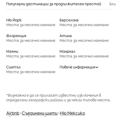
Популярни дестинации за продължителен престой
Бли
Ню Йорк
Барселона
Места за месечно наемане
Места за месечно наемане
Флоренция
Атина
Места за месечно наемане
Места за месечно наемане
Маями
Монреал
Места за месечно наемане
Места за месечно наемане
Сиатъл
Повече информация
Места за месечно наемане
*Възможно е да се прилагат известни изключения в
определени географски райони и за някои типове места.
Airbnb
Съединени щати
Ню Мексико