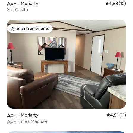
Дом – Moriarty
Средна оценк
4,83 (12)
3slt Casita
Избор на гостите
Избор на гостите
Дом – Moriarty
Средна оцен
4,91 (11)
Домът на Мариан