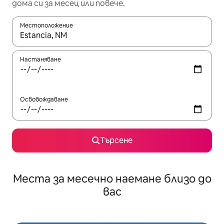
дома си за месец или повече.
Местоположение
Когато резултатите се покажат, използвайте клавишите 
Настаняване
Освобождаване
Търсене
Места за месечно наемане близо до
вас