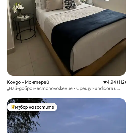
Кондо – Монтерей
Средна оценка
4,94 (112)
„Най-добро местоположение • Срещу Fundidora и
Arena MTY“
Избор на гостите
Най-популярен избор на гостите