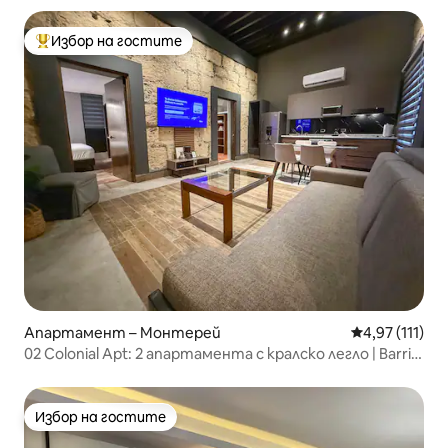
Избор на гостите
Най-популярен избор на гостите
Апартамент – Монтерей
Средна оценк
4,97 (111)
02 Colonial Apt: 2 апартамента с кралско легло | Barrio
Antiguo
Избор на гостите
Избор на гостите