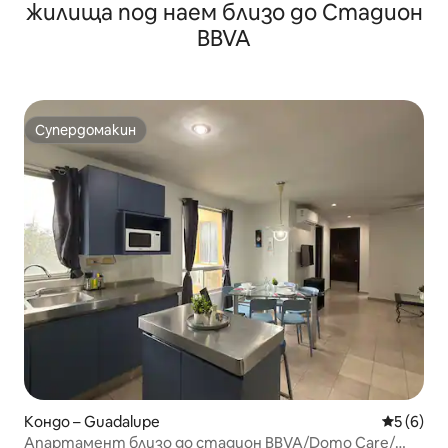
жилища под наем близо до Стадион
BBVA
Супердомакин
Супердомакин
Кондо – Guadalupe
Средна о
5 (6)
Апартамент близо до стадион BBVA/Domo Care/