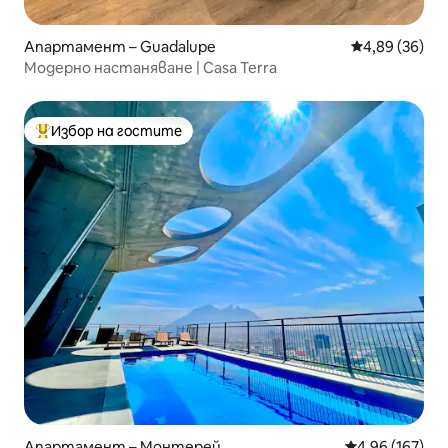
Апартамент – Guadalupe
Средна оценк
4,89 (36)
Модерно настаняване | Casa Terra
Избор на гостите
Най-популярен избор на гостите
Апартамент – Монтерей
Средна оценка
4,96 (167)