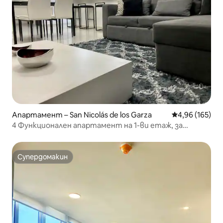
Апартамент – San Nicolás de los Garza
Средна оценка
4,96 (165)
4 Функционален апартамент на 1-ви етаж, за
работа или почивка
Супердомакин
Супердомакин