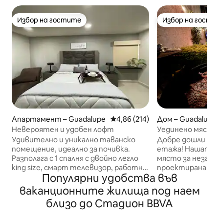
Избор на гостите
Избор на гости
Избор на гостите
Избор на гости
Апартамент – Guadalupe
Средна оценка: 4,86 от 5, 214
4,86 (214)
Дом – Guadalupe
Невероятен и удобен лофт
Уединено място 
BBVA/Монтерей 
Удивително и уникално таванско
Добре дошли в н
6 души
помещение, идеално за почивка.
етажа! Нашата къща е идеалното
Разполага с 1 спалня с двойно легло
място за незабр
king size, смарт телевизор, работно
проектирана за
Популярни удобства във
пространство, шезлонг, напълно
включително и 
оборудвана баня, баня и тоалетна,
любимци. Домът 
ваканционните жилища под наем
минибар, минибар, микровълнова
ремонтирана ку
близо до Стадион BBVA
печка, микровълнова печка,
зона за общуване
микровълнова печка, кафемашина,
наслаждаване на