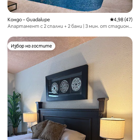
Кондо – Guadalupe
Средна оценк
4,98 (47)
Апартамент с 2 спални + 2 бани | 3 мин. от стадион
BBVA
Избор на гостите
Избор на гостите