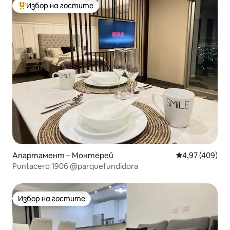
Избор на гостите
Най-популярен избор на гостите
Апартамент – Монтерей
Средна оценка
4,97 (409)
Puntacero 1906 @parquefundidora
Избор на гостите
Избор на гостите