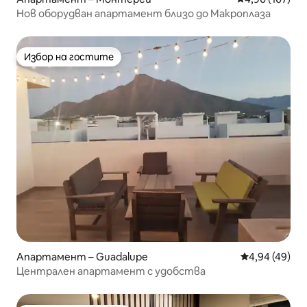
Нов оборудван апартамент близо до Макроплаза
Избор на гостите
Избор на гостите
Апартамент – Guadalupe
Средна оценк
4,94 (49)
Централен апартамент с удобства