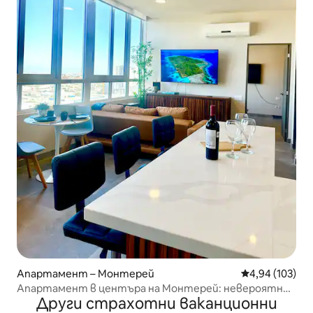
Апартамент – Монтерей
Средна оценка
4,94 (103)
Апартамент в центъра на Монтерей: невероятни
Други страхотни ваканционни
гледки, Wi-Fi и кафе