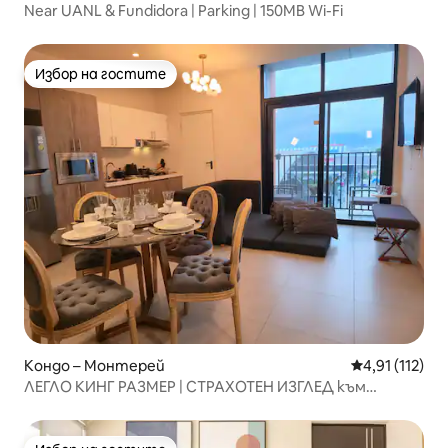
Near UANL & Fundidora | Parking | 150MB Wi-Fi
Избор на гостите
Избор на гостите
Кондо – Монтерей
Средна оценк
4,91 (112)
ЛЕГЛО КИНГ РАЗМЕР | СТРАХОТЕН ИЗГЛЕД към
Fundidora и ARENA MTY