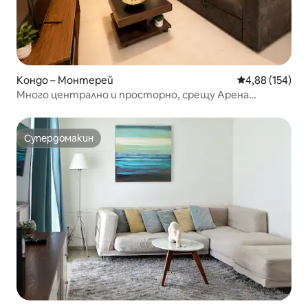
Кондо – Монтерей
Средна оценка
4,88 (154)
Много централно и просторно, срещу Арена
Монтерей
Супердомакин
Супердомакин