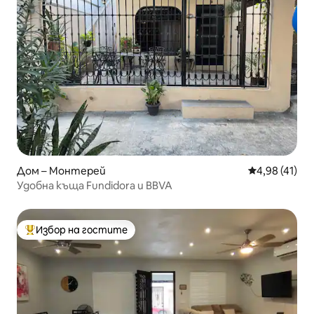
Дом – Монтерей
Средна оценк
4,98 (41)
Удобна къща Fundidora и BBVA
Избор на гостите
Най-популярен избор на гостите