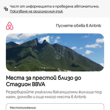
Пропускане
Част от информацията е преведена автоматично. 
към
Показване на оригиналния език
съдържанието
Пуснете обява в Airbnb
Места за престой близо до
Стадион BBVA
Резервирайте уникални ваканционни жилища под
наем, домове и още много места в Airbnb
Местоположение