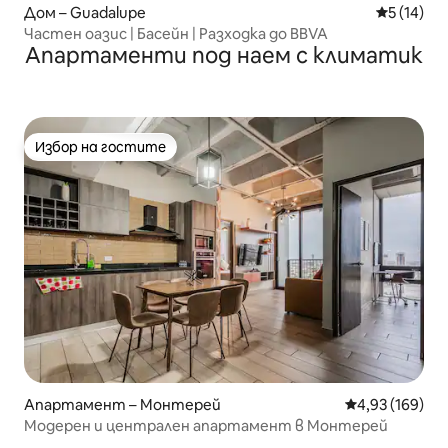
Дом – Guadalupe
Средна оц
5 (14)
Частен оазис | Басейн | Разходка до BBVA
Апартаменти под наем с климатик
Избор на гостите
Избор на гостите
Апартамент – Монтерей
Средна оценка
4,93 (169)
Модерен и централен апартамент в Монтерей