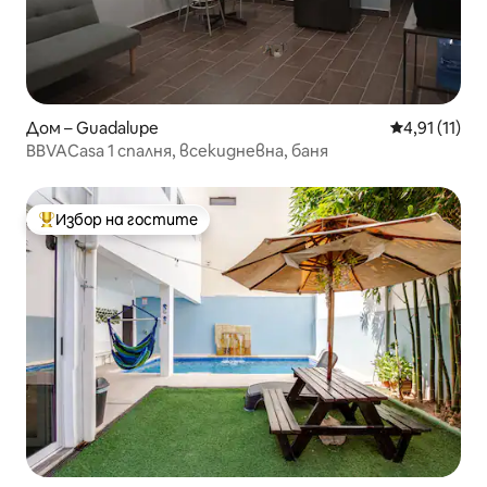
Дом – Guadalupe
Средна оцен
4,91 (11)
BBVACasa 1 спалня, всекидневна, баня
Избор на гостите
Най-популярен избор на гостите