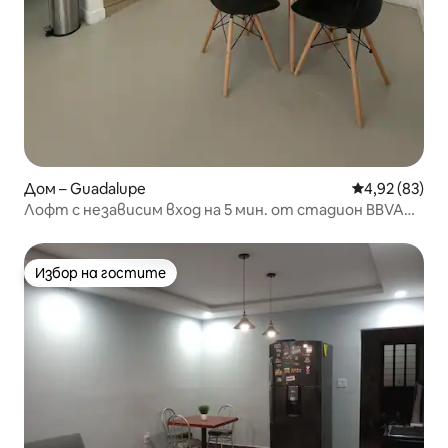
Дом – Guadalupe
Средна оценк
4,92 (83)
Лофт с независим вход на 5 мин. от стадион BBVA
Rayados
Избор на гостите
Избор на гостите