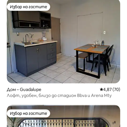
Избор на гостите
Избор на гостите
Дом – Guadalupe
Средна оценк
4,87 (70)
Лофт, удобен, близо до стадион Bbva и Arena Mty
Избор на гостите
Избор на гостите