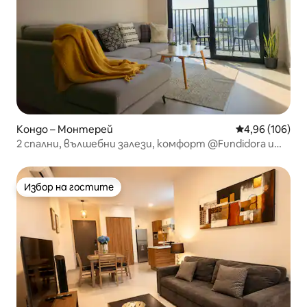
Кондо – Монтерей
Средна оценка
4,96 (106)
2 спални, вълшебни залези, комфорт @Fundidora и
Arena MTY
Избор на гостите
Избор на гостите