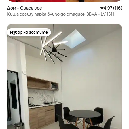
Дом – Guadalupe
Средна оценка
4,97 (116)
Къща срещу парка близо до стадион BBVA - LV 1511
Избор на гостите
Избор на гостите