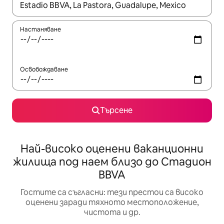
Когато резултатите се покажат, използвайте клавишите 
Настаняване
Освобождаване
Търсене
Най-високо оценени ваканционни
жилища под наем близо до Стадион
BBVA
Гостите са съгласни: тези престои са високо
оценени заради тяхното местоположение,
чистота и др.