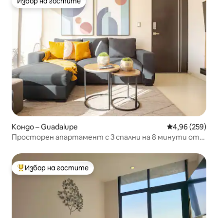
Избор на гостите
Избор на гостите
Кондо – Guadalupe
Средна оценка
4,96 (259)
Просторен апартамент с 3 спални на 8 минути от
Fundidora Cintermex
Избор на гостите
Най-популярен избор на гостите