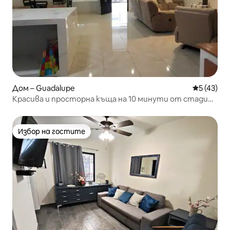
Дом – Guadalupe
Средна оц
5 (43)
Красива и просторна къща на 10 минути от стадион
BBVA.
Избор на гостите
Избор на гостите