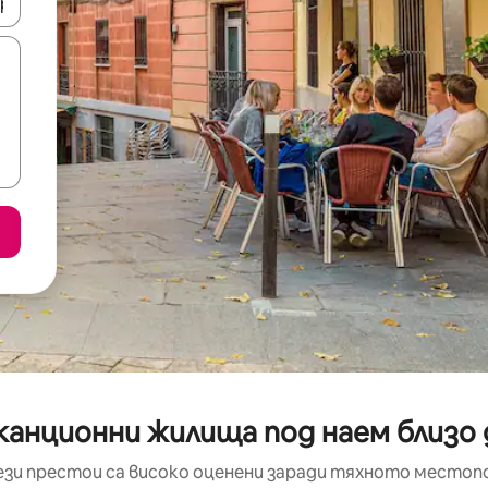
е клавишите със стрелки нагоре и надолу или навигирайте с д
канционни жилища под наем близо д
ези престои са високо оценени заради тяхното местоп