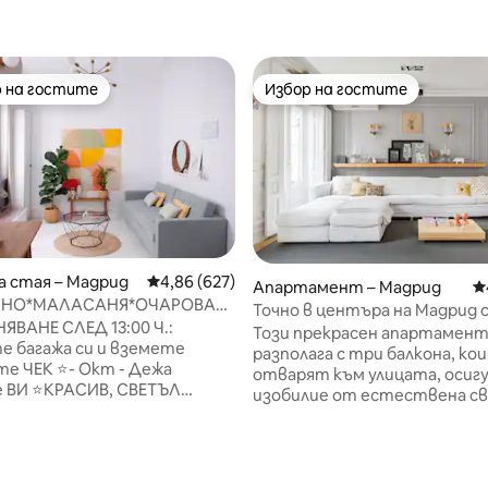
 на гостите
Избор на гостите
улярен избор на гостите
Избор на гостите
 стая – Мадрид
Средна оценка: 4,86 от 5, 627 отзива
4,86 (627)
Апартамент – Мадрид
С
ЛНО*МАЛАСАНЯ*ОЧАРОВАТЕЛНО*ДИЗАЙН,
Точно в центъра на Мадрид 
т 5, 537 отзива
НАСТАНЯВАНЕ
ЯВАНЕ СЛЕД 13:00 Ч.:
проектор
Този прекрасен апартамен
 багажа си и вземете
разполага с три балкона, ко
е ЧЕК ⭐- Окт - Дежа
отварят към улицата, осиг
, СВЕТЪЛ
изобилие от естествена с
, ТИХО ⭐НОВ ДИЗАЙН
и отлични декоративни
адрид пеша: ⚬ Malasaña
характеристики Той е напъ
оборудван с всички удобств
l 2’ ⭐️ Разтегателен диван
които се нуждаете Разполо