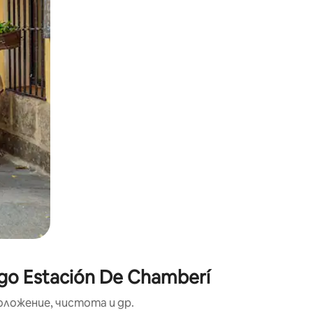
окосване или плъзгане.
о Estación De Chamberí
оложение, чистота и др.