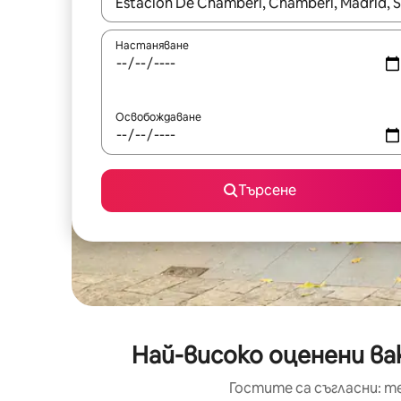
Когато резултатите се покажат, използвайт
Настаняване
Освобождаване
Търсене
Най-високо оценени ва
Гостите са съгласни: т