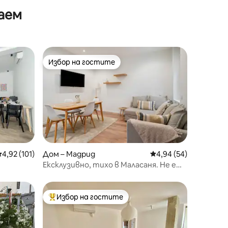
аем
Избор на гостите
Избор на гостите
редна оценка: 4,92 от 5, 101 отзива
4,92 (101)
Дом – Мадрид
Средна оценка: 4,94
4,94 (54)
Ексклузивно, тихо в Маласаня. Не е
туристическа зона.
Избор на гостите
Най-популярен избор на гостите