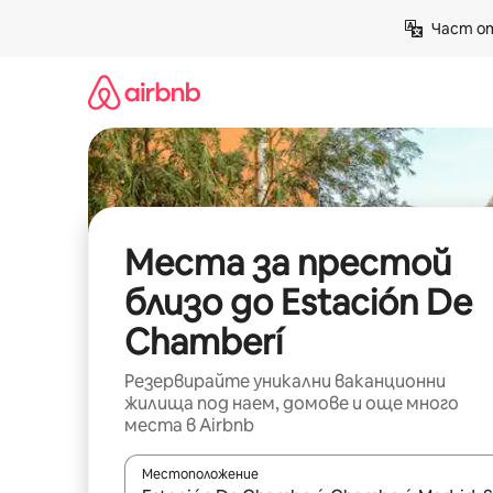
Пропускане
Част от
към
съдържанието
Места за престой
близо до Estación De
Chamberí
Резервирайте уникални ваканционни
жилища под наем, домове и още много
места в Airbnb
Местоположение