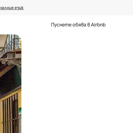
налния език
Пуснете обява в Airbnb