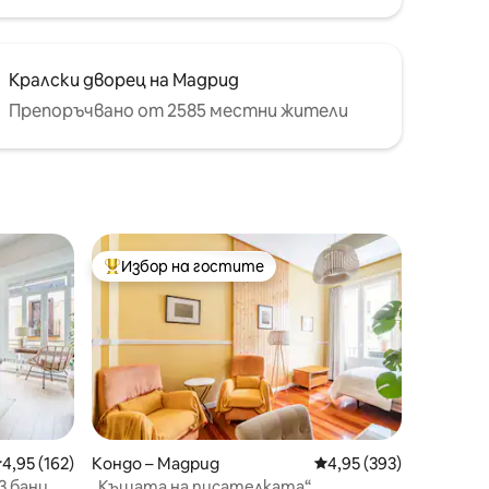
Кралски дворец на Мадрид
Препоръчвано от 2585 местни жители
Избор на гостите
Най-популярен избор на гостите
редна оценка: 4,95 от 5, 162 отзива
4,95 (162)
Кондо – Мадрид
Средна оценка: 4,95 
4,95 (393)
3 бани
„Къщата на писателката“