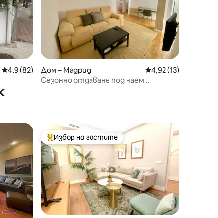
Средна оценка: 4,9 от 5, 82 отзива
4,9 (82)
Дом – Мадрид
Средна оценка: 4,92
4,92 (13)
Сезонно отдаване под наем
к
Бернабеу
Избор на гостите
Най-популярен избор на гостите