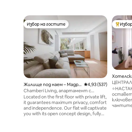
Избор на гостите
Избор
Избор на гостите
Най-поп
Хотелска
ЦЕНТРА
Жилище под наем – Мадри
Средна оценка: 4,93 о
4,93 (537)
РАННО 
⭐️НАСТАН
д
Chamberí Living, апартамент с
оставете
двойно легло и...
Located on the first floor with private lift,
ключовет
it guarantees maximum privacy, comfort
чантите ВИ ⭐КРАСИВ
and independence. Our flat will captivate
⭐ЦЕНТЪР
you with its open concept design, fully
⭐Открийте М
equipped and integrated kitchen, en-
1’ ⚬Chueca 5’ ⚬ Calle Gran Via 15’ ⚬ Calle
suite bathroom and unbeatable location.
Fuencarra
Includes wifi connection, coffee machine