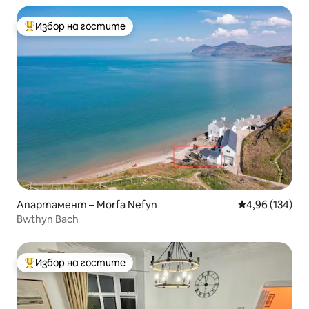
Избор на гостите
Най-популярен избор на гостите
Апартамент – Morfa Nefyn
Средна оценка
4,96 (134)
Bwthyn Bach
Избор на гостите
Най-популярен избор на гостите