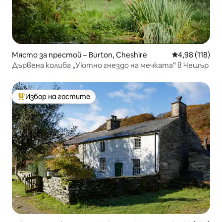
Място за престой – Burton, Cheshire
Средна оценка
4,98 (118)
Дървена колиба „Уютно гнездо на мечката“ в Чешър
Избор на гостите
Най-популярен избор на гостите