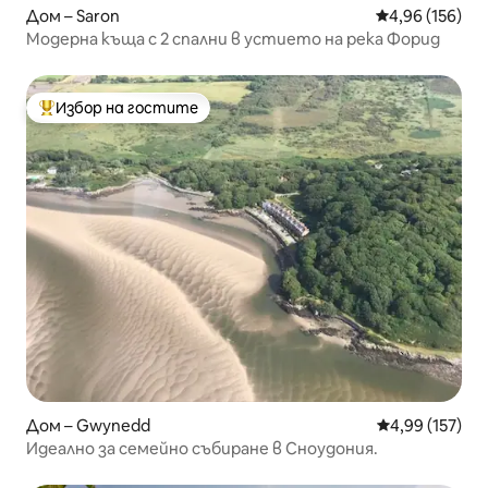
Дом – Saron
Средна оценка
4,96 (156)
Модерна къща с 2 спални в устието на река Форид
Избор на гостите
Най-популярен избор на гостите
Дом – Gwynedd
Средна оценка
4,99 (157)
Идеално за семейно събиране в Сноудония.