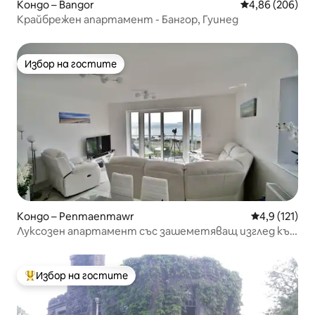
Кондо – Bangor
Средна оценка
4,86 (206)
Крайбрежен апартамент - Бангор, Гуинед
Избор на гостите
Избор на гостите
Кондо – Penmaenmawr
Средна оценк
4,9 (121)
Луксозен апартамент със зашеметяващ изглед към
морето в Северен Уелс
Избор на гостите
Най-популярен избор на гостите