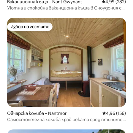
Ваканционна къща – Nant Gwynant
Средна оценка
4,99 (282)
Уютна и спокойна ваканционна къща в Сноудония с
хидромасажна вана
Избор на гостите
Избор на гостите
Овчарска колиба – Nantmor
Средна оценка
4,96 (156)
Самостоятелна колиба край реката сред птичите
песни на Сноудония