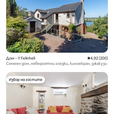
Дом – Y Felinheli
Средна оценка
4,92 (200)
Семеен дом, невероятни гледки, киноекран, джакузи
Избор на гостите
Избор на гостите