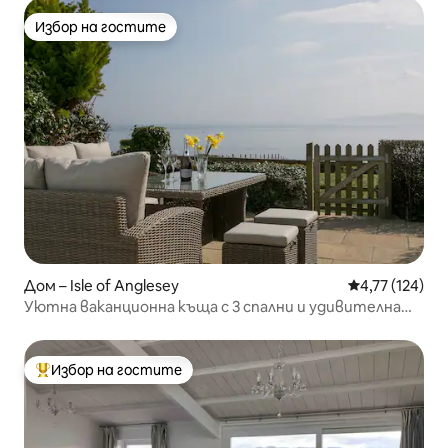
Избор на гостите
Избор на гостите
Дом – Isle of Anglesey
Средна оценка
4,77 (124)
Уютна ваканционна къща с 3 спални и удивителна
гледка към морето
Избор на гостите
Най-популярен избор на гостите