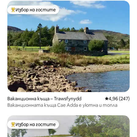
Избор на гостите
Най-популярен избор на гостите
Ваканционна къща – Trawsfynydd
Средна оценка
4,96 (247)
Ваканционната къща Cae Adda е уютна и топла
Избор на гостите
Най-популярен избор на гостите