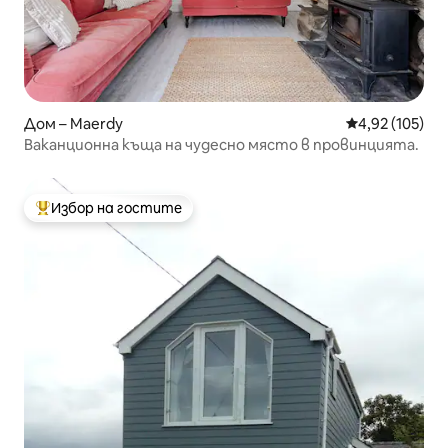
Дом – Maerdy
Средна оценка
4,92 (105)
Ваканционна къща на чудесно място в провинцията.
Избор на гостите
Най-популярен избор на гостите