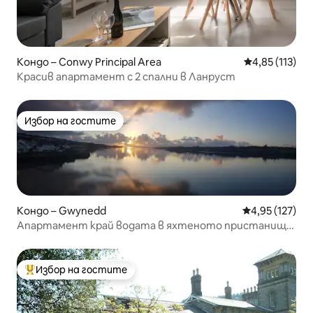
Кондо – Conwy Principal Area
Средна оценка
4,85 (113)
Красив апартамент с 2 спални в Ланруст
Избор на гостите
Избор на гостите
Кондо – Gwynedd
Средна оценка
4,95 (127)
Апартамент край водата в яхтеното пристанище
Ar Y Tonnau Y Felinheli
Избор на гостите
Най-популярен избор на гостите