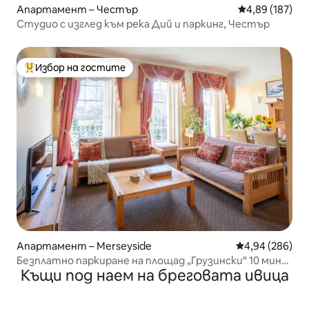
Апартамент – Честър
Средна оценка
4,89 (187)
Студио с изглед към река Дий и паркинг, Честър
Избор на гостите
Най-популярен избор на гостите
Апартамент – Merseyside
Средна оценка
4,94 (286)
Безплатно паркиране на площад „Грузински“ 10 мин
Къщи под наем на бреговата ивица
до CC