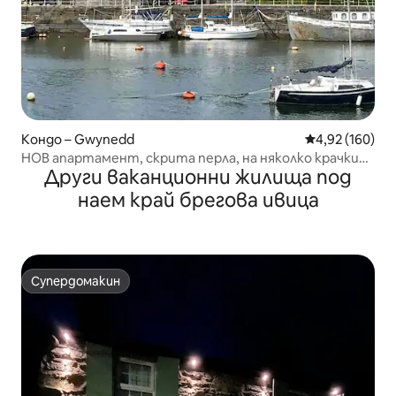
Кондо – Gwynedd
Средна оценка
4,92 (160)
НОВ апартамент, скрита перла, на няколко крачки
Други ваканционни жилища под
от пристанището и железопътната гара
наем край брегова ивица
Супердомакин
Супердомакин