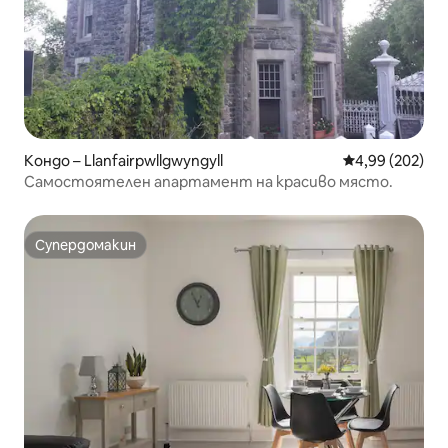
Кондо – Llanfairpwllgwyngyll
Средна оценка
4,99 (202)
Самостоятелен апартамент на красиво място.
Супердомакин
Супердомакин