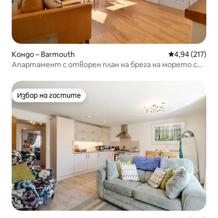
Кондо – Barmouth
Средна оценка
4,94 (217)
Апартамент с отворен план на брега на морето с
безплатно паркиране
Избор на гостите
Избор на гостите