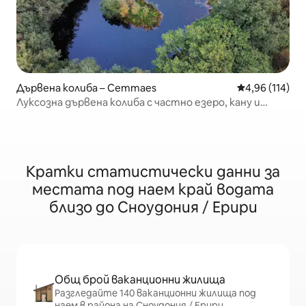
Дървена колиба – Cemmaes
Средна оценка
4,96 (114)
Луксозна дървена колиба с частно езеро, кану и
хидромасажна вана
Кратки статистически данни за
местата под наем край водата
близо до Сноудония / Ерири
Общ брой ваканционни жилища
Разгледайте 140 ваканционни жилища под
наем в района на Сноудония / Ерири