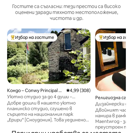
Гостите са съгласни: тези престои са високо
оценени заради тяхното местоположение,
чистота и др.
Избор на гостите
Избор на гос
Най-популярен избор на гостите
Най-популярен 
Кондо – Conwy Principal Ar
Средна оценка: 4,99 от 5, 308
4,99 (308)
ea
Уютно студио за до 4 души –
Религиозна сград
Централна Сноудония
Добре дошли в нашето уютно
twrog
Дизайнерски дом
планинско студио, сгушено в
в парка Сноудон
Двойният часте
сърцето на националния парк
намира в рамкит
„Ерири“ [Сноудония]. Това уединено
Maentwrog - за
място за почивка в гората и
преустроен пара
планината е идеално за активни
националния пар