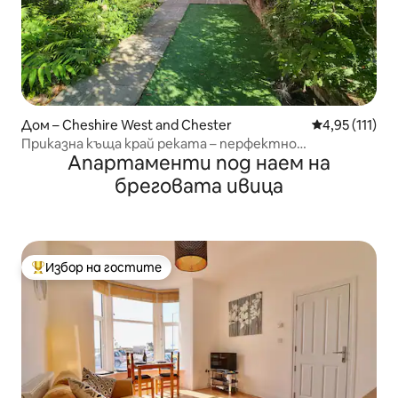
Дом – Cheshire West and Chester
Средна оценк
4,95 (111)
Приказна къща край реката – перфектно
Апартаменти под наем на
местоположение!
бреговата ивица
Избор на гостите
Най-популярен избор на гостите