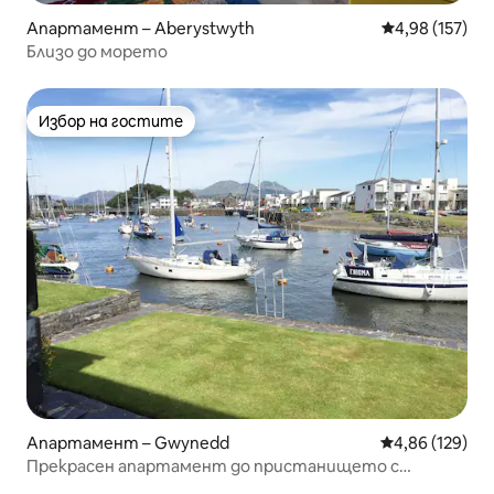
Апартамент – Aberystwyth
Средна оценка
4,98 (157)
Близо до морето
Избор на гостите
Избор на гостите
Апартамент – Gwynedd
Средна оценка
4,86 (129)
Прекрасен апартамент до пристанището с
прекрасна гледка