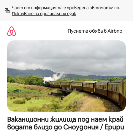
Пропускане
Част от информацията е преведена автоматично. 
към
Показване на оригиналния език
съдържанието
Пуснете обява в Airbnb
Ваканционни жилища под наем край
водата близо до Сноудония / Ерири