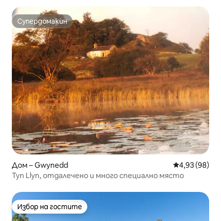
Супердомакин
Супердомакин
Дом – Gwynedd
Средна оценк
4,93 (98)
Tyn Llyn, отдалечено и много специално място
Избор на гостите
Избор на гостите