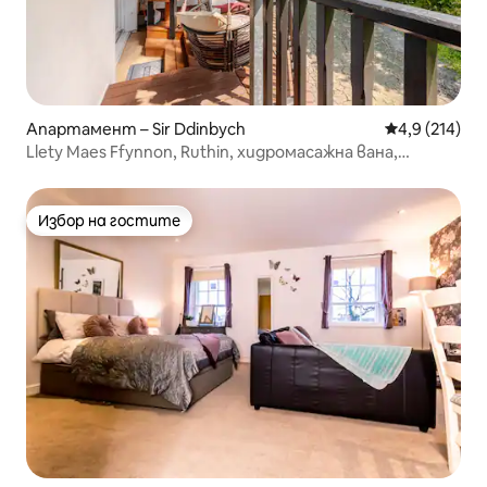
Апартамент – Sir Ddinbych
Средна оценк
4,9 (214)
Llety Maes Ffynnon, Ruthin, хидромасажна вана,
паркинг, Wi-Fi
Избор на гостите
Избор на гостите