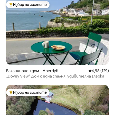
Избор на гостите
Най-популярен избор на гостите
Ваканционен дом – Aberdyfi
Средна оценка
4,98 (129)
„Dovey View“ Дом с една спалня, удивителна гледка
Избор на гостите
Най-популярен избор на гостите