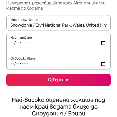
Намерете и резервирайте чрез Airbnb уникални
места до водата
Местоположение
Когато резултатите се покажат, използвайте клавишите 
Настаняване
Освобождаване
Търсене
Най-високо оценени жилища под
наем край водата близо до
Сноудония / Ерири