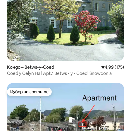
Кондо – Betws-y-Coed
Средна оценка
4,99 (175)
Coed y Celyn Hall Apt7. Betws - y - Coed, Snowdonia
Избор на гостите
Избор на гостите