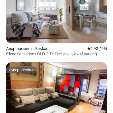
Апартамент – Билбао
Средна оценка
4,92 (195)
Bilbao Sensations.OLD CITY Exclusive views&parking
Супердомакин
Супердомакин