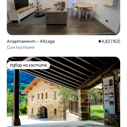
Апартамент – Altzaga
Средна оценка
4,82 (163)
Син пустиня
Избор на гостите
Избор на гостите