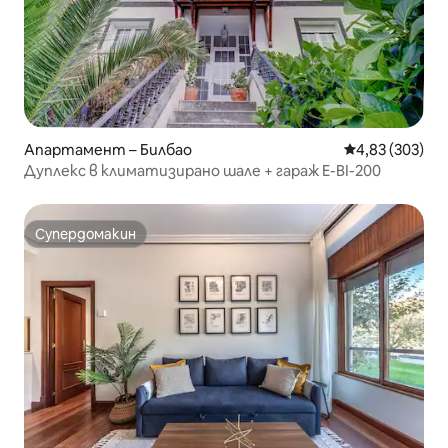
Апартамент – Билбао
Средна оценка
4,83 (303)
Дуплекс в климатизирано шале + гараж E-BI-200
Супердомакин
Супердомакин