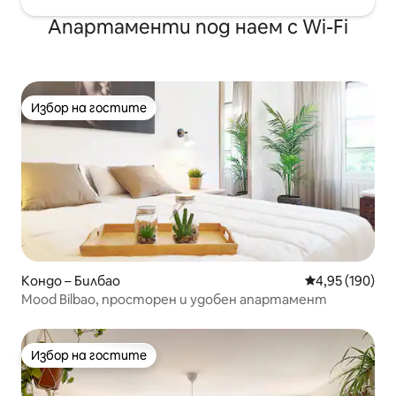
Апартаменти под наем с Wi-Fi
Избор на гостите
Избор на гостите
Кондо – Билбао
Средна оценка
4,95 (190)
Mood Bilbao, просторен и удобен апартамент
Избор на гостите
Избор на гостите