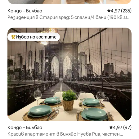
Кондо – Билбао
Средна оценка
4,97 (235)
Резиденция в Стария град: 5 спални/4 бани (190 кв.м.)
в Стария град
Избор на гостите
Най-популярен избор на гостите
Кондо – Билбао
Средна оценк
4,97 (97)
Красив апартамент в Биляйо Нуева Риа, частен