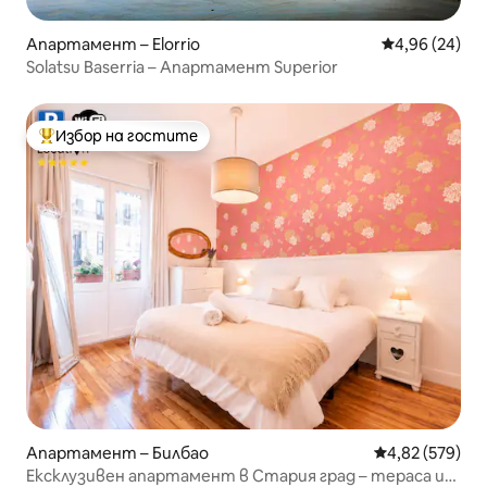
Апартамент – Elorrio
Средна оценк
4,96 (24)
Solatsu Baserria – Апартамент Superior
Избор на гостите
Най-популярен избор на гостите
Апартамент – Билбао
Средна оценка
4,82 (579)
Ексклузивен апартамент в Стария град – тераса и