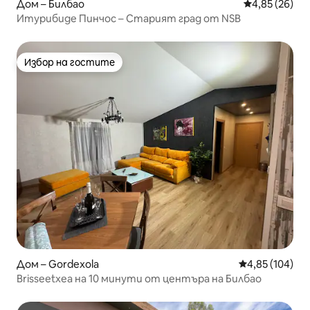
Дом – Билбао
Средна оценк
4,85 (26)
Итурибиде Пинчос – Старият град от NSB
Избор на гостите
Избор на гостите
Дом – Gordexola
Средна оценка
4,85 (104)
Brisseetxea на 10 минути от центъра на Билбао