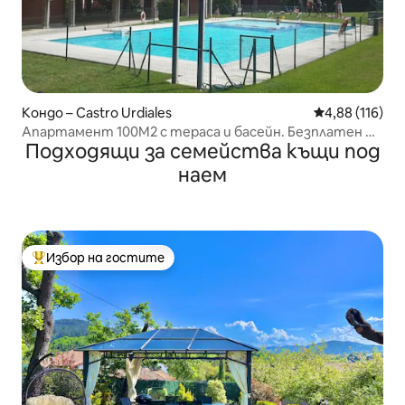
Кондо – Castro Urdiales
Средна оценка
4,88 (116)
Апартамент 100M2 с тераса и басейн. Безплатен WI
Подходящи за семейства къщи под
- FI
наем
Избор на гостите
Най-популярен избор на гостите