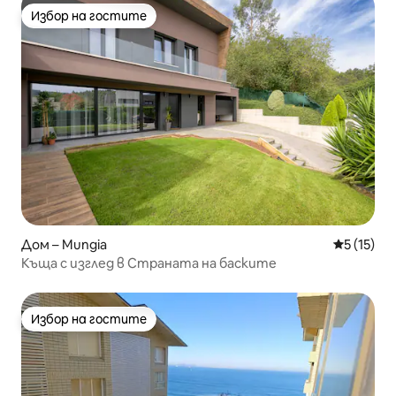
Избор на гостите
Избор на гостите
Дом – Mungia
Средна оц
5 (15)
Къща с изглед в Страната на баските
Избор на гостите
Избор на гостите