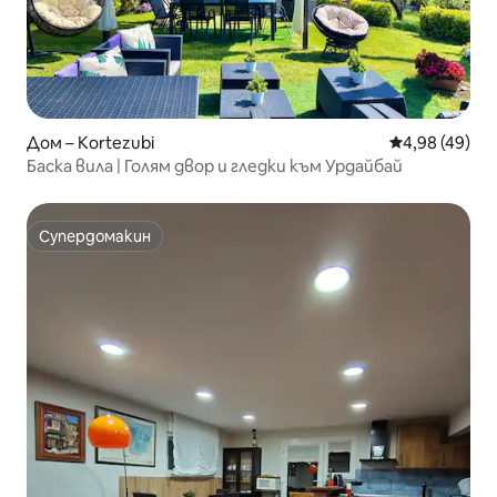
Дом – Kortezubi
Средна оценк
4,98 (49)
Баска вила | Голям двор и гледки към Урдайбай
Супердомакин
Супердомакин