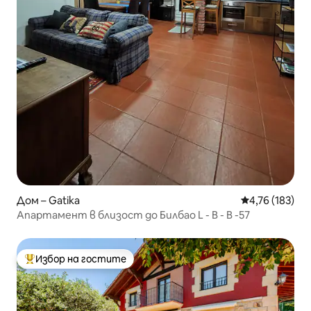
Дом – Gatika
Средна оценка
4,76 (183)
Апартамент в близост до Билбао L - B - B -57
Избор на гостите
Най-популярен избор на гостите