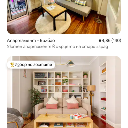
Апартамент – Билбао
Средна оценка
4,86 (140)
Уютен апартамент в сърцето на стария град
Избор на гостите
Най-популярен избор на гостите