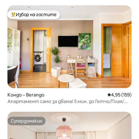
гараж
Избор на гостите
Най-популярен избор на гостите
Кондо – Berango
Средна оценка
4,95 (159)
Апартамент само за двама! 5 мин. до Гетчо/Плая/
Билбао 25 мин.
Супердомакин
Супердомакин