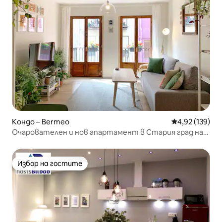
Кондо – Bermeo
Средна оценка
4,92 (139)
Очарователен и нов апартамент в Стария град на
Бермео
Избор на гостите
Избор на гостите