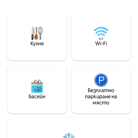
предварителна заявка). Третият с
м / 0,03 мили), Пл
разтегателен диван/легло -
0.09 мили), пазар 
всекидневна с телевизор, маса за
мили)... Най - доброто място, от
хранене - Модерна кухня, с хладилник,
което да изслед
керамични котлони, фурна,
пеша, така и с 
съдомиялна машина, пералня,
двете станции н
кафемашина, електрическа кана - 2
м (0.12 мили).
Кухня
Wi-Fi
бани с душ
Безплатно
Басейн
паркиране на
място