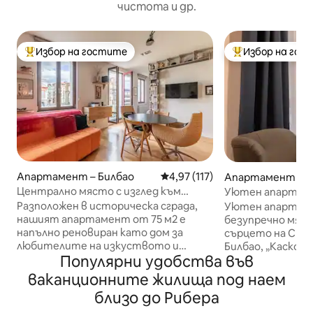
чистота и др.
Избор на гостите
Избор на гос
Най-популярен избор на гостите
Най-популярен 
Апартамент – Билбао
Средна оценка: 4,97 от 5, 11
4,97 (117)
Апартамент – Б
Централно място с изглед към
Уютен апартаме
реката
Стария град
Разположен в историческа сграда,
Уютен апартаме
нашият апартамент от 75 м2 е
безупречно мяст
напълно реновиран като дом за
сърцето на Ста
любителите на изкуството и
Билбао, „Каско Ви
Популярни удобства във
културата. Разполага с всички
асансьор, отопл
удобства, от които се нуждаете, за
напълно оборудван. Вс
ваканционните жилища под наем
да направи престоя ви възможно най
забележителнос
близо до Рибера
- приятен:. - 3 спални, две с двойни
се намират на по
легла ( едно двойно или 2 единични с
(0,12 мили): кат