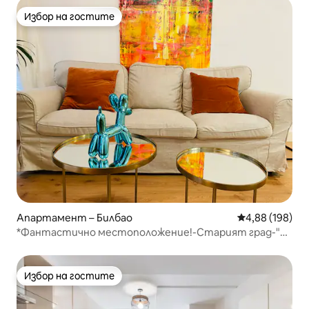
Избор на гостите
Избор на гостите
Апартамент – Билбао
Средна оценка
4,88 (198)
*Фантастично местоположение!-Старият град-"El
Patio"*
Избор на гостите
Избор на гостите