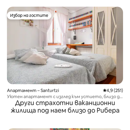
паркинг
Избор на гостите
Избор на гостите
Апартамент – Santurtzi
Средна оценк
4,9 (251)
Уютен апартамент с изглед към устието, близо до
Други страхотни ваканционни
Билбао
жилища под наем близо до Рибера