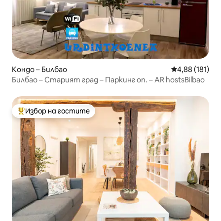
Кондо – Билбао
Средна оценка
4,88 (181)
Билбао – Старият град – Паркинг оп. – AR hostsBilbao
Избор на гостите
Най-популярен избор на гостите