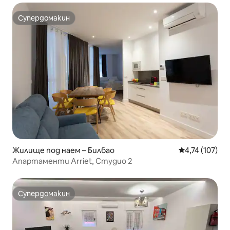
Супердомакин
Супердомакин
Жилище под наем – Билбао
Средна оценка
4,74 (107)
Апартаменти Arriet, Студио 2
Супердомакин
Супердомакин