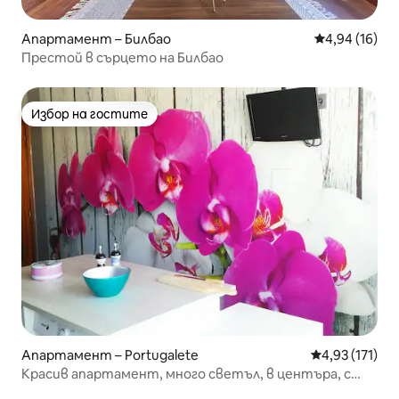
Апартамент – Билбао
Средна оценк
4,94 (16)
Престой в сърцето на Билбао
Избор на гостите
Избор на гостите
Апартамент – Portugalete
Средна оценка
4,93 (171)
Красив апартамент, много светъл, в центъра, с
гледка.