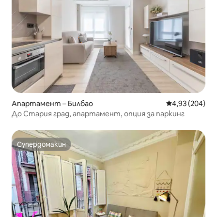
Апартамент – Билбао
Средна оценка
4,93 (204)
До Стария град, апартамент, опция за паркинг
Супердомакин
Супердомакин