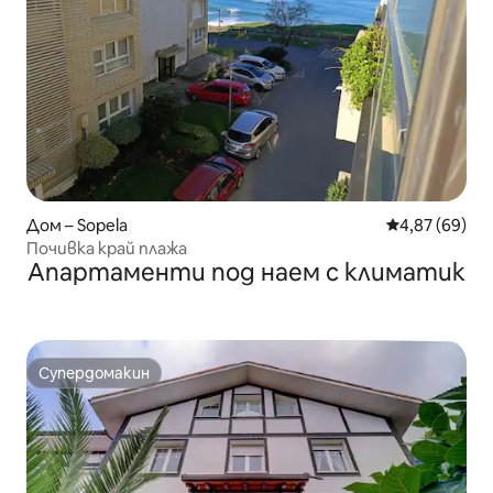
Дом – Sopela
Средна оценк
4,87 (69)
Почивка край плажа
Апартаменти под наем с климатик
Супердомакин
Супердомакин