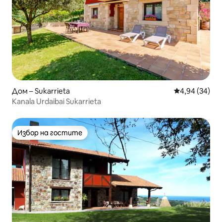
Дом – Sukarrieta
Средна оценк
4,94 (34)
Kanala Urdaibai Sukarrieta
Избор на гостите
Избор на гостите