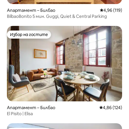
Апартамент – Билбао
Средна оценка
4,96 (119)
BilbaoBonito 5 мин. Guggi, Quiet & Central Parking
Избор на гостите
Избор на гостите
Апартамент – Билбао
Средна оценка
4,86 (124)
El Pisito | Elisa