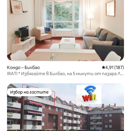
Кондо – Билбао
Средна оценка
4,91 (187)
IRATI * Избягайте в Билбао, на 5 минути от пазара Ла
Рибера
Избор на гостите
Избор на гостите