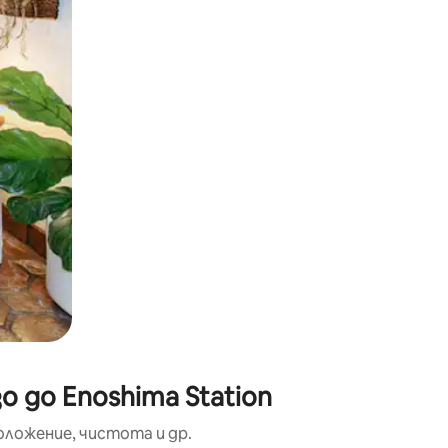
окосване или плъзгане.
 до Enoshima Station
оложение, чистота и др.