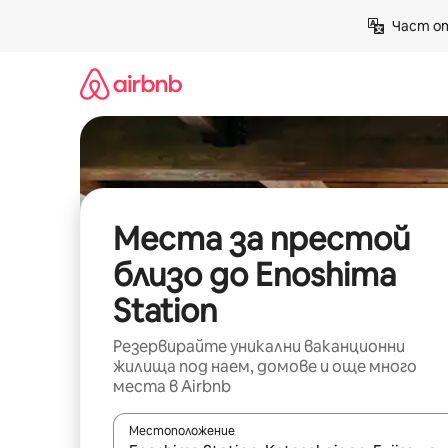
Пропускане
Част от
към
съдържанието
Места за престой
близо до Enoshima
Station
Резервирайте уникални ваканционни
жилища под наем, домове и още много
места в Airbnb
Местоположение