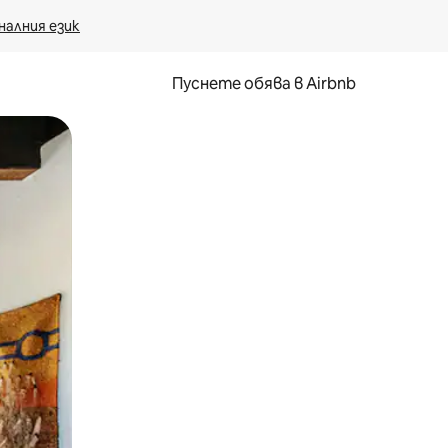
налния език
Пуснете обява в Airbnb