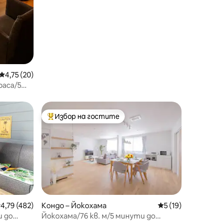
Средна оценка: 4,75 от 5, 20 отзива
4,75 (20)
раса/5
минути до
етище
Избор на гостите
Най-популярен избор на гостите
редна оценка: 4,79 от 5, 482 отзива
4,79 (482)
Кондо – Йокохама
Средна оценка: 5
5 (19)
и до
Йокохама/76 кв. м/5 минути до