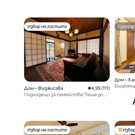
Избор на гостите
Суперд
Избор на гостите
Суперд
Дом – Ka
Enoshima 
Дом – Фуджисава
Средна оценка: 4,95 о
4,95 (111)
Камакура
Подходящо за семейства! Пеша до
Еносима. Бебетата са добре дошли
Избор на гостите
Избор
Избор на гостите
Най-поп