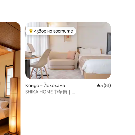
вече е напълно резервирана и не е
тъклени
инвентаризирана чрез други
ика на
обекти.Моля, бъдете внимателни.
за деца с
еме на
Избор на гостите
Най-популярен избор на гостите
Кондо – Йокохама
Средна оценка: 5
5 (51)
SHIKA HOME 中華街｜
Висококачествено спално бельо｜
Престой, който ще стопли сърцето
ви｜На 4 минути от гарата и на 30
минути от летище Ханеда｜Парк
Ямашита на пешеходно разстояние