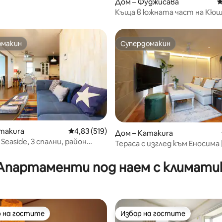
Дом – Фуджисава
С
Къща в южната част на Кюш
до морето и гарата, с паркин
подходяща за големи коли), 
квартална улица, спокойно
омакин
Супердомакин
омакин
Супердомакин
прекарване
makura
Средна оценка: 4,83 от 5, 519 отзива
4,83 (519)
Дом – Kamakura
Seaside, 3 спални, район
Тераса с изглед към Еносима |
т 5, 111 отзива
, безплатен паркинг
открито
Апартаменти под наем с климати
 на гостите
Избор на гостите
улярен избор на гостите
Избор на гостите