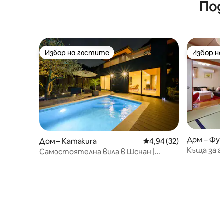
По
тераса/Еношима и Камакура
нова сгр
Избор на гостите
Избор 
Избор на гостите
Избор 
Дом – Ф
Дом – Kamakura
Средна оценка: 4,94 
4,94 (32)
Къща за 
Самостоятелна вила в Шонан |
Басейн с подгряване | 132 кв. м