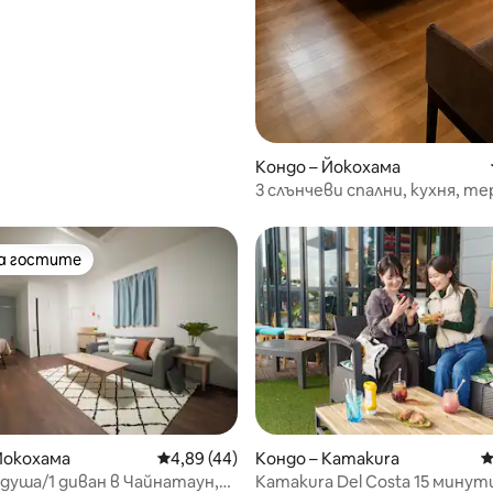
Кондо – Йокохама
3 слънчеви спални, кухня, те
минути пеша до гарата - 5 
Хоризонта, 30 минути до л
Ханеда [KOKI HOTEL]
на гостите
на гостите
от 5, 91 отзива
Йокохама
Средна оценка: 4,89 от 5, 44 отзива
4,89 (44)
Кондо – Kamakura
С
2 душа/1 диван в Чайнатаун,
Kamakura Del Costa 15 минут