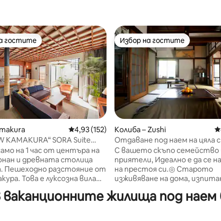
на гостите
Избор на гостите
на гостите
Избор на гостите
т 5, 130 отзива
amakura
Средна оценка: 4,93 от 5, 152 отзива
4,93 (152)
Колиба – Zushi
С
W KAMAKURA“ SORA Suite
Отдаване под наем на цяла 
ката вила до центъра на
къща * Зоши "Sakurayama No 
амо на 1 час от центъра на
С вашето скъпо семейство 
до 6 души/с Wi - Fi/за тези, 
онан и древната столица
приятели, Идеално е да се 
искат да прекарат времето
а. Пешеходно разстояние от
на престоя си.◎ Старото
спокойно♪
кура. Това е луксозна вила
изживяване на дома, изпита
 „потокът Камакура “,
преместването в Зуши, ра
ваканционните жилища под наем б
 тих плаж. 20 секунди
др. Това е къща, където мо
вия плаж Займиза. Това е
се отпуснете, сякаш живее
 къща, базирана на
Стара къща, построена на 