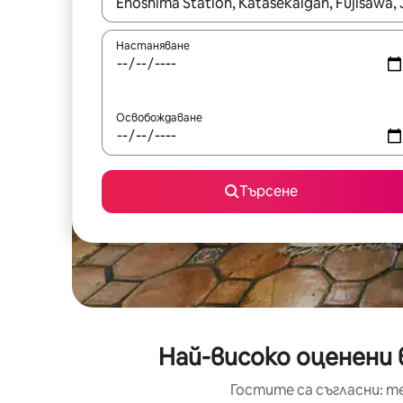
Когато резултатите се покажат, използвайт
Настаняване
Освобождаване
Търсене
Най-високо оценени 
Гостите са съгласни: т