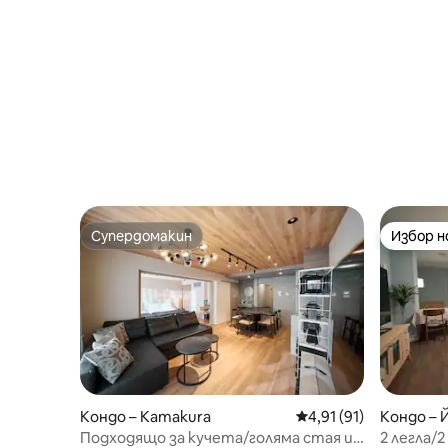
Супердомакин
Избор 
Супердомакин
Избор 
Кондо – Kamakura
Средна оценка: 4,91 
4,91 (91)
Кондо – 
Подходящо за кучета/голяма стая и
2 легла/