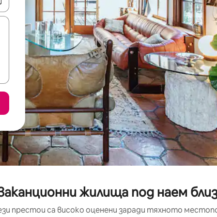
е клавишите със стрелки нагоре и надолу или навигирайте с д
ваканционни жилища под наем близо
ези престои са високо оценени заради тяхното местоп