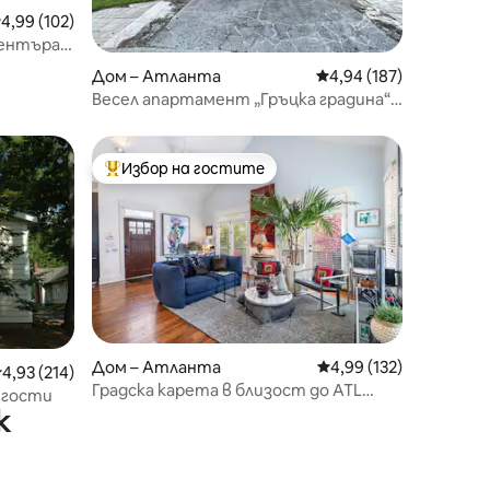
редна оценка: 4,99 от 5, 102 отзива
4,99 (102)
центъра
Дом – Атланта
Средна оценка: 4,94 
4,94 (187)
Весел апартамент „Гръцка градина“ –
отлично местоположение
Избор на гостите
Най-популярен избор на гостите
Дом – Атланта
Средна оценка: 4,99 
4,99 (132)
редна оценка: 4,93 от 5, 214 отзива
4,93 (214)
Градска карета в близост до ATL
 гости
BeltLine
к