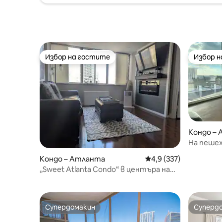
Избор на гостите
Избор 
Избор на гостите
Избор 
Кондо –
На пешех
„Пиемонт
Кондо – Атланта
Средна оценка: 4,9 о
4,9 (337)
Гледки к
„Sweet Atlanta Condo“ в центъра на
Атланта
Супердомакин
Суперд
Супердомакин
Суперд