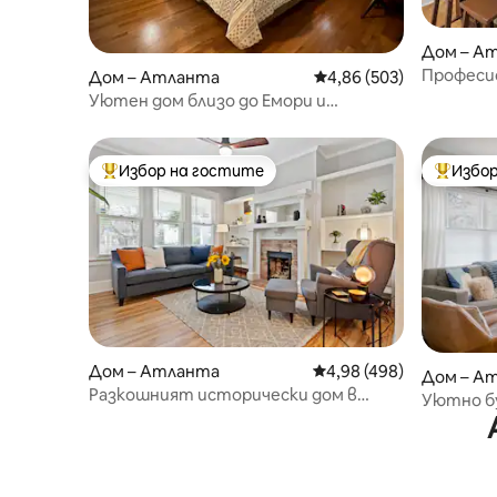
Дом – А
Професио
Дом – Атланта
Средна оценка: 4,86 о
4,86 (503)
King Siz
Уютен дом близо до Емори и
телевиз
Вирджиния Хайлендс
Избор на гостите
Избор
Най-популярен избор на гостите
Най-поп
Дом – Атланта
Средна оценка: 4,98 о
4,98 (498)
Дом – А
Разкошният исторически дом в
Уютно бу
Монро
Подходя