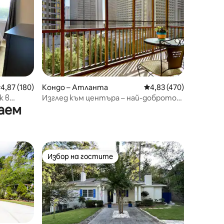
редна оценка: 4,87 от 5, 180 отзива
4,87 (180)
Кондо – Атланта
Средна оценка: 4,83 
4,83 (470)
к в
Изглед към центъра – най-доброто
аем
местоположение
Избор на гостите
Избор на гостите