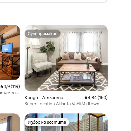
Супердомакин
Супердомакин
Средна оценка: 4,9 от 5, 119 отзива
4,9 (119)
артамент
Кондо – Атланта
Средна оценка: 4,84 
4,84 (160)
Super Location Atlanta VaHi Midtown
Emory PCM
Избор на гостите
Избор на гостите