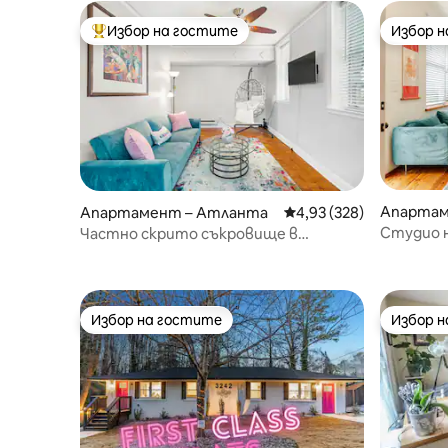
Избор на гостите
Избор 
Най-популярен избор на гостите
Избор 
Апартам
Апартамент – Атланта
Средна оценка: 4,93 о
4,93 (328)
Студио н
Частно скрито съкровище в
баня с и
Мидтаун близо до Пиемонт Парк
дървет
Избор на гостите
Избор 
Избор на гостите
Избор 