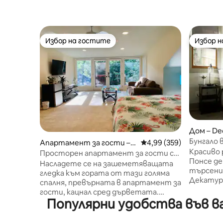
Избор на гостите
Избор 
Избор на гостите
Избор 
Дом – De
Бунгало 
Апартамент за гости –
Средна оценка: 4,99 о
4,99 (359)
спални, 2
Красиво 
Атланта
Просторен апартамент за гости с
Понсе де
главна спалня на дърво
Насладете се на зашеметяващата
търсения
гледка към гората от тази голяма
Декатур. Това очарователно бун
спалня, превърната в апартамент за
е само н
гости, кацнал сред дърветата.
атракци
Популярни удобства във в
Качете се по стълбите в задната
парка П
част на къщата (над 40 стъпала,
градина,
моля, бъдете подготвени) и