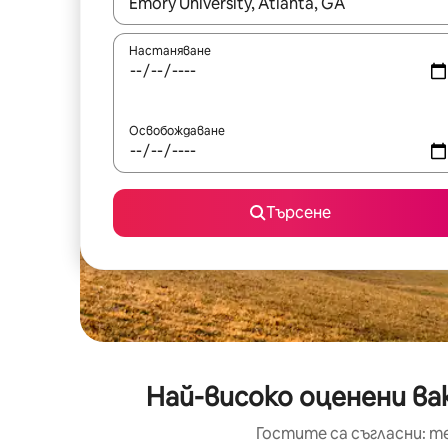
Когато резултатите се покажат, използвайт
Настаняване
Освобождаване
Търсене
Най-високо оценени в
Гостите са съгласни: т