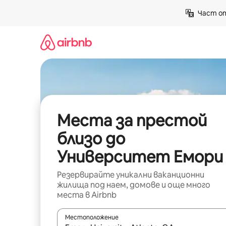
Пропускане
Част от
към
съдържанието
Места за престой
близо до
Университет Емори
Резервирайте уникални ваканционни
жилища под наем, домове и още много
места в Airbnb
Местоположение