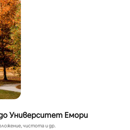
окосване или плъзгане.
 до Университет Емори
оложение, чистота и др.