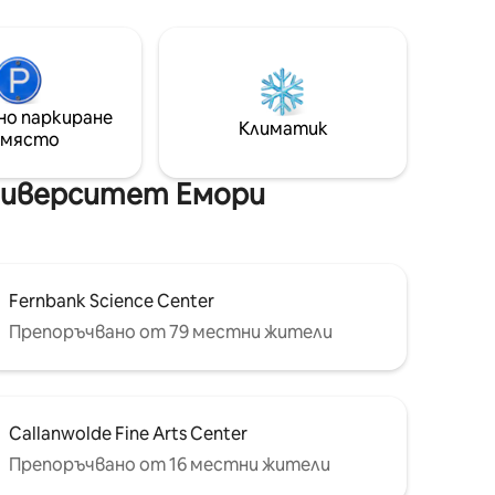
ни
вътрешния двор, който ви посреща.
ранти и
Представете си, че се събуждате
всяка сутрин и се наслаждавате на
лни
чаша кафе, докато се наслаждавате
ително
на спокойната обстановка. Това е
идеалният начин да започнете деня
но паркиране
Климатик
ледате
си! Но не само пейзажът отличава
 място
 лофт
този дом. Местоположението е
нация от
просто нестандартно
Университет Емори
Fernbank Science Center
Препоръчвано от 79 местни жители
Callanwolde Fine Arts Center
Препоръчвано от 16 местни жители