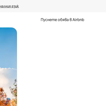
налния език
Пуснете обява в Airbnb