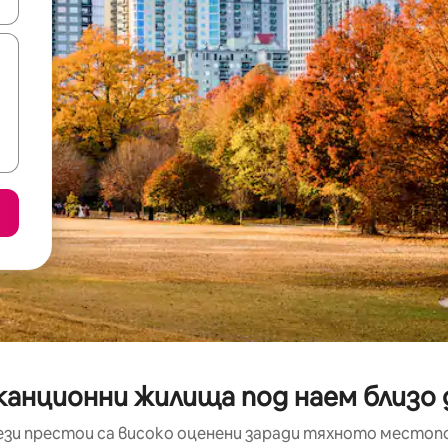
е клавишите със стрелки нагоре и надолу или навигирайте с д
аканционни жилища под наем близо
ези престои са високо оценени заради тяхното местоп