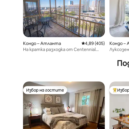
Кондо – Атланта
Средна оценка: 4,89 о
4,89 (405)
Кондо –
На кратка разходка от Centennial
Луксозен
Park и Mercedes Benz!
Брукууд,
комплек
По
Избор на гостите
Избор
Избор на гостите
Най-поп