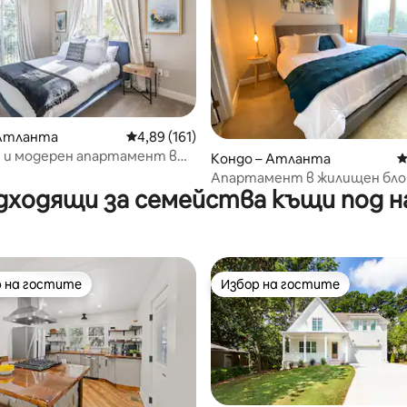
т 5, 405 отзива
 Атланта
Средна оценка: 4,89 от 5, 161 отзива
4,89 (161)
 и модерен апартамент в
Кондо – Атланта
С
 2 места в затворен
Апартамент в жилищен бло
с
дходящи за семейства къщи под н
Атланта – Мидтаун
 на гостите
Избор на гостите
улярен избор на гостите
Избор на гостите