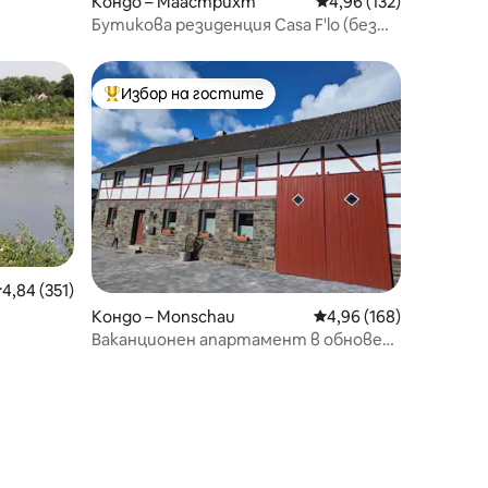
Кондо – Маастрихт
Средна оценка: 4,96 
4,96 (132)
Бутикова резиденция Casa F'lo (без
кухня)
Избор на гостите
Най-популярен избор на гостите
редна оценка: 4,84 от 5, 351 отзива
4,84 (351)
Кондо – Monschau
Средна оценка: 4,96 
4,96 (168)
Ваканционен апартамент в обновена
ферма