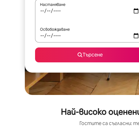
Настаняване
Освобождаване
Търсене
Най-високо оценени
Гостите са съгласни: т