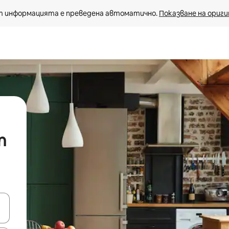
 информацията е преведена автоматично. 
Показване на ориги
n
е клавишите със стрелки нагоре и надолу или навигирайте с д