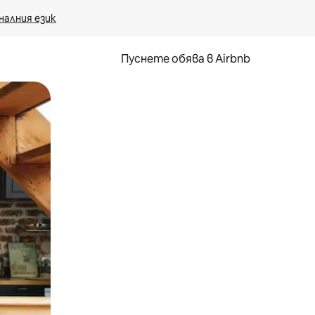
налния език
Пуснете обява в Airbnb
окосване или плъзгане.