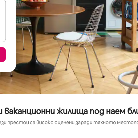
 ваканционни жилища под наем бли
ези престои са високо оценени заради тяхното местоп