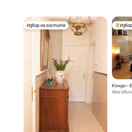
Избор на гостите
Избор
Избор на гостите
Най-поп
Кондо – 
Ако обич
правилн