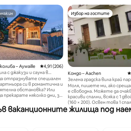
омакин
Избор на гостите
омакин
Избор на гостите
колиба – Aywaille
Средна оценка: 4,91 от 5, 206 отзива
4,91 (206)
ла с джакузи и сауна в
т 5, 160 отзива
Кондо – Aachen
С
тен район
да отпразнувате специален
Зелена градска вила край пар
партньора си в романтична и
Моля, пишете ми, ако среща
ятелна обстановка? Или
е свободна. Можете да очаквате 2
а прекарате няколко дни, за
красиви спални, всяка с 1 дво
гате от забързаните
(160 × 200). Освен това 1 спал
 След това се отбийте в
в ваканционните жилища под наем 
200) и 1 много удобен разте
тна и новопостроена
диван (130 × 200), както и го
вила, оборудвана с голямо
разтегателен диван (150 × 2
) джакузи, на разположение
двойно легло (160 × 200) в
ата година. Ваканционната
градинската стая. Освен т