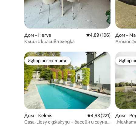
Дом – Herve
Средна оценка: 4,89 о
4,89 (106)
Дом – М
Къща с красива гледка
Атмосфе
център
Избор на гостите
Избор 
Избор на гостите
Избор 
Дом – Kelmis
Средна оценка: 4,93 о
4,93 (221)
Дом – Pep
Casa-Liesy с джакузи + басейн и сауна
„Малката
+ камина
WelcHom