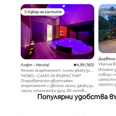
Избор на гостите
Суперд
Най-популярен избор на гостите
Суперд
Дървена 
Уютна ви
Лофт – Herstal
Средна оценка: 4,99 о
4,99 (160)
невероя
Искате 
Уелнес апартамент: лично джакузи и
повод с 
сауна
*НОВО – САМО ЗА ВЪЗРАСТНИ*
самосто
Очарователен двуетажен
просто д
апартамент с двойно легло, джакузи,
да избя
сауна, италиански душ, 85-инчов
градове?
Популярни удобства въ
смарт телевизор и запазено място
тази ую
за паркиране пред входа 🅿️
дървена 
Независимо влизане/излизане чрез
(покрито
цифров код Допълнителни ✨ при
през цял
резервация: Ранно 🕓 влизане (в