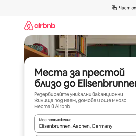
Пропускане
Част от
към
съдържанието
Места за престой
близо до Elisenbrunne
Резервирайте уникални ваканционни
жилища под наем, домове и още много
места в Airbnb
Местоположение
Когато резултатите се покажат, използвайт