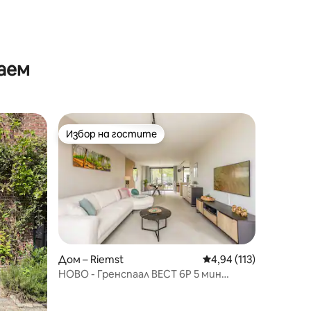
аем
Избор на гостите
тите
Избор на гостите
Дом – Riemst
Средна оценка: 4,94 
4,94 (113)
НОВО - Гренспаал ВЕСТ 6P 5 мин
Маастрихт САУНА