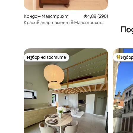
Кондо – Маастрихт
Средна оценка: 4,89 о
4,89 (290)
Красив апартамент в Маастрихт
По
Синт - Питър
Избор на гостите
Избор
Избор на гостите
Най-поп