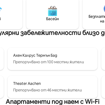
скрита от
модерна кухня, шикозна баня
ителности, разположена в
прозорци и обзаведена тера
 до прекрасното Нинглинспо
Частните вещи са сведени 
та Амблев, осигурявайки
Безплат
минимум. На 5 минути пеша от
i
Басейн
шеходни пътеки наблизо и
на
Еврогрес или Тиволи, на 15 
а среда в средата на
кметството/катедралата
ките Ардени!
улярни забележителности близо до
Ахен Калрус Термън Бад
Препоръчвано от 100 местни жители
Theater Aachen
Препоръчвано от 46 местни жители
Апартаменти под наем с Wi-Fi