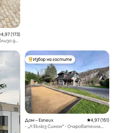
редна оценка: 4,97 от 5, 173 отзива
4,97 (173)
близо до
жен
Избор на гостите
Най-популярен избор на гостите
Дом – Esneux
Средна оценка: 4,97 
4,97 (151)
- „Л'Еклюз Симон“ - Очарователна
къща -