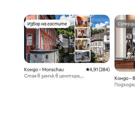
Избор на гостите
Суперд
Избор на гостите
Суперд
Кондо – Monschau
Средна оценка: 4,91 о
4,91 (284)
Стая в замък в центъра,
Кондо – 
фантастична гледка
Подходя
апартам