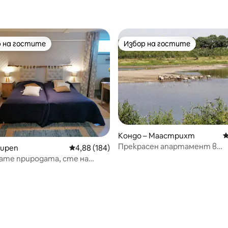
 на гостите
Избор на гостите
улярен избор на гостите
Избор на гостите
Кондо – Маастрихт
С
Прекрасен апартамент в
Eupen
Средна оценка: 4,88 от 5, 184 отзива
4,88 (184)
Маастрихт
ате природата, сте на
ото място!