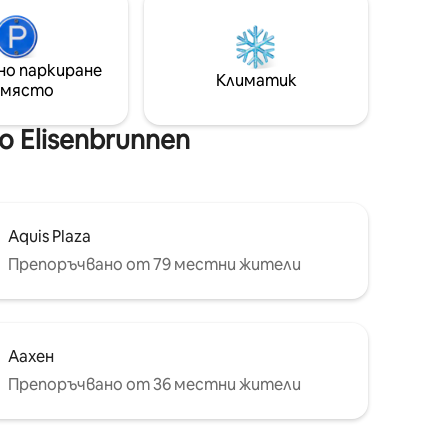
множество удобства, включително
 с
Wi - Fi. Намираме се на 12 км от
са.
Дурбуй и на 35 км от Франкоршамп.
до
Настаняването е от 16:00 ч.
но паркиране
Климатик
нататък, а освобождаването е след
 място
минути от
11:00 ч.
.
 Elisenbrunnen
Aquis Plaza
Препоръчвано от 79 местни жители
Аахен
Препоръчвано от 36 местни жители