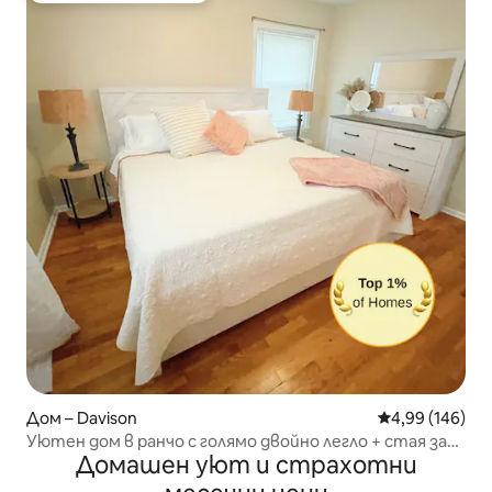
Дом – Davison
Средна оценка
4,99 (146)
Уютен дом в ранчо с голямо двойно легло + стая за
Домашен уют и страхотни
игри + подходящо за домашни любимци