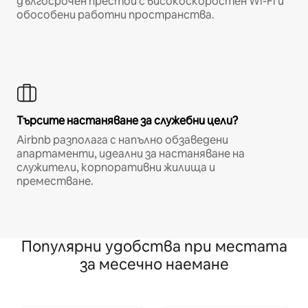
дългосрочен престой с високоскоростен Wi-Fi и
обособени работни пространства.
Търсите настаняване за служебни цели?
Airbnb разполага с напълно обзаведени
апартаменти, идеални за настаняване на
служители, корпоративни жилища и
преместване.
Популярни удобства при местата
за месечно наемане