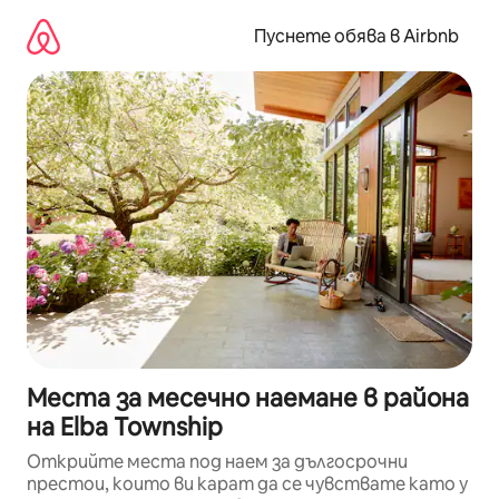
Пропускане
към
Пуснете обява в Airbnb
съдържанието
Места за месечно наемане в района
на Elba Township
Открийте места под наем за дългосрочни
престои, които ви карат да се чувствате като у