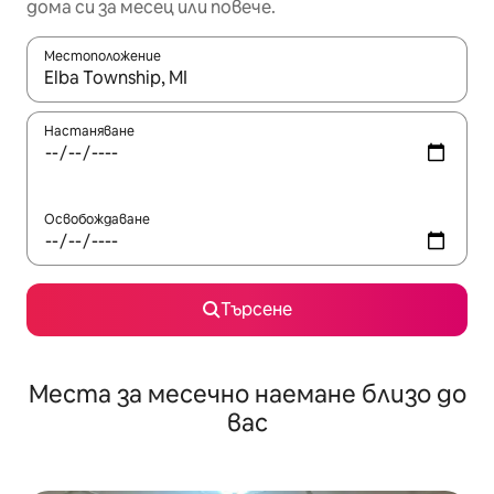
дома си за месец или повече.
Местоположение
Когато резултатите се покажат, използвайте клавишите 
Настаняване
Освобождаване
Търсене
Места за месечно наемане близо до
вас