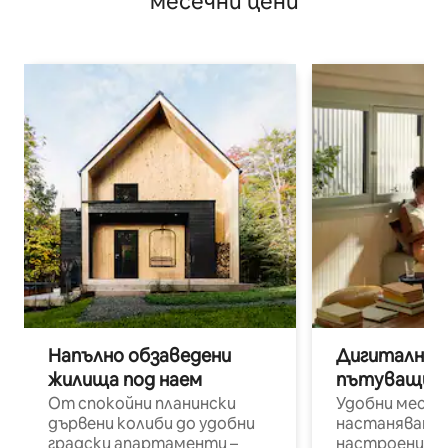
месечни цени
Напълно обзаведени
Дигитални н
жилища под наем
пътуващи п
От спокойни планински
Удобни места
дървени колиби до удобни
настаняване 
градски апартаменти –
настроени и