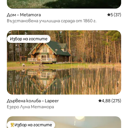
Дом – Metamora
Средна оц
5 (37)
Възстановена училищна сграда от 1860 г.
Избор на гостите
Избор на гостите
Дървена колиба – Lapeer
Средна оценка
4,88 (275)
Езеро Луна Метамора
Избор на гостите
Най-популярен избор на гостите