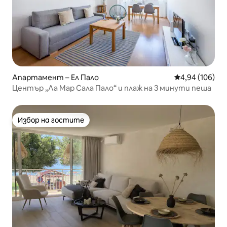
Апартамент – Ел Пало
Средна оценка
4,94 (106)
Център „Ла Мар Сала Пало“ и плаж на 3 минути пеша
Избор на гостите
Избор на гостите