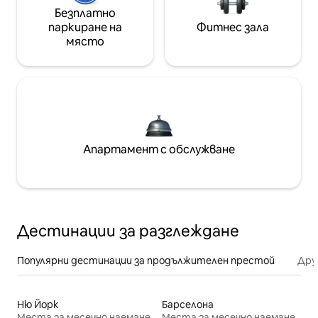
Безплатно
паркиране на
Фитнес зала
място
Апартамент с обслужване
Дестинации за разглеждане
Популярни дестинации за продължителен престой
Дру
Ню Йорк
Барселона
Места за месечно наемане
Места за месечно наемане