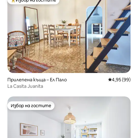
Избор на гостите
Най-популярен избор на гостите
Прилепена къща – Ел Пало
Средна оценк
4,95 (99)
La Casita Juanita
Избор на гостите
Избор на гостите