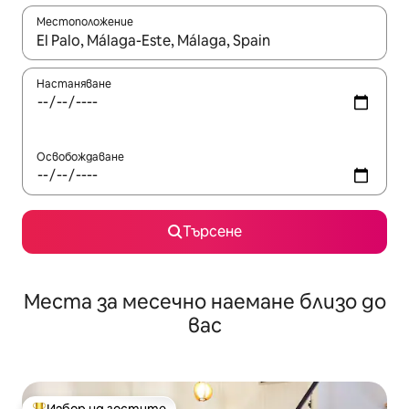
Местоположение
Когато резултатите се покажат, използвайте клавишите 
Настаняване
Освобождаване
Търсене
Места за месечно наемане близо до
вас