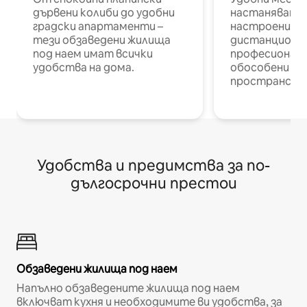
дървени колиби до удобни
настаняване 
градски апартаменти –
настроени и
тези обзаведени жилища
дистанционн
под наем имат всички
професионалис
удобства на дома.
обособени р
пространств
Удобства и предимства за по-
дългосрочни престои
Обзаведени жилища под наем
Напълно обзаведените жилища под наем
включват кухня и необходимите ви удобства, за