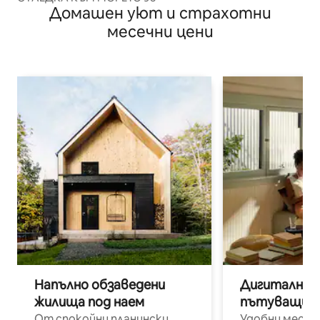
Домашен уют и страхотни
месечни цени
Напълно обзаведени
Дигитални н
жилища под наем
пътуващи п
От спокойни планински
Удобни места