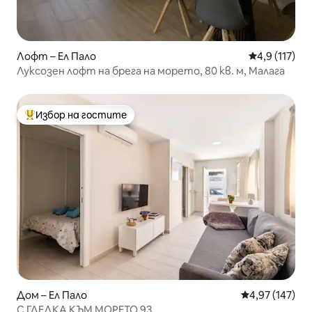
Лофт – Ел Пало
Средна оценк
4,9 (117)
Луксозен лофт на брега на морето, 80 кв. м, Малага
Избор на гостите
Най-популярен избор на гостите
Дом – Ел Пало
Средна оценка
4,97 (147)
С ГЛЕДКА КЪМ МОРЕТО 93