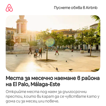
Пропускане
към
Пуснете обява в Airbnb
съдържанието
Места за месечно наемане в района
на El Palo, Málaga-Este
Открийте места под наем за дългосрочни
престои, които ви карат да се чувствате като у
дома си за месец или повече.