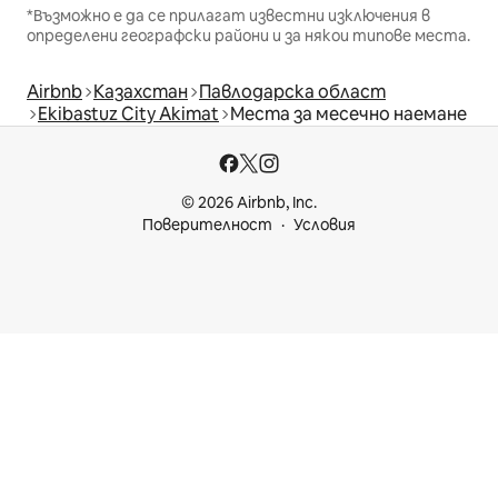
*Възможно е да се прилагат известни изключения в
определени географски райони и за някои типове места.
Airbnb
Казахстан
Павлодарска област
Ekibastuz City Akimat
Места за месечно наемане
© 2026 Airbnb, Inc.
Поверителност
Условия