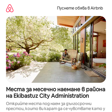
Пропускане
към
Пуснете обява в Airbnb
съдържанието
Места за месечно наемане в района
на Ekibastuz City Administration
Открийте места под наем за дългосрочни
престои, които ви карат да се чувствате като у