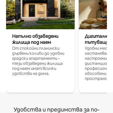
Напълно обзаведени
Дигитални н
жилища под наем
пътуващи п
От спокойни планински
Удобни места
дървени колиби до удобни
настаняване 
градски апартаменти –
настроени и
тези обзаведени жилища
дистанционн
под наем имат всички
професионалис
удобства на дома.
обособени р
пространств
Удобства и предимства за по-