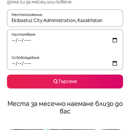
дома си за месец или повече.
Местоположение
Когато резултатите се покажат, използвайте клавишите 
Настаняване
Освобождаване
Търсене
Места за месечно наемане близо до
вас