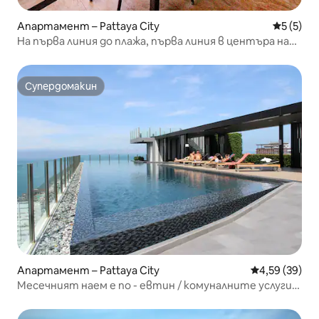
Апартамент – Pattaya City
Средна о
5 (5)
На първа линия до плажа, първа линия в центъра на
Пратумнак
Супердомакин
Супердомакин
Апартамент – Pattaya City
Средна оценк
4,59 (39)
Месечният наем е по - евтин / комуналните услуги
не са включени