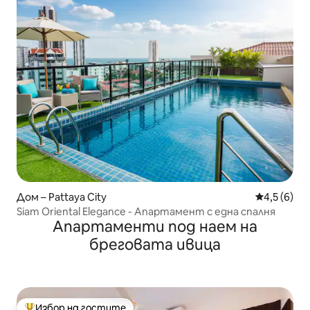
Дом – Pattaya City
Средна оце
4,5 (6)
Siam Oriental Elegance - Апартамент с една спалня
Апартаменти под наем на
бреговата ивица
Избор на гостите