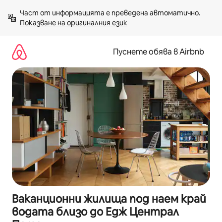
Пропускане
Част от информацията е преведена автоматично. 
към
Показване на оригиналния език
съдържанието
Пуснете обява в Airbnb
Ваканционни жилища под наем край
водата близо до Едж Централ