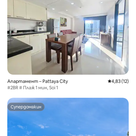
Апартамент – Pattaya City
Средна оценк
4,83 (12)
#2BR # Плаж 1 мин, Soi 1
Супердомакин
Супердомакин