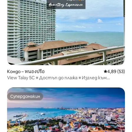
Кондо – หนองปรือ
Средна оценк
4,89 (53)
View Talay 5C ※ Достъп до плажа ※ Изглед към
морето ※ 55-инчов телевизор
Супердомакин
Супердомакин