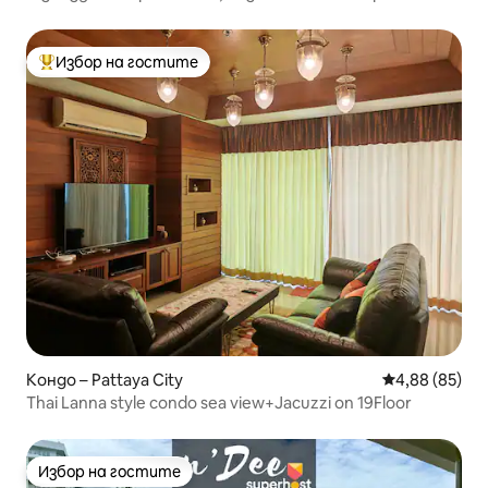
законен престой, месечно ОК
Избор на гостите
Най-популярен избор на гостите
Кондо – Pattaya City
Средна оценк
4,88 (85)
Thai Lanna style condo sea view+Jacuzzi on 19Floor
Избор на гостите
Избор на гостите