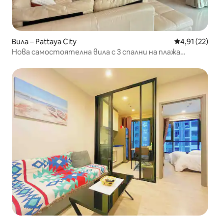
Вила – Pattaya City
Средна оценк
4,91 (22)
Нова самостоятелна вила с 3 спални на плажа
Джомтиен V25, на 200 метра пеша до плажа! Срещу
автобусната спирка на летище Банкок! 25-метров
голям басейн!