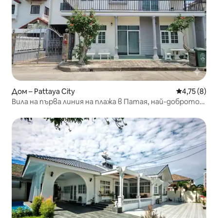
Дом – Pattaya City
Средна оцен
4,75 (8)
Вила на първа линия на плажа в Патая, най-доброто
местоположение в Джомтиен