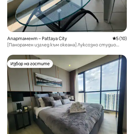
Апартамент – Pattaya City
Средна оц
5 (10)
[Панорамен изглед към океана] Луксозно студио
View Talay 5C, точно пред плажа Зомтиен
Избор на гостите
Избор на гостите