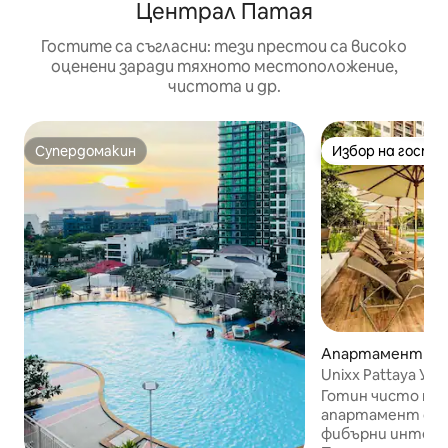
Централ Патая
Гостите са съгласни: тези престои са високо
оценени заради тяхното местоположение,
чистота и др.
Супердомакин
Избор на гости
Супердомакин
Избор на гости
Апартамент – Ch
Unixx Pattaya У
централната час
Готин чисто но
апартамент с но
фибърни интерне