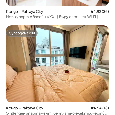
Кондо – Pattaya City
Средна оценк
4,92 (36)
Нов курорт с басейн XXXL | Бърз оптичен Wi-Fi |
Изглед към басейна
Супердомакин
Супердомакин
Кондо – Pattaya City
Средна оценк
4,94 (18)
5-звезден апартамент, безплатно електричество,