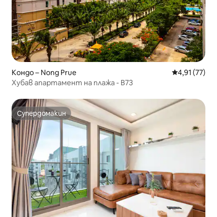
Кондо – Nong Prue
Средна оценк
4,91 (77)
Хубав апартамент на плажа - B73
Супердомакин
Супердомакин