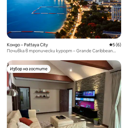
Кондо – Pattaya City
Средна о
5 (6)
Почивка в тропически курорт – Grande Caribbean
Pattaya
Избор на гостите
Избор на гостите