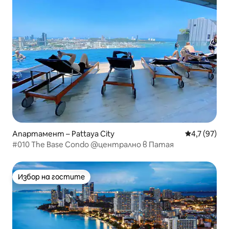
Апартамент – Pattaya City
Средна оцен
4,7 (97)
#010 The Base Condo @централно в Патая
Избор на гостите
Избор на гостите