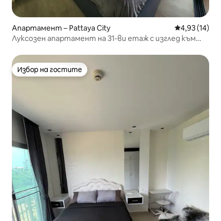
Апартамент – Pattaya City
Средна оценк
4,93 (14)
Луксозен апартамент на 31-ви етаж с изглед към
морето | The Panora Pattaya
Избор на гостите
Избор на гостите