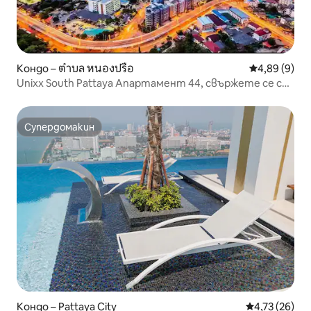
Кондо – ตำบล หนองปรือ
Средна оцен
4,89 (9)
Unixx South Pattaya Апартамент 44, свържете се с
мен за отстъпка!
Супердомакин
Супердомакин
Кондо – Pattaya City
Средна оценк
4,73 (26)