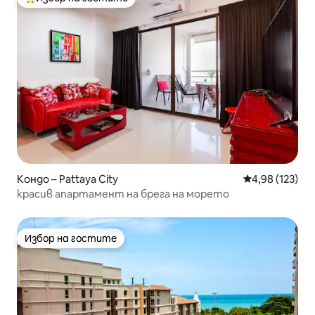
Най-популярен избор на гостите
Кондо – Pattaya City
Средна оценка
4,98 (123)
красив апартамент на брега на морето
Избор на гостите
Избор на гостите