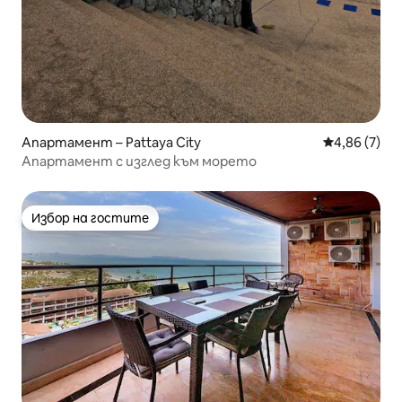
Апартамент – Pattaya City
Средна оцен
4,86 (7)
Апартамент с изглед към морето
Избор на гостите
Избор на гостите