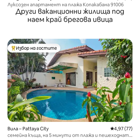
Луксозен апартамент на плажа Копакабана 91006
Други ваканционни жилища под
наем край брегова ивица
Избор на гостите
Най-популярен избор на гостите
Вила – Pattaya City
Средна оценк
4,97 (77)
семейна къща, на 5 минути от плажа и пешеходната