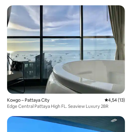
улица
Кондо – Pattaya City
Средна оценк
4,54 (13)
Edge Central Pattaya High FL. Seaview Luxury 2BR