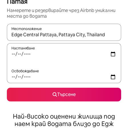
Патая
Намерете и резервирайте чрез Airbnb уникални
места до водата
Местоположение
Когато резултатите се покажат, използвайте клавишите 
Настаняване
Освобождаване
Търсене
Най-високо оценени жилища под
наем край водата близо до Едж