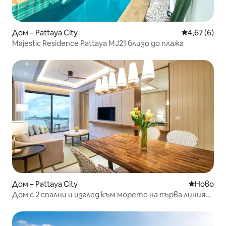
Дом – Pattaya City
Средна оцен
4,67 (6)
Majestic Residence Pattaya MJ21 близо до плажа
Дом – Pattaya City
Ново мяс
Ново
Дом с 2 спални и изглед към морето на първа линия
на плажа в Патая