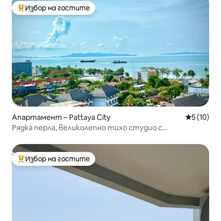
Избор на гостите
Най-популярен избор на гостите
Апартамент – Pattaya City
Средна оц
5 (10)
Рядка перла, великолепно тихо студио с
невероятна гледка!
Избор на гостите
Най-популярен избор на гостите