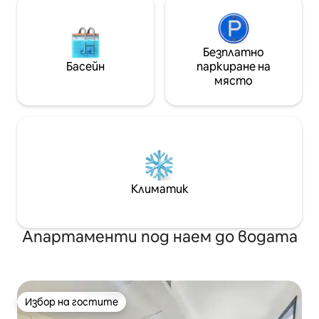
Songthaew.Плаващ пазар, музей на
плюшените мечета, Подводен свят
Патая, Сиам Куок 8 минути,
терминал 21 12 минути Тази стая с
Безплатно
изглед към морето определено се
Басейн
паркиране на
препоръчва за вас, които искате да
място
дойдете в Патая за лека луксозна
почивка и да обичате морето!
Климатик
Апартаменти под наем до водата
Избор на гостите
Избор на гостите