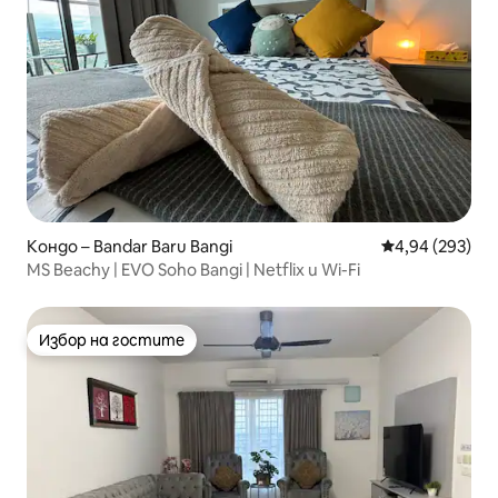
Кондо – Bandar Baru Bangi
Средна оценка
4,94 (293)
MS Beachy | EVO Soho Bangi | Netflix и Wi-Fi
Избор на гостите
Избор на гостите