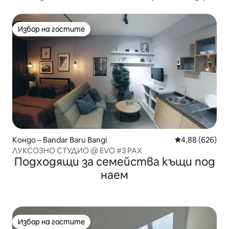
Избор на гостите
Избор на гостите
Кондо – Bandar Baru Bangi
Средна оценка
4,88 (626)
ЛУКСОЗНО СТУДИО @ EVO #3 PAX
Подходящи за семейства къщи под
наем
Избор на гостите
Избор на гостите