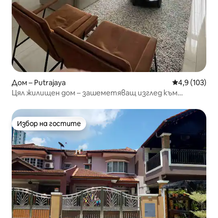
Дом – Putrajaya
Средна оценк
4,9 (103)
Цял жилищен дом – зашеметяващ изглед към
езерото
Избор на гостите
Избор на гостите