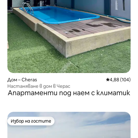
Дом – Cheras
Средна оценка
4,88 (104)
Настаняване в дом в Черас
Апартаменти под наем с климатик
Избор на гостите
Избор на гостите