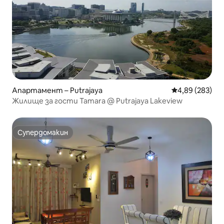
Апартамент – Putrajaya
Средна оценка
4,89 (283)
Жилище за гости Tamara @ Putrajaya Lakeview
Супердомакин
Супердомакин