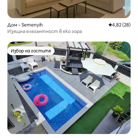
Дом – Semenyih
Средна оценк
4,82 (28)
Изящна елегантност в еко гора
Избор на гостите
Избор на гостите