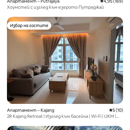
Апартамент – Putrajaya
Средна оценка
4,95 (169)
Хоумстей с изглед към езерото Путраджай
Избор на гостите
Избор на гостите
Апартамент – Kajang
Средна оц
5 (10)
2R Kajang Retreat | Изглед към басейна | Wi-Fi | UKM |
Банги