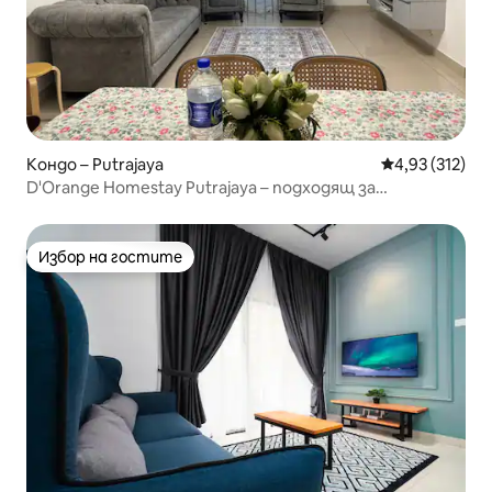
Кондо – Putrajaya
Средна оценка
4,93 (312)
D'Orange Homestay Putrajaya – подходящ за
мюсюлмани хостел
Избор на гостите
Избор на гостите