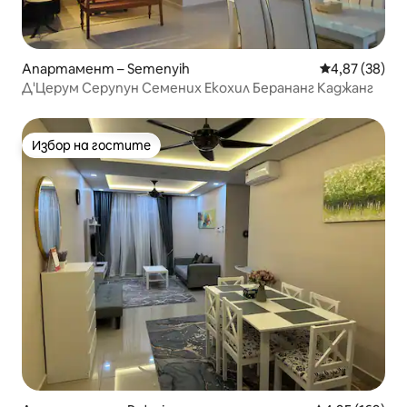
Апартамент – Semenyih
Средна оценк
4,87 (38)
Д'Церум Серупун Семених Екохил Берананг Каджанг
Избор на гостите
Избор на гостите