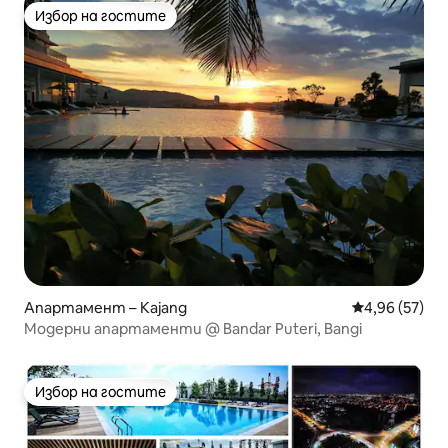
Избор на гостите
Избор на гостите
Апартамент – Kajang
Средна оценк
4,96 (57)
Модерни апартаменти @ Bandar Puteri, Bangi
Избор на гостите
Избор на гостите