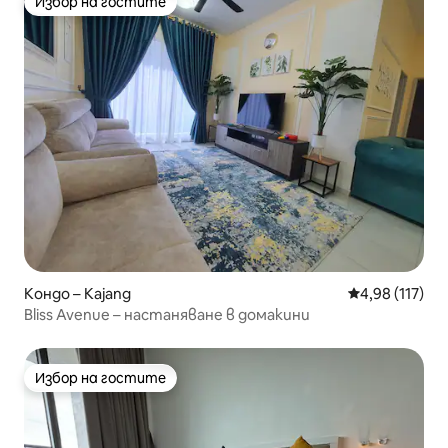
Избор на гостите
Избор на гостите
Кондо – Kajang
Средна оценка
4,98 (117)
Bliss Avenue – настаняване в домакини
Избор на гостите
Избор на гостите