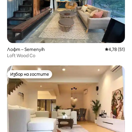
Лофт – Semenyih
Средна оценк
4,78 (51)
Loft Wood Co
Избор на гостите
Избор на гостите