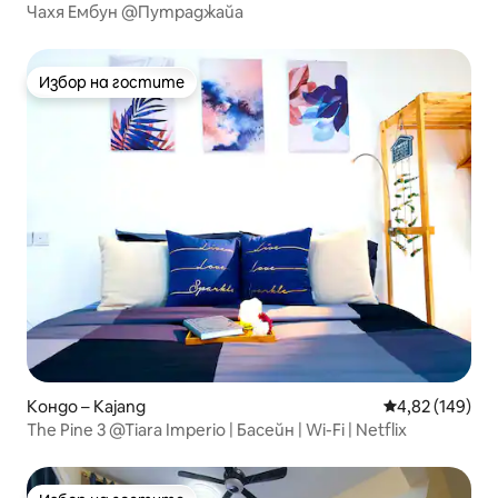
Чахя Ембун @Путраджайа
Избор на гостите
Избор на гостите
Кондо – Kajang
Средна оценка
4,82 (149)
The Pine 3 @Tiara Imperio | Басейн | Wi-Fi | Netflix