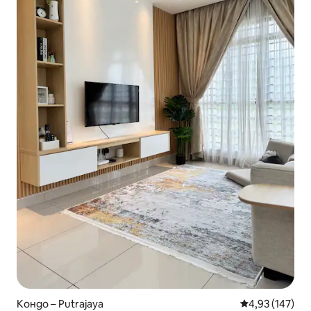
Кондо – Putrajaya
Средна оценка
4,93 (147)