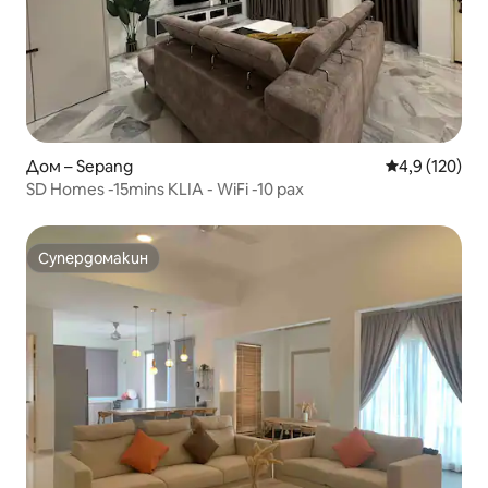
Дом – Sepang
Средна оценк
4,9 (120)
SD Homes -15mins KLIA - WiFi -10 pax
Супердомакин
Супердомакин