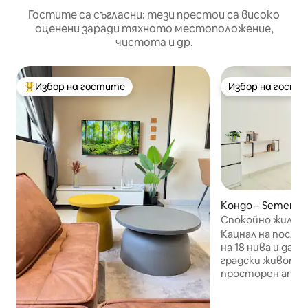
Гостите са съгласни: тези престои са високо
оценени заради тяхното местоположение,
чистота и др.
Избор на гостите
Избор на гости
Най-популярен избор на гостите
Избор на гости
Кондо – Semenyi
Спокойно жилищ
климатик, Wi-Fi, 
Кацнал на после
на 18 нива и дал
градски живот, 
просторен апар
за семейни почи
пътувания. Дом