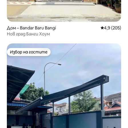
Дом – Bandar Baru Bangi
Средна оценк
4,9 (205)
Нов град Банги Хоум
Избор на гостите
Избор на гостите