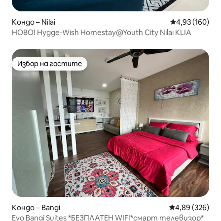
Кондо – Nilai
Средна оценка
4,93 (160)
НОВО! Hygge-Wish Homestay@Youth City Nilai KLIA
Избор на гостите
Избор на гостите
Кондо – Bangi
Средна оценка
4,89 (326)
Evo Bangi Suites *БЕЗПЛАТЕН WIFI*смарт телевизор*