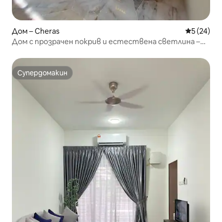
Дом – Cheras
Средна оц
5 (24)
Дом с прозрачен покрив и естествена светлина –
тих край на парцела
Супердомакин
Супердомакин