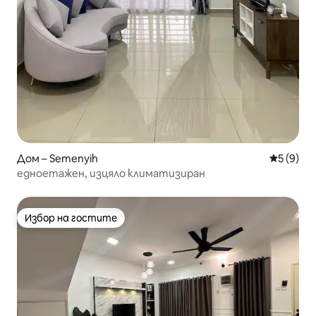
Дом – Semenyih
Средна о
5 (9)
едноетажен, изцяло климатизиран
Избор на гостите
Избор на гостите