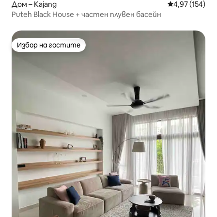
Дом – Kajang
Средна оценка
4,97 (154)
Puteh Black House + частен плувен басейн
Избор на гостите
Избор на гостите