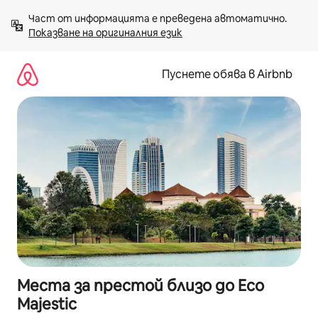
Пропускане
Част от информацията е преведена автоматично. 
към
Показване на оригиналния език
съдържанието
Пуснете обява в Airbnb
Места за престой близо до Eco
Majestic