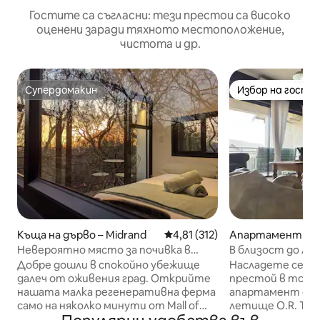
Гостите са съгласни: тези престои са високо
оценени заради тяхното местоположение,
чистота и др.
Супердомакин
Избор на гости
Супердомакин
Избор на гости
Къща на дърво – Midrand
Средна оценка: 4,81 от 5, 31
4,81 (312)
Апартамент – Б
Невероятно място за почивка в
В близост до л
къща на дърво, потопена в
охрана + резерв
Добре дошли в спокойно убежище
Насладете се на
природата
далеч от оживения град. Открийте
престой в този
нашата малка регенеративна ферма
апартамент с дв
само на няколко минути от Mall of
летище O.R. Ta
Africa. Пригответе се да бъдете
се от денонощна