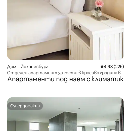
Дом – Йоханесбург
Средна оценка
4,98 (226)
Отделен апартамент за гости в красива градина в
Апартаменти под наем с климатик
Саксонуолд.
Супердомакин
Супердомакин