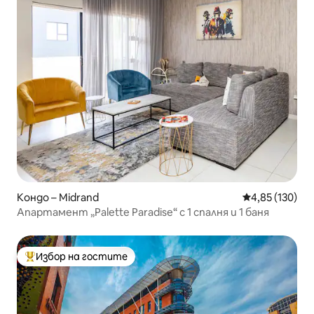
Кондо – Midrand
Средна оценка
4,85 (130)
Апартамент „Palette Paradise“ с 1 спалня и 1 баня
Избор на гостите
Най-популярен избор на гостите