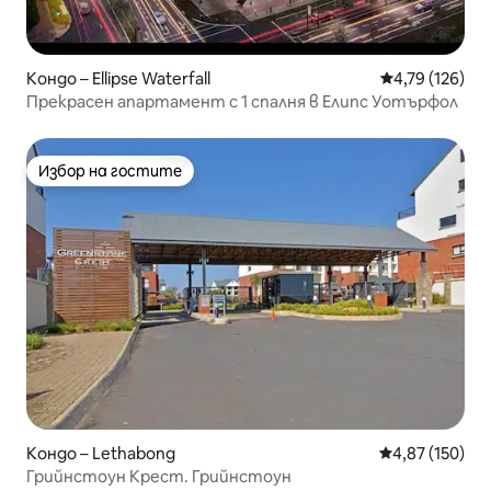
Кондо – Ellipse Waterfall
Средна оценка
4,79 (126)
Прекрасен апартамент с 1 спалня в Елипс Уотърфол
Избор на гостите
Избор на гостите
Кондо – Lethabong
Средна оценка
4,87 (150)
Грийнстоун Крест. Грийнстоун