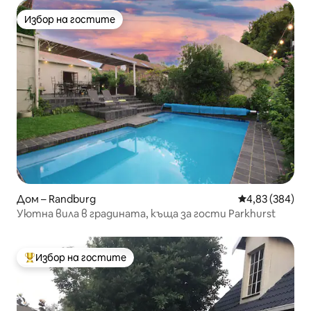
Избор на гостите
Избор на гостите
Дом – Randburg
Средна оценка
4,83 (384)
Уютна вила в градината, къща за гости Parkhurst
Избор на гостите
Най-популярен избор на гостите