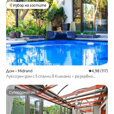
Избор на гостите
Най-популярен избор на гостите
Дом – Midrand
Средна оценка
4,98 (117)
Луксозен дом с 5 спални в Киалами + резервно
захранване
Супердомакин
Супердомакин