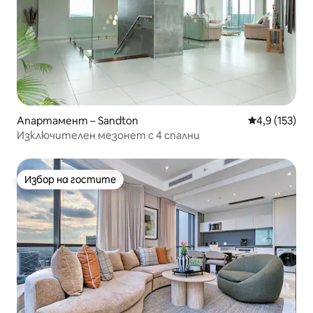
Апартамент – Sandton
Средна оценк
4,9 (153)
Изключителен мезонет с 4 спални
Избор на гостите
Избор на гостите