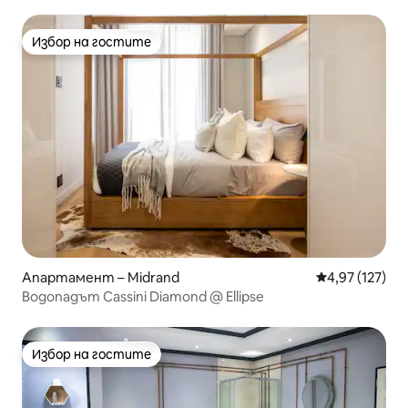
бизнес района на Сандтън!
Избор на гостите
Избор на гостите
Апартамент – Midrand
Средна оценка
4,97 (127)
Водопадът Cassini Diamond @ Ellipse
Избор на гостите
Избор на гостите