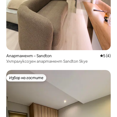
Апартамент – Sandton
Средна о
5 (4)
Ултралуксозен апартамент Sandton Skye
Избор на гостите
Избор на гостите