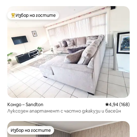
Избор на гостите
Най-популярен избор на гостите
Кондо – Sandton
Средна оценка
4,94 (168)
Луксозен апартамент с частно джакузи и басейн
Избор на гостите
Избор на гостите