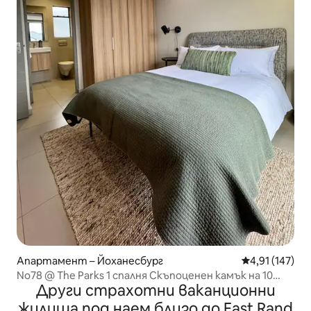
Апартамент – Йоханесбург
Средна оценка
4,91 (147)
No78 @ The Parks 1 спалня Скъпоценен камък на 10
Други страхотни ваканционни
минути от летището
жилища под наем близо до East Rand