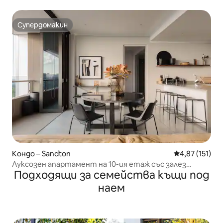
Супердомакин
Супердомакин
Кондо – Sandton
Средна оценка
4,87 (151)
Луксозен апартамент на 10-ия етаж със залез
Подходящи за семейства къщи под
слънце (пълна резервна мощност)
наем