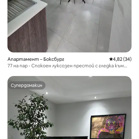
Апартамент – Боксбург
Средна оценк
4,82 (34)
77 на пар - Спокоен луксозен престой с гледка към
голф игрището.
Супердомакин
Супердомакин