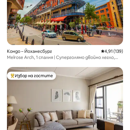
Кондо – Йоханесбург
Средна оценка
4,91 (139)
Melrose Arch, 1 спалня | Суперголямо двойно легло,
басейн и електричество
Избор на гостите
Най-популярен избор на гостите