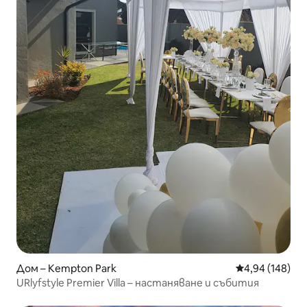
Дом – Kempton Park
Средна оценка
4,94 (148)
URlyfstyle Premier Villa – настаняване и събития