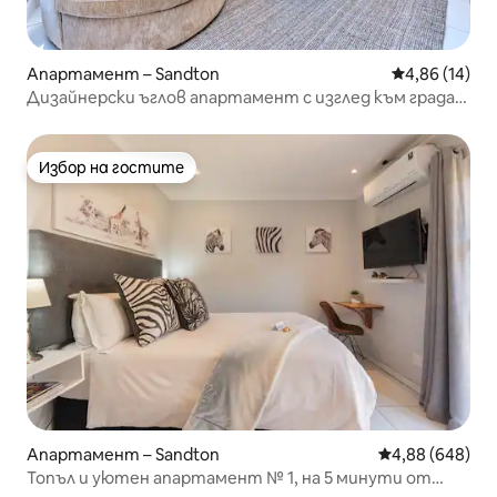
Апартамент – Sandton
Средна оценк
4,86 (14)
Дизайнерски ъглов апартамент с изглед към града
1012A
Избор на гостите
Избор на гостите
Апартамент – Sandton
Средна оценка
4,88 (648)
Топъл и уютен апартамент № 1, на 5 минути от