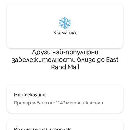
Климатик
Други най-популярни
забележителности близо до East
Rand Mall
Монтеказино
Препоръчвано от 1147 местни жители
Йоханесбургски зоопарк