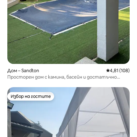
Дом – Sandton
Средна оценка
4,81 (108)
Просторен дом с камина, басейн и достатъчно
места за паркиране
Избор на гостите
Избор на гостите