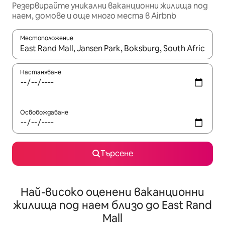
Резервирайте уникални ваканционни жилища под
наем, домове и още много места в Airbnb
Местоположение
Когато резултатите се покажат, използвайте клавишите 
Настаняване
Освобождаване
Търсене
Най-високо оценени ваканционни
жилища под наем близо до East Rand
Mall