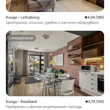
Кондо – Lethabong
Средна оценка
4,94 (189)
Централно, стилно, удобно и напълно оборудвано
Супердомакин
Супердомакин
Кондо – Rosebank
Средна оценка
4,74 (104)
Прекрасен и уютен апартамент Vantage