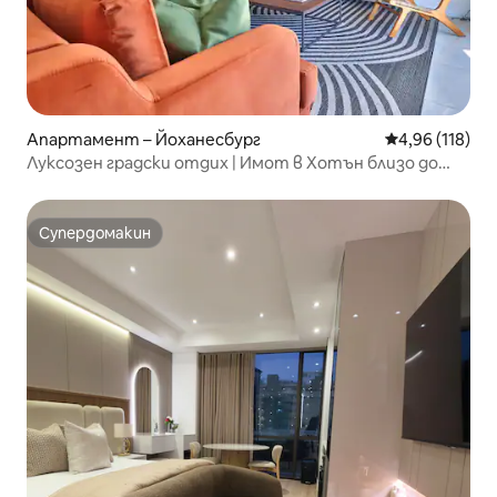
Апартамент – Йоханесбург
Средна оценка
4,96 (118)
Луксозен градски отдих | Имот в Хотън близо до
Роузбанк
Супердомакин
Супердомакин