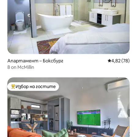
Апартамент – Боксбург
Средна оценк
4,82 (78)
8 on McMillin
Избор на гостите
Най-популярен избор на гостите