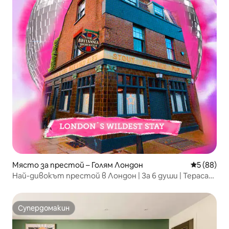
Място за престой – Голям Лондон
Средна оц
5 (88)
Най-дивокът престой в Лондон | За 6 души | Тераса
на покрива
Супердомакин
Супердомакин