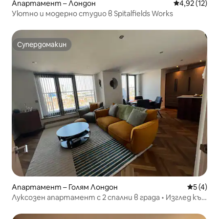
Апартамент – Лондон
Средна оценк
4,92 (12)
Уютно и модерно студио в Spitalfields Works
Супердомакин
Супердомакин
Апартамент – Голям Лондон
Средна о
5 (4)
Луксозен апартамент с 2 спални в града • Изглед към
балкона и към хоризонта