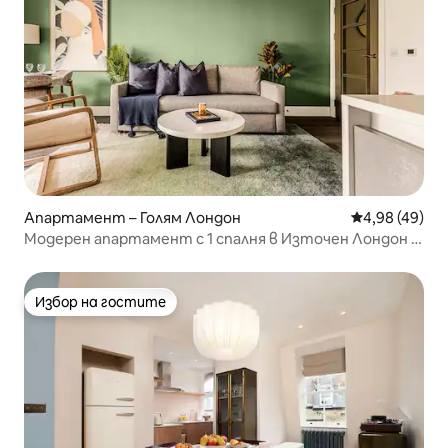
Апартамент – Голям Лондон
Средна оценк
4,98 (49)
Модерен апартамент с 1 спалня в Източен Лондон –
пеша до Брик Лейн
Избор на гостите
Избор на гостите