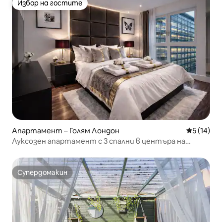
Избор на гостите
Избор на гостите
Апартамент – Голям Лондон
Средна оц
5 (14)
Луксозен апартамент с 3 спални в центъра на
Лондон
Супердомакин
Супердомакин