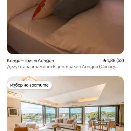
Кондо – Голям Лондон
Средна оценк
4,88 (33)
Делукс апартамент в централен Лондон (Canary
Wharf)
Избор на гостите
Избор на гостите