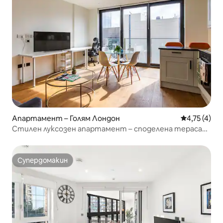
Апартамент – Голям Лондон
Средна оцен
4,75 (4)
Стилен луксозен апартамент – споделена тераса
на покрива
Супердомакин
Супердомакин