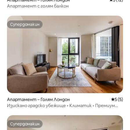
Апартамент с голям балкон
Супердомакин
Супердомакин
Апартамент – Голям Лондон
Средна о
5 (5)
Изискано градско убежище • Климатик • Премиум
интериор
Супердомакин
Супердомакин