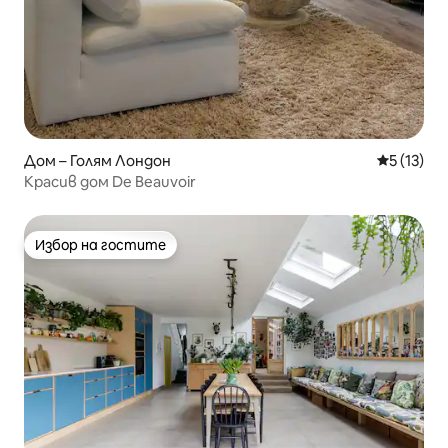
Дом – Голям Лондон
Средна оц
5 (13)
Красив дом De Beauvoir
Избор на гостите
Избор на гостите