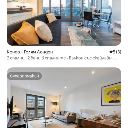
Кондо – Голям Лондон
Средна о
5 (3)
2 спални · 2 бани в спалните · Балкон със скайлайн ·
Зона 1 в Олдгейт
Супердомакин
Супердомакин