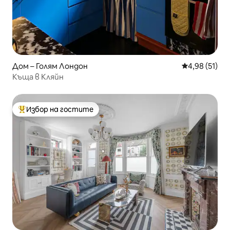
Дом – Голям Лондон
Средна оценк
4,98 (51)
Къща в Кляйн
Избор на гостите
Най-популярен избор на гостите