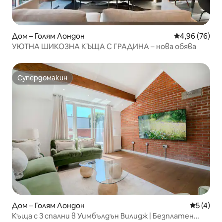
Дом – Голям Лондон
Средна оценк
4,96 (76)
УЮТНА ШИКОЗНА КЪЩА С ГРАДИНА – нова обява
Супердомакин
Супердомакин
Дом – Голям Лондон
Средна о
5 (4)
Къща с 3 спални в Уимбълдън Вилидж | Безплатен