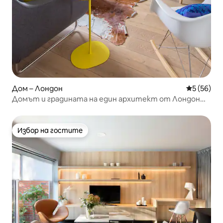
Дом – Лондон
Средна оц
5 (56)
Домът и градината на един архитект от Лондон
Фийлдс Далстън
Избор на гостите
Избор на гостите