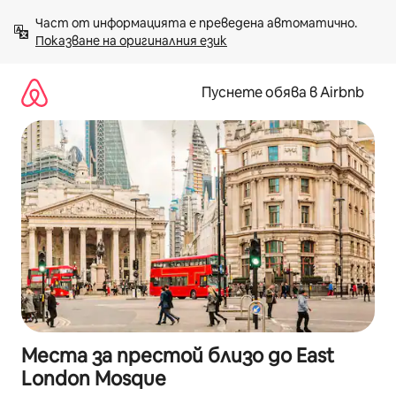
Пропускане
Част от информацията е преведена автоматично. 
към
Показване на оригиналния език
съдържанието
Пуснете обява в Airbnb
Места за престой близо до East
London Mosque