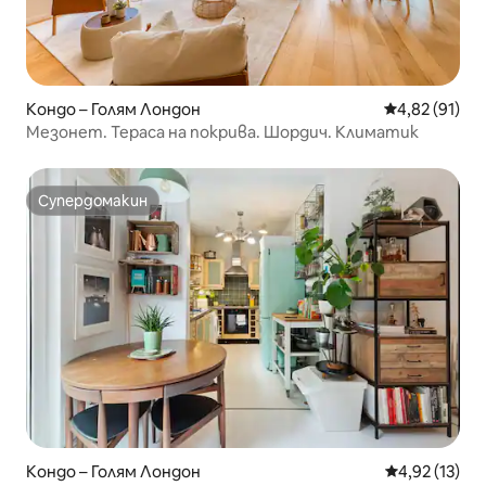
Кондо – Голям Лондон
Средна оценк
4,82 (91)
Мезонет. Тераса на покрива. Шордич. Климатик
Супердомакин
Супердомакин
Кондо – Голям Лондон
Средна оценк
4,92 (13)