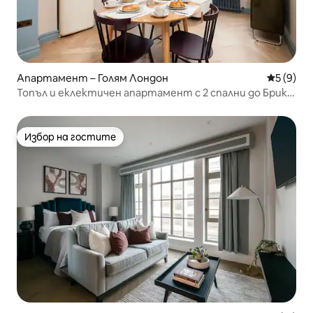
Апартамент – Голям Лондон
Средна о
5 (9)
Топъл и еклектичен апартамент с 2 спални до Брик
Лейн
Избор на гостите
Избор на гостите