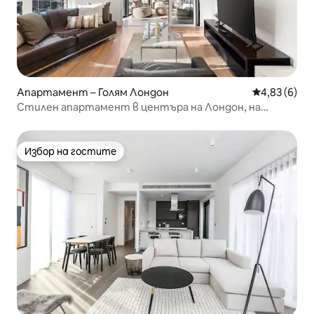
Апартамент – Голям Лондон
Средна оцен
4,83 (6)
Стилен апартамент в центъра на Лондон, на
няколко крачки от метрото
Избор на гостите
Избор на гостите