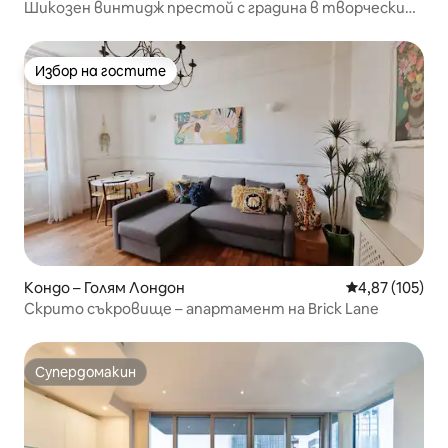
Шикозен винтидж престой с градина в творчески
източен Лондон
Избор на гостите
Избор на гостите
Кондо – Голям Лондон
Средна оценка
4,87 (105)
Скрито съкровище – апартамент на Brick Lane
Супердомакин
Супердомакин