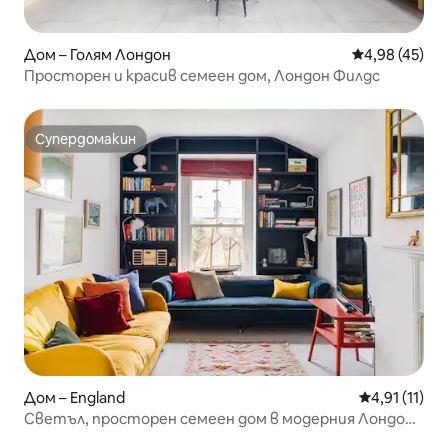
Дом – Голям Лондон
Средна оценк
4,98 (45)
Просторен и красив семеен дом, Лондон Филдс
Супердомакин
Супердомакин
Дом – England
Средна оцен
4,91 (11)
Светъл, просторен семеен дом в модерния Лондон
Филдс