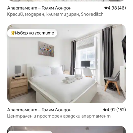
Апартамент – Голям Лондон
Средна оценк
4,98 (46)
Красив, модерен, климатизиран, Shoreditch
Избор на гостите
Най-популярен избор на гостите
Апартамент – Голям Лондон
Средна оценка
4,92 (152)
Централен и просторен градски апартамент