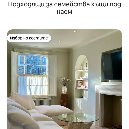
Подходящи за семейства къщи под
Денонощен консиерж | Централен Лондон
наем
Избор на гостите
Избор на гостите