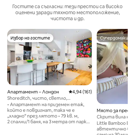
Гостите са съгласни: тези престои са високо
оценени заради тяхното местоположение,
чистота и др.
Избор на гостите
Супердомакин
Избор на гостите
Супердомакин
Апартамент – Лондон
Средна оценка: 4,94 от 5, 16
4,94 (161)
Shoreditch, чисто, светло,
2 душетни легла, 1 баня, 850 кв. фута
• Апартамент на приземен етаж,
който е повдигнат, така че е
Място за престо
„хладно“ през лятото • 79 кв. м,
дон
Скрита вила на Б
2 спални/1 баня, на 3 метра от парка
30 минути от Л
Little Bamboo Bali
„Уивър Филдс“. • Легла с пяна: 1
автентично бал
суперголямо двойно легло (180 см
само на 30 мину