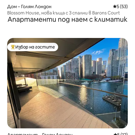
Дом – Голям Лондон
Средна оц
5 (53)
Blossom House, нова къща с 3 спални в Barons Court
Апартаменти под наем с климатик
Избор на гостите
Най-популярен избор на гостите
Апартамент – Голям Лондон
Средна оц
5 (12)