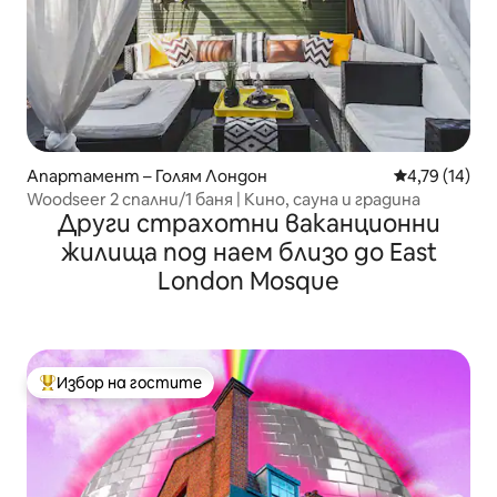
Апартамент – Голям Лондон
Средна оценк
4,79 (14)
Woodseer 2 спални/1 баня | Кино, сауна и градина
Други страхотни ваканционни
жилища под наем близо до East
London Mosque
Избор на гостите
Най-популярен избор на гостите