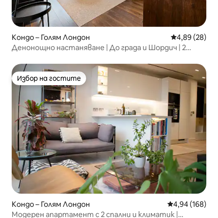
Кондо – Голям Лондон
Средна оценк
4,89 (28)
Денонощно настаняване | До града и Шордич | 2
спални
Избор на гостите
Избор на гостите
Кондо – Голям Лондон
Средна оценка
4,94 (168)
Модерен апартамент с 2 спални и климатик |