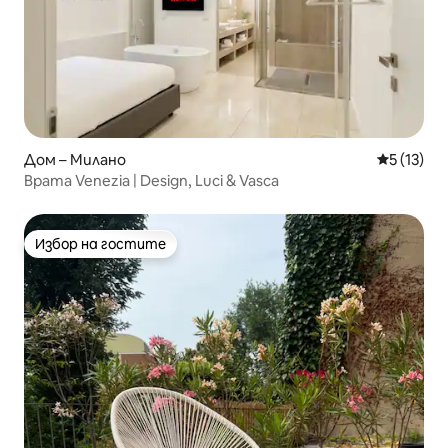
Дом – Милано
Средна оц
5 (13)
Врата Venezia | Design, Luci & Vasca
Избор на гостите
Избор на гостите