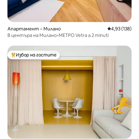
Апартамент – Милано
Средна оценка
4,93 (138)
В центъра на Милано•МЕТРО Vetra a 2 minuti
Избор на гостите
Най-популярен избор на гостите