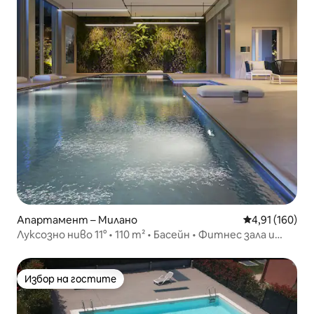
Апартамент – Милано
Средна оценка
4,91 (160)
Луксозно ниво 11° • 110 m² • Басейн • Фитнес зала и
паркинг
Избор на гостите
Избор на гостите