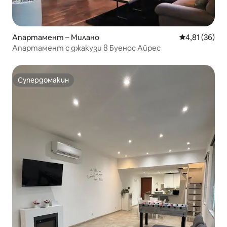
Апартамент – Милано
Средна оценк
4,81 (36)
Апартамент с джакузи в Буенос Айрес
Супердомакин
Супердомакин