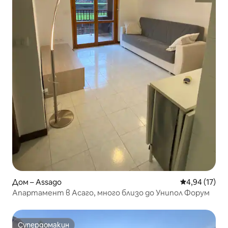
Дом – Assago
Средна оценк
4,94 (17)
Апартамент в Асаго, много близо до Унипол Форум
Супердомакин