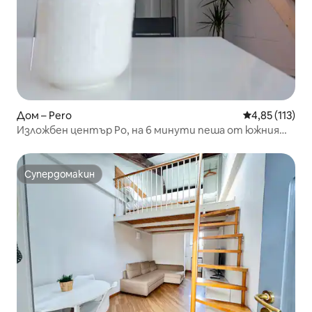
Дом – Pero
Средна оценка
4,85 (113)
Изложбен център Ро, на 6 минути пеша от южния
вход
Супердомакин
Супердомакин