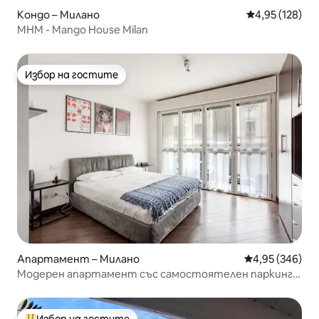
Кондо – Милано
Средна оценка
4,95 (128)
MHM - Mango House Milan
Избор на гостите
Избор на гостите
Апартамент – Милано
Средна оценка
4,95 (346)
Модерен апартамент със самостоятелен паркинг
Дуомо, Милано
Избор на гостите