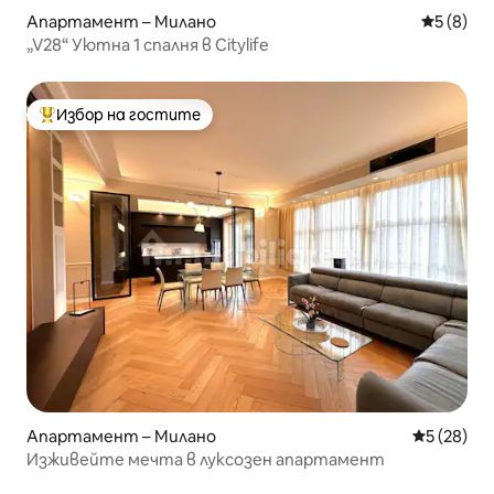
Апартамент – Милано
Средна о
5 (8)
„V28“ Уютна 1 спалня в Citylife
Избор на гостите
Най-популярен избор на гостите
Апартамент – Милано
Средна оц
5 (28)
Изживейте мечта в луксозен апартамент