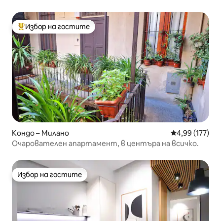
Избор на гостите
Най-популярен избор на гостите
Кондо – Милано
Средна оценка
4,99 (177)
Очарователен апартамент, в центъра на всичко.
Избор на гостите
Избор на гостите