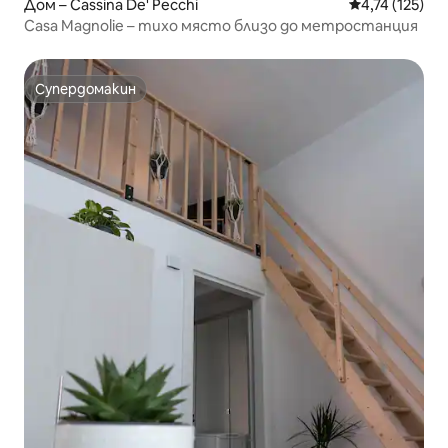
Дом – Cassina De' Pecchi
Средна оценка
4,74 (125)
Casa Magnolie – тихо място близо до метростанция
Супердомакин
Супердомакин