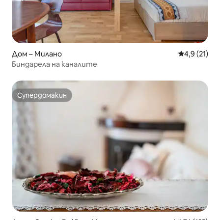
Дом – Милано
Средна оцен
4,9 (21)
Биндарела на каналите
Супердомакин
Супердомакин