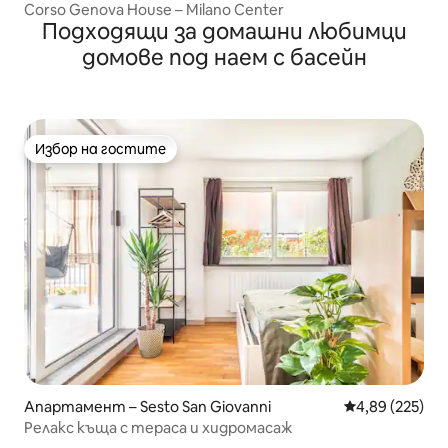
Corso Genova House – Milano Center
Подходящи за домашни любимци
домове под наем с басейн
Избор на гостите
Избор на гостите
Апартамент – Sesto San Giovanni
Средна оценка
4,89 (225)
Релакс къща с тераса и хидромасаж ​