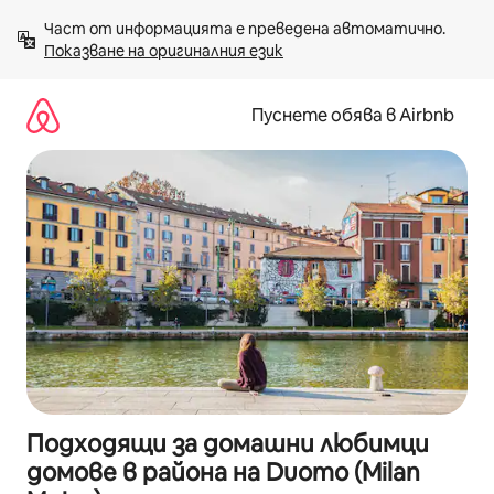
Пропускане
Част от информацията е преведена автоматично. 
към
Показване на оригиналния език
съдържанието
Пуснете обява в Airbnb
Подходящи за домашни любимци
домове в района на Duomo (Milan