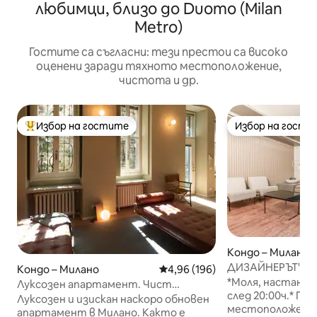
любимци, близо до Duomo (Milan
Metro)
Гостите са съгласни: тези престои са високо
оценени заради тяхното местоположение,
чистота и др.
Избор на гостите
Избор на гости
Най-популярен избор на гостите
Избор на гости
Кондо – Милано
ДИЗАЙНЕРЪТ'S_DI
Кондо – Милано
Средна оценка: 4,96 от 5, 196
4,96 (196)
*Моля, настаняв
Луксозен апартамент. Чист
след 20:00ч.* Пъ
милански стил близо до Брера
Луксозен и изискан наскоро обновен
местоположение
апартамент в Милано. Както е