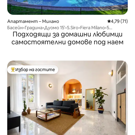
Апартамент – Милано
Средна оценк
4,79 (71)
Басейн•Градина•Дуомо 15'•S.Siro•Fiera Milano•5
Подходящи за домашни любимци
ЧОВЕКА
самостоятелни домове под наем
Избор на гостите
Най-популярен избор на гостите