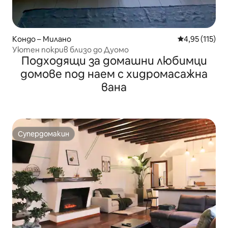
Кондо – Милано
Средна оценка
4,95 (115)
Уютен покрив близо до Дуомо
Подходящи за домашни любимци
домове под наем с хидромасажна
вана
Супердомакин
Супердомакин