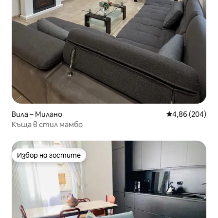
Вила – Милано
Средна оценка
4,86 (204)
Къща в стил мамбо
Избор на гостите
Избор на гостите