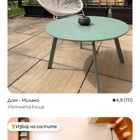
Дом – Милано
Средна оцен
4,9 (111)
Уютната къща
Избор на гостите
Най-популярен избор на гостите