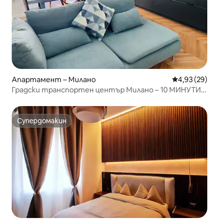
Апартамент – Милано
Средна оценк
4,93 (29)
Градски транспортен център Милано – 10 МИНУТИ
от центъра на града
Супердомакин
Супердомакин