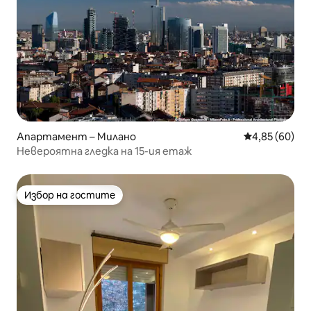
Апартамент – Милано
Средна оценк
4,85 (60)
Невероятна гледка на 15-ия етаж
Избор на гостите
Избор на гостите