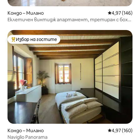
Кондо – Милано
Средна оценка
4,97 (146)
Еклетичен винтидж апартамент, третиран с бохо
докосване
Избор на гостите
Най-популярен избор на гостите
Кондо – Милано
Средна оценка
4,97 (160)
Naviglio Panorama