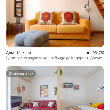
Дом – Милано
Средна оценк
4,93 (76)
Централно разположение близо до Кадорна и Дуомо
Супердомакин
Супердомакин