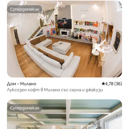
Супердомакин
Супердомакин
Дом – Милано
Средна оценк
4,78 (36)
Луксозен лофт в Милано със сауна и джакузи
Супердомакин
Супердомакин