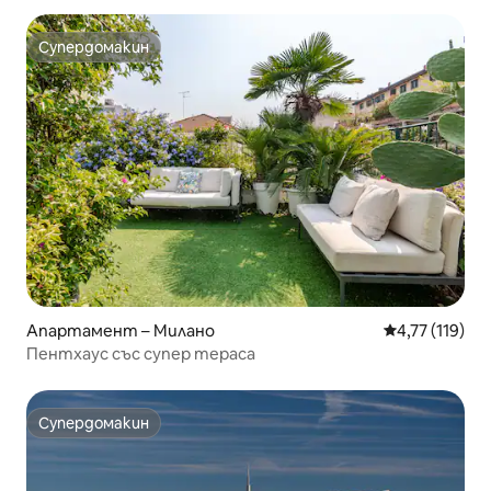
Супердомакин
Супердомакин
Апартамент – Милано
Средна оценка
4,77 (119)
Пентхаус със супер тераса
Супердомакин
Супердомакин