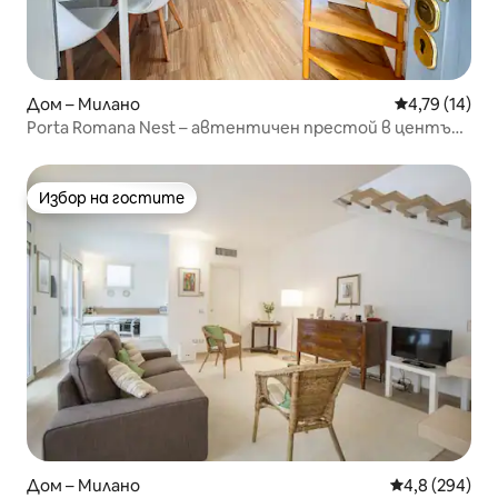
Дом – Милано
Средна оценк
4,79 (14)
Porta Romana Nest – автентичен престой в центъра
на града
Избор на гостите
Избор на гостите
Дом – Милано
Средна оценк
4,8 (294)