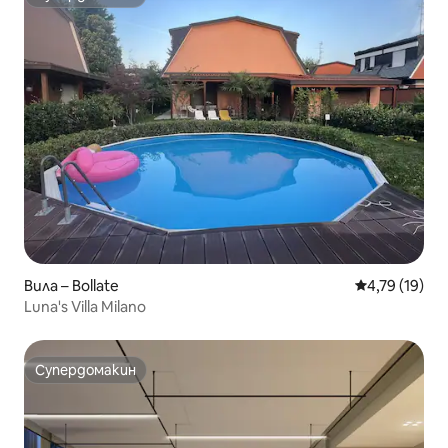
Супердомакин
Вила – Bollate
Средна оценк
4,79 (19)
Luna's Villa Milano
Супердомакин
Супердомакин