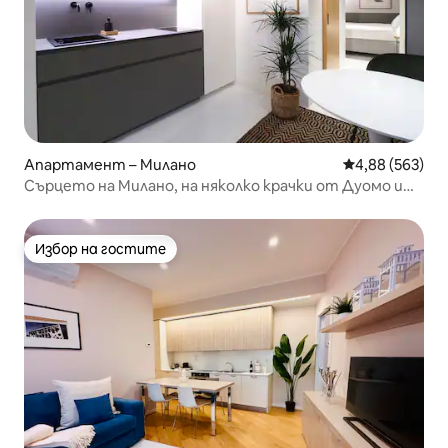
Апартамент – Милано
Средна оценка
4,88 (563)
Сърцето на Милано, на няколко крачки от Дуомо и
Навигли!
Избор на гостите
Избор на гостите