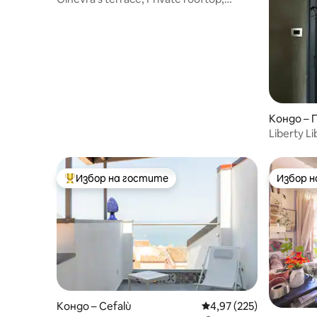
Cathedral view
Кондо – 
Liberty L
Избор на гостите
Избор 
Най-популярен избор на гостите
Избор 
Кондо – Cefalù
Средна оценка: 4,97 о
4,97 (225)