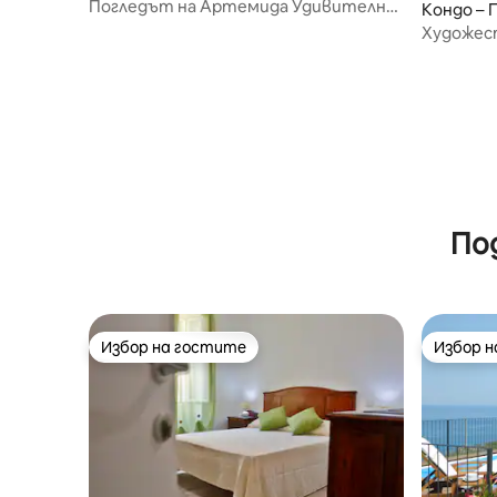
Погледът на Артемида Удивителна
Кондо – 
панорама
Художес
По
Избор на гостите
Избор 
Избор на гостите
Избор 