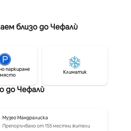
зо до
обзаведени внимателно и
на
оборудвани с всички удобства.
нимо
Разполага с резервирано място за
паркиране на паркинга Centro Storico
аем близо до Чефалù
дневна и
Dafne di Cefalù.
пералня.
но паркиране
Климатик
 място
о до Чефалù
Музео Мандралиска
Препоръчвано от 155 местни жители