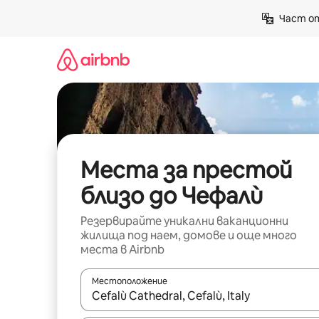
Пропускане
Част от
към
съдържанието
Места за престой
близо до Чефалù
Резервирайте уникални ваканционни
жилища под наем, домове и още много
места в Airbnb
Местоположение
Когато резултатите се покажат, използвайт