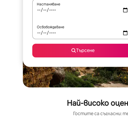
Настаняване
Освобождаване
Търсене
Най-високо оцен
Гостите са съгласни: т