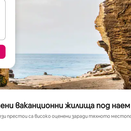
ени ваканционни жилища под наем
ези престои са високо оценени заради тяхното местоп