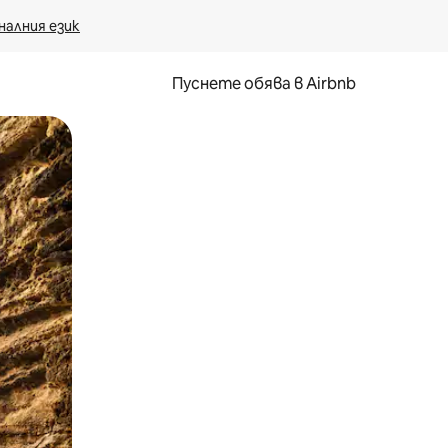
налния език
Пуснете обява в Airbnb
окосване или плъзгане.