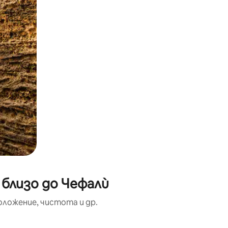
 близо до Чефалù
оложение, чистота и др.