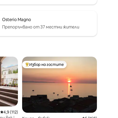
Osterio Magno
Препоръчвано от 37 местни жители
Избор на гостите
Най-популярен избор на гостите
Средна оценка: 4,9 от 5, 112 отзива
4,9 (112)
и век |