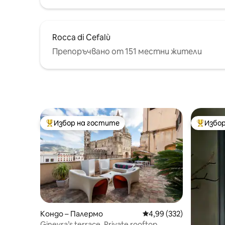
Rocca di Cefalù
Препоръчвано от 151 местни жители
Избор на гостите
Избор
Най-популярен избор на гостите
Най-поп
Кондо – Палермо
Средна оценка: 4,99 о
4,99 (332)
Ginevra’s terrace, Private rooftop,