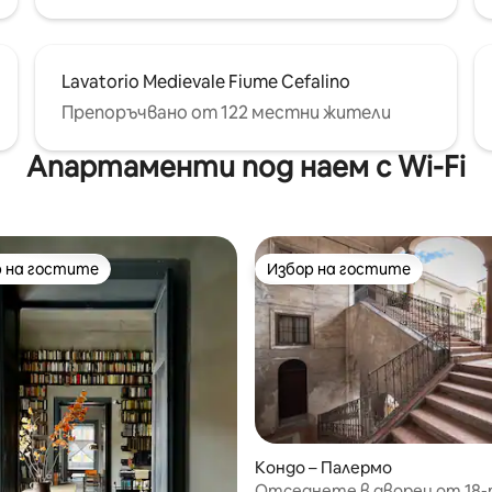
Lavatorio Medievale Fiume Cefalino
Препоръчвано от 122 местни жители
Апартаменти под наем с Wi-Fi
 на гостите
Избор на гостите
улярен избор на гостите
Избор на гостите
т 5, 332 отзива
Кондо – Палермо
Отседнете в дворец от 18-т