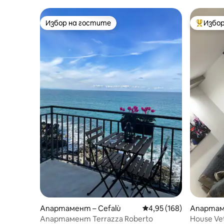
Избор на гостите
Избор
Избор на гостите
Най-поп
Апартамент – Cefalù
Средна оценка: 4,95 о
4,95 (168)
Апартам
Апартамент Terrazza Roberto
House Vet