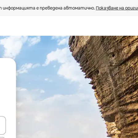
 информацията е преведена автоматично. 
Показване на ориги
е клавишите със стрелки нагоре и надолу или навигирайте с д