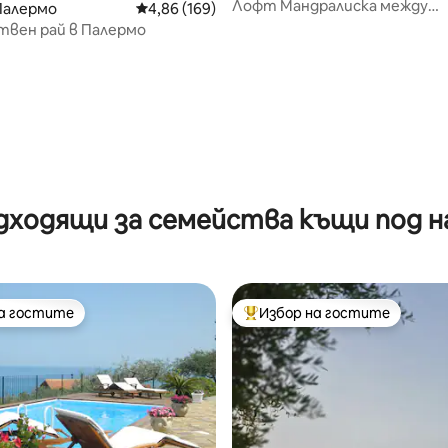
Лофт Мандралиска между
Палермо
Средна оценка: 4,86 от 5, 169 отзива
4,86 (169)
изкуството и морето
твен рай в Палермо
дходящи за семейства къщи под н
на гостите
Избор на гостите
на гостите
Най-популярен избор на гос