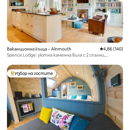
Ваканционна къща – Alnmouth
Средна оценка
4,86 (140)
Spence Lodge: уютна каменна вила с 2 спални,
Алнмаут
Избор на гостите
Най-популярен избор на гостите