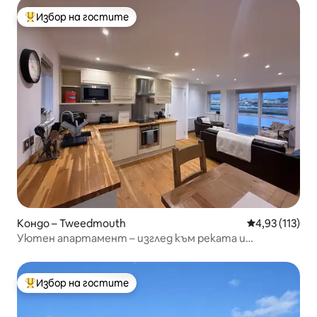
Избор на гостите
Най-популярен избор на гостите
Кондо – Tweedmouth
Средна оценка
4,93 (113)
Уютен апартамент – изглед към реката и
пристанището
Избор на гостите
Най-популярен избор на гостите