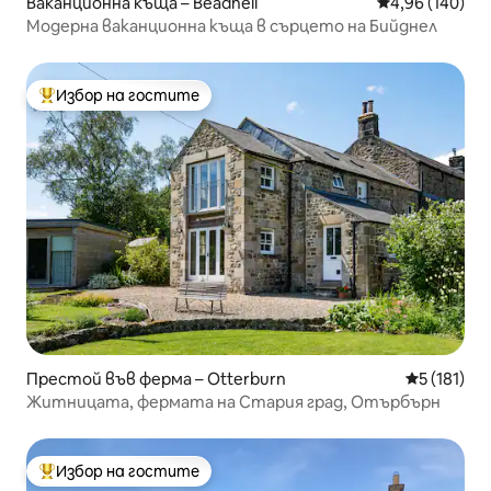
Ваканционна къща – Beadnell
Средна оценка
4,96 (140)
Модерна ваканционна къща в сърцето на Бийднел
Избор на гостите
Най-популярен избор на гостите
Престой във ферма – Otterburn
Средна оце
5 (181)
Житницата, фермата на Стария град, Отърбърн
Избор на гостите
Най-популярен избор на гостите