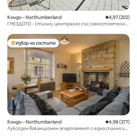
Кондо – Northumberland
Средна оценка
4,97 (202)
ГНЕЗДОТО - стилно, централно със самостоятелна
тераса
Избор на гостите
Най-популярен избор на гостите
Кондо – Northumberland
Средна оценка
4,98 (377)
Луксозен ваканционен апартамент с една спалня и
камина