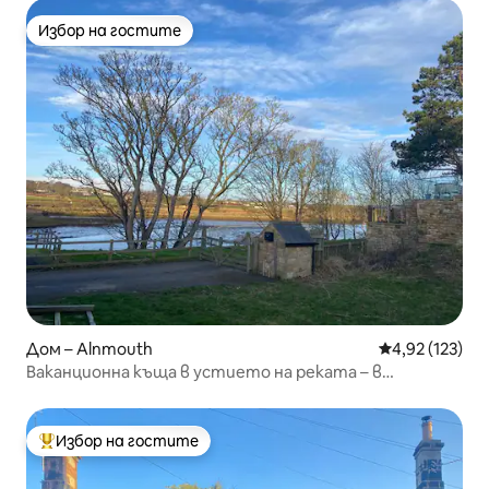
Избор на гостите
Избор на гостите
Дом – Alnmouth
Средна оценка
4,92 (123)
Ваканционна къща в устието на реката – в
зашеметяващия Алнмут
Избор на гостите
Най-популярен избор на гостите