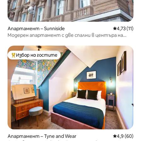
Апартамент – Sunniside
Средна оцен
4,73 (11)
Модерен апартамент с две спални в центъра на
града
Избор на гостите
Най-популярен избор на гостите
Апартамент – Tyne and Wear
Средна оцен
4,9 (60)