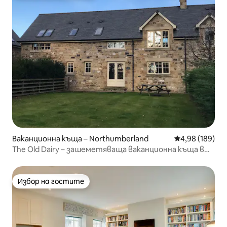
Ваканционна къща – Northumberland
Средна оценка
4,98 (189)
The Old Dairy – зашеметяваща ваканционна къща в
Елингъм Хол
Избор на гостите
Избор на гостите