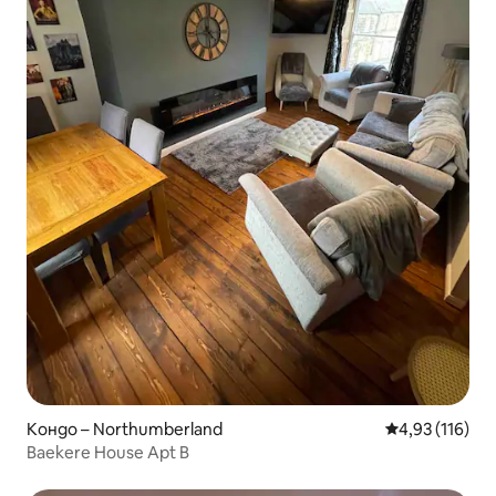
Кондо – Northumberland
Средна оценка
4,93 (116)
Baekere House Apt B