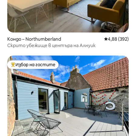
Кондо – Northumberland
Средна оценка
4,88 (392)
Скрито убежище в центъра на Алнуик
Избор на гостите
Най-популярен избор на гостите