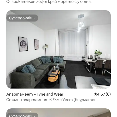
Очарователен лофт край морето с уютна
крайбрежна атмосфера
Супердомакин
Супердомакин
Апартамент – Tyne and Wear
Средна оцен
4,67 (6)
Стилен апартамент в Елмс Уест (безплатен
паркинг)
Супердомакин