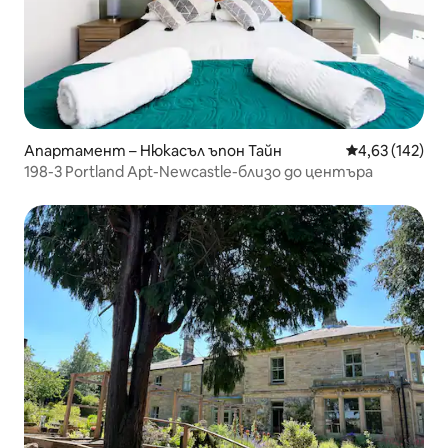
Апартамент – Нюкасъл ъпон Тайн
Средна оценка
4,63 (142)
198-3 Portland Apt-Newcastle-близо до центъра