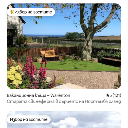
Избор на гостите
Най-популярен избор на гостите
Ваканционна къща – Warenton
Средна оце
5 (121)
Старата свинеферма в сърцето на Нортъмбърланд
Избор на гостите
Избор на гостите