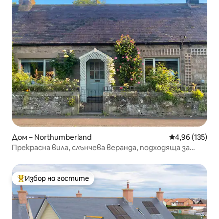
Дом – Northumberland
Средна оценка
4,96 (135)
Прекрасна вила, слънчева веранда, подходяща за
кучета, близо до кръчма
Избор на гостите
Най-популярен избор на гостите