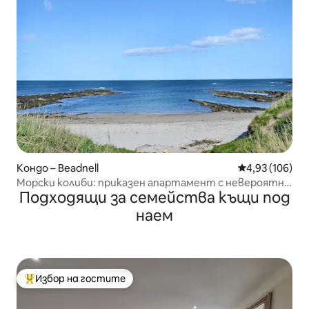
Кондо – Beadnell
Средна оценка
4,93 (106)
Морски колиби: приказен апартамент с невероятна
Подходящи за семейства къщи под
гледка към морето
наем
Избор на гостите
Най-популярен избор на гостите