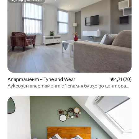
Супердомакин
Апартамент – Tyne and Wear
Средна оценк
4,71 (70)
Луксозен апартамент с 1 спалня близо до центъра
на града