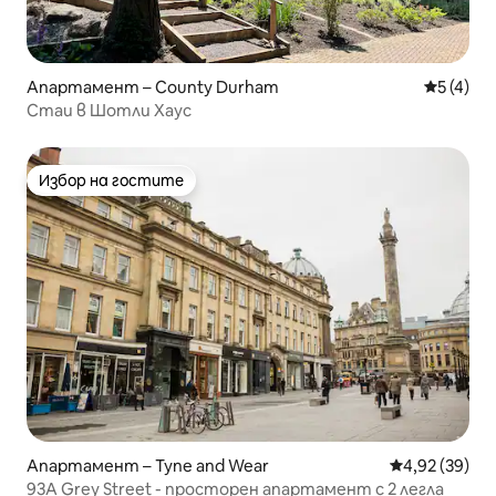
Апартамент – County Durham
Средна о
5 (4)
Стаи в Шотли Хаус
Избор на гостите
Избор на гостите
Апартамент – Tyne and Wear
Средна оценк
4,92 (39)
93A Grey Street - просторен апартамент с 2 легла