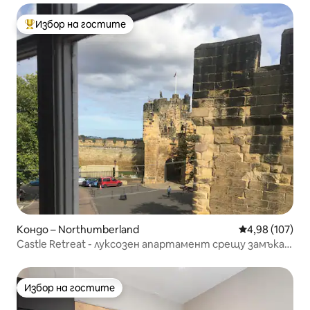
Избор на гостите
Най-популярен избор на гостите
Кондо – Northumberland
Средна оценка
4,98 (107)
Castle Retreat - луксозен апартамент срещу замъка
Алнуик
Избор на гостите
Избор на гостите