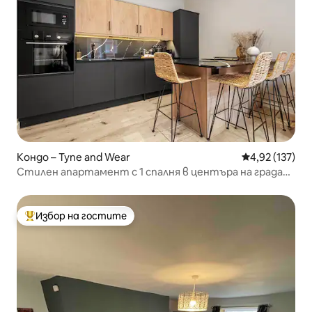
Кондо – Tyne and Wear
Средна оценка
4,92 (137)
Стилен апартамент с 1 спалня в центъра на града
(за 4 души)
Избор на гостите
Най-популярен избор на гостите