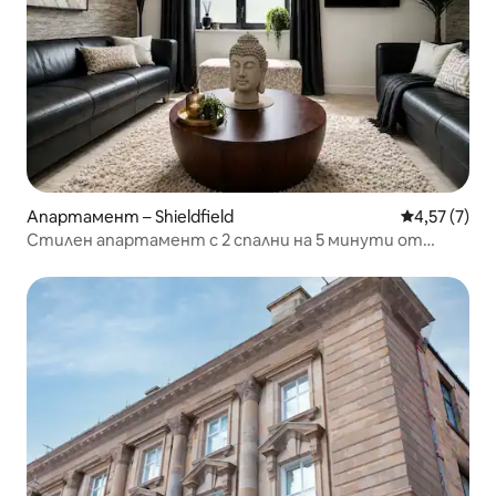
Апартамент – Shieldfield
Средна оцен
4,57 (7)
Стилен апартамент с 2 спални на 5 минути от
центъра на града