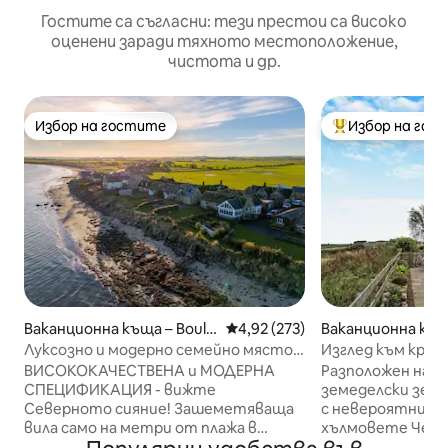
Гостите са съгласни: тези престои са високо
оценени заради тяхното местоположение,
чистота и др.
Избор на гостите
Избор на гос
Избор на гостите
Най-популярен 
Ваканционна къща – Boul
Средна оценка: 4,92 от 5, 273
4,92 (273)
Ваканционна къщ
mer
arlton
Луксозно и модерно семейно място
Изглед към край
за отдих на плажа
прилежащи бани,
ВИСОКОКАЧЕСТВЕНА и МОДЕРНА
Разположен на 8
кучета.
СПЕЦИФИКАЦИЯ - вижте
земеделски зем
Северното сияние! Зашеметяваща
с невероятни се
вила само на метри от плажа в
хълмовете Чеви
тихото крайбрежно село Булмър.
североизточнот