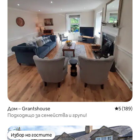
Дом – Grantshouse
Средна оце
5 (189)
Подходящо за семейства и групи!
Избор на гостите
Избор на гостите