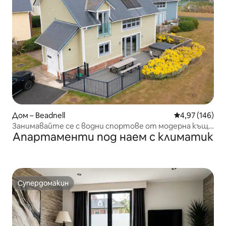
Дом – Beadnell
Средна оценка
4,97 (146)
Занимавайте се с водни спортове от модерна къща
Апартаменти под наем с климатик
на плажа с хидромасажна вана
Супердомакин
Супердомакин