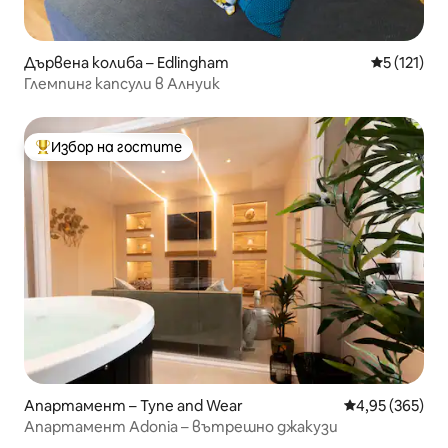
Дървена колиба – Edlingham
Средна оце
5 (121)
Глемпинг капсули в Алнуик
Избор на гостите
Най-популярен избор на гостите
Апартамент – Tyne and Wear
Средна оценка
4,95 (365)
Апартамент Adonia – вътрешно джакузи