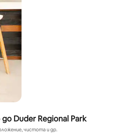
окосване или плъзгане.
до Duder Regional Park
оложение, чистота и др.