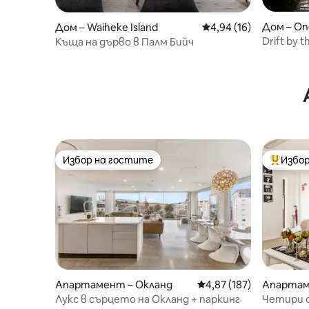
Дом – On
Дом – Waiheke Island
Средна оценка: 4,94 
4,94 (16)
Drift by 
Къща на дърво в Палм Бийч
Избор на гостите
Избор
Избор на гостите
Най-поп
Апартамент – Окланд
Средна оценка: 4,87 о
4,87 (187)
Апартам
Лукс в сърцето на Окланд + паркинг
Четири с