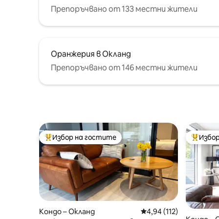
Препоръчвано от 133 местни жители
Оранжерия в Окланд
Препоръчвано от 146 местни жители
Избор на гостите
Избор
Най-популярен избор на гостите
Най-поп
Кондо – Окланд
Средна оценка: 4,94 о
4,94 (112)