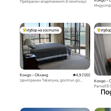
Кондо – 
Прекрасен апартамент в пентхаус
Индустри
2 спални
Избор на гостите
Избор
Най-популярен избор на гостите
Най-поп
Кондо – Окланд
Средна оценка: 4,9 о
4,9 (120)
Централен Такапуна, достъп до
Кондо – 
плаж, кафенета, ресторанти
Parnell 
По
всичко.