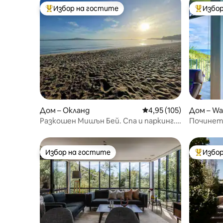
Избор на гостите
Избор
Най-популярен избор на гостите
Най-поп
Дом – Окланд
Средна оценка: 4,95 о
4,95 (105)
Дом – Wai
Разкошен Мишън Бей. Спа и паркинг.
Починете
Безопасен градски район
Избор на гостите
Избор
Избор на гостите
Най-поп