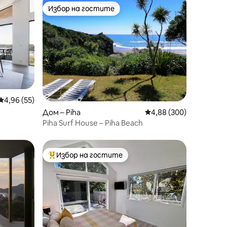
Избор на гостите
тите
Избор на гостите
Средна оценка: 4,96 от 5, 55 отзива
4,96 (55)
Дом – Piha
Средна оценка: 4,88 
4,88 (300)
Piha Surf House – Piha Beach
Избор на гостите
тите
Най-популярен избор на гостите