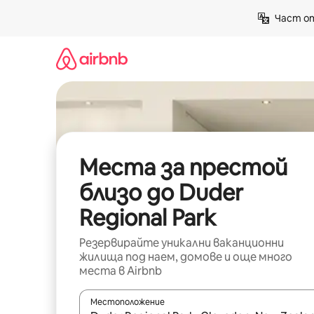
Пропускане
Част от
към
съдържанието
Места за престой
близо до Duder
Regional Park
Резервирайте уникални ваканционни
жилища под наем, домове и още много
места в Airbnb
Местоположение