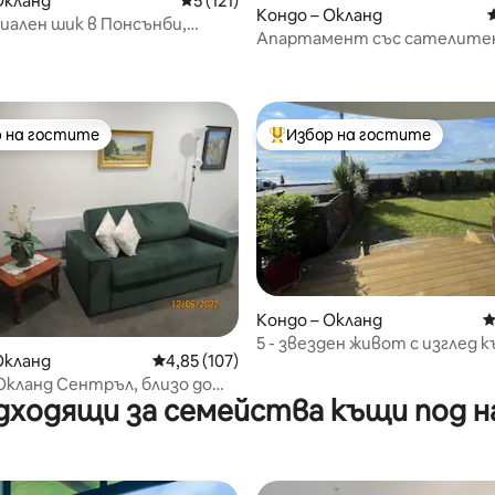
Окланд
Средна оценка: 5 от 5, 121 отзива
5 (121)
Кондо – Окланд
ален шик в Понсънби,
Апартамент със сателитен
, просторно и с балкон
изглед към морето и собст
балкон
 на гостите
Избор на гостите
улярен избор на гостите
Най-популярен избор на гос
Кондо – Окланд
С
т 5, 120 отзива
5 - звезден живот с изглед к
Окланд
Средна оценка: 4,85 от 5, 107 отзива
4,85 (107)
в Окланд Сентръл, близо до
дходящи за семейства къщи под н