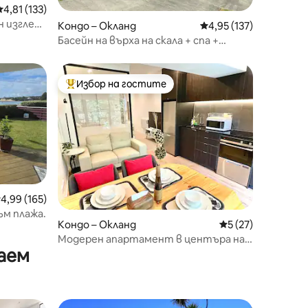
Средна оценка: 4,81 от 5, 133 отзива
4,81 (133)
 изглед,
Кондо – Окланд
Средна оценка: 4,95 
4,95 (137)
вен
Басейн на върха на скала + спа +
фитнес зала и 3 минути пеша до плаж
и магазини
Избор на гостите
тите
Най-популярен избор на гостите
редна оценка: 4,99 от 5, 165 отзива
4,99 (165)
ъм плажа.
Кондо – Окланд
Средна оценка: 5
5 (27)
Модерен апартамент в центъра на
аем
града – близо до магазини и заведения
за хранене