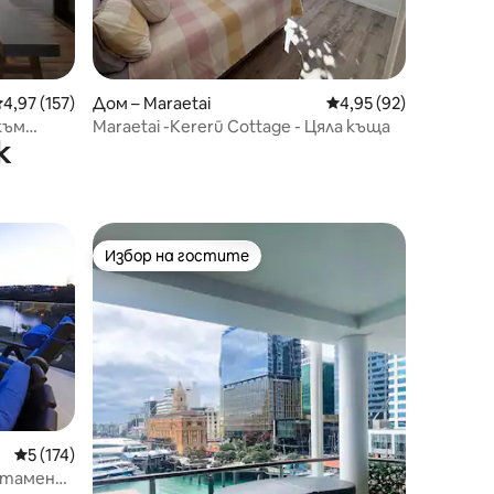
редна оценка: 4,97 от 5, 157 отзива
4,97 (157)
Дом – Maraetai
Средна оценка: 4,95
4,95 (92)
 към
Maraetai -Kererū Cottage - Цяла къща
к
Избор на гостите
тите
Избор на гостите
Средна оценка: 5 от 5, 174 отзива
5 (174)
артамент,