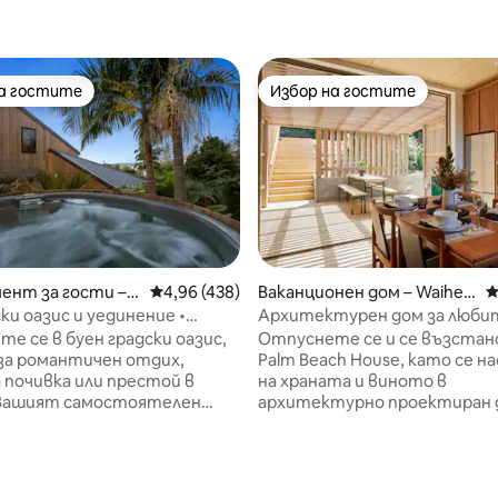
на гостите
Избор на гостите
на гостите
Избор на гостите
ент за гости –
Средна оценка: 4,96 от 5, 438 отзива
4,96 (438)
Ваканционен дом – Waihek
С
e Island
ки оазис и уединение •
Архитектурен дом за люб
• Оранжерия
на дизайна от средата на ве
е се в буен градски оазис,
Отпуснете се и се възстан
за романтичен отдих,
Palm Beach House, като се н
 почивка или престой в
на храната и виното в
архитектурно проектиран 
нт за гости разполага с
остров Уаихеке, проектира
егло, самостоятелна баня с
Strachan Group Architects. 
на, прибори за приготвяне
термопомпа с въздуховоди 
кафе и балкон с изглед към
суперуютен престой. Земните