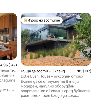
Вила – О
Избор на гостите
Суперд
Най-популярен избор на гостите
Суперд
Allure 
благопо
ALLURE 
предназ
баланса,
успокои
зад гърб
наслажд
оборудва
заземяв
редна оценка: 4,96 от 5, 147 отзива
4,96 (147)
Укрепет
ителите
Къща за гости – Окланд
Средна оценка: 5 
5 (102)
нашата 
ка
овете в
където 
Little Bush House – луксозен отдих
асладите
горещо 
Елате да се отпуснете в този
кръвооб
модерен, напълно оборудван
дом на
стреса 
апартамент с 1 спалня сред буйната
н от
ви. Кат
растителност близо до село
Централна
добавет
Титиранги в Уейтакерес, на
за
камин и
25 минути от централния бизнес
възстан
район на Окланд. Осигурена е лека