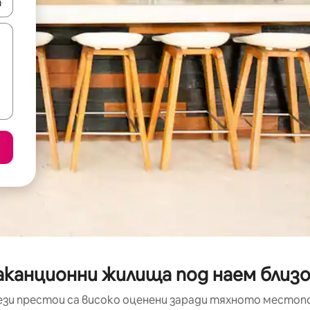
е клавишите със стрелки нагоре и надолу или навигирайте с д
канционни жилища под наем близо 
ези престои са високо оценени заради тяхното местоп