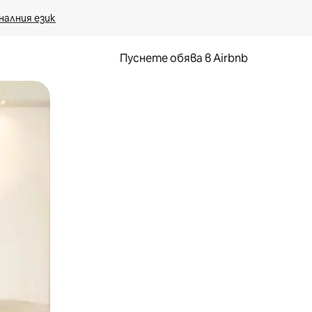
налния език
Пуснете обява в Airbnb