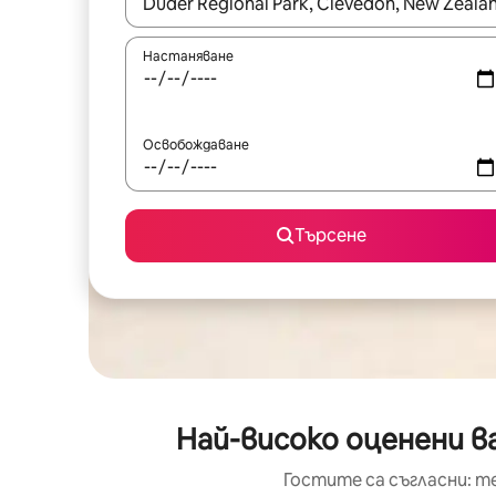
Когато резултатите се покажат, използвайт
Настаняване
Освобождаване
Търсене
Най-високо оценени ва
Гостите са съгласни: т