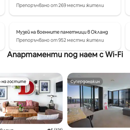
Препоръчвано от 269 местни жители
Музей на военните паметници в Окланд
Препоръчвано от 952 местни жители
Апартаменти под наем с Wi-Fi
 на гостите
Супердомакин
улярен избор на гостите
Супердомакин
т 5, 112 отзива