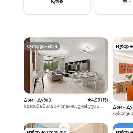
Кухня
Wi-F
луксозен
шумоизол
контрол 
от супер
Супердомакин
Избор 
Супердомакин
Избор 
Дом – Дубай
Средна оценка: 4,93 
4,93 (15)
Красива вила с 4 спални, джакузи и
Дом – Ду
зона за барбекю
Луксозни
5 спалн
ЗАЛА
Избор на гостите
Избор 