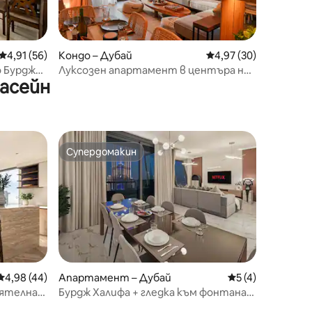
Средна оценка: 4,91 от 5, 56 отзива
4,91 (56)
Кондо – Дубай
Средна оценка: 4,97
4,97 (30)
о Бурдж
Луксозен апартамент в центъра на
басейн
 като у
Дубай“ с изглед към Бурдж Халифа и
фонтана
Супердомакин
Супердомакин
Средна оценка: 4,98 от 5, 44 отзива
4,98 (44)
Апартамент – Дубай
Средна оценка: 
5 (4)
тоятелна
Бурдж Халифа + гледка към фонтана
червена
Signature |Vista Luxe