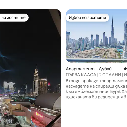
 на гостите
Избор на гостите
улярен избор на гостите
Избор на гостите
от 5, 11 отзива
Апартамент – Дубай
С
ПЪРВА КЛАСА | 2 СПАЛНИ | И
към Бурдж Халифа и център
В този приказен апартамен
насладете на спиращи дъха 
към емблематичния Бурж Х
изисканата ви резиденция 
на града. С отлично
местоположение, само на н
крачки от Burj Khalifa, Dubai M
ресторанти с най - висока о
модерни кафенета и др., в