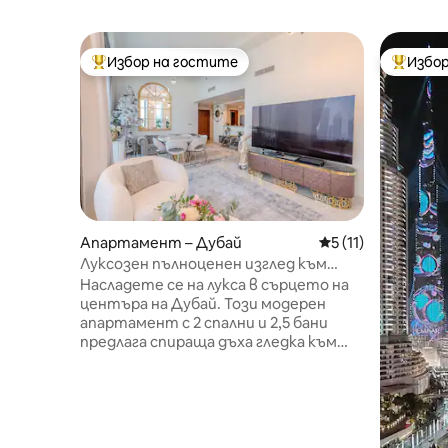
Избор на гостите
Избор
Най-популярен избор на гостите
Най-поп
Апартамент – Дубай
Средна оценка: 5 
5 (11)
Луксозен пълноценен изглед към
Бурдж Халифа | 2 спални Burj Vista
Насладете се на лукса в сърцето на
центъра на Дубай. Този модерен
апартамент с 2 спални и 2,5 бани
предлага спираща дъха гледка към
Бурдж Халифа, стилен интериор и
прозорци от пода до тавана.
Разходете се до търговския център
Dubai Mall и фонтана с метрото, след
което се отпуснете удобно с