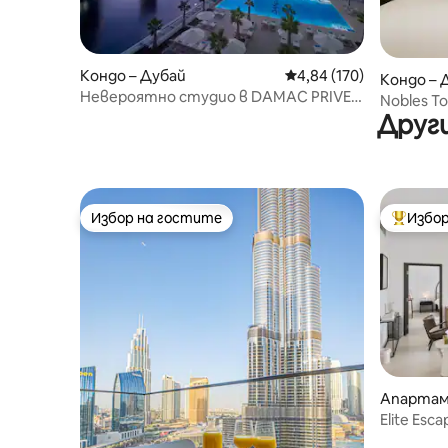
Кондо – Дубай
Средна оценка: 4,84 о
4,84 (170)
Кондо – 
Невероятно студио в DAMAC PRIVE с
Nobles T
изглед към канала!
Други
на 10 ми
Избор на гостите
Избор
Избор на гостите
Най-поп
Апартам
Elite Esca
Mall Дос