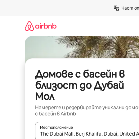
Пропускане
Част от
към
съдържанието
Домове с басейн в
близост до Дубай
Мол
Намерете и резервирайте уникални домо
с басейн в Airbnb
Местоположение
Когато резултатите се покажат, използвайт