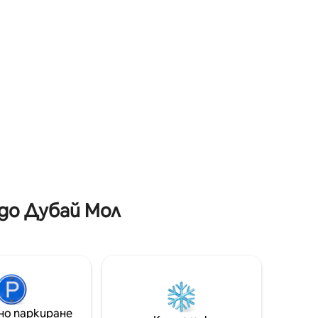
j Royale
с 800 Mbps, голям смарт телевизор и
една от
напълно оборудвана кухня, за да
й,
направите престоя си лесен и
о на
приятен. С безплатен паркинг и
н плувен
някои от най-добрите заведения за
фитнес
хранене и развлечения в Дубай, само
чко в
на няколко крачки от апартамента
 до Дубай Мол
но паркиране