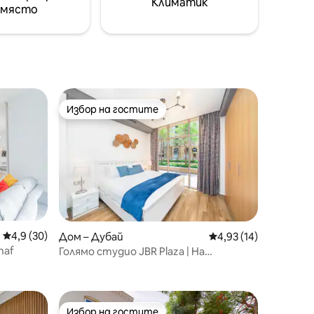
Климатик
 място
Избор на гостите
Избор на гостите
Средна оценка: 4,9 от 5, 30 отзива
4,9 (30)
Дом – Дубай
Средна оценка: 4,93
4,93 (14)
haf
Голямо студио JBR Plaza | На
пешеходно разстояние от
пристанището и плажа!
Избор на гостите