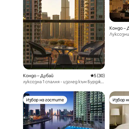
Кондо – 
Луксозни
към Бурж
Кондо – Дубай
Средна оценка: 5 
5 (30)
луксозна 1 спалня - изглед към Бурдж
Халифа в стерлинги
Избор на гостите
Избор 
Избор на гостите
Избор 