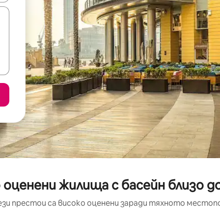
 оценени жилища с басейн близо д
ези престои са високо оценени заради тяхното местоп