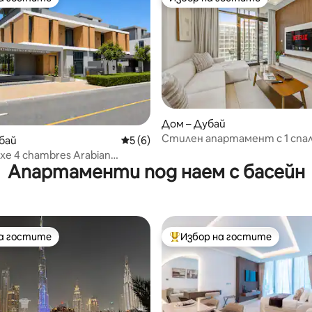
на гостите
Избор на гостите
Дом – Дубай
от 5, 17 отзива
Стилен апартамент с 1 спал
бай
Средна оценка: 5 от 5, 6 отзива
5 (6)
Дубай – достъп до басейн и
Luxe 4 chambres Arabian
зала
Апартаменти под наем с басейн
3 June
на гостите
Избор на гостите
на гостите
Най-популярен избор на гос