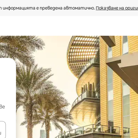
 информацията е преведена автоматично. 
Показване на ориги
ве
е клавишите със стрелки нагоре и надолу или навигирайте с д