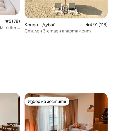
Средна оценка: 5 от 5, 78 отзива
5 (78)
Кондо – Дубай
Средна оценка: 4,91 
4,91 (118)
ll и Burj
Стилен 3-стаен апартамент
Избор на гостите
Избор на гостите