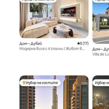
Избор на гостите
Избор 
Дом – Дубай
Средна оценка: 5 
5 (17)
Модерна вила с 4 спални | Живот в
Дом – Ду
курортен стил
Villa de 
Ranches 
Избор на гостите
Избор 
Най-популярен избор на гостите
Избор 