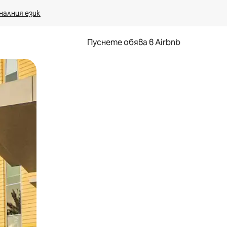
налния език
Пуснете обява в Airbnb
окосване или плъзгане.