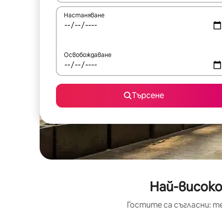
Настаняване
Освобождаване
Търсене
Най-високо
Гостите са съгласни: т