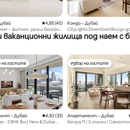
т 5, 170 отзива
Дубай
Средна оценка: 4,85 от 5, 40 отзива
4,85 (40)
Кондо – Дубай
ower – фитнес зала и басейн –
CityLights Downtown|Близо д
 ваканционни жилища под наем с 
нути от Бурдж Халифа
Халифа/DMall Чувствайте се
дома си
 на гостите
Избор на гостите
улярен избор на гостите
Избор на гостите
ент – Дубай
Средна оценка: 4,82 от 5, 33 отзива
4,82 (33)
Апартамент – Дубай
pe - 3 BHK Burj View & Dubai
Seraya 11 | 3 спални | Самос
тъп
хидромасажна вана и инфра