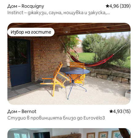
Дом – Rocquigny
Средна оценка
4,96 (339)
Instinct – джакузи, сауна, нощувка и закуска,
предястие
Избор на гостите
Избор на гостите
Дом – Bernot
Средна оценк
4,93 (15)
Студио в провинцията близо до Eurovélo3