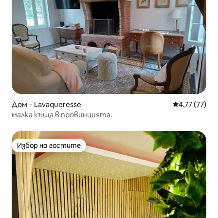
Дом – Lavaqueresse
Средна оценк
4,77 (77)
малка къща в провинцията.
Избор на гостите
Избор на гостите