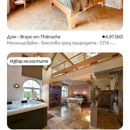
Дом – Braye-en-Thiérache
Средна оценк
4,97 (60)
Мелница Брюн - Бягство сред природата - СПА -
Закуска
Избор на гостите
Избор на гостите