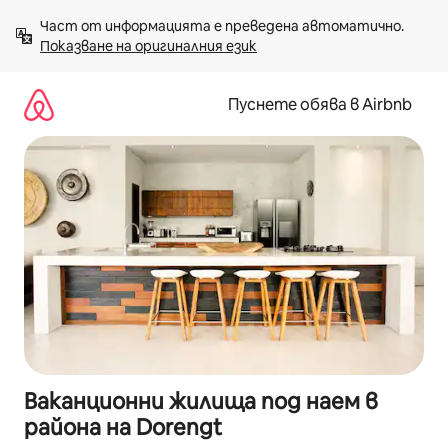
Пропускане
Част от информацията е преведена автоматично. 
към
Показване на оригиналния език
съдържанието
Пуснете обява в Airbnb
Ваканционни жилища под наем в
района на Dorengt