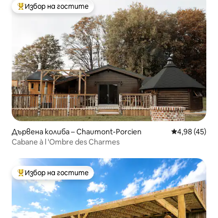
Избор на гостите
Най-популярен избор на гостите
Дървена колиба – Chaumont-Porcien
Средна оценк
4,98 (45)
Cabane à l 'Ombre des Charmes
Избор на гостите
Най-популярен избор на гостите