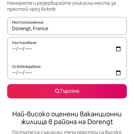
Намерете и резервирайте уникални места за
престой чрез Airbnb
Местоположение
Когато резултатите се покажат, използвайте клавишите 
Настаняване
Освобождаване
Търсене
Най-високо оценени ваканционни
жилища в района на Dorengt
Гостите са съгласни: тези престои са високо