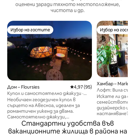
оценени заради тяхното местоположение,
чистота и др.
Избор на гостите
Избор на гости
Избор на гостите
Избор на гости
Хамбар – Marle
Дом – Floursies
Средна оценка: 4,97 от 5, 95
4,97 (95)
Лофт: Вилa със с
Купол и самостоятелно джакузи ·
Искате ли да с
романтична почивка
Необичаен геодезичен купол в
семейството си
сърцето на Авесноа, идеален за
дизайнерско и л
романтичен уикенд за двама.
настаняване? Н
Самостоятелно джакузи,
м² е идеалното 
Стандартни удобства във
видеопроектор, самостоятелна
запознаете с вас
тераса, природа и пълно
ваканционните жилища в района на
приятелски мом
спокойствие. Местна закуска и