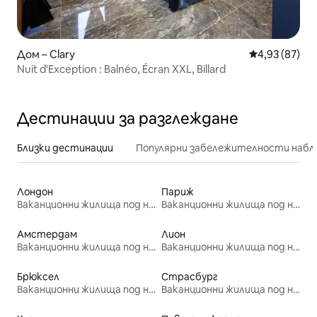
Дом – Clary
Средна оценк
4,93 (87)
Nuit d'Exception : Balnéo, Écran XXL, Billard
Дестинации за разглеждане
Близки дестинации
Популярни забележителности набл
Лондон
Париж
Ваканционни жилища под наем
Ваканционни жилища под наем
Амстердам
Лион
Ваканционни жилища под наем
Ваканционни жилища под наем
Брюксел
Страсбург
Ваканционни жилища под наем
Ваканционни жилища под наем