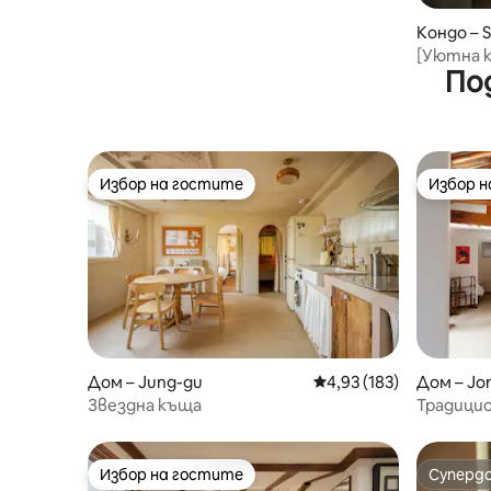
Кондо – 
[Уютна 
По
Избор на гостите
Избор 
Избор на гостите
Избор 
Дом – Jung-gu
Средна оценка: 4,93 о
4,93 (183)
Дом – Jo
Звездна къща
Традицио
центъра 
гарата
Избор на гостите
Суперд
Избор на гостите
Суперд