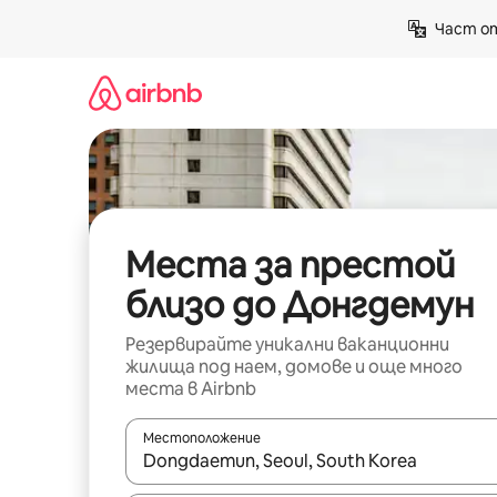
Пропускане
Част от
към
съдържанието
Места за престой
близо до Донгдемун
Резервирайте уникални ваканционни
жилища под наем, домове и още много
места в Airbnb
Местоположение
Когато резултатите се покажат, използвайт