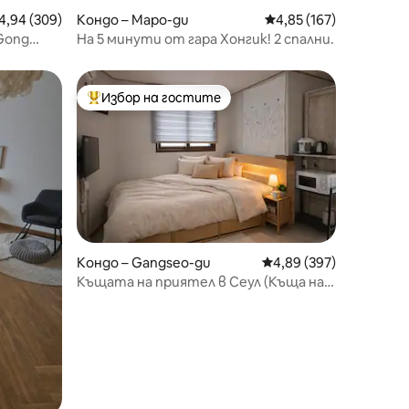
редна оценка: 4,94 от 5, 309 отзива
4,94 (309)
Кондо – Mapo-gu
Средна оценка: 4,85 
4,85 (167)
Gong
На 5 минути от гара Хонгик! 2 спални.
Избор на гостите
Най-популярен избор на гостите
Кондо – Gangseo-gu
Средна оценка: 4,89 
4,89 (397)
Къщата на приятел в Сеул (Къща на
приятел в Сеул.)