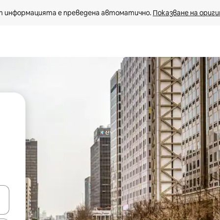
 информацията е преведена автоматично. 
Показване на ориги
е клавишите със стрелки нагоре и надолу или навигирайте с д