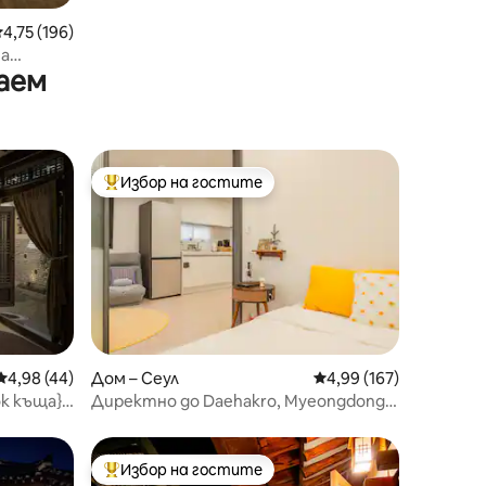
редна оценка: 4,75 от 5, 196 отзива
4,75 (196)
та
аем
в 서촌
Избор на гостите
Най-популярен избор на гостите
Средна оценка: 4,98 от 5, 44 отзива
4,98 (44)
Дом – Сеул
Средна оценка: 4,99 
4,99 (167)
к къща}
Директно до Daehakro, Myeongdong и
мьомьот/
Seoul Stn (Ln 4)
за
DP/
Избор на гостите
тите
Най-популярен избор на гостите
а