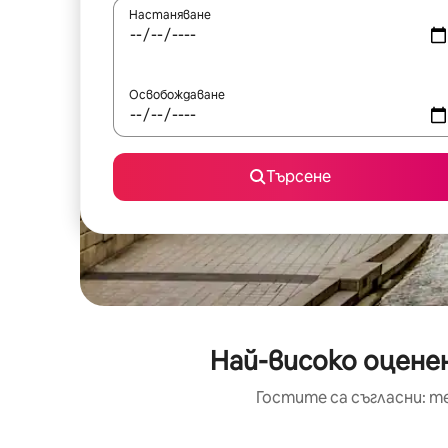
Настаняване
Освобождаване
Търсене
Най-високо оцене
Гостите са съгласни: т