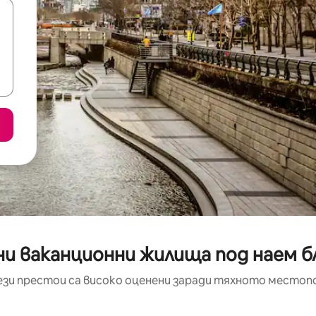
ни ваканционни жилища под наем б
ези престои са високо оценени заради тяхното местоп