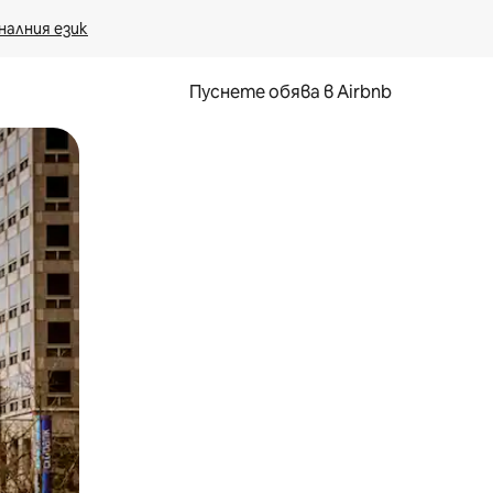
налния език
Пуснете обява в Airbnb
окосване или плъзгане.