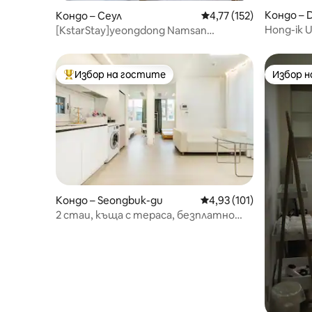
Кондо – 
Кондо – Сеул
Средна оценка: 4,77 о
4,77 (152)
po-gu
Hong-ik U
[KstarStay]yeongdong Namsan
station_
Namdaemun 5min-R.204
Избор на гостите
Избор 
Най-популярен избор на гостите
Избор 
Кондо – Seongbuk-gu
Средна оценка: 4,93 о
4,93 (101)
2 стаи, къща с тераса, безплатно
паркиране, 24-часово съхранение на
багаж, максимум 5 души, 2 минути
пеша до метрото, асансьор