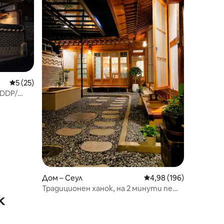
ум 5
Средна оценка: 5 от 5, 25 отзива
5 (25)
 DDP/
Дом – Сеул
Средна оценка: 4,98 
4,98 (196)
Традиционен ханок, на 2 минути пеша
к
от метрото,공항버스1분