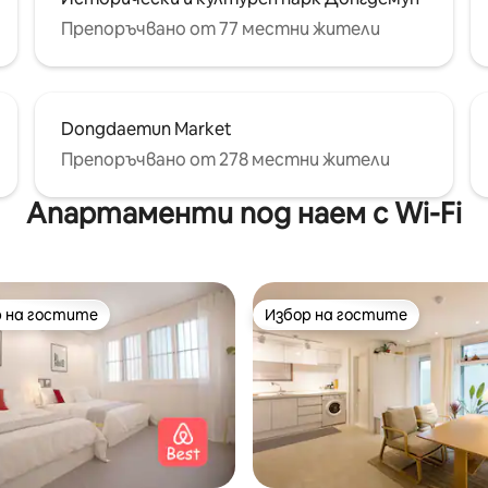
е на чаша горещ чай в тих
Препоръчвано от 77 местни жители
Dongdaemun Market
Препоръчвано от 278 местни жители
Апартаменти под наем с Wi-Fi
 на гостите
Избор на гостите
улярен избор на гостите
Избор на гостите