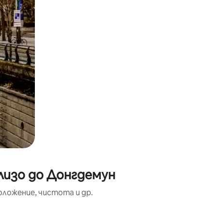
лизо до Донгдемун
оложение, чистота и др.