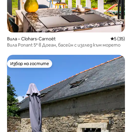
Вила – Clohars-Carnoët
Средна оц
5 (35)
Вила Ponant 5* в Доеан, басейн с изглед към морето
Избор на гостите
Избор на гостите