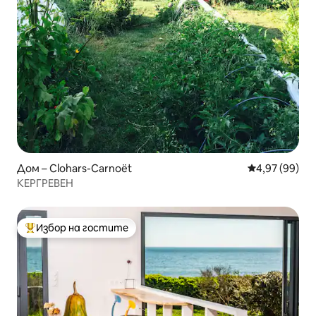
Дом – Clohars-Carnoët
Средна оценк
4,97 (99)
КЕРГРЕВЕН
Избор на гостите
Най-популярен избор на гостите