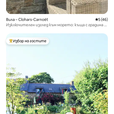
Вила – Clohars-Carnoët
Средна оц
5 (46)
Изключителен изглед към морето: къща с градина в
Доелан
Избор на гостите
Най-популярен избор на гостите