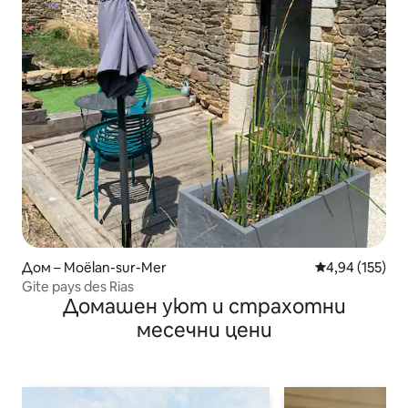
Дом – Moëlan-sur-Mer
Средна оценка
4,94 (155)
Gite pays des Rias
Домашен уют и страхотни
месечни цени