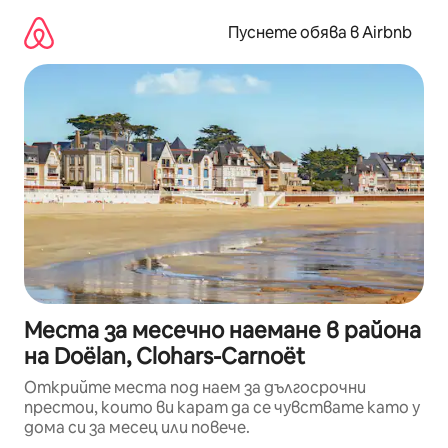
Пропускане
към
Пуснете обява в Airbnb
съдържанието
Места за месечно наемане в района
на Doëlan, Clohars-Carnoët
Открийте места под наем за дългосрочни
престои, които ви карат да се чувствате като у
дома си за месец или повече.