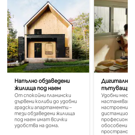
Напълно обзаведени
Дигитални н
жилища под наем
пътуващи п
От спокойни планински
Удобни места
дървени колиби до удобни
настаняване 
градски апартаменти –
настроени и
тези обзаведени жилища
дистанционн
под наем имат всички
професионалис
удобства на дома.
обособени р
пространств