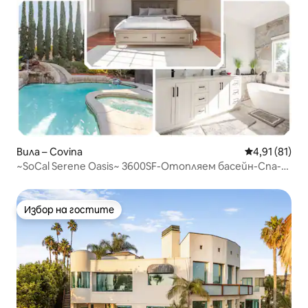
Вила – Covina
Средна оценк
4,91 (81)
~SoCal Serene Oasis~ 3600SF-Отопляем басейн-Спа-
Игри
Избор на гостите
Избор на гостите