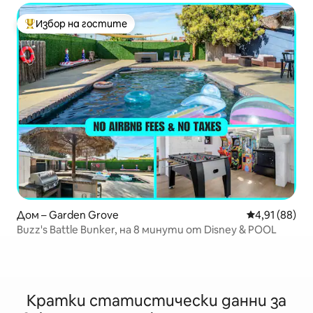
Избор на гостите
Най-популярен избор на гостите
Дом – Garden Grove
Средна оценк
4,91 (88)
Buzz's Battle Bunker, на 8 минути от Disney & POOL
Кратки статистически данни за