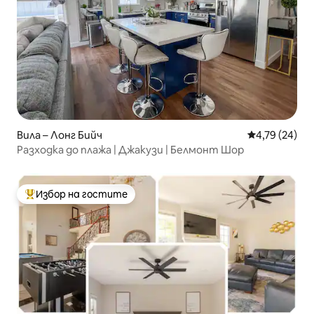
Вила – Лонг Бийч
Средна оценк
4,79 (24)
Разходка до плажа | Джакузи | Белмонт Шор
Избор на гостите
Най-популярен избор на гостите