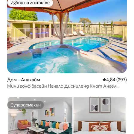
Избор на гостите
Избор на гостите
Дом – Анахайм
Средна оценка
4,84 (297)
Мини голф басейн Начало Дисниленд Кнот Ангел
Стадиум
Супердомакин
Супердомакин