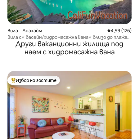
Вила – Анахайм
Средна оценка
4,99 (126)
Вила с⭐ басейн/хидромасажна вана⭐ близо до плажа
Други ваканционни жилища под
в⭐ Кали Дисниленд
наем с хидромасажна вана
Избор на гостите
Най-популярен избор на гостите