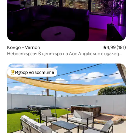
Кондо – Vernon
Средна оценка
4,99 (181)
Небостъргач в центъра на Лос Анджелис с изглед
към града
Избор на гостите
Най-популярен избор на гостите