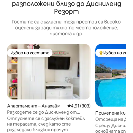
разположени близо до Дисниленд
Резорт
Гостите са съгласни: тези престои са високо
оценени заради тяхното местоположение,
чистота и др.
Избор на гостите
Избор на гос
Избор на гостите
Най-популярен 
Апартамент – Анахайм
Средна оценка: 4,91 от 5, 303
4,91 (303)
Разходете се до Дисниленд от
Прилепена къща 
апартамент, подходящ за
Отпуснете се с заслужен коктейл
м
Отсреща на Дис
семейства
на терасата, след като сте
Безплатно парк
Срещу Дисниленд
разгледали близкия прочут
основната спалн