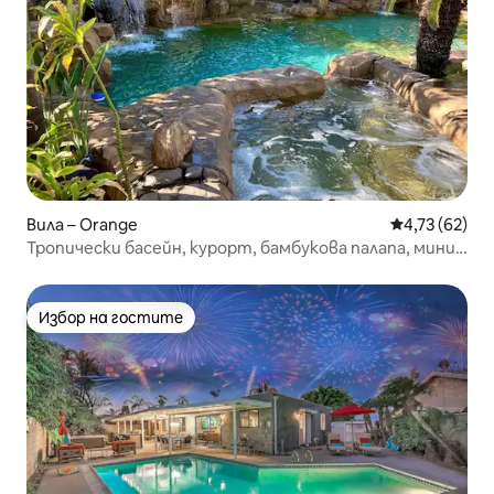
Вила – Orange
Средна оценк
4,73 (62)
Тропически басейн, курорт, бамбукова палапа, мини
голф на Дисни
Избор на гостите
Избор на гостите