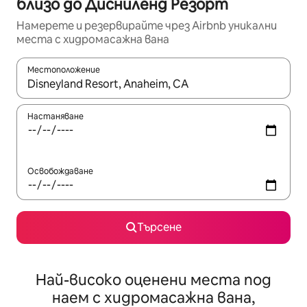
близо до Дисниленд Резорт
Намерете и резервирайте чрез Airbnb уникални
места с хидромасажна вана
Местоположение
Когато резултатите се покажат, използвайте клавишите 
Настаняване
Освобождаване
Търсене
Най-високо оценени места под
наем с хидромасажна вана,