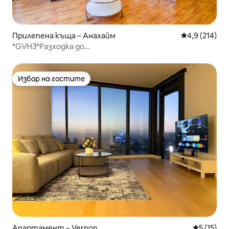
Прилепена къща – Анахайм
Средна оценк
4,9 (214)
*GVH3*Разходка до
Disney+Басейн+Wifi+Netflix+Паркинг
Избор на гостите
Избор на гостите
Апартамент – Vernon
Средна оц
5 (15)