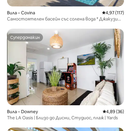
Вила – Covina
Средна оценка
4,97 (117)
Самостоятелен басейн със солена вода * Джакузи
*Дисни* Лос Анджелис
Супердомакин
Супердомакин
Вила – Downey
Средна оценк
4,89 (36)
The LA Oasis | Близо до Дисни, Студиос, плаж | Yards