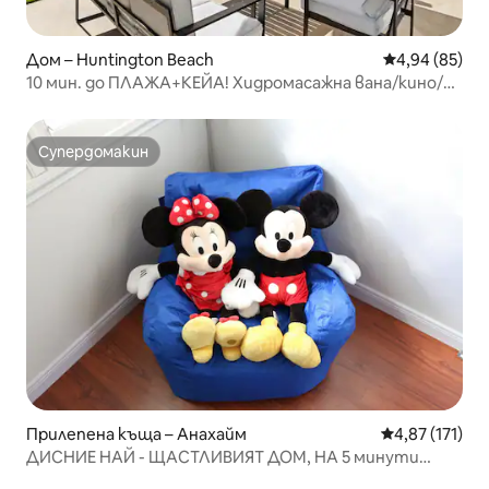
Дом – Huntington Beach
Средна оценк
4,94 (85)
10 мин. до ПЛАЖА+КЕЙА! Хидромасажна вана/кино/
огнище
Супердомакин
Супердомакин
Прилепена къща – Анахайм
Средна оценка
4,87 (171)
ДИСНИЕ НАЙ - ЩАСТЛИВИЯТ ДОМ, НА 5 минути
пеша