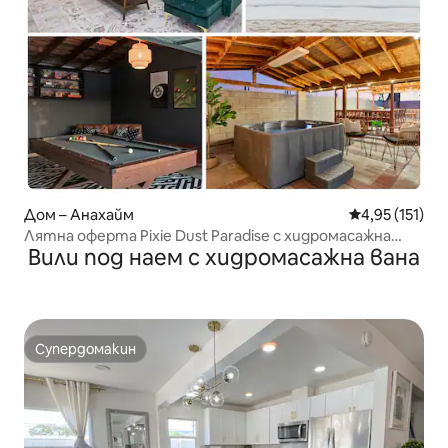
Дом – Анахайм
Средна оценка
4,95 (151)
Лятна оферта Pixie Dust Paradise с хидромасажна
Вили под наем с хидромасажна вана
вана и стая за игри
Супердомакин
Супердомакин