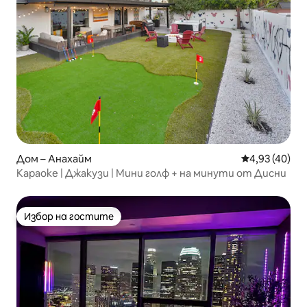
Дом – Анахайм
Средна оценк
4,93 (40)
Караоке | Джакузи | Мини голф + на минути от Дисни
Избор на гостите
Избор на гостите