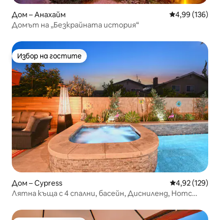
Дом – Анахайм
Средна оценка
4,99 (136)
Домът на „Безкрайната история“
Избор на гостите
Избор на гостите
Дом – Cypress
Средна оценка
4,92 (129)
Лятна къща с 4 спални, басейн, Дисниленд, Нотс
Плаж