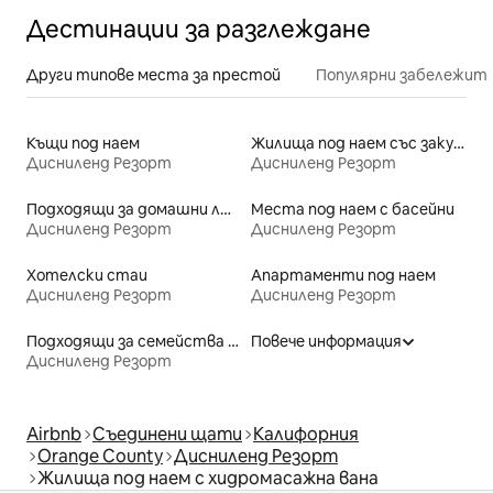
Дестинации за разглеждане
Други типове места за престой
Популярни забележит
Къщи под наем
Жилища под наем със закуска
Дисниленд Резорт
Дисниленд Резорт
Подходящи за домашни любимци места под наем
Места под наем с басейни
Дисниленд Резорт
Дисниленд Резорт
Хотелски стаи
Апартаменти под наем
Дисниленд Резорт
Дисниленд Резорт
Подходящи за семейства места под наем
Повече информация
Дисниленд Резорт
Airbnb
Съединени щати
Калифорния
Orange County
Дисниленд Резорт
Жилища под наем с хидромасажна вана