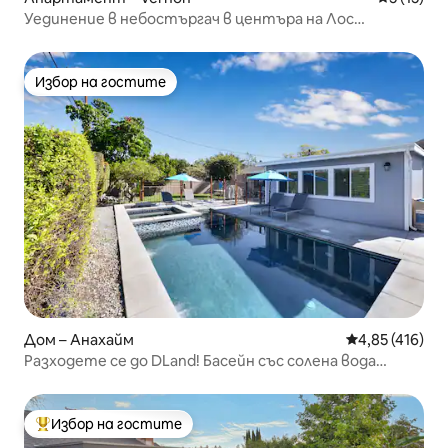
Уединение в небостъргач в центъра на Лос
Анджелис с частен балкон
Избор на гостите
Избор на гостите
Дом – Анахайм
Средна оценка
4,85 (416)
Разходете се до DLand! Басейн със солена вода
(опция за отопление)/Спа дом
Избор на гостите
Най-популярен избор на гостите