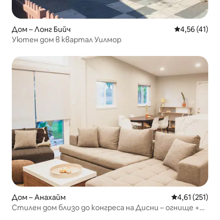
Дом – Лонг Бийч
Средна оценк
4,56 (41)
Уютен дом в квартал Уилмор
Дом – Анахайм
Средна оценка
4,61 (251)
Стилен дом близо до конгреса на Дисни – огнище +
барбекю!