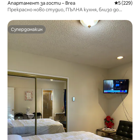
Апартамент за гости – Brea
Средна оце
5 (229)
Прекрасно ново студио, ПЪЛНА кухня, близо до
Дисни.
Супердомакин
Супердомакин