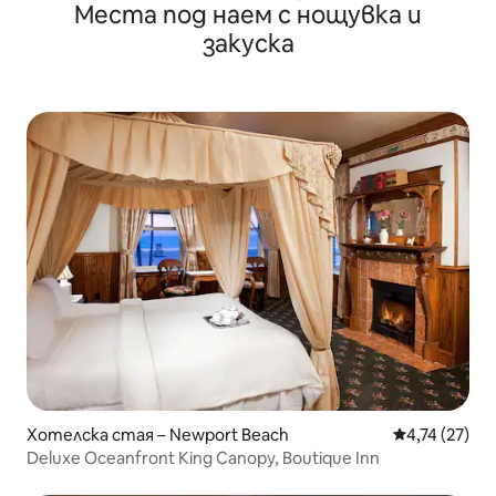
Места под наем с нощувка и
център/плажа
закуска
Хотелска стая – Newport Beach
Средна оценк
4,74 (27)
Deluxe Oceanfront King Canopy, Boutique Inn