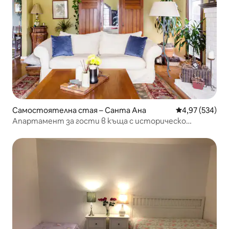
Самостоятелна стая – Санта Ана
Средна оценка
4,97 (534)
Апартамент за гости в къща с историческо
значение Turnbeck Cottage