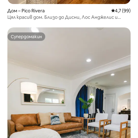
Дом – Pico Rivera
Средна оцен
4,7 (99)
Цял красив дом. Близо до Дисни, Лос Анджелис и
други
Супердомакин
Супердомакин