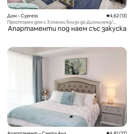
Дом – Cypress
Средна оценк
4,62 (13)
Просторен дом с 3 спални близо до Дисниленд/
Апартаменти под наем със закуска
Централен Ориндж Каунти
Апартамент – Санта Ана
Средна оценк
4,81 (27)