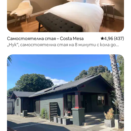
Самостоятелна стая – Costa Mesa
Средна оценка
4,96 (437)
„Нук“, самостоятелна стая на 8 минути с кола до
плажа