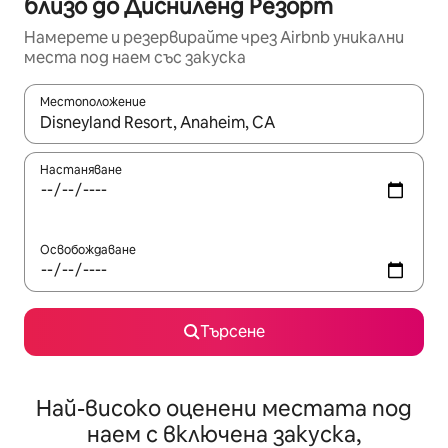
близо до Дисниленд Резорт
Намерете и резервирайте чрез Airbnb уникални
места под наем със закуска
Местоположение
Когато резултатите се покажат, използвайте клавишите 
Настаняване
Освобождаване
Търсене
Най-високо оценени местата под
наем с включена закуска,