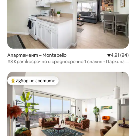
Апартамент – Montebello
Средна оценк
4,91 (94)
#3 Краткосрочно и средносрочно 1 спалня • Паркинг •
W/D
Избор на гостите
Най-популярен избор на гостите