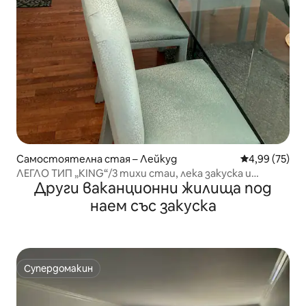
Самостоятелна стая – Лейкуд
Средна оценк
4,99 (75)
ЛЕГЛО ТИП „KING“/3 тихи стаи, лека закуска и
Други ваканционни жилища под
УСАМОТЕНО МЯСТО
наем със закуска
Супердомакин
Супердомакин