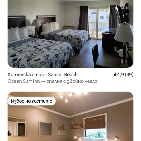
Хотелска стая – Sunset Beach
Средна оцен
4,9 (39)
Ocean Surf Inn — спалня с двойно легло
Избор на гостите
Избор на гостите