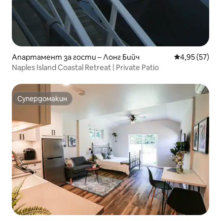
Апартамент за гости – Лонг Бийч
Средна оценк
4,95 (57)
Naples Island Coastal Retreat | Private Patio
Супердомакин
Супердомакин