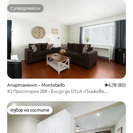
Супердомакин
Супердомакин
Апартамент – Montebello
Средна оценк
4,78 (80)
#2 Просторна 2BR • Близо до DTLA •Плажове
•Безплатно паркиране
Избор на гостите
Избор на гостите