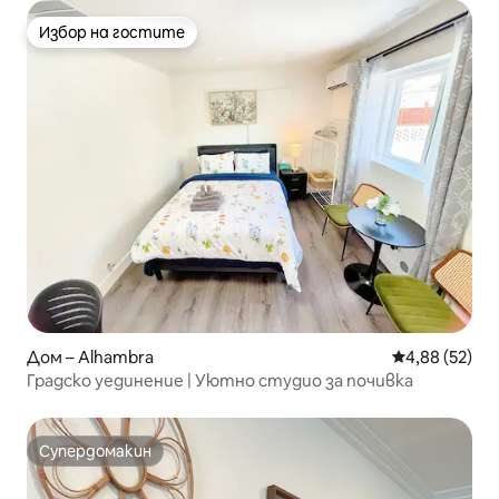
минути), летище Orange County
(SNA) (20 минути) и летище Лонг
Избор на гостите
Избор на гостите
Бийч (10 минути).
Дом – Alhambra
Средна оценк
4,88 (52)
Градско уединение | Уютно студио за почивка
Супердомакин
Супердомакин