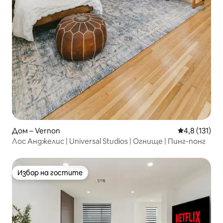
Дом – Vernon
Средна оценк
4,8 (131)
Лос Анджелис | Universal Studios | Огнище | Пинг-понг
Избор на гостите
Избор на гостите