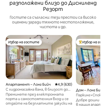
разположени близо до Дисниленд
Резорт
Гостите са съгласни: тези престои са високо
оценени заради тяхното местоположение,
чистота и др.
Избор на гостите
Избор на гос
Избор на гостите
Най-популярен 
Апартамент – Лонг Бийч
Средна оценка: 4,9 от 5, 630
4,9 (630)
С хидромасажна вана, в близост до
Дом – Лонг Бийч
океана
Преминете през електронната
Паркинг+Споко
порта и самостоятелния вход и се
до морето-CBF
Добре дошли на
отдайте на безплатните закуски на
в нашия апартам