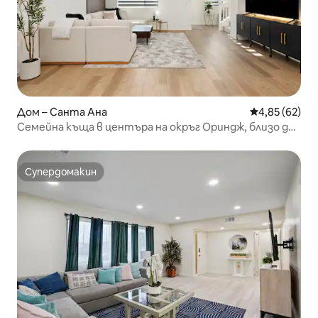
Дом – Санта Ана
Средна оценк
4,85 (62)
Семейна къща в центъра на окръг Ориндж, близо до
Дисни и плажовете
Супердомакин
Супердомакин