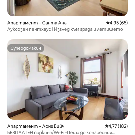
Апартамент – Санта Ана
Средна оценк
4,95 (65)
Луксозен пентхаус | Изглед към града и летището
Супердомакин
Супердомакин
Апартамент – Лонг Бийч
Средна оценка
4,77 (182)
БЕЗПЛАТЕН паркинг/Wi-Fi~Пеша до конгресния