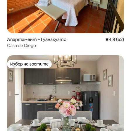
Апартамент – Гуанахуато
Средна оцен
4,9 (62)
Casa de Diego
Избор на гостите
Избор на гостите