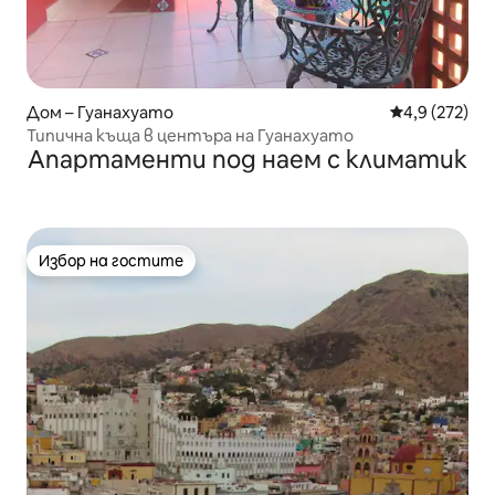
Дом – Гуанахуато
Средна оценк
4,9 (272)
Типична къща в центъра на Гуанахуато
Апартаменти под наем с климатик
Избор на гостите
Избор на гостите