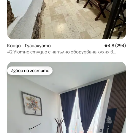
Кондо – Гуанахуато
Средна оценк
4,8 (294)
#2 Уютно студио с напълно оборудвана кухня в
историческия център
Избор на гостите
Избор на гостите