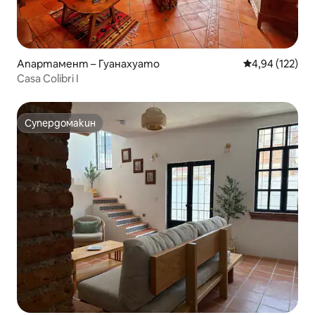
Апартамент – Гуанахуато
Средна оценка
4,94 (122)
Casa Colibri I
Супердомакин
Супердомакин