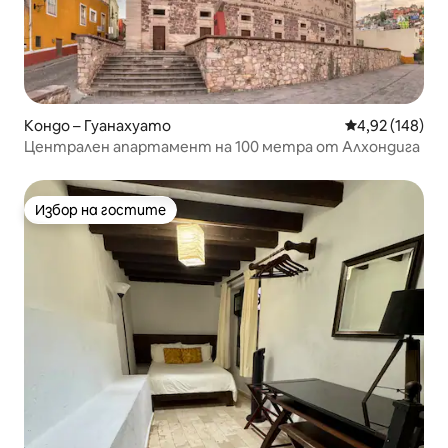
Кондо – Гуанахуато
Средна оценка
4,92 (148)
Централен апартамент на 100 метра от Алхондига
Избор на гостите
Избор на гостите