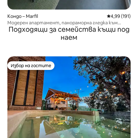
Кондо – Marfil
Средна оценка
4,99 (191)
Модерен апартамент, панораморна гледка към
Подходящи за семейства къщи под
града
наем
Избор на гостите
Избор на гостите