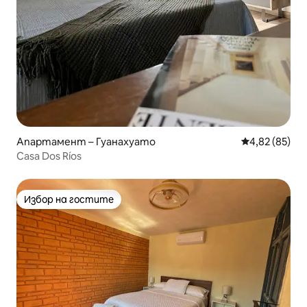
Апартамент – Гуанахуато
Средна оценк
4,82 (85)
Casa Dos Ríos
Избор на гостите
Избор на гостите