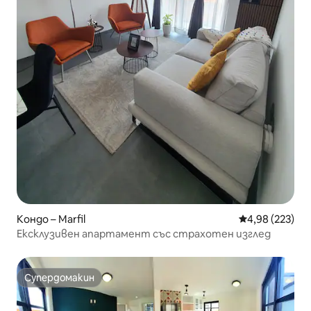
Кондо – Marfil
Средна оценка
4,98 (223)
Ексклузивен апартамент със страхотен изглед
Супердомакин
Супердомакин