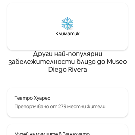
Климатик
Други най-популярни
забележителности близо до Museo
Diego Rivera
Театро Хуарес
Препоръчвано от 279 местни жители
Музей на мумиите в Гуанахуато