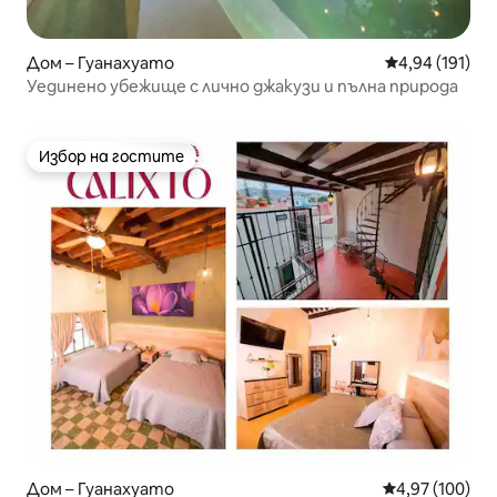
Дом – Гуанахуато
Средна оценка
4,94 (191)
Уединено убежище с лично джакузи и пълна природа
Избор на гостите
Избор на гостите
Дом – Гуанахуато
Средна оценка
4,97 (100)