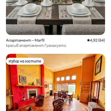
Апартамент – Marfil
Средна оценк
4,92 (64)
красив апартамент Гуанахуато
Избор на гостите
Избор на гостите