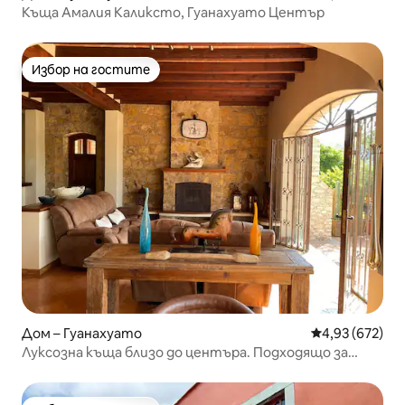
Къща Амалия Каликсто, Гуанахуато Център
Избор на гостите
Избор на гостите
Дом – Гуанахуато
Средна оценка
4,93 (672)
Луксозна къща близо до центъра. Подходящо за
домашни любимци