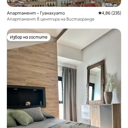
Апартамент – Гуанахуато
Средна оценка
4,86 (235)
Апартамент в центъра на Вистагранде
Избор на гостите
Избор на гостите