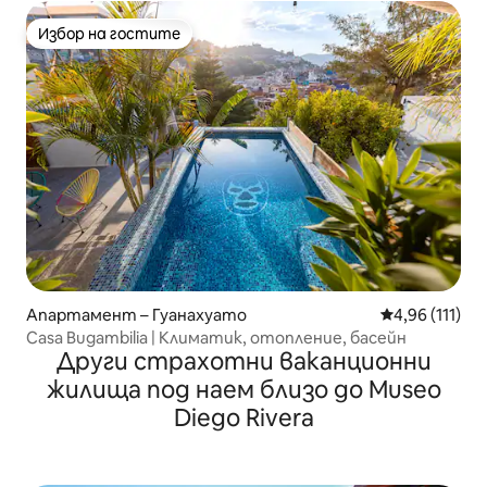
Избор на гостите
Избор на гостите
Апартамент – Гуанахуато
Средна оценка
4,96 (111)
Casa Bugambilia | Климатик, отопление, басейн
Други страхотни ваканционни
жилища под наем близо до Museo
Diego Rivera