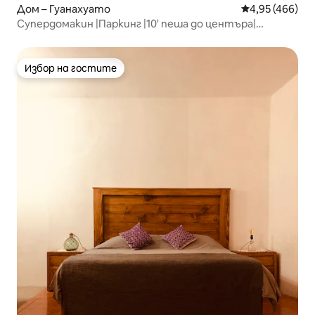
Дом – Гуанахуато
Средна оценка
4,95 (466)
Супердомакин |Паркинг |10' пеша до центъра|
Смартключалка
Избор на гостите
Избор на гостите