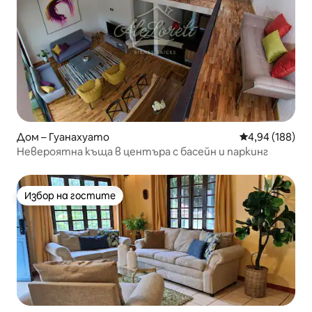
Дом – Гуанахуато
Средна оценка
4,94 (188)
Невероятна къща в центъра с басейн и паркинг
Избор на гостите
Избор на гостите