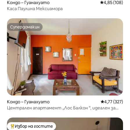
Кондо – Гуанахуато
Средна оценка
4,85 (108)
Каса Паулина Мексиамора
Супердомакин
Супердомакин
Кондо – Гуанахуато
Средна оценка
4,77 (327)
Централен апартамент „Лос Балкон “, идеален за
почивка
Избор на гостите
Най-популярен избор на гостите