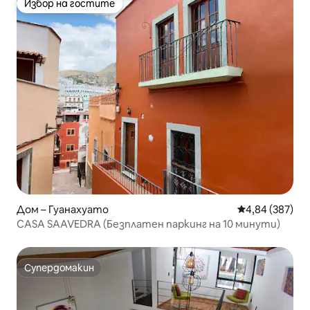
Избор на гостите
Избор на гостите
Дом – Гуанахуато
Средна оценка
4,84 (387)
CASA SAAVEDRA (Безплатен паркинг на 10 минути)
Супердомакин
Супердомакин