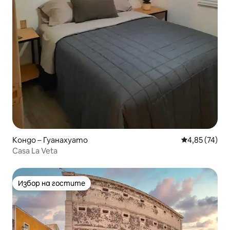
Кондо – Гуанахуато
Средна оценк
4,85 (74)
Casa La Veta
Избор на гостите
Избор на гостите