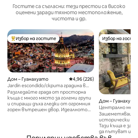
Гостите са съгласни: тези престои са високо
оценени заради тяхното местоположение,
чистота и др.
Избор на гостите
Избор на гости
Най-популярен избор на гостите
Избор на гости
Дом – Гуанахуато
Средна оценка: 4,96 от 5, 226
4,96 (226)
Jardín escondido/скрита градина в
сърцето на Гранада
Разгледайте града от просторна
къща с много място за големи групи
Дом – Гуанахуат
и спиращи дъха гледки от огромния
Централно мест
горен вътрешен двор. Идеалното
луксозния пътни
Зашеметяващ, н
място да се насладите на
исторически дом
очарованието на Гуанахуато: само
Тази къща е за 
на 5 минути пеша от историческия
да пътуват и да
център, но закътано в квартал,
престоя си в лу