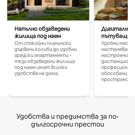
Напълно обзаведени
Дигитални н
жилища под наем
пътуващи п
От спокойни планински
Удобни места
дървени колиби до удобни
настаняване 
градски апартаменти –
настроени и
тези обзаведени жилища
дистанционн
под наем имат всички
професионалис
удобства на дома.
обособени р
пространств
Удобства и предимства за по-
дългосрочни престои