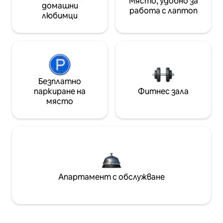
Място, удобно за
домашни
работа с лаптоп
любимци
Безплатно
паркиране на
Фитнес зала
място
Апартамент с обслужване