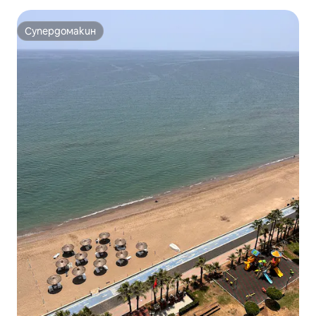
Супердомакин
Супердомакин