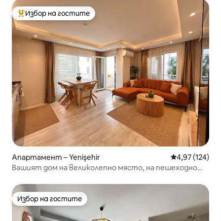
Избор на гостите
Най-популярен избор на гостите
Апартамент – Yenişehir
Средна оценка
4,97 (124)
Вашият дом на великолепно място, на пешеходно
разстояние от плажа
Избор на гостите
Избор на гостите