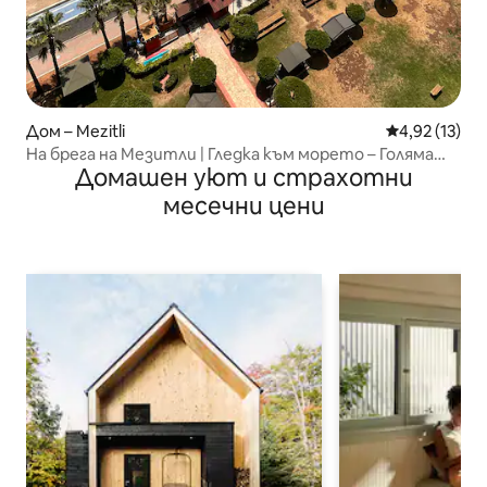
Дом – Mezitli
Средна оценк
4,92 (13)
На брега на Мезитли | Гледка към морето – Голяма
Домашен уют и страхотни
квартира
месечни цени