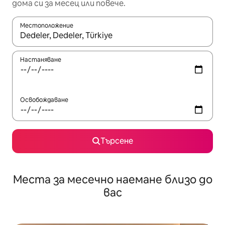
дома си за месец или повече.
Местоположение
Когато резултатите се покажат, използвайте клавишите 
Настаняване
Освобождаване
Търсене
Места за месечно наемане близо до
вас