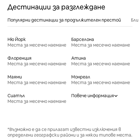
Дестинации за разглеждане
Популярни дестинации за продължителен престой
Бли
Ню Йорк
Барселона
Места за месечно наемане
Места за месечно наемане
Флоренция
Атина
Места за месечно наемане
Места за месечно наемане
Маями
Монреал
Места за месечно наемане
Места за месечно наемане
Сиатъл
Повече информация
Места за месечно наемане
*Възможно е да се прилагат известни изключения в
определени географски райони и за някои типове места.