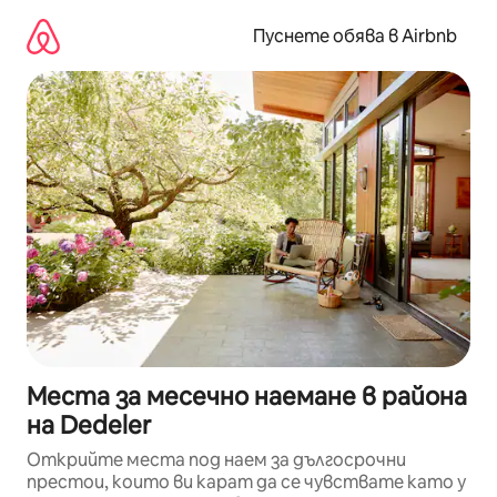
Пропускане
към
Пуснете обява в Airbnb
съдържанието
Места за месечно наемане в района
на Dedeler
Открийте места под наем за дългосрочни
престои, които ви карат да се чувствате като у