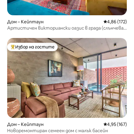
Дом – Кейптаун
Средна оценка
4,86 (172)
Артистичен викториански оазис в града (слънчева
енергия)
Избор на гостите
Най-популярен избор на гостите
Дом – Кейптаун
Средна оценка
4,95 (167)
Новоремонтиран семеен дом с малък басейн