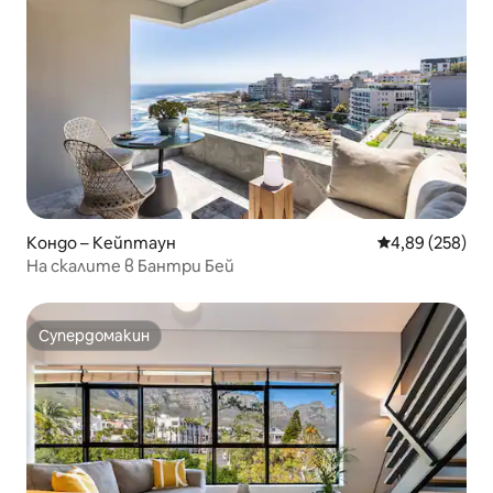
Кондо – Кейптаун
Средна оценка
4,89 (258)
На скалите в Бантри Бей
Супердомакин
Супердомакин