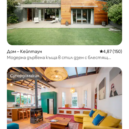
Дом – Кейптаун
Средна оценка
4,87 (150)
Модерна дървена къща в стил дзен с блестящ
басейн
Супердомакин
Супердомакин