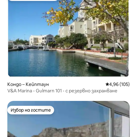
Кондо – Кейптаун
Средна оценка
4,96 (105)
V&A Marina - Gulmarn 101 - с резервно захранване
Избор на гостите
Избор на гостите