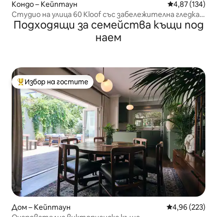
Кондо – Кейптаун
Средна оценка
4,87 (134)
Студио на улица 60 Kloof със забележителна гледка
Подходящи за семейства къщи под
към планината
наем
Избор на гостите
Най-популярен избор на гостите
Дом – Кейптаун
Средна оценка
4,96 (223)