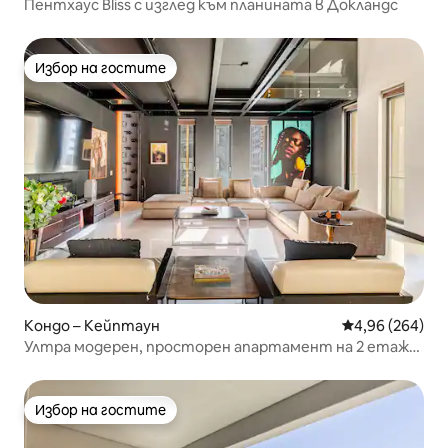
Пентхаус Bliss с изглед към планината в Докландс
помогна с всичко, от което
гостите ми може да се нуждаят.
Моят AirBnB е хоби, което наистина
ми харесва.
Избор на гостите
Избор на гостите
Кондо – Кейптаун
Средна оценка
4,96 (264)
Ултра модерен, просторен апартамент на 2 етажа
в центъра на града
Избор на гостите
Избор на гостите