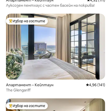
Апартамент – Кейптаун
Средна оценк
4,92 (111)
Луксозен пентхаус с частен басейн на покрива!
Избор на гостите
Най-популярен избор на гостите
Апартамент – Кейптаун
Средна оценка
4,96 (141)
The Glengariff
Избор на гостите
Най-популярен избор на гостите