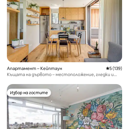
Апартамент – Кейптаун
Средна оце
5 (139)
Къщата на дървото – местоположение, гледки и
лукс
Избор на гостите
Избор на гостите