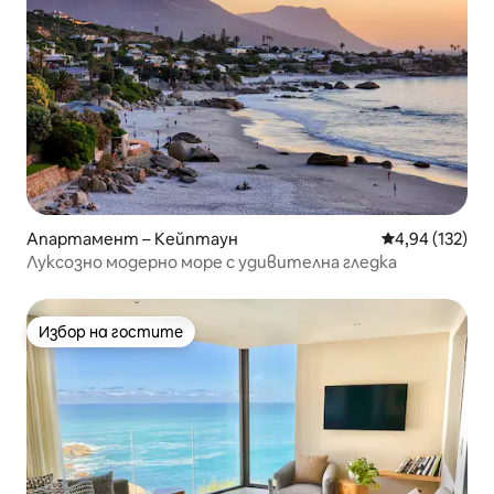
Апартамент – Кейптаун
Средна оценка
4,94 (132)
Луксозно модерно море с удивителна гледка
Избор на гостите
Избор на гостите