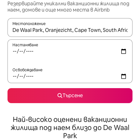
Резервирайте уникални ваканционни жилища под
наем, домове и още много места в Airbnb
Местоположение
Когато резултатите се покажат, използвайте клавишите 
Настаняване
Освобождаване
Търсене
Най-високо оценени ваканционни
жилища под наем близо до De Waal
Park