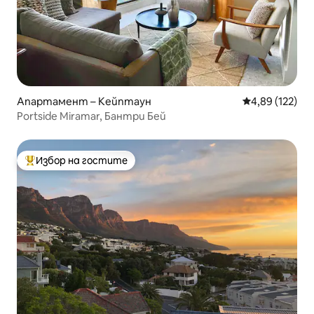
Апартамент – Кейптаун
Средна оценка
4,89 (122)
Portside Miramar, Бантри Бей
Избор на гостите
Най-популярен избор на гостите