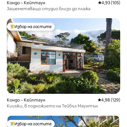
Кондо – Кейптаун
Средна оценка
4,93 (105)
Зашеметяващо студио близо до плажа
Избор на гостите
Най-популярен избор на гостите
Кондо – Кейптаун
Средна оценка
4,98 (129)
Kuusiku, в подножието на Тейбъл Маунтън
Избор на гостите
Най-популярен избор на гостите