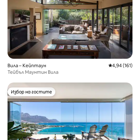
Вила – Кейптаун
Средна оценка
4,94 (161)
Тейбъл Маунтин Вила
Избор на гостите
Избор на гостите