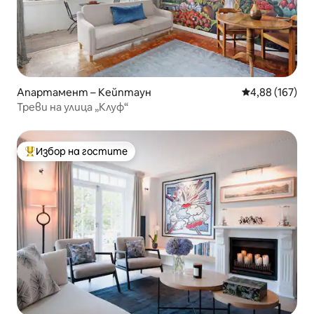
Апартамент – Кейптаун
Средна оценка
4,88 (167)
Треви на улица „Клуф“
Избор на гостите
Най-популярен избор на гостите