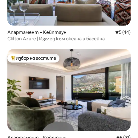
Апартамент – Кейптаун
Средна оц
5 (44)
Clifton Azure | Изглед към океана и басейна
Избор на гостите
Най-популярен избор на гостите
Апартамент – Кейптаун
Средна оц
5 (31)