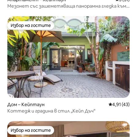
Мезонет със зашеметяваща панорамна гледка към
Кейптаун
Избор на гостите
Избор на гостите
Дом – Кейптаун
Средна оценк
4,91 (43)
Коттедж и градина в стил „Кейп Дъч“
Избор на гостите
Избор на гостите