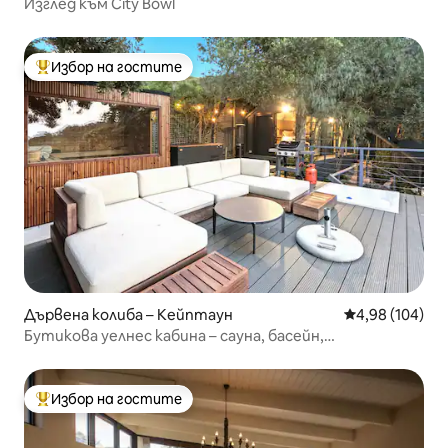
Изглед към City Bowl
Избор на гостите
Най-популярен избор на гостите
Дървена колиба – Кейптаун
Средна оценка
4,98 (104)
Бутикова уелнес кабина – сауна, басейн,
хидромасажна вана.
Избор на гостите
Най-популярен избор на гостите