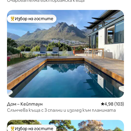
Очарователна викторианска къща
Избор на гостите
Най-популярен избор на гостите
Дом – Кейптаун
Средна оценка
4,98 (103)
Слънчева къща с 3 спални и изглед към планината
Избор на гостите