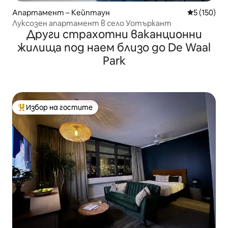
Апартамент – Кейптаун
Средна оце
5 (150)
Луксозен апартамент в село Уотъркант
Други страхотни ваканционни
жилища под наем близо до De Waal
Park
Избор на гостите
Най-популярен избор на гостите