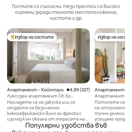
Гостите са съгласни: тези престои са високо
оценени заради тяхното местоположение,
чистота и др.
Избор на гостите
Избор на гости
Най-популярен избор на гостите
Избор на гости
Апартамент – Кейптаун
Средна оценка: 4,99 от 5, 327
4,99 (327)
Апартамент – 
Луксозен апартамент Oh So
Апартамент с гр
Heavenly
Планината на м
Насладете се на закуска или се
Потопете се в 
отдайте на безплатно
се отпуснете в 
южноафриканско вино ал фреска с
тучна зеленина.
изглед към океана от терасата на
усещане продъл
Популярни удобства във
този луксозен апартамент за
висящи растения
гости. Елегантната, бяла кухня,
изкуство и обик