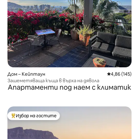
Дом – Кейптаун
Средна оценка
4,86 (145)
Зашеметяваща къща в върха на дявола
Апартаменти под наем с климатик
Избор на гостите
Най-популярен избор на гостите