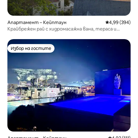
Апартамент – Кейптаун
Средна оценка
4,99 (394)
Крайбрежен рай с хидромасажна вана, тераса и
гледки
Избор на гостите
Избор на гостите