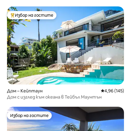
Избор на гостите
Най-популярен избор на гостите
Дом – Кейптаун
Средна оценка
4,96 (145)
Дом с изглед към океана в Тейбъл Маунтън
Избор на гостите
Избор на гостите