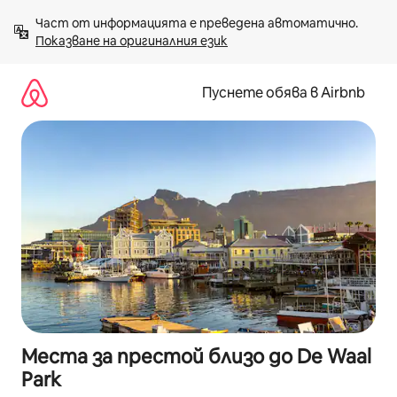
Пропускане
Част от информацията е преведена автоматично. 
към
Показване на оригиналния език
съдържанието
Пуснете обява в Airbnb
Места за престой близо до De Waal
Park