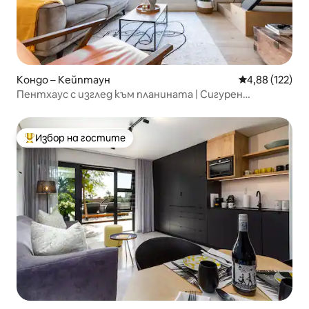
Кондо – Кейптаун
Средна оценка
4,88 (122)
Пентхаус с изглед към планината | Сигурен
двустаен апартамент, изгледи и басейн
Избор на гостите
Най-популярен избор на гостите