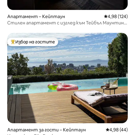
Апартамент – Кейптаун
Средна оценка
4,98 (124)
Стилен апартамент с изглед към Тейбъл Маунтин в
градската котловина
Избор на гостите
Най-популярен избор на гостите
Апартамент за гости – Кейптаун
Средна оценк
4,98 (44)