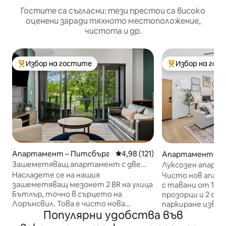
Гостите са съгласни: тези престои са високо
оценени заради тяхното местоположение,
чистота и др.
Избор на гостите
Избор на гос
Най-популярен избор на гостите
Най-популярен 
Апартамент – Питсбърг
Средна оценка: 4,98 от 5, 12
4,98 (121)
Апартамент – 
Зашеметяващ апартамент с две
Луксозен апарт
двойни спални с тераса на покрива
голямо двойно л
Насладете се на нашия
Чисто нов апар
зашеметяващ мезонет 2 BR на улица
с тавани от 17 
Бътлър, точно в сърцето на
прозорци и 2 сп
Лорънсвил. Това е чисто нова
паркиране извън улица
Популярни удобства във
строителна сграда през 2025 г. Само
апартамент с КР
на няколко крачки от няколко
пресечка от Уес