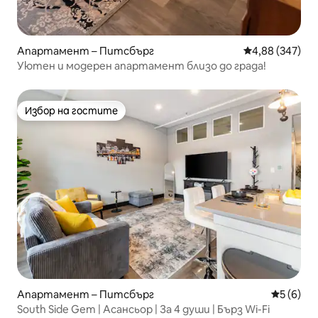
Апартамент – Питсбърг
Средна оценка
4,88 (347)
Уютен и модерен апартамент близо до града!
Избор на гостите
Избор на гостите
Апартамент – Питсбърг
Средна о
5 (6)
South Side Gem | Асансьор | За 4 души | Бърз Wi-Fi