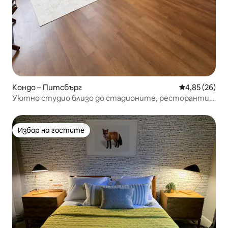
Кондо – Питсбърг
Средна оценк
4,85 (26)
Уютно студио близо до стадионите, ресторанти и
центъра
Избор на гостите
Избор на гостите