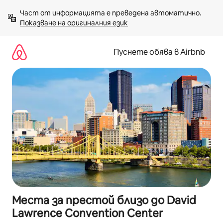
Пропускане
Част от информацията е преведена автоматично. 
към
Показване на оригиналния език
съдържанието
Пуснете обява в Airbnb
Места за престой близо до David
Lawrence Convention Center