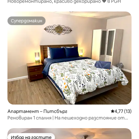
Новоремонтирано, красиво декорирано ❤️ в PGH
Супердомакин
Супердомакин
Апартамент – Питсбърг
Средна оценк
4,77 (13)
Реновиран 1 спалня | На пешеходно разстояние от
PPG Arena
Избор на гостите