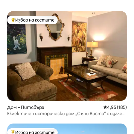
Избор на гостите
Най-популярен избор на гостите
Дом – Питсбърг
Средна оценка
4,95 (185)
Еклектичен исторически дом „Съни Виста“ с изглед
към града
Избор на гостите