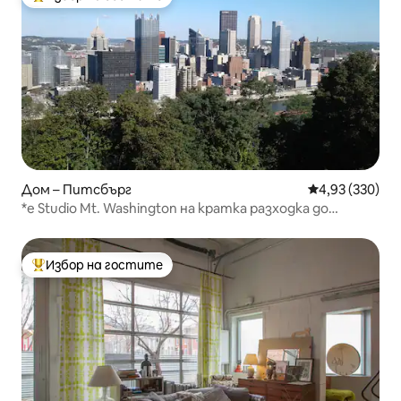
Най-популярен избор на гостите
Дом – Питсбърг
Средна оценка
4,93 (330)
*e Studio Mt. Washington на кратка разходка до
Grandview!*
Избор на гостите
Най-популярен избор на гостите