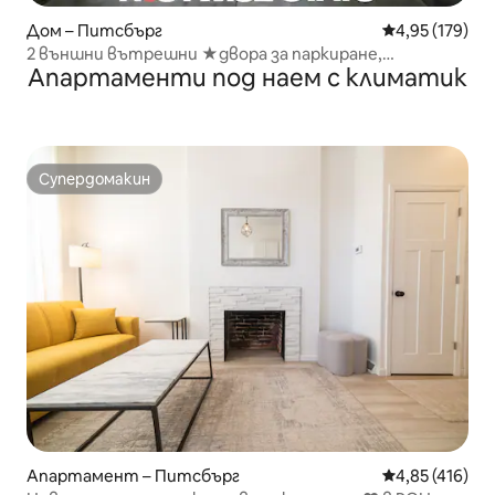
Дом – Питсбърг
Средна оценка
4,95 (179)
2 външни вътрешни ★двора за паркиране,
Апартаменти под наем с климатик
подходящи за ★деца, ★красиви
Супердомакин
Супердомакин
Апартамент – Питсбърг
Средна оценка
4,85 (416)