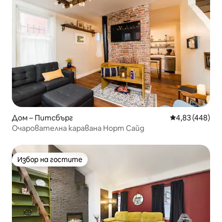
Дом – Питсбърг
Средна оценка
4,83 (448)
Очарователна каравана Норт Сайд
Избор на гостите
Избор на гостите