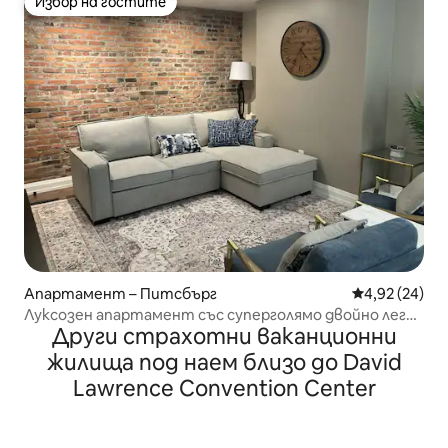
Избор на гостите
Избор на гостите
Апартамент – Питсбърг
Средна оценк
4,92 (24)
Луксозен апартамент със суперголямо двойно легло
Други страхотни ваканционни
Безплатен паркинг Пеша до Саут Сайд
жилища под наем близо до David
Lawrence Convention Center