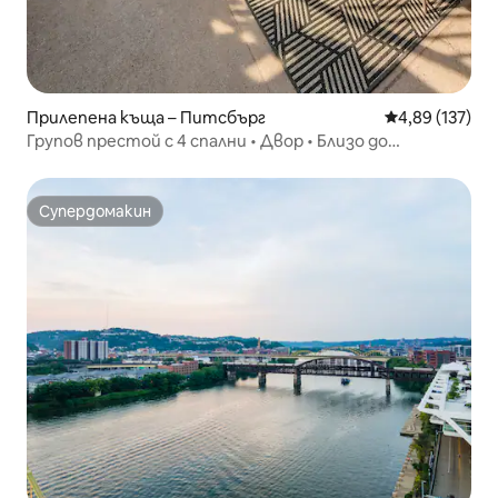
Прилепена къща – Питсбърг
Средна оценка
4,89 (137)
Групов престой с 4 спални • Двор • Близо до
стадиони и центъра
Супердомакин
Супердомакин