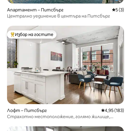
Апартамент – Питсбърг
Средна о
5 (3)
Централно уединение в центъра на Питсбърг
Избор на гостите
Най-популярен избор на гостите
Лофт – Питсбърг
Средна оценка
4,95 (183)
Страхотно местоположение, голямо жилище,
тераса и паркинг