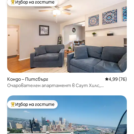
Избор на гостите
Най-популярен избор на гостите
Кондо – Питсбърг
Средна оценк
4,99 (76)
Очарователен апартамент в Саут Хилс,
разположен близо до паркове
Избор на гостите
Най-популярен избор на гостите