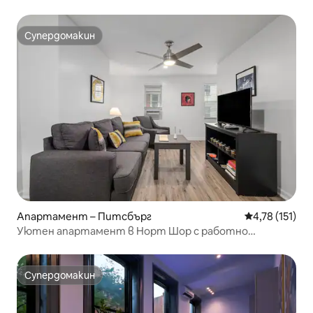
Супердомакин
Супердомакин
Апартамент – Питсбърг
Средна оценка
4,78 (151)
Уютен апартамент в Норт Шор с работно
пространство + паркинг
Супердомакин
Супердомакин