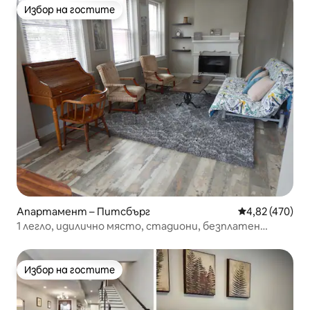
Избор на гостите
Избор на гостите
Апартамент – Питсбърг
Средна оценка
4,82 (470)
1 легло, идилично място, стадиони, безплатен
паркинг, подходящо за домашни любимци
Избор на гостите
Избор на гостите