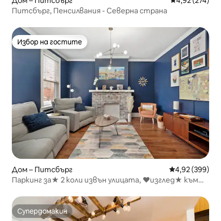
Дом – Питсбърг
Средна оценка
4,92 (274)
Питсбърг, Пенсилвания - Северна страна
Избор на гостите
Избор на гостите
Дом – Питсбърг
Средна оценка
4,92 (399)
Паркинг за★ 2 коли извън улицата, ♥изглед★ към
кът за хранене на открито♥
Супердомакин
Супердомакин