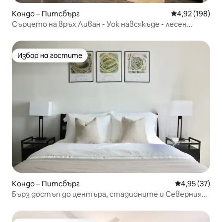
Кондо – Питсбърг
Средна оценка
4,92 (198)
Сърцето на връх Ливан - Уок навсякъде - лесен
център 2
Избор на гостите
Избор на гостите
Кондо – Питсбърг
Средна оценк
4,95 (37)
Бърз достъп до центъра, стадионите и Северния
бряг