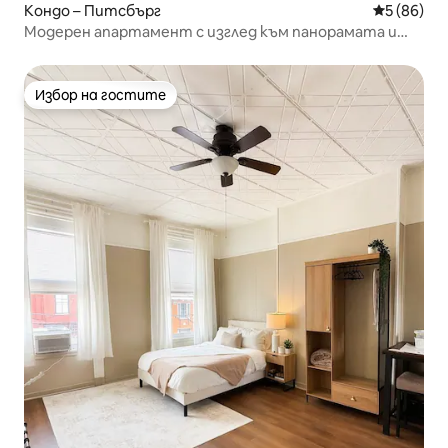
Кондо – Питсбърг
Средна оц
5 (86)
Модерен апартамент с изглед към панорамата и
паркинг
Избор на гостите
Избор на гостите