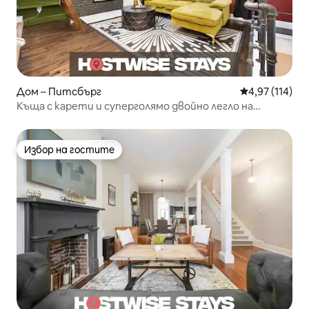
Дом – Питсбърг
Средна оценка
4,97 (114)
Къща с карети и суперголямо двойно легло на
мексикански военни улици
Избор на гостите
Избор на гостите