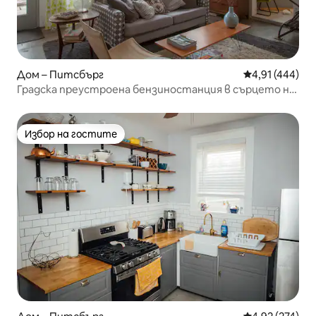
Дом – Питсбърг
Средна оценка
4,91 (444)
Градска преустроена бензиностанция в сърцето на
Саут Сайд
Избор на гостите
Избор на гостите