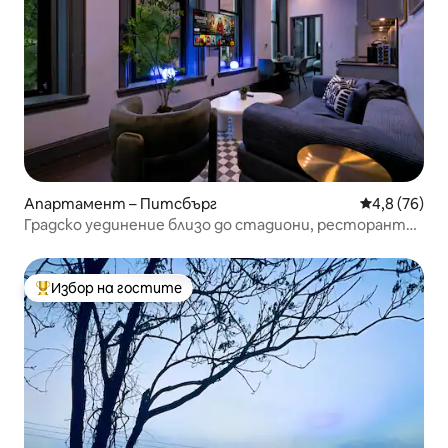
Апартамент – Питсбърг
Средна оцен
4,8 (76)
Градско уединение близо до стадиони, ресторанти
и културни събития
Избор на гостите
Най-популярен избор на гостите