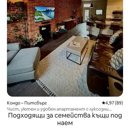
Кондо – Питсбърг
Средна оценк
4,97 (89)
Чист, уютен и удобен апартамент с луксозни
Подходящи за семейства къщи под
подобрения
наем