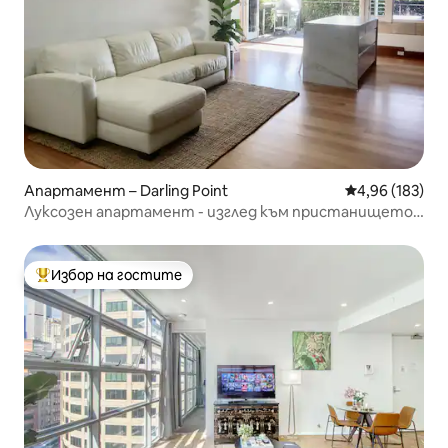
Апартамент – Darling Point
Средна оценка
4,96 (183)
Луксозен апартамент - изглед към пристанището
и градския пейзаж
Избор на гостите
Най-популярен избор на гостите