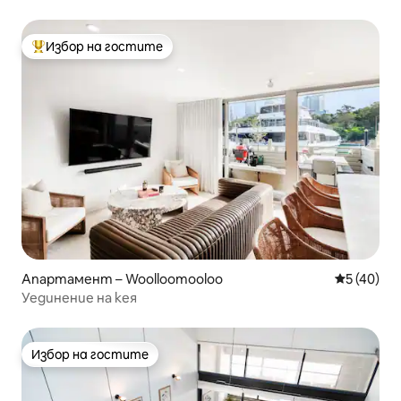
Избор на гостите
Най-популярен избор на гостите
Апартамент – Woolloomooloo
Средна оц
5 (40)
Уединение на кея
Избор на гостите
Избор на гостите