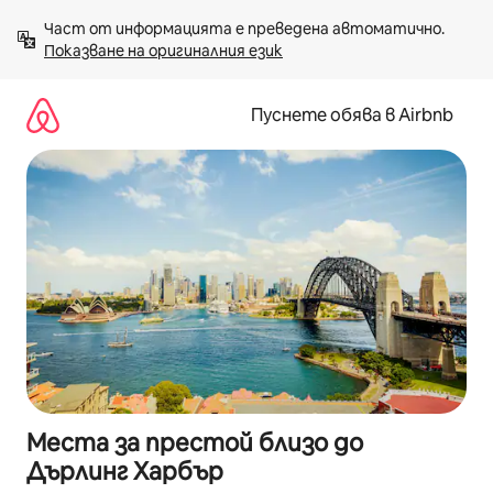
Пропускане
Част от информацията е преведена автоматично. 
към
Показване на оригиналния език
съдържанието
Пуснете обява в Airbnb
Места за престой близо до
Дърлинг Харбър