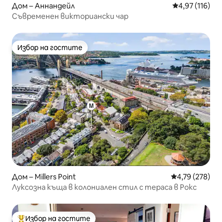
Дом – Аннандейл
Средна оценка
4,97 (116)
Съвременен викториански чар
Избор на гостите
Избор на гостите
Дом – Millers Point
Средна оценка
4,79 (278)
Луксозна къща в колониален стил с тераса в Рокс
Избор на гостите