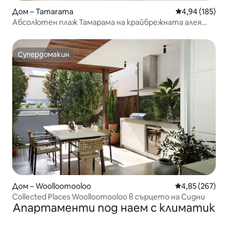
Дом – Tamarama
Средна оценка
4,94 (185)
Абсолютен плаж Тамарама на крайбрежната алея
Бонди
Супердомакин
Супердомакин
Дом – Woolloomooloo
Средна оценка
4,85 (267)
Collected Places Woolloomooloo в сърцето на Сидни
Апартаменти под наем с климатик