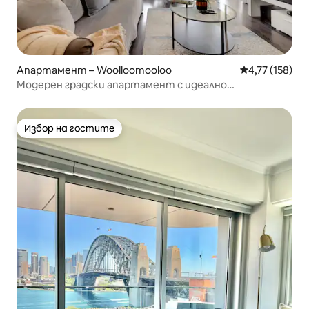
Апартамент – Woolloomooloo
Средна оценка
4,77 (158)
Модерен градски апартамент с идеално
местоположение + паркинг
Избор на гостите
Избор на гостите