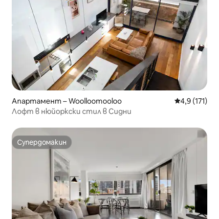
Апартамент – Woolloomooloo
Средна оценк
4,9 (171)
Лофт в нюйоркски стил в Сидни
Супердомакин
Супердомакин