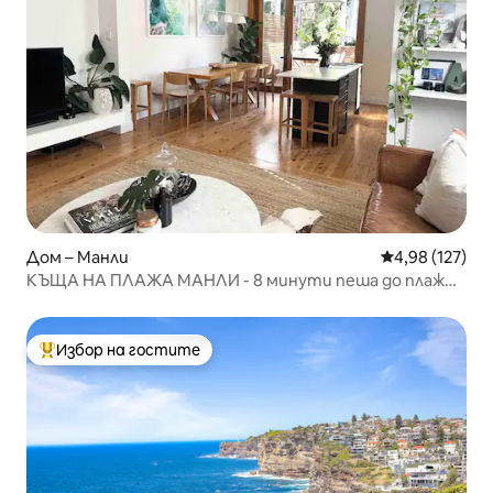
Дом – Манли
Средна оценка
4,98 (127)
КЪЩА НА ПЛАЖА МАНЛИ - 8 минути пеша до плаж
Манли!
Избор на гостите
Най-популярен избор на гостите