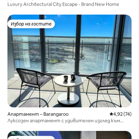
Luxury Architectural City Escape - Brand New Home
Избор на гостите
Избор на гостите
Апартамент – Barangaroo
Средна оценк
4,92 (74)
Луксозен апартамент с удивителен изглед към
пристанището!