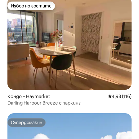
Избор на гостите
Избор на гостите
Кондо – Haymarket
Средна оценка
4,93 (116)
Darling Harbour Breeze с паркинг
Супердомакин
Супердомакин