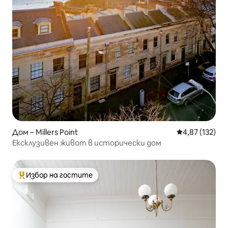
Дом – Millers Point
Средна оценка
4,87 (132)
Ексклузивен живот в исторически дом
Избор на гостите
Най-популярен избор на гостите