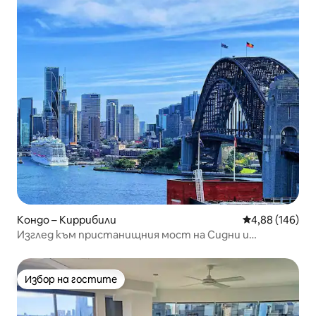
Кондо – Киррибили
Средна оценка
4,88 (146)
Изглед към пристанищния мост на Сидни и
Операта｜1 паркинг
Избор на гостите
Избор на гостите