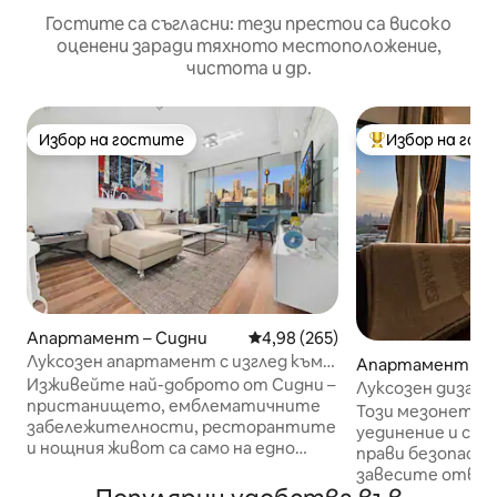
Гостите са съгласни: тези престои са високо
оценени заради тяхното местоположение,
чистота и др.
Избор на гостите
Избор на гос
Избор на гостите
Най-популярен 
Апартамент – Сидни
Средна оценка: 4,98 от 5, 265
4,98 (265)
Луксозен апартамент с изглед към
Апартамент – St
града и пристанището Дарлинг
Изживейте най-доброто от Сидни –
s
Луксозен дизайн
пристанището, емблематичните
1 спалня•Изглед 
Този мезонет предлага отлично
забележителности, ресторантите
небостъргачите
уединение и спо
и нощния живот са само на едно
прави безопасен
пътуване с асансьор. Отпуснете се
завесите отвор
в стилен апартамент със
Няма да откриет