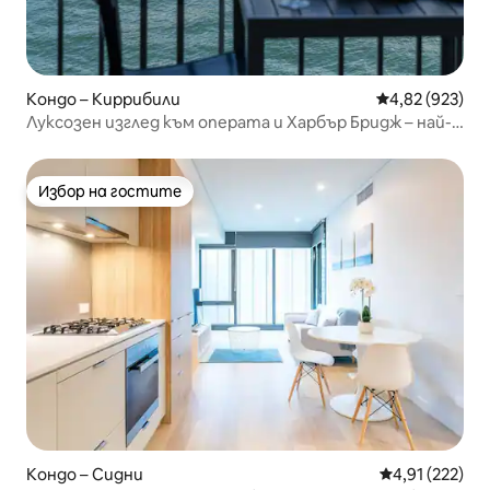
Кондо – Киррибили
Средна оценка
4,82 (923)
Луксозен изглед към операта и Харбър Бридж – най-
доброто в Сидни
Избор на гостите
Избор на гостите
Кондо – Сидни
Средна оценка
4,91 (222)