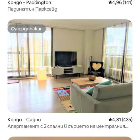
Кондо – Paddington
Средна оценка
4,96 (141)
Падингтън Парксайд
Супердомакин
Супердомакин
Кондо – Сидни
Средна оценка
4,81 (435)
Апартамент с 2 спални в сърцето на централния
бизнес район БЕЗПЛАТНО МЯСТО ЗА ПАРКИРАНЕ