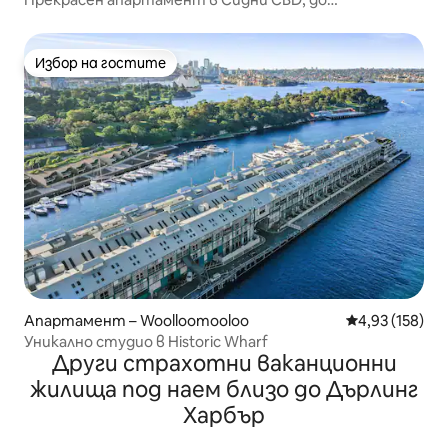
пристанището Дарлинг
Избор на гостите
Избор на гостите
Апартамент – Woolloomooloo
Средна оценка
4,93 (158)
Уникално студио в Historic Wharf
Други страхотни ваканционни
жилища под наем близо до Дърлинг
Харбър