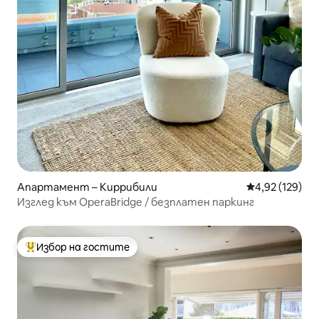
Апартамент – Киррибили
Средна оценка
4,92 (129)
Изглед към OperaBridge / безплатен паркинг
Избор на гостите
Най-популярен избор на гостите