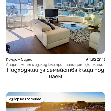
Кондо – Сидни
Средна оценка
4,92 (214)
Апартамент с изглед към пристанището Дарлинг
Подходящи за семейства къщи под
близо до ICC и Star
наем
Избор на гостите
Избор на гостите