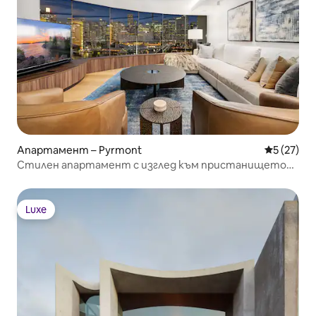
Апартамент – Pyrmont
Средна оц
5 (27)
Стилен апартамент с изглед към пристанището
Дарлинг
Luxe
Luxe