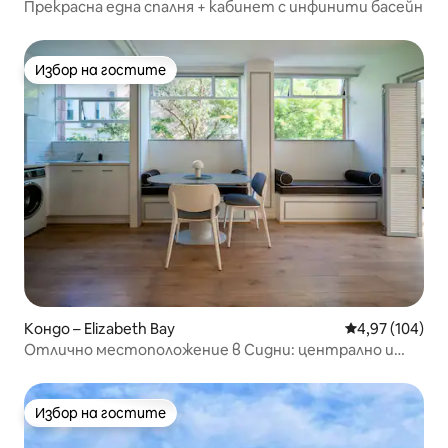
Прекрасна една спалня + кабинет с инфинити басейн
Избор на гостите
Избор на гостите
Кондо – Elizabeth Bay
Средна оценка
4,97 (104)
Отлично местоположение в Сидни: централно и
удобно
Избор на гостите
Избор на гостите