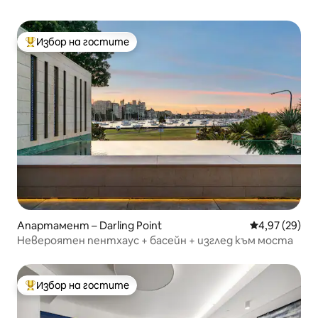
Избор на гостите
Най-популярен избор на гостите
Апартамент – Darling Point
Средна оценк
4,97 (29)
Невероятен пентхаус + басейн + изглед към моста
Избор на гостите
Най-популярен избор на гостите