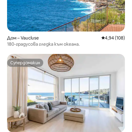
Дом – Vaucluse
Средна оценка
4,94 (108)
180-градусова гледка към океана.
Супердомакин
Супердомакин