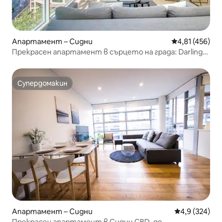
Апартамент – Сидни
Средна оценка
4,81 (456)
Прекрасен апартамент в сърцето на града: Darling
Harbour/QVB
Супердомакин
Супердомакин
Апартамент – Сидни
Средна оценк
4,9 (324)
Прекрасен апартамент в Сидни CBD, до