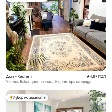
Най-популярен избор на гостите
Дом – Redfern
Средна оценка
4,97 (127)
Уютна ваканционна къща в центъра на града
Избор на гостите
Най-популярен избор на гостите