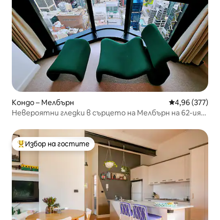
Кондо – Мелбърн
Средна оценка
4,96 (377)
Невероятни гледки в сърцето на Мелбърн на 62-ия
етаж
Избор на гостите
Най-популярен избор на гостите