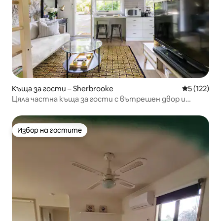
Къща за гости – Sherbrooke
Средна оце
5 (122)
Цяла частна къща за гости с вътрешен двор и
барбекю
Избор на гостите
Избор на гостите