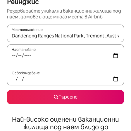
Рейнджис
Резервирайте уникални ваканционни жилища под
наем, домове и още много места в Airbnb
Местоположение
Когато резултатите се покажат, използвайте клавишите 
Настаняване
Освобождаване
Търсене
Най-високо оценени ваканционни
жилища под наем близо до