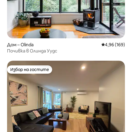
Дом – Olinda
Средна оценка
4,96 (169)
Почивка в Олинда Уудс
Избор на гостите
Избор на гостите