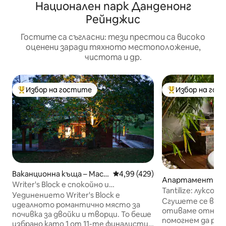
Национален парк Данденонг
Рейнджис
Гостите са съгласни: тези престои са високо
оценени заради тяхното местоположение,
чистота и др.
Избор на гостите
Избор на гос
Най-популярен избор на гостите
Най-популярен 
Ваканционна къща – Maccl
Средна оценка: 4,99 от 5, 42
4,99 (429)
Апартамент – М
esfield
Writer's Block е спокойно и
тон
Tantilize: луксо
романтично място за отдих
Уединението Writer's Block е
уединение
Сгушете се в лукс! В Tanti
идеалното романтично място за
отиваме отново 
почивка за двойки и творци. То беше
помогнем да раз
избрано като 1 от 11-те финалисти