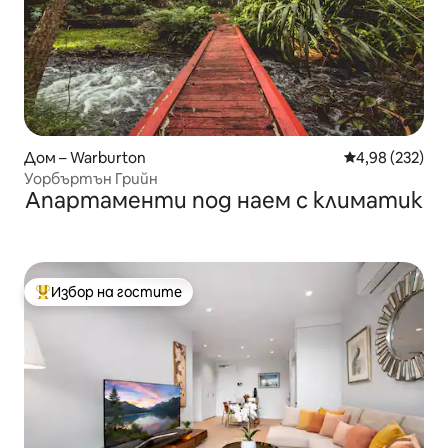
Дом – Warburton
Средна оценка
4,98 (232)
Уорбъртън Грийн
Апартаменти под наем с климатик
Избор на гостите
Най-популярен избор на гостите