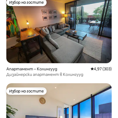
Избор на гостите
Избор на гостите
Апартамент – Колингууд
Средна оценка
4,97 (303)
Дизайнерски апартамент в Колингууд
Избор на гостите
Избор на гостите