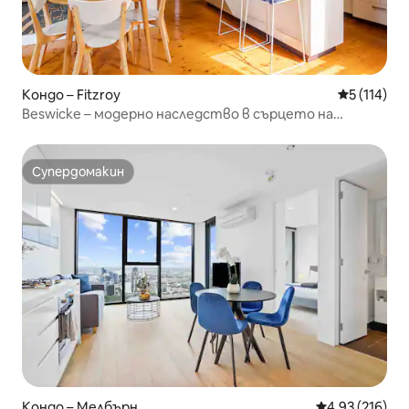
Кондо – Fitzroy
Средна оце
5 (114)
Beswicke – модерно наследство в сърцето на
Фицрой
Супердомакин
Супердомакин
Кондо – Мелбърн
Средна оценка
4,93 (216)