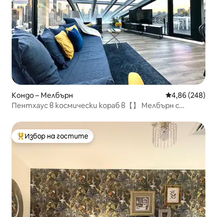
Кондо – Мелбърн
Средна оценка
4,86 (248)
Пентхаус в космически кораб в【】 Мелбърн с
ЕДИНСТВЕН ПО ВИДА СИ ГЛЕДКА
Избор на гостите
Най-популярен избор на гостите