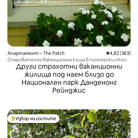
Апартамент – The Patch
Средна оценка
4,82 (363)
Очарователна ваканционна къща в пионерски стил
Други страхотни ваканционни
жилища под наем близо до
Национален парк Данденонг
Рейнджис
Избор на гостите
Най-популярен избор на гостите