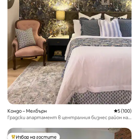
Кондо – Мелбърн
Средна оце
5 (100)
Градски апартамент в централния бизнес район на
улица Колинс
Избор на гостите