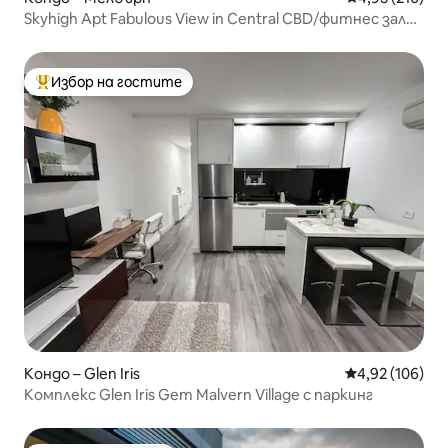
Skyhigh Apt Fabulous View in Central CBD/фитнес зала/
басейни
Избор на гостите
Най-популярен избор на гостите
Кондо – Glen Iris
Средна оценка
4,92 (106)
Комплекс Glen Iris Gem Malvern Village с паркинг