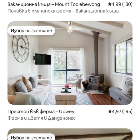
Ваканционна къща – Mount Toolebewong
Средна оценка
4,99 (130)
Почивка в планинска ферма – Ваканционна къща
Избор на гостите
Избор на гостите
Престой във ферма – Upwey
Средна оценка
4,97 (195)
Ферма и цветя в Данденонгс
Избор на гостите