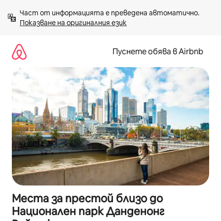
Пропускане
Част от информацията е преведена автоматично. 
към
Показване на оригиналния език
съдържанието
Пуснете обява в Airbnb
Места за престой близо до
Национален парк Данденонг