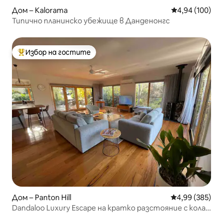
Дом – Kalorama
Средна оценка
4,94 (100)
Типично планинско убежище в Данденонгс
Избор на гостите
Най-популярен избор на гостите
Дом – Panton Hill
Средна оценка
4,99 (385)
Dandaloo Luxury Escape на кратко разстояние с кола
от долината Яра