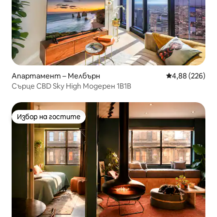
Апартамент – Мелбърн
Средна оценка
4,88 (226)
Сърце CBD Sky High Модерен 1B1B
Избор на гостите
Избор на гостите