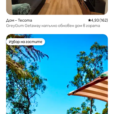
Дом – Tecoma
Средна оценка
4,93 (162)
GreyGum Getaway напълно обновен дом в гората
Избор на гостите
Избор на гостите