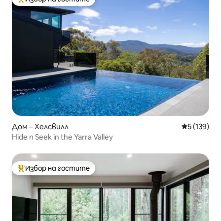
Най-популярен избор на гостите
Дом – Хелсвилл
Средна оце
5 (139)
Hide n Seek in the Yarra Valley
Избор на гостите
Най-популярен избор на гостите