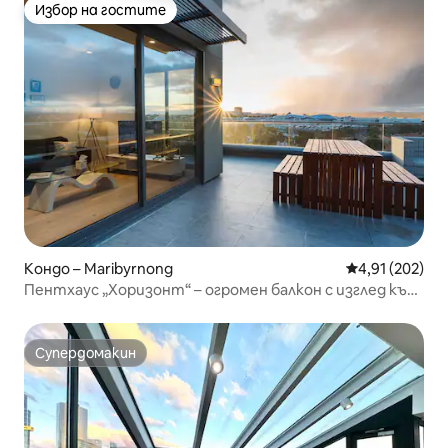
Избор на гостите
Избор на гостите
Кондо – Maribyrnong
Средна оценка
4,91 (202)
Пентхаус „Хоризонт“ – огромен балкон с изглед към
града/реката
Супердомакин
Супердомакин