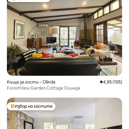
Избор на гостите
Къща за гости – Olinda
Средна оценка
4,95 (105)
ForestView Garden Cottage Олинда
Избор на гостите
Най-популярен избор на гостите