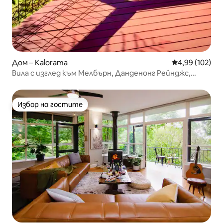
Дом – Kalorama
Средна оценка
4,99 (102)
Вила с изглед към Мелбърн, Данденонг Рейнджс,
Австралия
Избор на гостите
Избор на гостите