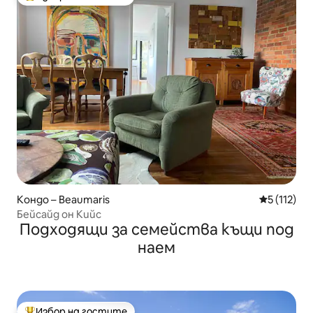
Най-популярен избор на гостите
Кондо – Beaumaris
Средна оце
5 (112)
Бейсайд он Кийс
Подходящи за семейства къщи под
наем
Избор на гостите