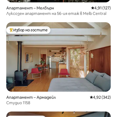
Апартамент – Мелбърн
Средна оценка
4,91 (127)
Луксозен апартамент на 56-ия етаж в Melb Central
Избор на гостите
Най-популярен избор на гостите
Апартамент – Армадейл
Средна оценка
4,92 (342)
Студио 1158