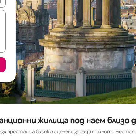
е клавишите със стрелки нагоре и надолу или навигирайте с д
анционни жилища под наем близо до 
ези престои са високо оценени заради тяхното местоп