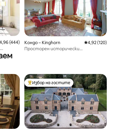
редна оценка: 4,96 от 5, 444 отзива
4,96 (444)
Кондо – Kinghorn
Средна оценка: 4,92 
4,92 (120)
Просторен исторически
аем
апартамент близо до Единбург
Избор на гостите
Най-популярен избор на гостите