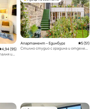
тите
Най-популярен избор на гостите
Апартамент – Единбург
Средна оценка: 5
5 (51)
Стилно студио с градина и отделен
Средна оценка: 4,94 от 5, 95 отзива
4,94 (95)
вход на улица в Шотландия
палня и