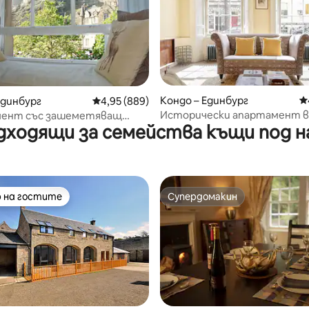
т 5, 213 отзива
Кондо – Единбург
С
Единбург
Средна оценка: 4,95 от 5, 889 отзива
4,95 (889)
Исторически апартамент в
ент със зашеметяващ
дходящи за семейства къщи под н
Джорджия с обща градина
ъм замъка в Стария град
 на гостите
Супердомакин
улярен избор на гостите
Супердомакин