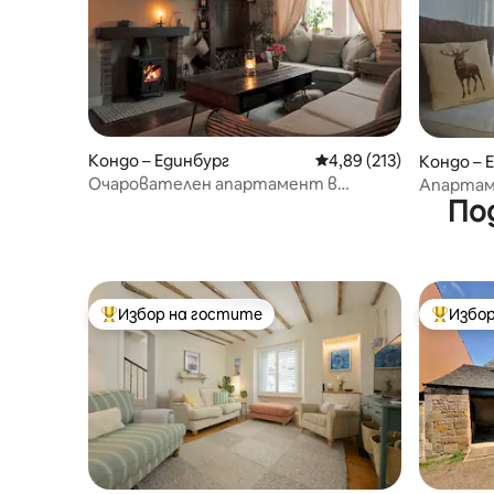
Кондо – Единбург
Средна оценка: 4,89 о
4,89 (213)
Кондо – 
Очарователен апартамент в
Апартам
По
центъра на града с топлина и
изглед к
характер
Избор на гостите
Избор
Най-популярен избор на гостите
Най-поп