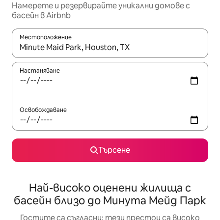
Намерете и резервирайте уникални домове с
басейн в Airbnb
Местоположение
Когато резултатите се покажат, използвайте клавишите 
Настаняване
Освобождаване
Търсене
Най-високо оценени жилища с
басейн близо до Минута Мейд Парк
Гостите са съгласни: тези престои са високо