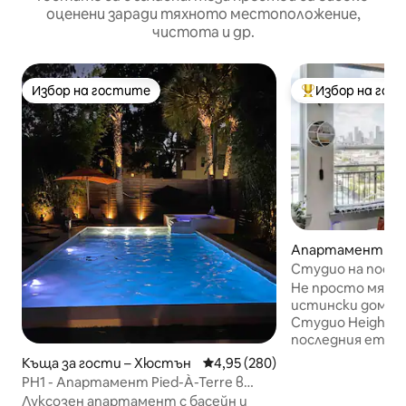
оценени заради тяхното местоположение,
чистота и др.
Избор на гостите
Избор на гос
Избор на гостите
Най-популярен 
Апартамент – 
Студио на после
изглед към Ню Йо
Не просто място
центъра, басей
истински дом да
Студио Heights/Ri
последния етаж,
истински живи р
Къща за гости – Хюстън
Средна оценка: 4,95 от 5, 280
4,95 (280)
енергия и всеки 
PH1 - Апартамент Pied-À-Terre в
сте знаели, че в
къщата до басейна
Луксозен апартамент с басейн и