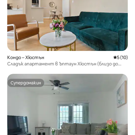
Кондо – Хюстън
Средна оц
5 (10)
Сладък апартамент в Ъптаун Хюстън (близо до
Галерия)
Супердомакин
Супердомакин