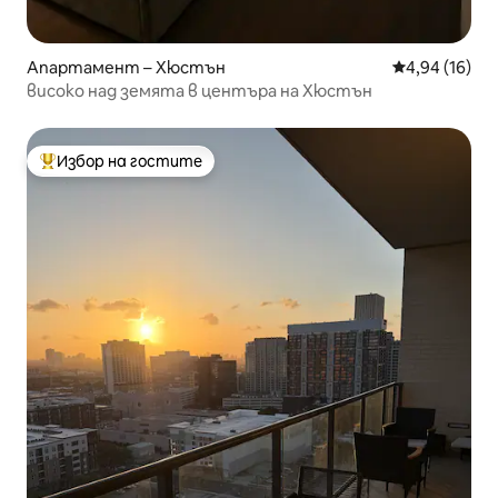
Апартамент – Хюстън
Средна оценк
4,94 (16)
високо над земята в центъра на Хюстън
Избор на гостите
Най-популярен избор на гостите