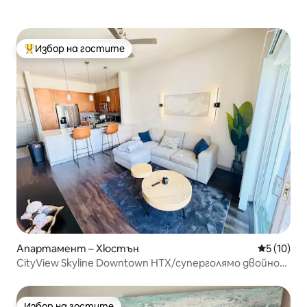
Избор на гостите
Най-популярен избор на гостите
Апартамент – Хюстън
Средна оц
5 (10)
CityView Skyline Downtown HTX/суперголямо двойно
легло/басейн/паркинг
Избор на гостите