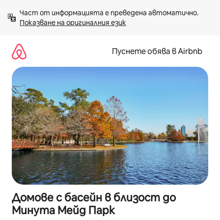
Пропускане
Част от информацията е преведена автоматично. 
към
Показване на оригиналния език
съдържанието
Пуснете обява в Airbnb
Домове с басейн в близост до
Минута Мейд Парк