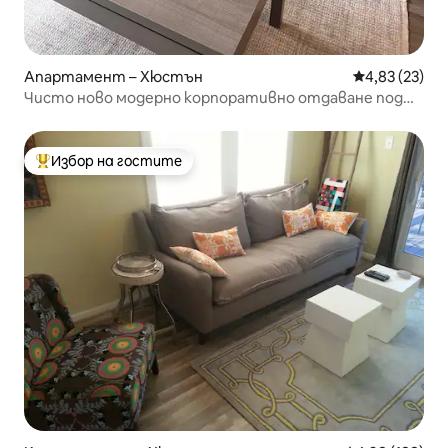
Апартамент – Хюстън
Средна оценк
4,83 (23)
Чисто ново модерно корпоративно отдаване под
наем в Еадо
Избор на гостите
Най-популярен избор на гостите