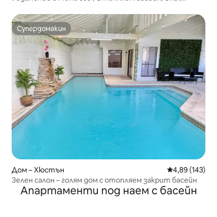
Суперголеми двойни легла
Супердомакин
Супердомакин
Дом – Хюстън
Средна оценка
4,89 (143)
Зелен салон – голям дом с отопляем закрит басейн
Апартаменти под наем с басейн