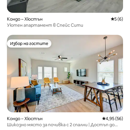
Кондо – Хюстън
Средна о
5 (6)
Уютен апартамент в Спейс Сити
Избор на гостите
Избор на гостите
Кондо – Хюстън
Средна оценк
4,95 (56)
Шикозно място за почивка с 2 спални | Достъп до