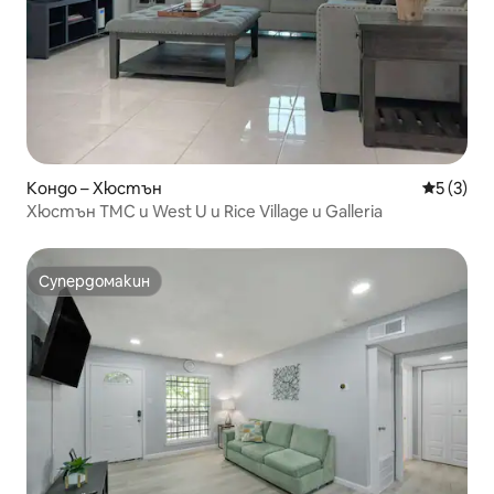
Кондо – Хюстън
Средна о
5 (3)
Хюстън TMC и West U и Rice Village и Galleria
Супердомакин
Супердомакин