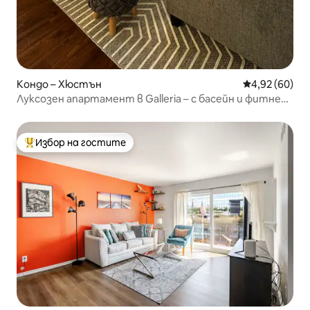
Кондо – Хюстън
Средна оценк
4,92 (60)
Луксозен апартамент в Galleria – с басейн и фитнес
зала
Избор на гостите
Най-популярен избор на гостите