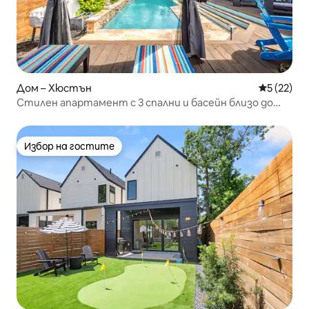
Дом – Хюстън
Средна оц
5 (22)
Стилен апартамент с 3 спални и басейн близо до
центъра – FIFA 2026
Избор на гостите
Избор на гостите