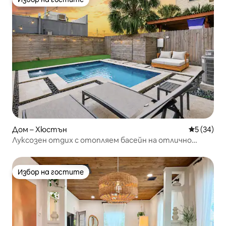
Избор на гостите
Дом – Хюстън
Средна оц
5 (34)
Луксозен отдих с отопляем басейн на отлично
местоположение!
Избор на гостите
Избор на гостите