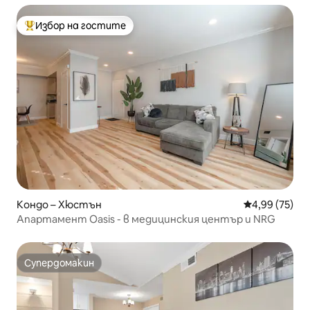
Избор на гостите
Най-популярен избор на гостите
Кондо – Хюстън
Средна оценк
4,99 (75)
Апартамент Oasis - в медицинския център и NRG
Супердомакин
Супердомакин