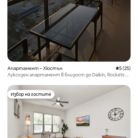
Апартамент – Хюстън
Средна оц
5 (25)
Луксозен апартамент в близост до Daikin, Rockets и
GRBrown
Избор на гостите
Избор на гостите