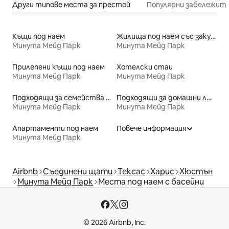
Други типове места за престой
Популярни забележит
Къщи под наем
Жилища под наем със закуска
Минута Мейд Парк
Минута Мейд Парк
Прилепени къщи под наем
Хотелски стаи
Минута Мейд Парк
Минута Мейд Парк
Подходящи за семейства места под наем
Подходящи за домашни любимци места под наем
Минута Мейд Парк
Минута Мейд Парк
Апартаменти под наем
Повече информация
Минута Мейд Парк
Airbnb
Съединени щати
Тексас
Харис
Хюстън
Минута Мейд Парк
Места под наем с басейни
© 2026 Airbnb, Inc.