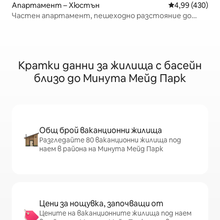
Апартамент – Хюстън
Средна оценка
4,99 (430)
Частен апартамент, пешеходно разстояние до
музеите и медицинския център
Кратки данни за жилища с басейн
близо до Минута Мейд Парк
Общ брой ваканционни жилища
Разгледайте 80 ваканционни жилища под
наем в района на Минута Мейд Парк
Цени за нощувка, започващи от
Цените на ваканционните жилища под наем