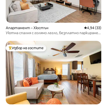
Апартамент – Хюстън
Средна оценк
4,94 (33)
Уютна спалня с голямо легло, безплатно паркиране,
басейн, център на Хюстън
Избор на гостите
Най-популярен избор на гостите