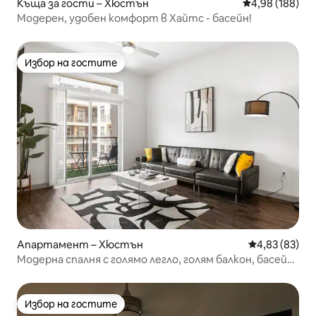
Къща за гости – Хюстън
Средна оценка
4,98 (188)
Модерен, удобен комфорт в Хайтс - басейн!
Избор на гостите
Избор на гостите
Апартамент – Хюстън
Средна оценк
4,83 (83)
Модерна спалня с голямо легло, голям балкон, басейн,
безплатно паркиране
Избор на гостите
Избор на гостите