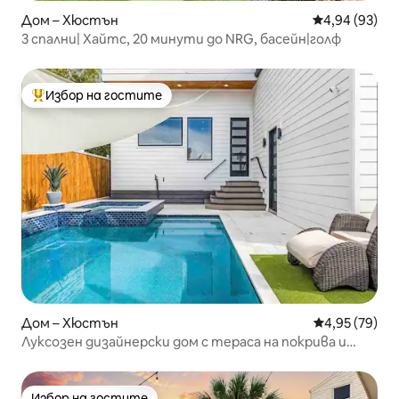
Дом – Хюстън
Средна оценк
4,94 (93)
3 спални| Хайтс, 20 минути до NRG, басейн|голф
Избор на гостите
Най-популярен избор на гостите
Дом – Хюстън
Средна оценк
4,95 (79)
Луксозен дизайнерски дом с тераса на покрива и
басейн!
Избор на гостите