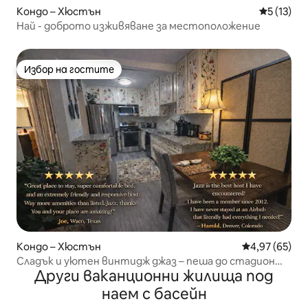
Кондо – Хюстън
Средна оц
5 (13)
Най - доброто изживяване за местоположение
Избор на гостите
Избор на гостите
Кондо – Хюстън
Средна оценк
4,97 (65)
Сладък и уютен винтидж джаз – пеша до стадион
Други ваканционни жилища под
NRG
наем с басейн