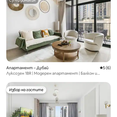
Супердомакин
Супердомакин
Апартамент – Дубай
Средна о
5 (6)
Луксозен 1BR | Модерен апартамент | Балкон и
басейн
Избор на гостите
Избор на гостите