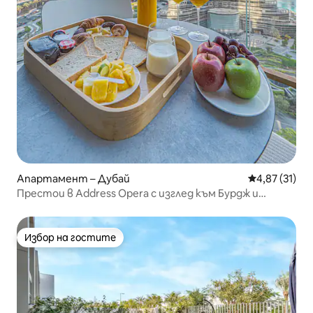
Апартамент – Дубай
Средна оценк
4,87 (31)
Престои в Address Opera с изглед към Бурдж и
фонтана
Избор на гостите
Избор на гостите