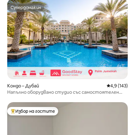
Супердомакин
Супердомакин
Кондо – Дубай
Средна оценк
4,9 (143)
Напълно оборудвано студио със самостоятелен
плаж и басейн
Избор на гостите
Най-популярен избор на гостите