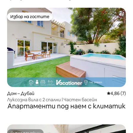
подгряване | 3 спални
Избор на гостите
Избор на гостите
Дом – Дубай
Средна оцен
4,86 (7)
Луксозна вила с 2 спални l Частен басейн
Апартаменти под наем с климатик