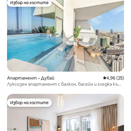
Избор на гостите
Избор на гостите
Апартамент – Дубай
Средна оценк
4,96 (25)
Луксозен апартамент с балкон, басейн и гледка към
хоризонта
Избор на гостите
Избор на гостите