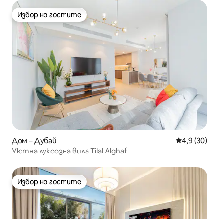
Избор на гостите
Избор на гостите
Дом – Дубай
Средна оцен
4,9 (30)
Уютна луксозна вила Tilal Alghaf
Избор на гостите
Избор на гостите