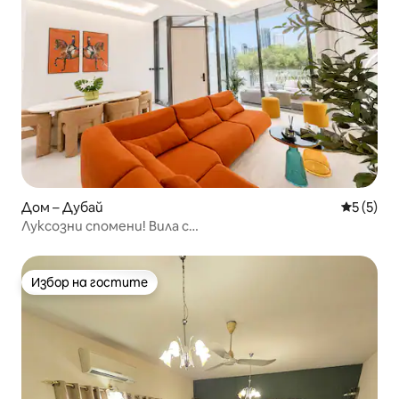
Дом – Дубай
Средна о
5 (5)
Луксозни спомени! Вила с
5 спални+басейн+джакузи+асансьор+ФИТНЕС ЗАЛА
Избор на гостите
Избор на гостите