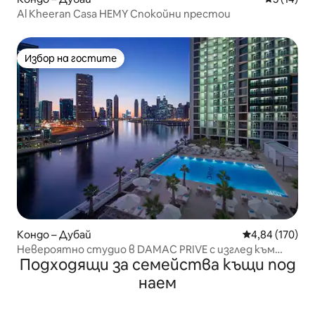
Al Kheeran Casa HEMY Спокойни престои
Избор на гостите
Избор на гостите
Кондо – Дубай
Средна оценка
4,84 (170)
Невероятно студио в DAMAC PRIVE с изглед към
Подходящи за семейства къщи под
канала!
наем