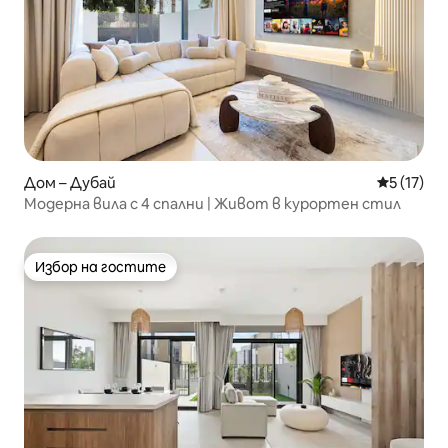
Дом – Дубай
Средна оц
5 (17)
Модерна вила с 4 спални | Живот в курортен стил
Избор на гостите
Избор на гостите