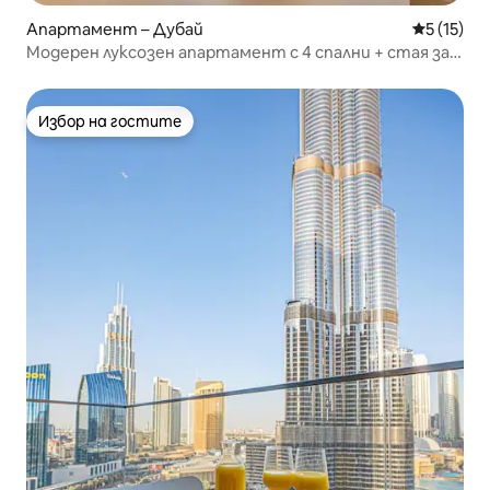
Апартамент – Дубай
Средна оц
5 (15)
Модерен луксозен апартамент с 4 спални + стая за
прислужница в Марина
Избор на гостите
Избор на гостите