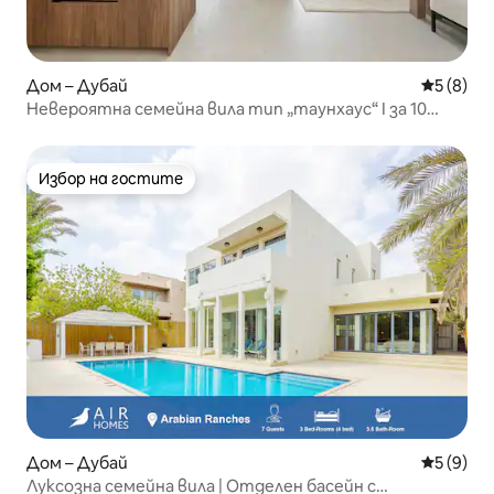
Дом – Дубай
Средна о
5 (8)
Невероятна семейна вила тип „таунхаус“ I за 10
души
Избор на гостите
Избор на гостите
Дом – Дубай
Средна о
5 (9)
Луксозна семейна вила | Отделен басейн с