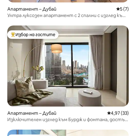
Апартамент – Дубай
Средна о
5 (7)
Ултра луксозен апартамент с 2 спални с изглед към
канала – Bnbeyond's Retreat
Избор на гостите
Най-популярен избор на гостите
Апартамент – Дубай
Средна оценк
4,97 (33)
Изключителен изглед към Бурдж и фонтана, достъп
до мол в Дубай