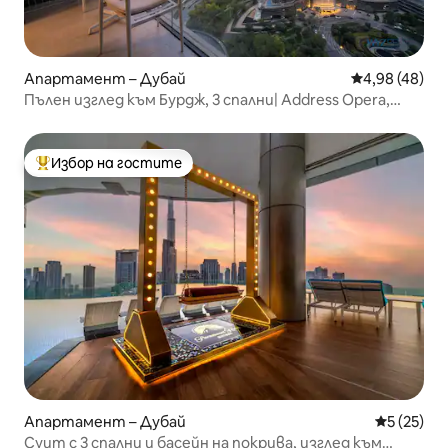
Апартамент – Дубай
Средна оценк
4,98 (48)
Пълен изглед към Бурдж, 3 спални| Address Opera,
4 минути до Dubai Mall
Избор на гостите
Най-популярен избор на гостите
Апартамент – Дубай
Средна оц
5 (25)
Суит с 3 спални и басейн на покрива, изглед към