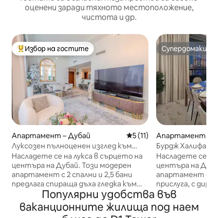
оценени заради тяхното местоположение,
чистота и др.
Избор на гостите
Супердомакин
Най-популярен избор на гостите
Супердомакин
Апартамент – Дубай
Средна оценка: 5 от 5, 1
5 (11)
Апартамент – Д
Луксозен пълноценен изглед към
Бурдж Халифа + 
Бурдж Халифа | 2 спални Burj Vista
Signature |Vista L
Насладете се на лукса в сърцето на
Насладете се на
центъра на Дубай. Този модерен
центъра на Дуба
апартамент с 2 спални и 2,5 бани
апартамент с 3 
предлага спираща дъха гледка към
прислуга, с дире
Популярни удобства във
Бурдж Халифа, стилен интериор и
Бурдж Халифа и
прозорци от пода до тавана.
балкон с изглед 
ваканционните жилища под наем
Разходете се до търговския център
резиденция, упр