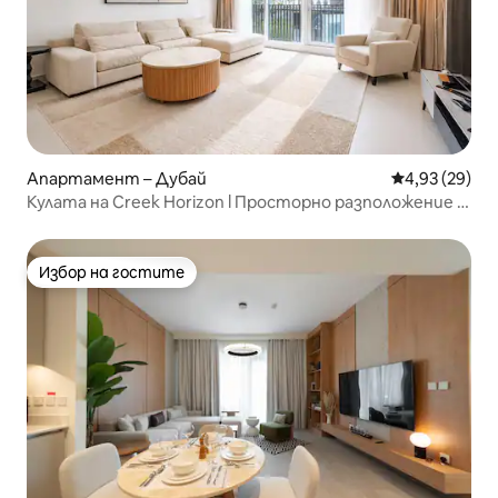
Апартамент – Дубай
Средна оценк
4,93 (29)
Кулата на Creek Horizon l Просторно разположение l
Нисък етаж
Избор на гостите
Избор на гостите