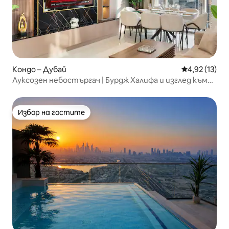
Кондо – Дубай
Средна оценк
4,92 (13)
Луксозен небостъргач | Бурдж Халифа и изглед към
залеза
Избор на гостите
Избор на гостите