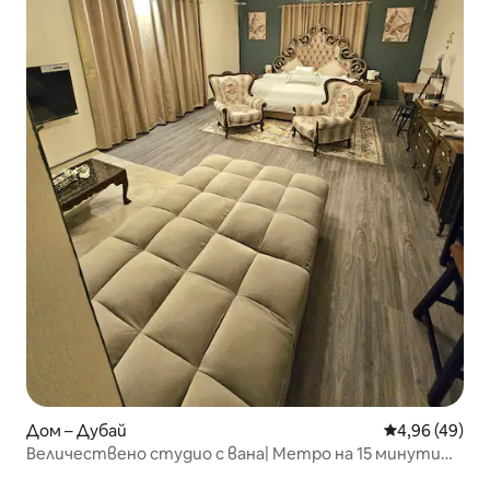
Дом – Дубай
Средна оценк
4,96 (49)
Величествено студио с вана| Метро на 15 минути
пеша