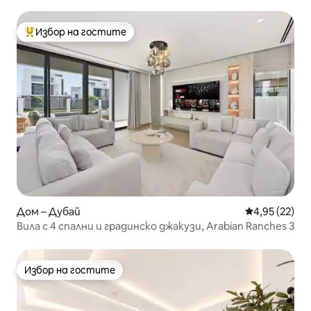
Избор на гостите
Най-популярен избор на гостите
Дом – Дубай
Средна оценк
4,95 (22)
Вила с 4 спални и градинско джакузи, Arabian Ranches 3
Избор на гостите
Избор на гостите