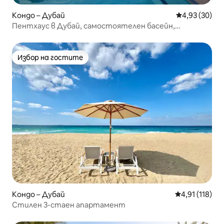
Кондо – Дубай
Средна оценк
4,93 (30)
Пентхаус в Дубай, самостоятелен басейн,
подходящ за семейства, 2 спални
Избор на гостите
Избор на гостите
Кондо – Дубай
Средна оценка
4,91 (118)
Стилен 3-стаен апартамент