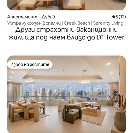
Апартамент – Дубай
Средна оц
5 (12)
Ултра луксозен 2 спални | Creek Beach | Serenity Living
Други страхотни ваканционни
жилища под наем близо до D1 Tower
Избор на гостите
Избор на гостите