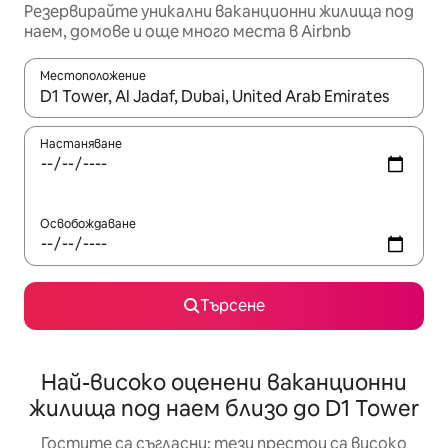
Резервирайте уникални ваканционни жилища под
наем, домове и още много места в Airbnb
Местоположение
Когато резултатите се покажат, използвайте клавишите 
Настаняване
Освобождаване
Търсене
Най-високо оценени ваканционни
жилища под наем близо до D1 Tower
Гостите са съгласни: тези престои са високо