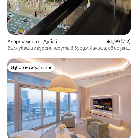
Апартамент – Дубай
Средна оценка
4,99 (212)
Вълнуващи лазерни шоута в Бурдж Халифа, свързани
с Dubai Mall
Избор на гостите
Избор на гостите