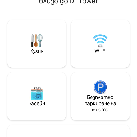
близо до D1 Tower
Dubai Mall и фонтана с метрото,
Vacation, съчета
след което се отпуснете удобно с
удобствата на х
напълно оборудвана кухня,
семейства и гру
високоскоростен Wi-Fi, басейн,
първокласно спа
фитнес зала и денонощна охрана.
високоскоростен
Перфектно за семейства, двойки и
местоположение 
пътуващи по работа, които
от Dubai Mall и 
търсят чисто и елегантно място
също така имат
за престой на най-емблематичното
басейн, фитнес 
Кухня
Wi-Fi
място в града. Ежедневното
охрана. Може да 
обслужване на камериерките е
включено в престоя ви.
Безплатно
Басейн
паркиране на
място