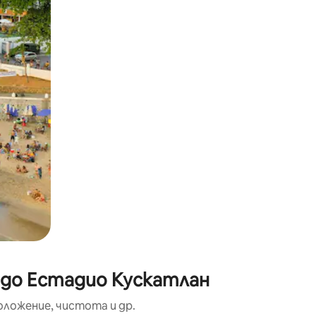
окосване или плъзгане.
 до Естадио Кускатлан
оложение, чистота и др.