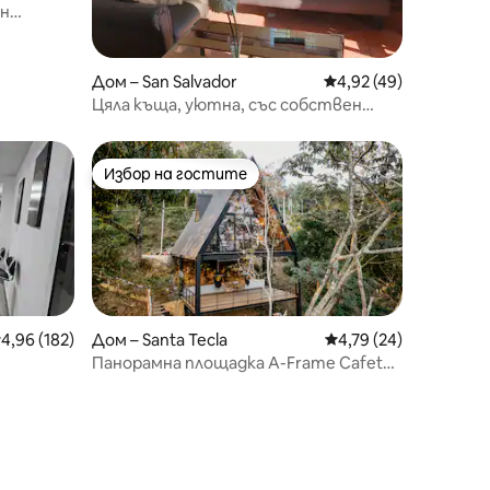
ан
Дом – San Salvador
Средна оценка: 4,92
4,92 (49)
Цяла къща, уютна, със собствен
паркинг и близки и достъпни
магазини за всички нужди.
Избор на гостите
Избор на гостите
редна оценка: 4,96 от 5, 182 отзива
4,96 (182)
Дом – Santa Tecla
Средна оценка: 4,79
4,79 (24)
Панорамна площадка A-Frame Cafetal |
Гледка към Комасагуа.