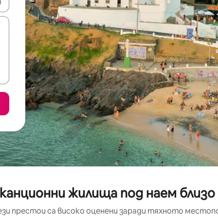
е клавишите със стрелки нагоре и надолу или навигирайте с д
аканционни жилища под наем близо
ези престои са високо оценени заради тяхното местоп