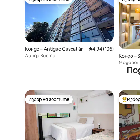
Избор на гостите
Избор 
Кондо – Antiguo Cuscatlán
Средна оценка: 4,94 о
4,94 (106)
Линда Виста
Кондо – S
Модерен
По
Салвадор
Избор на гостите
Избор
Избор на гостите
Най-поп