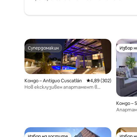
Супердомакин
Избор 
Супердомакин
Избор 
Кондо – Antiguo Cuscatlán
Средна оценка: 4,89 о
4,89 (302)
Нов ексклузивен апартамент в
сърцето на града
Кондо – S
Апартаме
Избор на гостите
Избор 