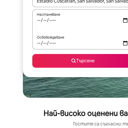
Когато резултатите се покажат, използвайт
Настаняване
Освобождаване
Търсене
Най-високо оценени в
Гостите са съгласни: т