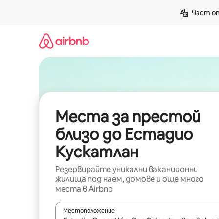
Пропускане
Част от
към
съдържанието
Места за престой
близо до Естадио
Кускатлан
Резервирайте уникални ваканционни
жилища под наем, домове и още много
места в Airbnb
Местоположение