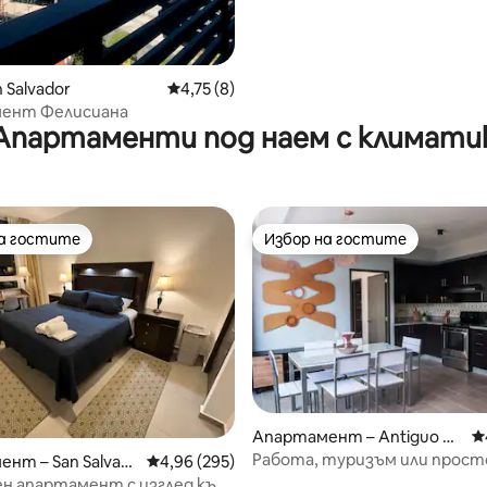
 Salvador
Средна оценка: 4,75 от 5, 8 отзива
4,75 (8)
ент Фелисиана
Апартаменти под наем с климати
на гостите
Избор на гостите
на гостите
Избор на гостите
Апартамент – Antiguo C
С
uscatlán
Работа, туризъм или прост
т 5, 127 отзива
нт – San Salvad
Средна оценка: 4,96 от 5, 295 отзива
4,96 (295)
защото имате 150 MB инте
н апартамент с изглед към