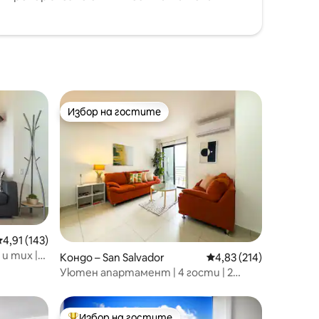
Избор на гостите
Избор на гостите
редна оценка: 4,91 от 5, 143 отзива
4,91 (143)
и тих |
Кондо – San Salvador
Средна оценка: 4,83 
4,83 (214)
Уютен апартамент | 4 гости | 2
спални | 2 бани
Избор на гостите