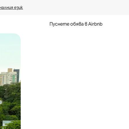
налния език
Пуснете обява в Airbnb