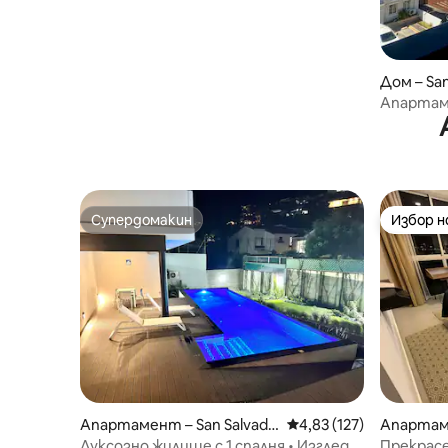
Дом – San
Апартам
Супердомакин
Избор 
Супердомакин
Избор 
Апартамент – San Salvado
Средна оценка: 4,83 о
4,83 (127)
Апартаме
r
or
Луксозно жилище с 1 спалня • Изглед
Прекрасе