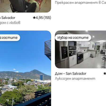
Прекрасен апартамент в С
Салвадор
т 5, 121 отзива
 Salvador
Средна оценка: 4,95 от 5, 155 отзива
4,95 (155)
дом с любов
на гостите
Избор на гостите
на гостите
Избор на гостите
Дом – San Salvador
С
Луксозен апартамент
т 5, 138 отзива