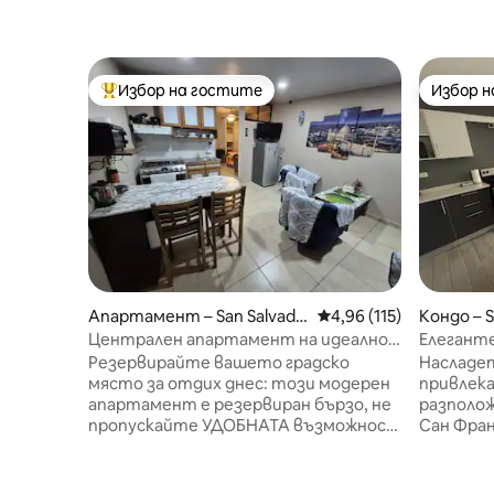
Избор на гостите
Избор 
Най-популярен избор на гостите
Избор 
Апартамент – San Salvado
Средна оценка: 4,96 о
4,96 (115)
Кондо – S
r
Централен апартамент на идеално
Елегант
местоположение
на Сан С
Резервирайте вашето градско
Насладет
място за отдих днес: този модерен
привлек
апартамент е резервиран бързо, не
разполож
пропускайте УДОБНАТА възможност
Сан Фран
Апартамент с идеално
Сан Салв
местоположение, близо до
които ис
търговски център, ресторанти,
всичко, б