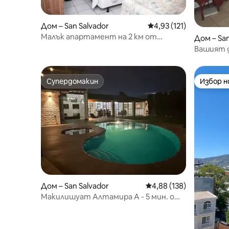
Дом – San Salvador
Средна оценка: 4,93 о
4,93 (121)
Малък апартамент на 2 км от
Дом – San
историческия център
Вашият 
Супердомакин
Избор 
Супердомакин
Избор 
Дом – San Salvador
Средна оценка: 4,88 о
4,88 (138)
Макилишуат Алтамира A - 5 мин. от
историческия център