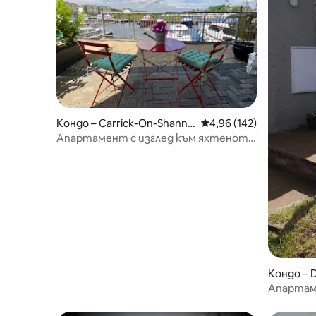
Кондо – Carrick-On-Shanno
Средна оценка: 4,96 о
4,96 (142)
n
Апартамент с изглед към яхтеното
пристанище в Карик-он-Шанън
Кондо – 
Апартаме