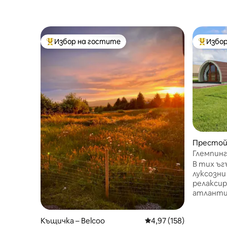
Избор на гостите
Избор
Най-популярен избор на гостите
Най-поп
Престой 
doran
Глемпинг
морето
В тих ъг
луксозни
релаксир
атланти
гледка к
се в отл
Къщичка – Belcoo
Средна оценка: 4,97 о
4,97 (158)
двойки д