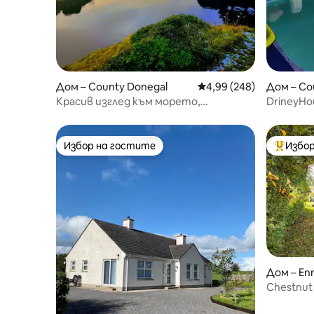
Дом – County Donegal
Средна оценка: 4,99 о
4,99 (248)
Дом – Cou
Красив изглед към морето,
DrineyHo
прилепена къща с усещане за
Jetty Lak
провинциална вила
Избор на гостите
Избор
Избор на гостите
Най-поп
Дом – Enn
Chestnut