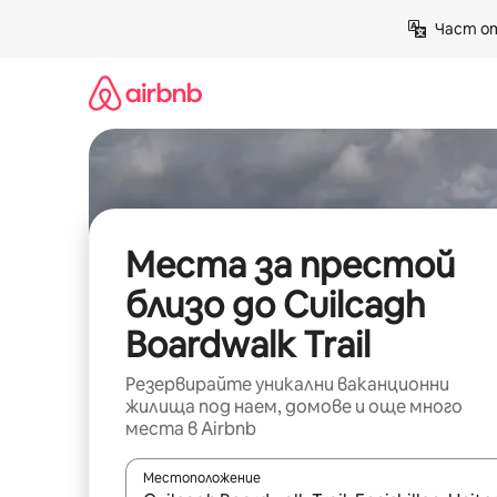
Пропускане
Част от
към
съдържанието
Места за престой
близо до Cuilcagh
Boardwalk Trail
Резервирайте уникални ваканционни
жилища под наем, домове и още много
места в Airbnb
Местоположение