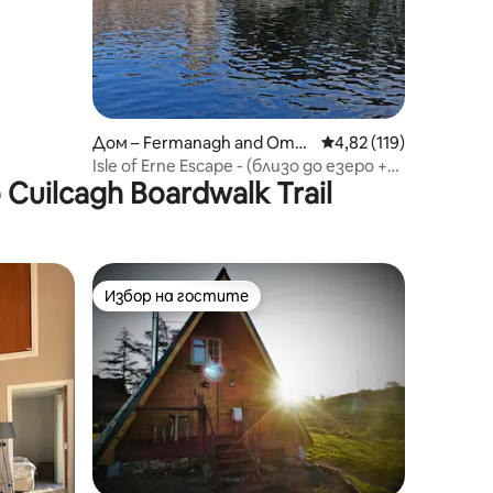
Дом – Fermanagh and Oma
Средна оценка: 4,82 
4,82 (119)
gh
Isle of Erne Escape - (близо до езеро +
uilcagh Boardwalk Trail
град)
Избор на гостите
тите
Избор на гостите