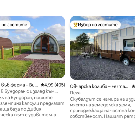
 на гостите
Избор на гостите
улярен избор на гостите
Най-популярен избор на гос
във ферма – Bun
Средна оценка: 4,99 от 5, 405 отзива
4,99 (405)
Овчарска колиба – Ferman
С
 в Бундоран с изглед към
agh and Omagh
Пега
ъл на Бундоран, нашите
Скубалдът се намира на из
 глемпинг капсули предлагат
място на земеделска земя,
аща база по Дивия
принадлежаща на частна ко
чески път с удивителна
собственост. Нашият ретр
ъм Тулан Странд. Намираме
камион е превърнат в уютн
ична позиция за възрастни/
луксозно и спокойно място. 
т 5, 158 отзива
а разгледат Донегал, Слиго и
радва на гледка към селска