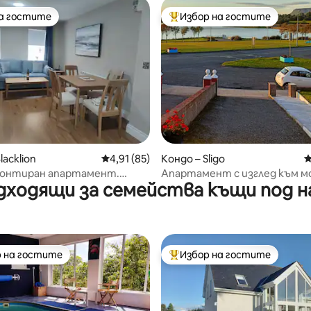
на гостите
Избор на гостите
на гостите
Най-популярен избор на гос
от 5, 18 отзива
lacklion
Средна оценка: 4,91 от 5, 85 отзива
4,91 (85)
Кондо – Sligo
С
онтиран апартамент.
Апартамент с изглед към 
дходящи за семейства къщи под н
 Co. Cavan.
 на гостите
Избор на гостите
улярен избор на гостите
Най-популярен избор на гос