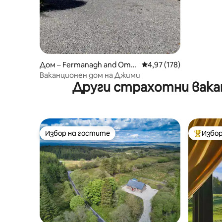
Дом – Fermanagh and Oma
Средна оценка: 4,97 о
4,97 (178)
gh
Ваканционен дом на Джими
Други страхотни ваканц
Избор на гостите
Избор
Избор на гостите
Най-поп