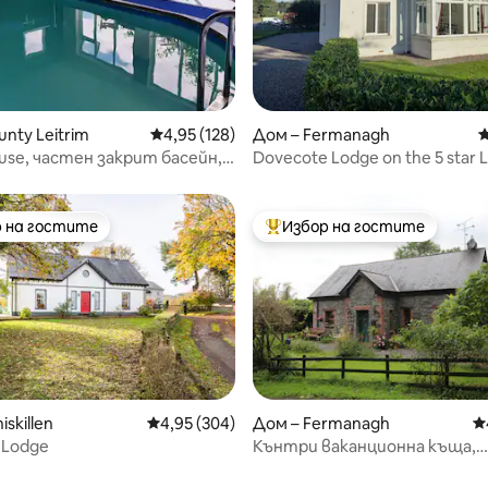
т 5, 248 отзива
nty Leitrim
Средна оценка: 4,95 от 5, 128 отзива
4,95 (128)
Дом – Fermanagh
С
use, частен закрит басейн,
Dovecote Lodge on the 5 star 
e Scur
Erne Resort
 на гостите
Избор на гостите
улярен избор на гостите
Най-популярен избор на гос
iskillen
Средна оценка: 4,95 от 5, 304 отзива
4,95 (304)
Дом – Fermanagh
С
 Lodge
Кънтри ваканционна къща,
изпълнена с характер