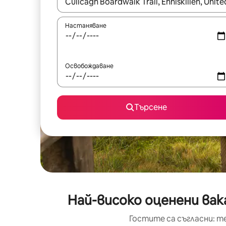
Когато резултатите се покажат, използвайт
Настаняване
Освобождаване
Търсене
Най-високо оценени вака
Гостите са съгласни: т