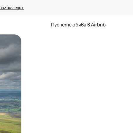
налния език
Пуснете обява в Airbnb