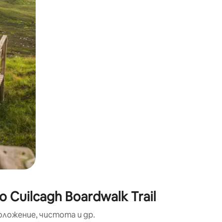
окосване или плъзгане.
Cuilcagh Boardwalk Trail
оложение, чистота и др.