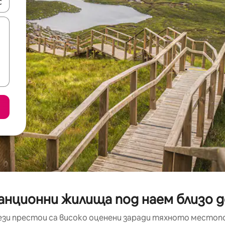
е клавишите със стрелки нагоре и надолу или навигирайте с д
нционни жилища под наем близо до 
ези престои са високо оценени заради тяхното местоп