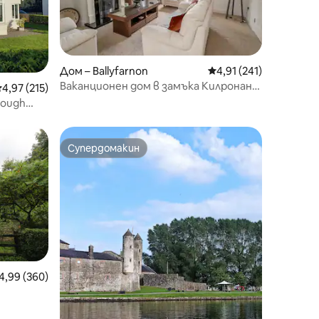
Дом – Ballyfarnon
Средна оценка: 4,91 
4,91 (241)
Ваканционен дом в замъка Килронан
редна оценка: 4,97 от 5, 215 отзива
4,97 (215)
(до (до луксозен хотел)
Lough
Супердомакин
тите
Супердомакин
редна оценка: 4,99 от 5, 360 отзива
4,99 (360)