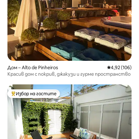
Дом – Alto de Pinheiros
Средна оценка
4,92 (106)
Красив дом с покрив, джакузи и гурме пространство
Избор на гостите
Най-популярен избор на гостите