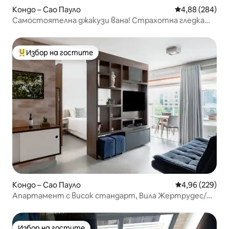
Кондо – Сао Пауло
Средна оценка
4,88 (284)
Самостоятелна джакузи вана! Страхотна гледка
към града! Menvik Homes
Избор на гостите
Най-популярен избор на гостите
Кондо – Сао Пауло
Средна оценка
4,96 (229)
Апартамент с висок стандарт, Вила Жертрудес/
Морумби мол
Избор на гостите