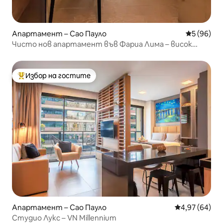
Апартамент – Сао Пауло
Средна оц
5 (96)
Чисто нов апартамент във Фариа Лима – висок
етаж
Избор на гостите
Най-популярен избор на гостите
Апартамент – Сао Пауло
Средна оценк
4,97 (64)
Студио Лукс – VN Millennium