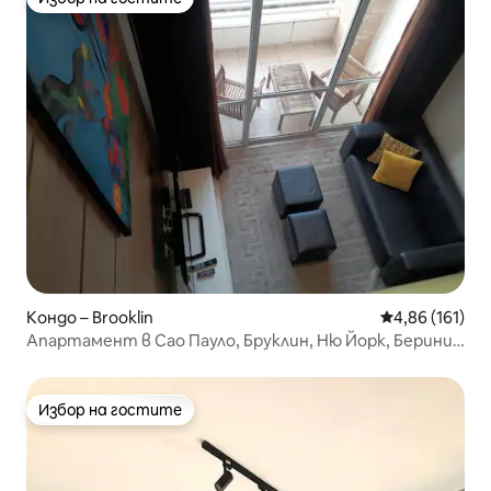
Избор на гостите
Кондо – Brooklin
Средна оценка
4,86 (161)
Апартамент в Сао Пауло, Бруклин, Ню Йорк, Берини,
Супер Лукс
Избор на гостите
Избор на гостите