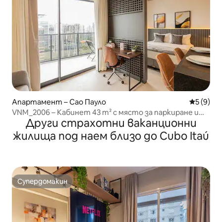
Апартамент – Сао Пауло
Средна о
5 (9)
VNM_2006 – Кабинет 43 m² с място за паркиране и
Други страхотни ваканционни
басейн
жилища под наем близо до Cubo Itaú
Супердомакин
Супердомакин