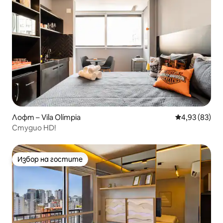
Лофт – Vila Olímpia
Средна оценк
4,93 (83)
Студио HD!
Избор на гостите
Избор на гостите