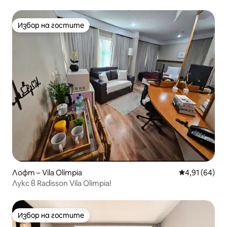
Vila Olímpia JK
Избор на гостите
Избор на гостите
Лофт – Vila Olímpia
Средна оценк
4,91 (64)
Лукс в Radisson Vila Olimpia!
Избор на гостите
Избор на гостите