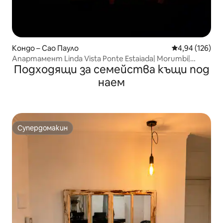
Кондо – Сао Пауло
Средна оценка
4,94 (126)
Апартамент Linda Vista Ponte Estaiada| Morumbi|
Подходящи за семейства къщи под
Berrini
наем
Супердомакин
Супердомакин