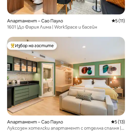
Апартамент – Сао Пауло
Средна оц
5 (11)
1601 |До Фария Лима | WorkSpace и басейн
Избор на гостите
Най-популярен избор на гостите
Апартамент – Сао Пауло
Средна оц
5 (13)
Луксозен хотелски апартамент с отделна спалня |