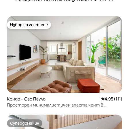
Избор на гостите
Избор на гостите
Кондо – Сао Пауло
Средна оценк
4,95 (111)
Просторен минималистичен апартамент в
сърцето на Жардинс
Супердомакин
Супердомакин