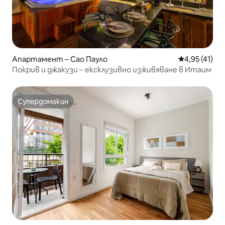
Апартамент – Сао Пауло
Средна оценк
4,95 (41)
Покрив и джакузи – ексклузивно изживяване в Итаим
Супердомакин
Супердомакин