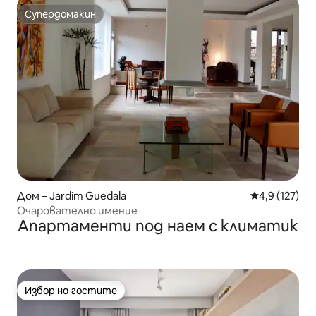
Супердомакин
Супердомакин
Дом – Jardim Guedala
Средна оценк
4,9 (127)
Очарователно имение
Апартаменти под наем с климатик
Избор на гостите
Избор на гостите