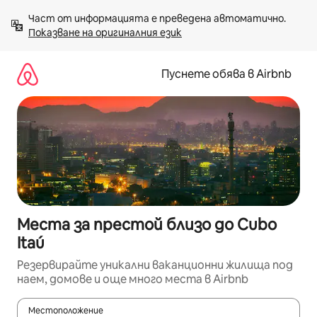
Пропускане
Част от информацията е преведена автоматично. 
към
Показване на оригиналния език
съдържанието
Пуснете обява в Airbnb
Места за престой близо до Cubo
Itaú
Резервирайте уникални ваканционни жилища под
наем, домове и още много места в Airbnb
Местоположение