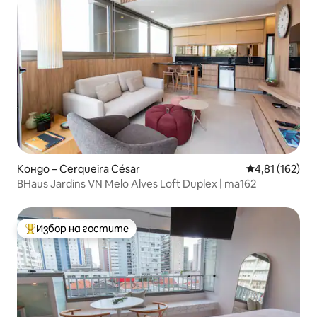
Кондо – Cerqueira César
Средна оценка
4,81 (162)
BHaus Jardins VN Melo Alves Loft Duplex | ma162
Избор на гостите
Най-популярен избор на гостите