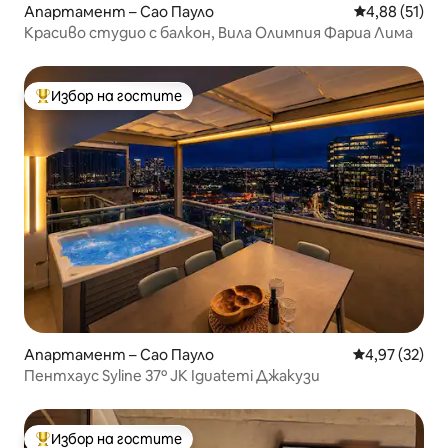
Апартамент – Сао Пауло
Средна оценк
4,88 (51)
Красиво студио с балкон, Вила Олимпия Фариа Лима
Избор на гостите
Най-популярен избор на гостите
Апартамент – Сао Пауло
Средна оценк
4,97 (32)
Пентхаус Syline 37º JK Iguatemi Джакузи
Избор на гостите
Най-популярен избор на гостите