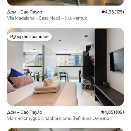
Дом – Сао Пауло
Средна оценка
4,95 (125)
Vila Madalena – Casa Madá – Климатик
Избор на гостите
Избор на гостите
Дом – Сао Пауло
Средна оценка
4,85 (109)
Уютно студио с паркомясто във Вила Олимпия