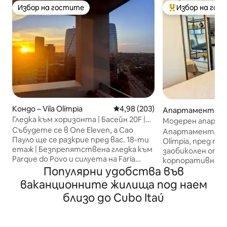
Избор на гостите
Избор на гос
Избор на гостите
Най-популярен 
Кондо – Vila Olímpia
Средна оценка: 4,98 от 5, 203
4,98 (203)
Апартамент – С
Гледка към хоризонта | Басейн 20F |
Модерен апарта
Vila Olímpia – Itaim SP
Събудете се в One Eleven, а Сао
Олимпия пред м
Апартамент в хо
Пауло ще се разкрие пред вас. 18-ти
Olímpia, пред т
етаж | Безпрепятствена гледка към
заобиколен от 
Parque do Povo и силуета на Faria
корпоративни, 
Lima. Първокласно местоположение
Популярни удобства във
търговски центро
между Вила Олимпия и Итаим. Тиха
няколко крачки 
ваканционните жилища под наем
стая със затъмняващи завеси,
Lima, Vila Olímpia
близо до Cubo Itaú
интернет със скорост 600 Mbps, 4K
do Povo и лесен
телевизор, климатик и оборудвана
Congonhas. Апартаментът
кухня (безплатни капсули за кафе).
предлага комфо
Сграда с отопляем плувен басейн