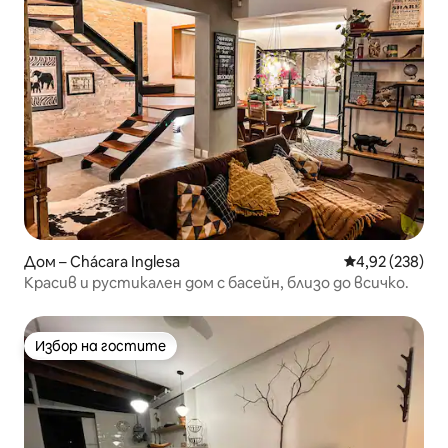
Дом – Chácara Inglesa
Средна оценка
4,92 (238)
Красив и рустикален дом с басейн, близо до всичко.
Избор на гостите
Избор на гостите