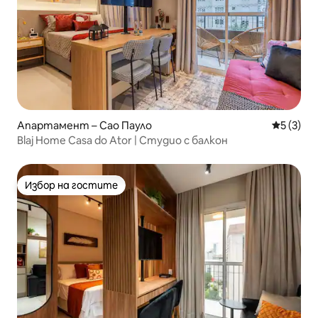
Апартамент – Сао Пауло
Средна о
5 (3)
Blaj Home Casa do Ator | Студио с балкон
Избор на гостите
Избор на гостите