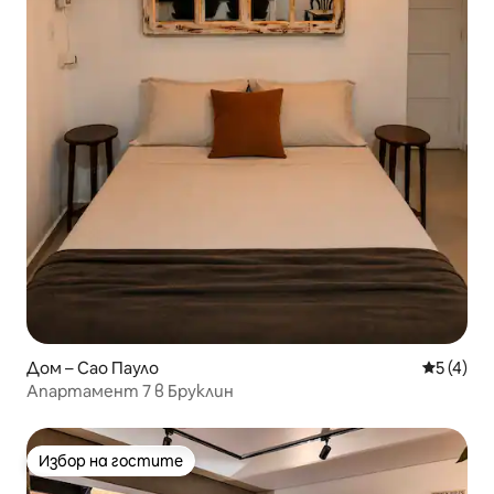
Дом – Сао Пауло
Средна о
5 (4)
Апартамент 7 в Бруклин
Избор на гостите
Избор на гостите