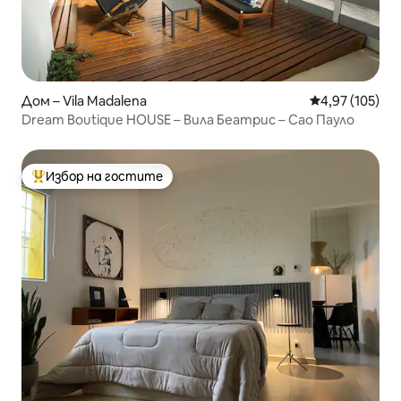
Дом – Vila Madalena
Средна оценка
4,97 (105)
Dream Boutique HOUSE – Вила Беатрис – Сао Пауло
Избор на гостите
Най-популярен избор на гостите