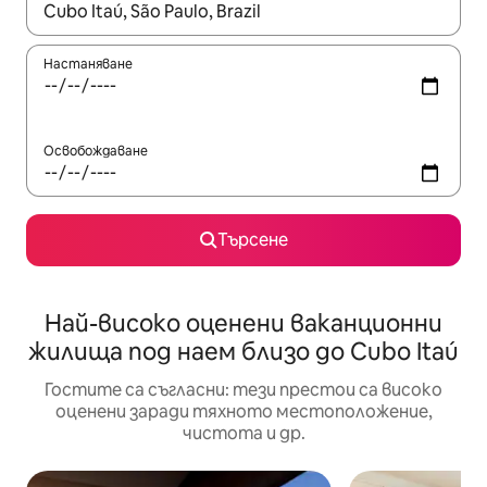
Когато резултатите се покажат, използвайте клавишите 
Настаняване
Освобождаване
Търсене
Най-високо оценени ваканционни
жилища под наем близо до Cubo Itaú
Гостите са съгласни: тези престои са високо
оценени заради тяхното местоположение,
чистота и др.