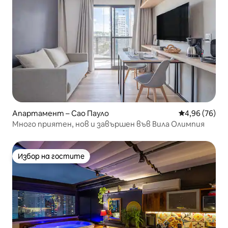
Апартамент – Сао Пауло
Средна оценк
4,96 (76)
Много приятен, нов и завършен във Вила Олимпия
Избор на гостите
Избор на гостите