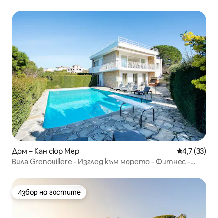
Дом – Кан сюр Мер
Средна оцен
4,7 (33)
Вила Grenouillere - Изглед към морето - Фитнес -
Сауна
Избор на гостите
Избор на гостите