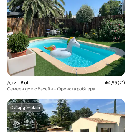
Дом – Biot
Средна оценк
4,95 (21)
Семеен дом с басейн – Френска ривиера
Супердомакин
Супердомакин