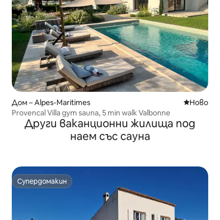
Дом – Alpes-Maritimes
Ново мяс
Ново
Provencal Villa gym sauna, 5 min walk Valbonne
Други ваканционни жилища под
наем със сауна
Супердомакин
Супердомакин