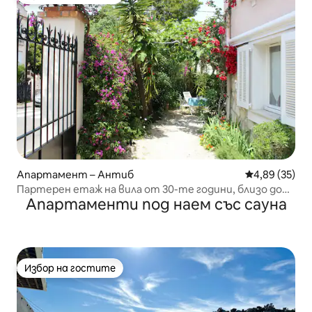
Избор на гостите
Апартамент – Антиб
Средна оценк
4,89 (35)
Партерен етаж на вила от 30-те години, близо до
Апартаменти под наем със сауна
центъра и морето
Избор на гостите
Избор на гостите