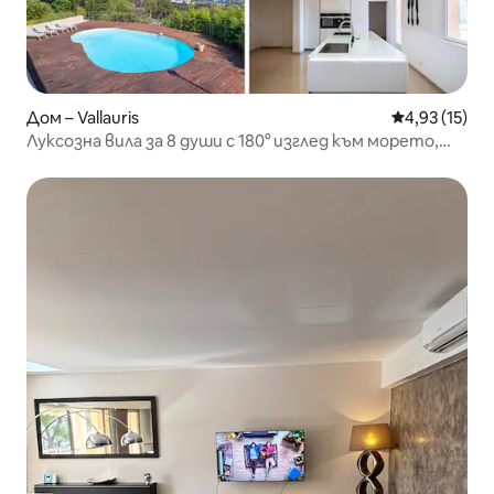
Дом – Vallauris
Средна оценк
4,93 (15)
Луксозна вила за 8 души с 180° изглед към морето,
басейн