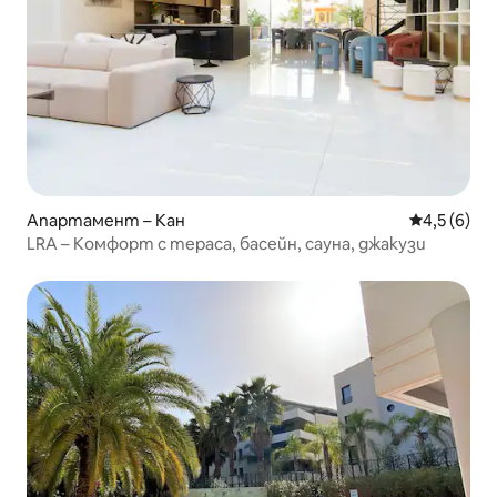
Апартамент – Кан
Средна оце
4,5 (6)
LRA – Комфорт с тераса, басейн, сауна, джакузи