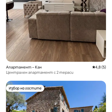
Апартамент – Кан
Средна оце
4,8 (5)
Централен апартамент с 2 тераси
Избор на гостите
Избор на гостите