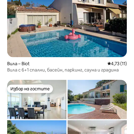
Вила – Biot
Средна оцен
4,73 (11)
Вила с 6+1 спални, басейн, паркинг, сауна и градина
Избор на гостите
Избор на гостите