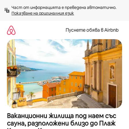
Пропускане
Част от информацията е преведена автоматично. 
към
Показване на оригиналния език
съдържанието
Пуснете обява в Airbnb
Ваканционни жилища под наем със
сауна, разположени близо до Плаж