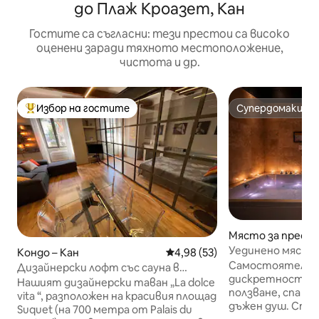
до Плаж Кроазет, Кан
Гостите са съгласни: тези престои са високо
оценени заради тяхното местоположение,
чистота и др.
Избор на гостите
Супердомакин
Най-популярен избор на гостите
Супердомакин
Място за престо
юр Мер
Уединено място з
Кондо – Кан
Средна оценка: 4,98 от 5, 53
4,98 (53)
джакузи за лично
Самостоятелно 
Дизайнерски лофт със сауна в
дискретност. Са
сърцето на квартал „Суке“
Нашият дизайнерски таван „La dolce
ползване, спа ван
vita “, разположен на красивия площад
дъжен душ. Стая Premium Love –
Suquet (на 700 метра от Palais du