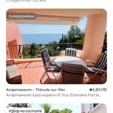
Студио Kosy City SPA
Супердомакин
Супердомакин
Апартамент – Théoule-sur-Mer
Средна оценк
4,83 (18)
Апартамент край морето в Теул (Domaine Port la
Galère)
Избор на гостите