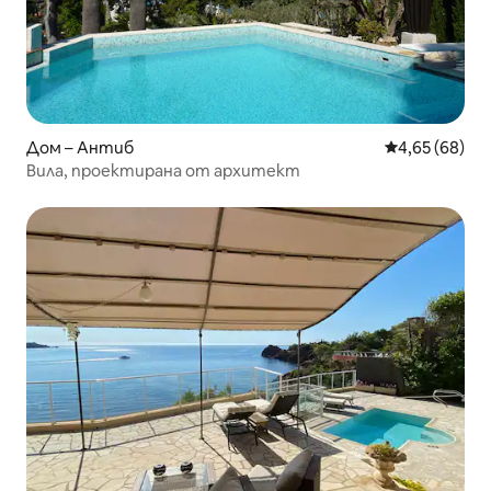
Дом – Антиб
Средна оценк
4,65 (68)
Вила, проектирана от архитект