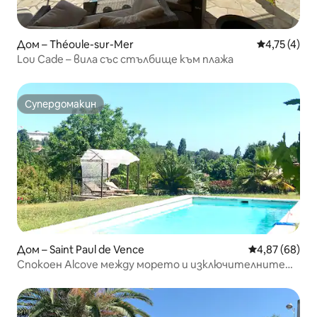
Дом – Théoule-sur-Mer
Средна оцен
4,75 (4)
Lou Cade – вила със стълбище към плажа
Супердомакин
Супердомакин
Дом – Saint Paul de Vence
Средна оценк
4,87 (68)
Спокоен Alcove между морето и изключителните
места 🕊