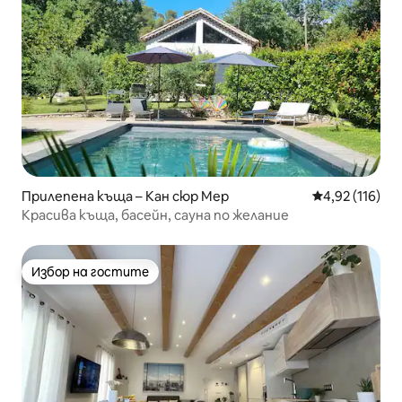
Прилепена къща – Кан сюр Мер
Средна оценка
4,92 (116)
Красива къща, басейн, сауна по желание
Избор на гостите
Избор на гостите