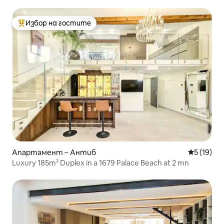
Избор на гостите
Най-популярен избор на гостите
Апартамент – Антиб
Средна оц
5 (19)
Luxury 185m² Duplex in a 1679 Palace Beach at 2 mn