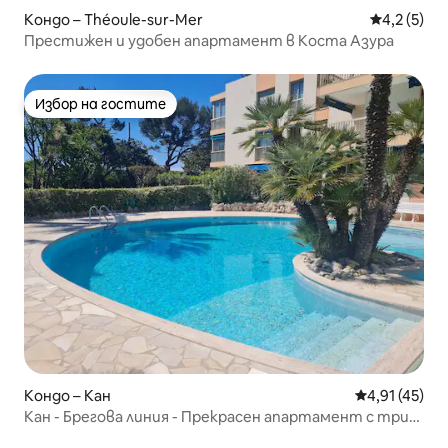
Кондо – Théoule-sur-Mer
Средна оце
4,2 (5)
Престижен и удобен апартамент в Коста Азура
Избор на гостите
Избор на гостите
Кондо – Кан
Средна оценк
4,91 (45)
Кан - Брегова линия - Прекрасен апартамент с три
стаи с басейн