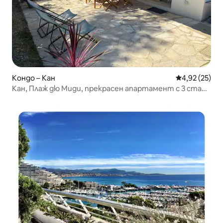
Кондо – Кан
Средна оценк
4,92 (25)
Кан, Плаж дю Миди, прекрасен апартамент с 3 стаи,
тераса, басейн