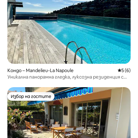
Кондо – Mandelieu-La Napoule
Средна о
5 (6)
Уникална панорамна гледка, луксозна резиденция с
изглед към морето
Избор на гостите
Избор на гостите