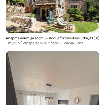
Апартамент за гости – Roquefort-les-Pins
Средна оценк
4,93 (81)
Студио в стара ферма, с басейн, сауна и спа