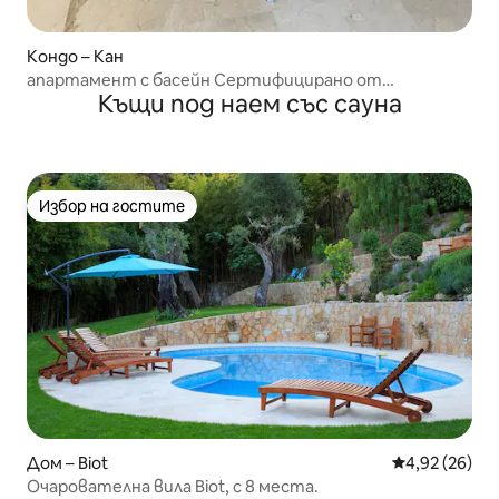
Кондо – Кан
апартамент с басейн Сертифицирано от
Къщи под наем със сауна
Министерство на туризма 25
Избор на гостите
Избор на гостите
Дом – Biot
Средна оценк
4,92 (26)
Очарователна вила Biot, с 8 места.