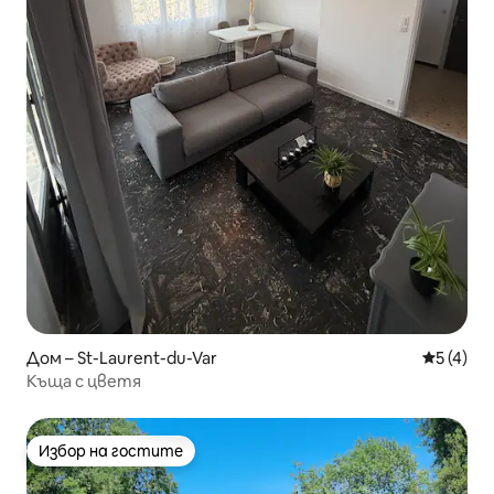
Дом – St-Laurent-du-Var
Средна о
5 (4)
Къща с цветя
Избор на гостите
Избор на гостите