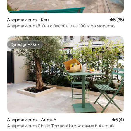
Апартамент – Кан
Средна оц
5 (35)
Апартамент в Кан с басейн и на 100 м до морето
Супердомакин
Супердомакин
Апартамент – Антиб
Средна о
5 (4)
Апартамент Cigale Terracotta със сауна в Антиб