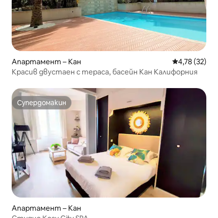
Апартамент – Кан
Средна оценк
4,78 (32)
Красив двустаен с тераса, басейн Кан Калифорния
Супердомакин
Супердомакин
Апартамент – Кан