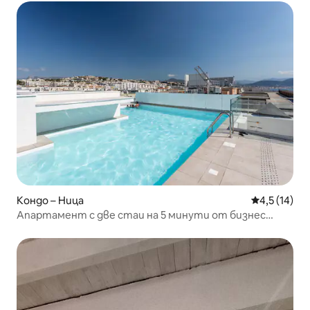
Кондо – Ница
Средна оцен
4,5 (14)
Апартамент с две стаи на 5 минути от бизнес
центъра | Телевизор | Wi-Fi | Сауна