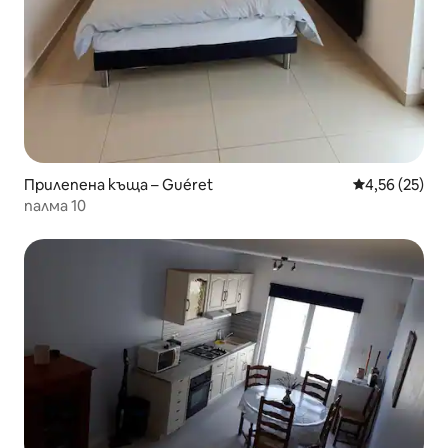
Прилепена къща – Guéret
Средна оценк
4,56 (25)
палма 10