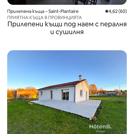
Прилепена къща – Saint-Plantaire
Средна оценк
4,62 (60)
ПРИЯТНА КЪЩА В ПРОВИНЦИЯТА
Прилепени къщи под наем с пералня
и сушилня