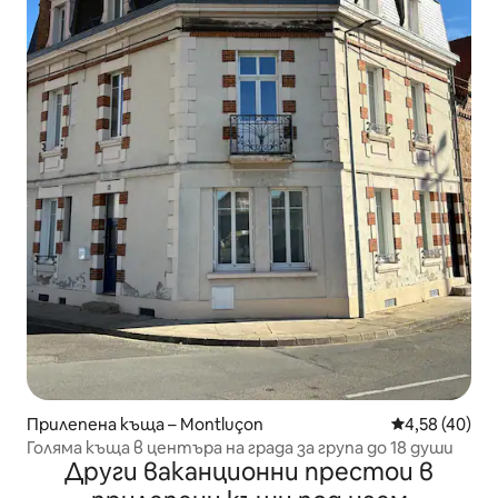
Прилепена къща – Montluçon
Средна оценк
4,58 (40)
Голяма къща в центъра на града за група до 18 души
Други ваканционни престои в