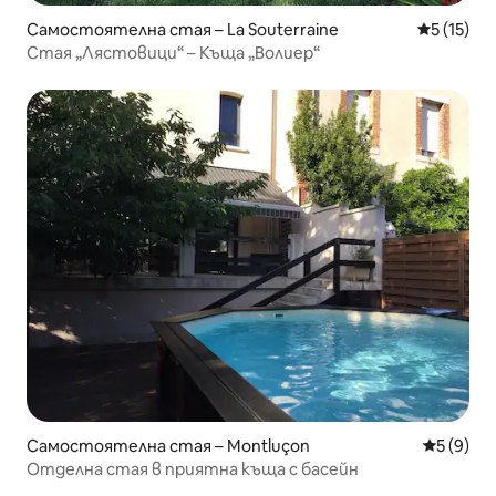
Самостоятелна стая – La Souterraine
Средна оц
5 (15)
Стая „Лястовици“ – Къща „Волиер“
Самостоятелна стая – Montluçon
Средна о
5 (9)
Отделна стая в приятна къща с басейн