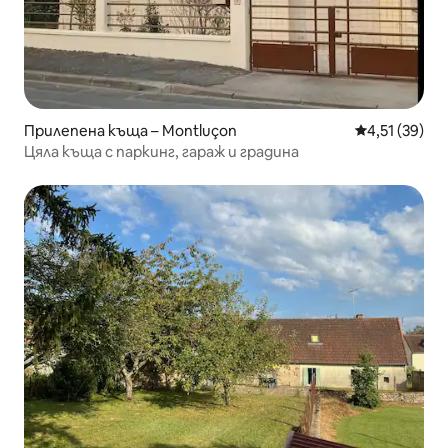
Прилепена къща – Montluçon
Средна оценк
4,51 (39)
Цяла къща с паркинг, гараж и градина