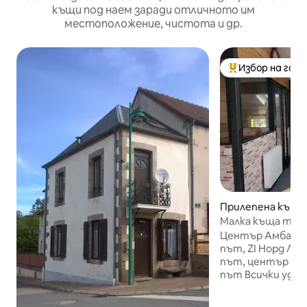
къщи под наем заради отличното им
местоположение, чистота и др.
Избор на гос
Най-популярен 
Прилепена къща
c
Малка къща тип
Амбазак
Център Амбазак,
път, ZI Норд Ли
път, център Ли
път Всички удоб
ресторант, голям
Отдаване под на