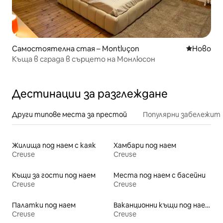
Самостоятелна стая – Montluçon
Ново мяс
Ново
Къща в сграда в сърцето на Монлюсон
Дестинации за разглеждане
Други типове места за престой
Популярни забележит
Жилища под наем с каяк
Хамбари под наем
Creuse
Creuse
Къщи за гости под наем
Места под наем с басейни
Creuse
Creuse
Палатки под наем
Ваканционни къщи под наем
Creuse
Creuse