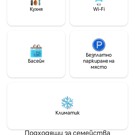
достъпът е по много стръмни
стълби. Малка градина точно срещу
Кухня
Wi-Fi
къщата за по - нататъшно
разхлаждане!
Безплатно
Басейн
паркиране на
място
Климатик
Подходящи за семейства