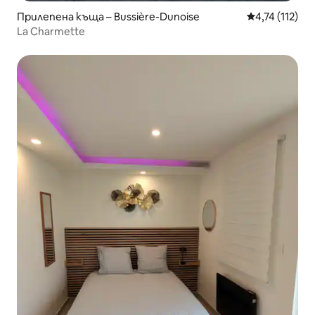
Прилепена къща – Bussière-Dunoise
Средна оценк
4,74 (112)
La Charmette