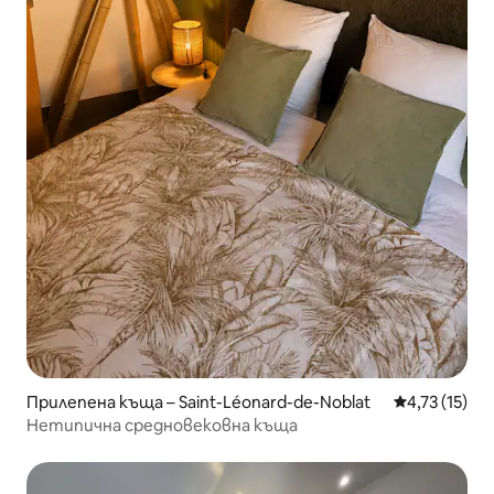
Прилепена къща – Saint-Léonard-de-Noblat
Средна оценк
4,73 (15)
Нетипична средновековна къща