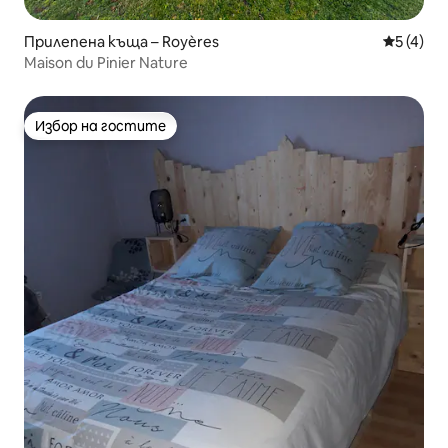
Прилепена къща – Royères
Средна о
5 (4)
Maison du Pinier Nature
Избор на гостите
Избор на гостите