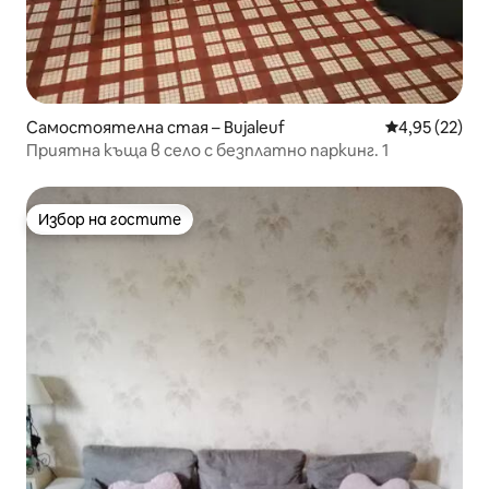
Самостоятелна стая – Bujaleuf
Средна оценк
4,95 (22)
Приятна къща в село с безплатно паркинг. 1
Избор на гостите
Избор на гостите