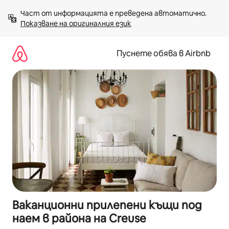
Пропускане
Част от информацията е преведена автоматично. 
към
Показване на оригиналния език
съдържанието
Пуснете обява в Airbnb
Ваканционни прилепени къщи под
наем в района на Creuse