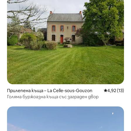
Прилепена къща – La Celle-sous-Gouzon
Средна оценк
4,92 (13)
Голяма буржоазна къща със заграден двор