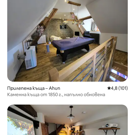
Прилепена къща – Ahun
Средна оценк
4,8 (101)
Каменна къща от 1850 г., напълно обновена