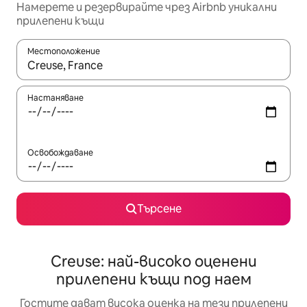
Намерете и резервирайте чрез Airbnb уникални
прилепени къщи
Местоположение
Когато резултатите се покажат, използвайте клавишите 
Настаняване
Освобождаване
Търсене
Creuse: най-високо оценени
прилепени къщи под наем
Гостите дават висока оценка на тези прилепени