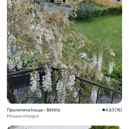
Прилепена къща – Bétête
Средна оценк
4,63 (16)
Нощно студио