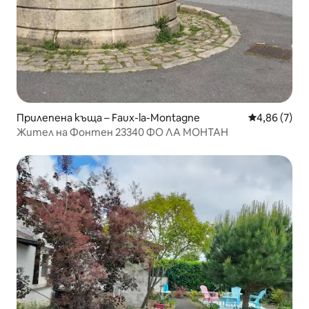
Прилепена къща – Faux-la-Montagne
Средна оцен
4,86 (7)
Жител на Фонтен 23340 ФО ЛА МОНТАН