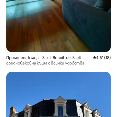
Прилепена къща – Saint-Benoît-du-Sault
Средна оценк
4,61 (18)
средновековна къща с всички удобства