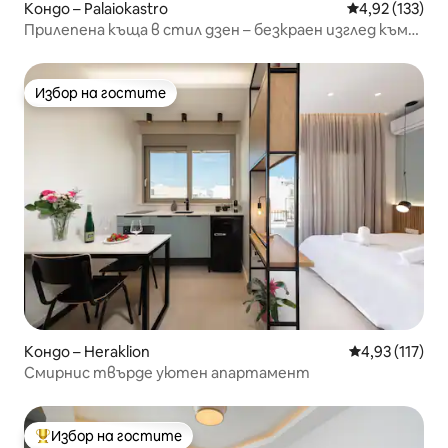
Кондо – Palaiokastro
Средна оценка
4,92 (133)
Прилепена къща в стил дзен – безкраен изглед към
морето
Избор на гостите
Избор на гостите
Кондо – Heraklion
Средна оценка
4,93 (117)
Смирнис твърде уютен апартамент
Избор на гостите
Най-популярен избор на гостите