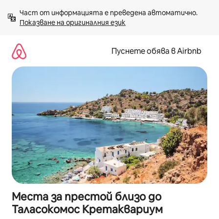
Пропускане
Част от информацията е преведена автоматично. 
към
Показване на оригиналния език
съдържанието
Пуснете обява в Airbnb
Места за престой близо до
Таласокомос Кретаквариум