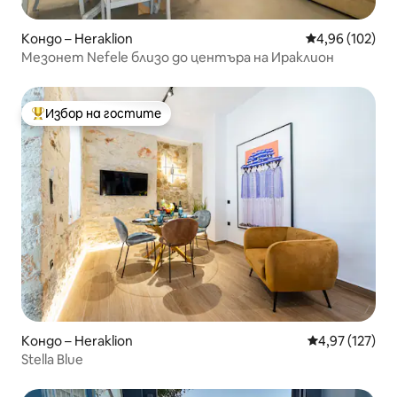
Кондо – Heraklion
Средна оценка
4,96 (102)
Мезонет Nefele близо до центъра на Ираклион
Избор на гостите
Най-популярен избор на гостите
Кондо – Heraklion
Средна оценка
4,97 (127)
Stella Blue