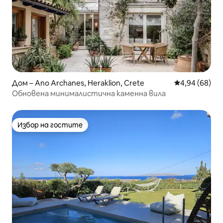
Дом – Ano Archanes, Heraklion, Crete
Средна оценк
4,94 (68)
Обновена минималистична каменна вила
Избор на гостите
Избор на гостите