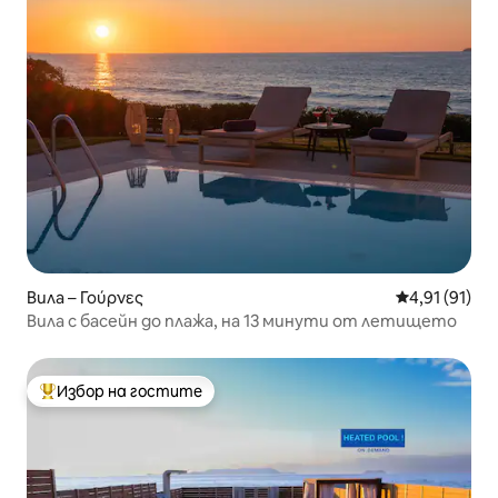
Вила – Γούρνες
Средна оценк
4,91 (91)
Вила с басейн до плажа, на 13 минути от летището
Избор на гостите
Най-популярен избор на гостите