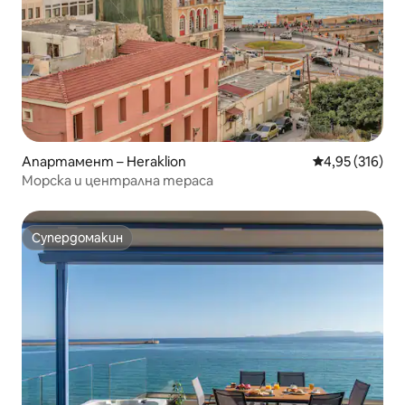
Апартамент – Heraklion
Средна оценка
4,95 (316)
Морска и централна тераса
Супердомакин
Супердомакин