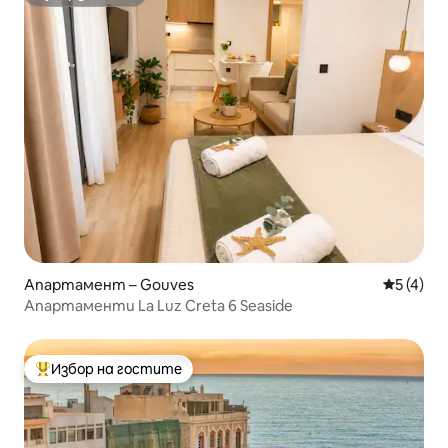
Супердомакин
Апартамент – Gouves
Средна о
5 (4)
Апартаменти La Luz Creta 6 Seaside
Избор на гостите
Най-популярен избор на гостите