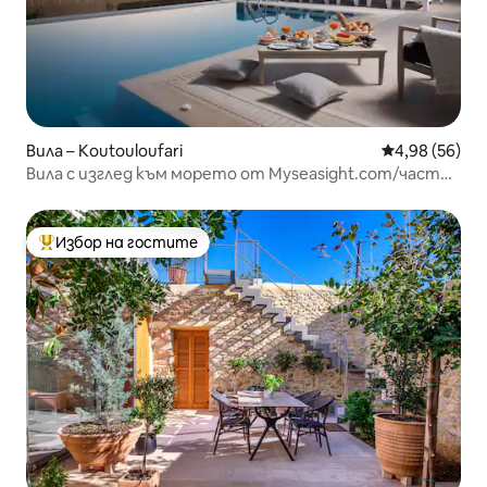
Вила – Koutouloufari
Средна оценк
4,98 (56)
Вила с изглед към морето от Myseasight.com/частна
вила
Избор на гостите
Най-популярен избор на гостите