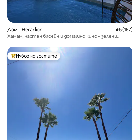
Дом – Heraklion
Средна оце
5 (157)
Хамам, частен басейн и домашно кино - зелени
забележителности
Избор на гостите
Най-популярен избор на гостите