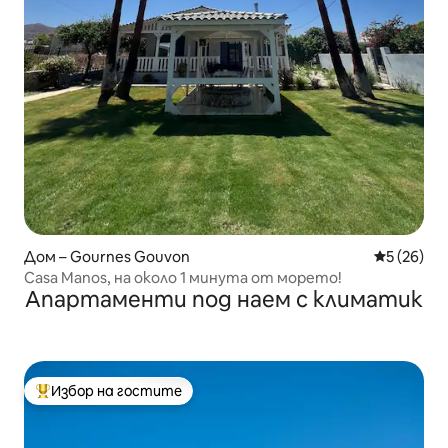
Дом – Gournes Gouvon
Средна оц
5 (26)
Casa Manos, на около 1 минута от морето!
Апартаменти под наем с климатик
Избор на гостите
Най-популярен избор на гостите