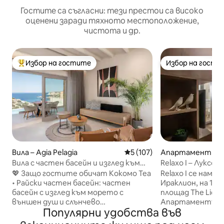
Гостите са съгласни: тези престои са високо
оценени заради тяхното местоположение,
чистота и др.
Избор на гостите
Избор на гости
Най-популярен избор на гостите
Избор на гости
Вила – Agia Pelagia
Средна оценка: 5 от 5, 107
5 (107)
Апартамент – He
Вила с частен басейн и изглед към
Relaxo I – Луксо
морето, 400 до плажа
сърцето на Ира
💖 Защо гостите обичат Кокомо Теа
Relaxo I се нами
• Райски частен басейн: частен
Ираклион, на 1 
басейн с изглед към морето с
площад The Lions
външен душ и слънчево
Апартаментът 
Популярни удобства във
пространство за отдих. • Отлично
отвътре, обхващ
крайбрежно местоположение: само
с модерни удоб