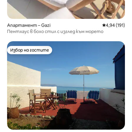
Апартамент – Gazi
Средна оценка
4,94 (191)
Пентхаус в бохо стил с изглед към морето
Избор на гостите
Избор на гостите