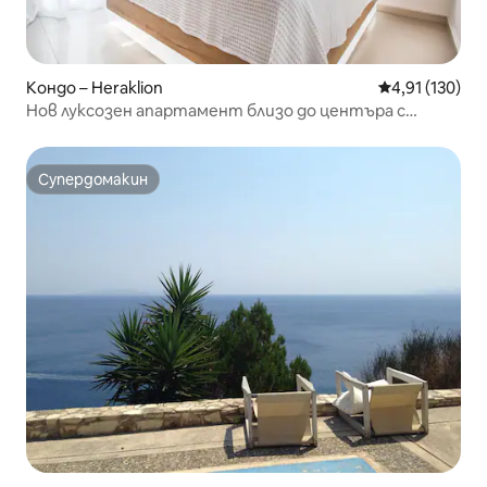
Кондо – Heraklion
Средна оценка
4,91 (130)
Нов луксозен апартамент близо до центъра с
изглед към градината
Супердомакин
Супердомакин