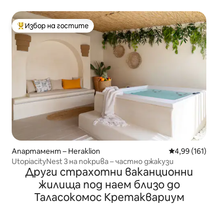
замъка на Ираклион
Избор на гостите
Най-популярен избор на гостите
Апартамент – Heraklion
Средна оценка
4,99 (161)
UtopiacityNest 3 на покрива – частно джакузи
Други страхотни ваканционни
жилища под наем близо до
Таласокомос Кретаквариум