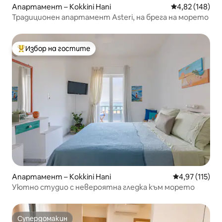
Апартамент – Kokkini Hani
Средна оценка
4,82 (148)
Традиционен апартамент Asteri, на брега на морето
Избор на гостите
Най-популярен избор на гостите
Апартамент – Kokkini Hani
Средна оценка
4,97 (115)
Уютно студио с невероятна гледка към морето
Супердомакин