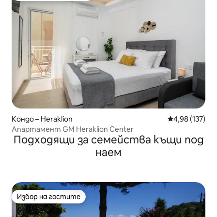
Кондо – Heraklion
Средна оценка
4,98 (137)
Апартамент GM Heraklion Center
Подходящи за семейства къщи под
наем
Избор на гостите
Избор на гостите