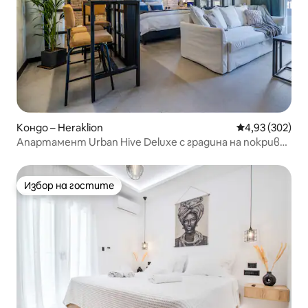
Кондо – Heraklion
Средна оценка
4,93 (302)
Апартамент Urban Hive Deluxe с градина на покрива
в Ираклион
Избор на гостите
Избор на гостите