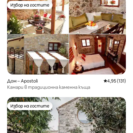
Избор на гостите
Избор на гостите
Дом – Apostoli
Средна оценка
4,95 (131)
Камари в традиционна каменна къща
Избор на гостите
Избор на гостите