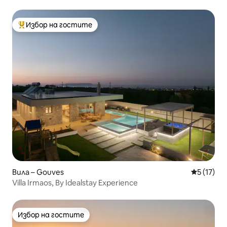
Избор на гостите
Най-популярен избор на гостите
Вила – Gouves
Средна оц
5 (17)
Villa Irmaos, By Idealstay Experience
Избор на гостите
Избор на гостите