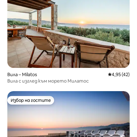
Вила – Milatos
Средна оценк
4,95 (42)
Вила с изглед към морето Милатос
Избор на гостите
Избор на гостите