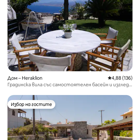
Дом – Heraklion
Средна оценка
4,88 (136)
Градинска вила със самостоятелен басейн и изглед
към морето.
Избор на гостите
Избор на гостите