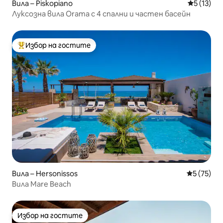
Вила – Piskopiano
Средна оц
5 (13)
Луксозна вила Orama с 4 спални и частен басейн
Избор на гостите
Най-популярен избор на гостите
Вила – Hersonissos
Средна оц
5 (75)
Вила Mare Beach
Избор на гостите
Избор на гостите