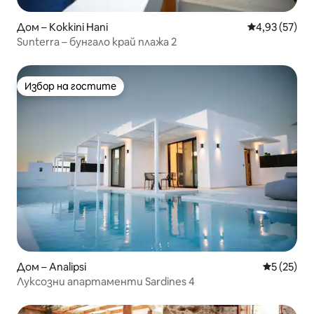
Дом – Kokkini Hani
Средна оценк
4,93 (57)
Sunterra – бунгало край плажа 2
Избор на гостите
Избор на гостите
Дом – Analipsi
Средна оц
5 (25)
Луксозни апартаменти Sardines 4