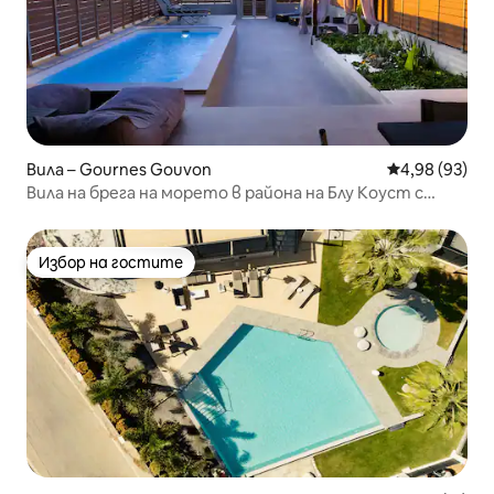
Вила – Gournes Gouvon
Средна оценк
4,98 (93)
Вила на брега на морето в района на Блу Коуст с
басейн с подгряване
Избор на гостите
Избор на гостите