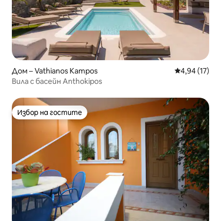
Дом – Vathianos Kampos
Средна оценк
4,94 (17)
Вила с басейн Anthokipos
Избор на гостите
Избор на гостите