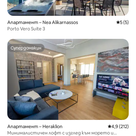
Апартамент – Nea Alikarnassos
Средна о
5 (5)
Porto Vero Suite 3
Супердомакин
Супердомакин
Апартамент – Heraklion
Средна оценк
4,9 (212)
Минималистичен лофт с изглед към морето и