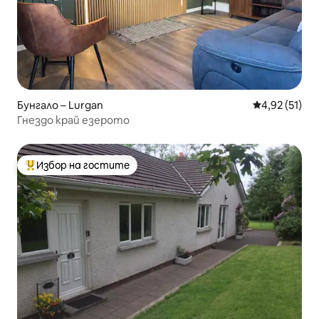
Бунгало – Lurgan
Средна оценк
4,92 (51)
Гнездо край езерото
Избор на гостите
Най-популярен избор на гостите