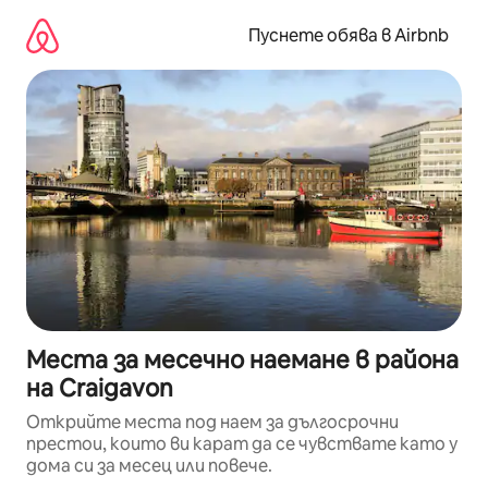
Пропускане
към
Пуснете обява в Airbnb
съдържанието
Места за месечно наемане в района
на Craigavon
Открийте места под наем за дългосрочни
престои, които ви карат да се чувствате като у
дома си за месец или повече.