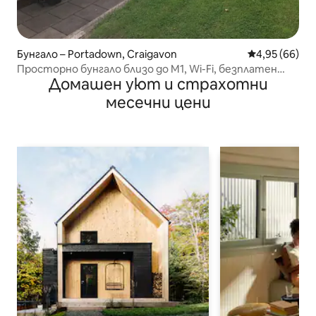
Бунгало – Portadown, Craigavon
Средна оценк
4,95 (66)
Просторно бунгало близо до M1, Wi-Fi, безплатен
Домашен уют и страхотни
паркинг
месечни цени