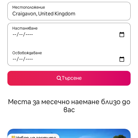
Местоположение
Когато резултатите се покажат, използвайте клавишите 
Настаняване
Освобождаване
Търсене
Места за месечно наемане близо до
вас