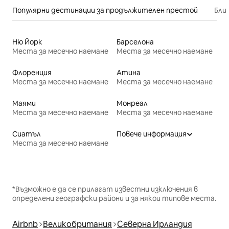
Популярни дестинации за продължителен престой
Бли
Ню Йорк
Барселона
Места за месечно наемане
Места за месечно наемане
Флоренция
Атина
Места за месечно наемане
Места за месечно наемане
Маями
Монреал
Места за месечно наемане
Места за месечно наемане
Сиатъл
Повече информация
Места за месечно наемане
*Възможно е да се прилагат известни изключения в
определени географски райони и за някои типове места.
Airbnb
Великобритания
Северна Ирландия