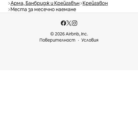
Арма, Банбридж и Крейгавън
Крейгавон
Места за месечно наемане
© 2026 Airbnb, Inc.
Поверителност
Условия