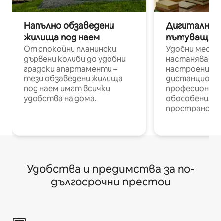
Напълно обзаведени
Дигитални н
жилища под наем
пътуващи п
От спокойни планински
Удобни места
дървени колиби до удобни
настаняване 
градски апартаменти –
настроени и
тези обзаведени жилища
дистанционн
под наем имат всички
професионалис
удобства на дома.
обособени р
пространств
Удобства и предимства за по-
дългосрочни престои