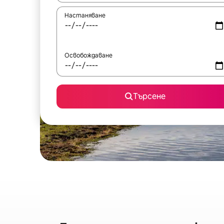
Настаняване
Освобождаване
Търсене