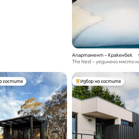
 с изглед към планината
Апартамент – Кракенбек
The Nest – уединено място н
височина
на гостите
Избор на гостите
на гостите
Най-популярен избор на гос
от 5, 11 отзива