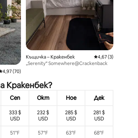
Къщичка – Кракенбек
Средна оценка: 4,6
4,67 (3)
„Serenity“ Somewhere@Crackenback
Средна оценка: 4,97 от 5, 70 отзива
4,97 (70)
а Кракенбек?
Сеп
Окт
Ное
Дек
333 $
232 $
285 $
281 $
USD
USD
USD
USD
51°F
57°F
63°F
68°F