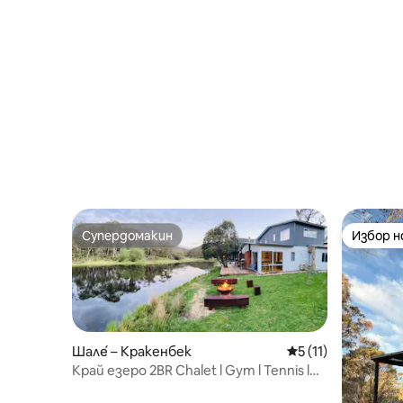
модерна,
Супердомакин
Избор 
Супердомакин
Избор 
Шале́ – Кракенбек
Средна оценка: 5 
5 (11)
Край езеро 2BR Chalet l Gym l Tennis l
Indoor Pool