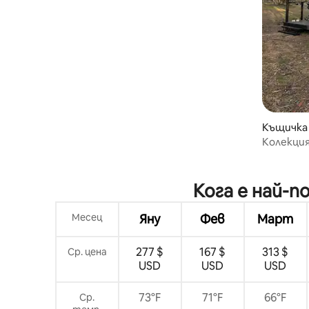
Къщичка
Колекция
„Ехидна“
Кога е най-
Месец
Яну
Фев
Март
277 $
167 $
313 $
Ср. цена
USD
USD
USD
73°F
71°F
66°F
Ср.