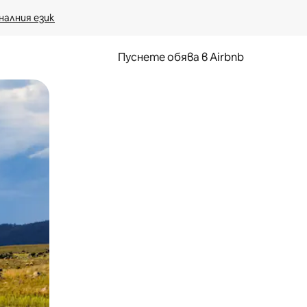
налния език
Пуснете обява в Airbnb
окосване или плъзгане.