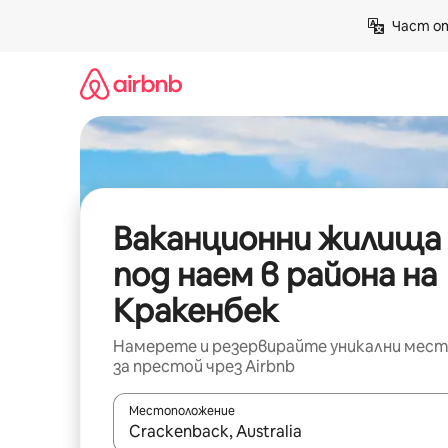
Пропускане
Част от
към
съдържанието
Ваканционни жилища
под наем в района на
Кракенбек
Намерете и резервирайте уникални мест
за престой чрез Airbnb
Местоположение
Когато резултатите се покажат, използвайт