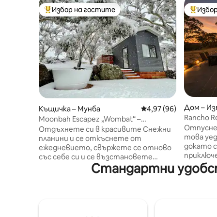
Избор на гостите
Избор
Най-популярен избор на гостите
Най-поп
Дом – И
Къщичка – Мунба
Средна оценка: 4,97 
4,97 (96)
йн
Rancho Re
Moonbah Escapez „Wombat“ –
минути 
Отпусне
романтична луксозна малка къща
Отдъхнете си в красивите Снежни
това уед
планини и се откъснете от
докато с
ежедневието, свържете се отново
приключ
със себе си и се възстановете
планини пред
Стандартни удобст
напълно сред природата. Wombat е
снежните
малка самостоятелна къща без
вътреше
електричество и вода в долината
бърз инт
Мунба, на 15 минути от Джиндабайн.
размер „k
Разположено високо над реката,
спално б
мястото е създадено за тихи