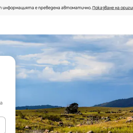
 информацията е преведена автоматично. 
Показване на ориги
а
е клавишите със стрелки нагоре и надолу или навигирайте с д