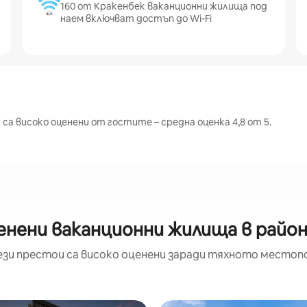
160 от Кракенбек ваканционни жилища под
наем включват достъп до Wi-Fi
са високо оценени от гостите – средна оценка 4,8 от 5.
енени ваканционни жилища в район
ези престои са високо оценени заради тяхното местоп