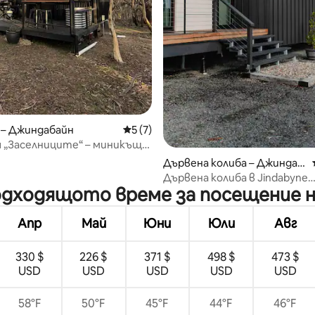
 – Джиндабайн
Средна оценка: 5 от 5, 7 отзива
5 (7)
 „Заселниците“ – миникъща
Дървена колиба – Джиндаб
айн
Дървена колиба в Jindabyne
подходящото време за посещение н
Highcountry Retreat
Апр
Май
Юни
Юли
Авг
330 $
226 $
371 $
498 $
473 $
USD
USD
USD
USD
USD
58°F
50°F
45°F
44°F
46°F