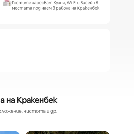
Гостите харесват Кухня, Wi-Fi и Басейн в
местата под наем в района на Кракенбек
а на Кракенбек
оложение, чистота и др.