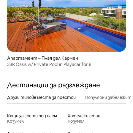
Апартамент – Плая дел Кармен
3BR Oasis w/ Private Pool in Playacar for 8
Дестинации за разглеждане
Други типове места за престой
Популярни забележит
Къщи за гости под наем
Хотелски стаи
Козумел
Козумел