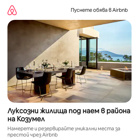
Пропускане
към
Пуснете обява в Airbnb
съдържанието
Луксозни жилища под наем в района
на Козумел
Намерете и резервирайте уникални места за
престой чрез Airbnb