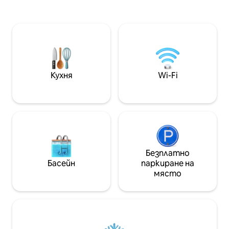
tropics. The interiors are a striking mix of
Villa offers refined
contemporary architecture and
and serene privac
traditional engineering with vaulted
or groups seeking 
brick ceilings and floor-to-ceiling
windows. Venturing out is easy with only
a 20 minute walk to Playacar Beach or
short drive to Mayan ruins. Copyright ©
Luxury Retreats. All rights reserved.
Кухня
Wi-Fi
BEDROOM & BATHROOM Main House •
Bedroom 1 - Primary: King size bed, Sofa
bed, Ensuite bathroom with stand-alone
shower & bathtub, Dual vanity, Jetted
tub, Walk-in closet, Television, Safe,
Balcony • Bedroom 2: King size bed, Sofa
bed, Ensuite bathroom with stand-alone
shower & bathtub, Jetted tub, Television
Безплатно
• Bedroom 3: 2 Double size beds, Sofa
Басейн
паркиране на
bed, Ensuite bathroom with
място
shower/bathtub combo, Jetted tub,
Walk-in closet • Bedroom 4: King size
bed, Ensuite bathroom with stand-alone
shower Main House- Separate Entrance
• Bedroom 5: Queen size bed, Ensuite
bathroom with stand-alone shower,