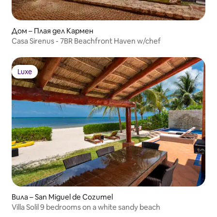
Дом – Плая дел Кармен
Casa Sirenus - 7BR Beachfront Haven w/chef
Luxe
Luxe
Вила – San Miguel de Cozumel
Villa Solil 9 bedrooms on a white sandy beach