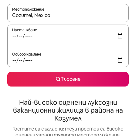
Местоположение
Когато резултатите се покажат, използвайте клавишите 
Настаняване
Освобождаване
Търсене
Най-високо оценени луксозни
ваканционни жилища в района на
Козумел
Гостите са съгласни: тези престои са високо
оценени заради тяхното местоположение,