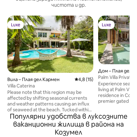
чистота и др.
Luxe
Luxe
Luxe
Luxe
Дом – Плая дел 
Palm Villa Private 5
Вила – Плая дел Кармен
Средна оценка: 4,8 от 5, 1
4,8 (15)
Carmen
Experience seaml
Villa Caterina
living at Palm Vill
Please note that this region may be
residence in Coras
affected by shifting seasonal currents
premier gated re
and weather patterns causing an influx
Surrounded by lus
of seaweed at the beach. Tucked within
modern retreat bl
Популярни удобства в луксозните
the gated Playacar community, the
with elegant comfo
landscaped gardens and mosaicked
ваканционни жилища в района на
pool, terrace loun
swimming pool of Villa Caterina provide
overlooking the go
Козумел
unmatched serenity in the Mayan
Accommodating up