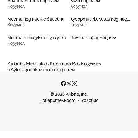
Апартаменти под наем
Вили под наем
Козумел
Козумел
Места под наем с басейни
Курортни жилища под наем
Козумел
Козумел
Места с нощувка и закуска
Повече информация
Козумел
Airbnb
Мексико
Кинтана Ро
Козумел
Луксозни жилища под наем
© 2026 Airbnb, Inc.
Поверителност
Условия