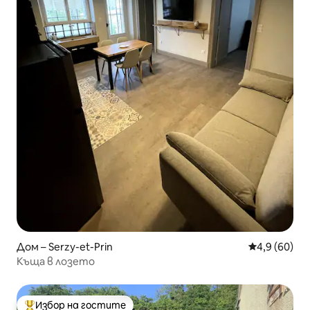
Дом – Serzy-et-Prin
Средна оцен
4,9 (60)
Къща в лозето
Избор на гостите