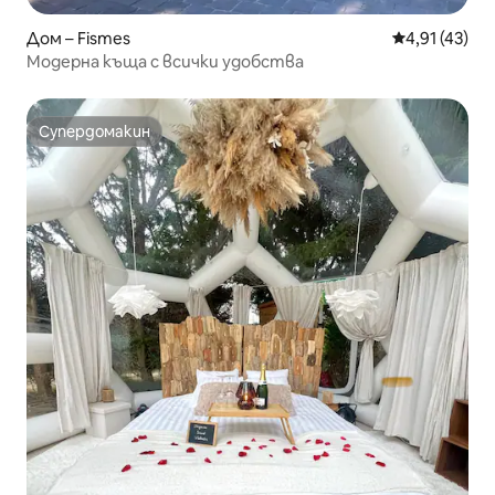
Дом – Fismes
Средна оценк
4,91 (43)
Модерна къща с всички удобства
Супердомакин
Супердомакин