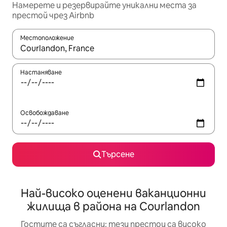
Намерете и резервирайте уникални места за
престой чрез Airbnb
Местоположение
Когато резултатите се покажат, използвайте клавишите 
Настаняване
Освобождаване
Търсене
Най-високо оценени ваканционни
жилища в района на Courlandon
Гостите са съгласни: тези престои са високо