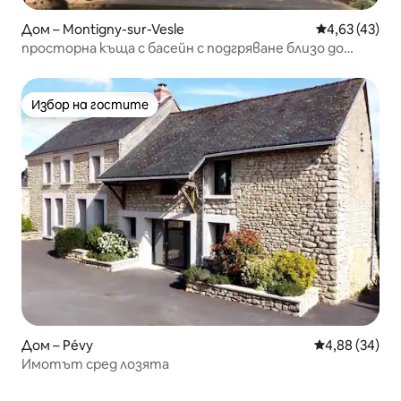
Дом – Montigny-sur-Vesle
Средна оценк
4,63 (43)
просторна къща с басейн с подгряване близо до
Реймс
Избор на гостите
Избор на гостите
Дом – Pévy
Средна оценк
4,88 (34)
Имотът сред лозята