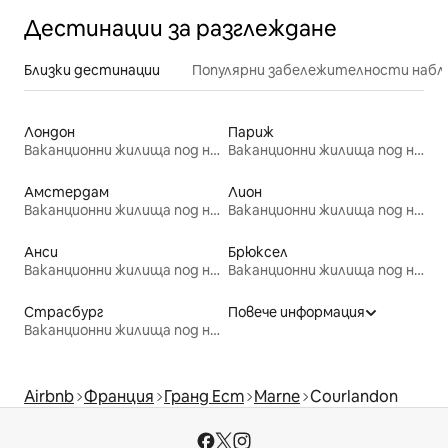
Дестинации за разглеждане
Близки дестинации
Популярни забележителности набл
Лондон
Париж
Ваканционни жилища под наем
Ваканционни жилища под наем
Амстердам
Лион
Ваканционни жилища под наем
Ваканционни жилища под наем
Анси
Брюксел
Ваканционни жилища под наем
Ваканционни жилища под наем
Страсбург
Повече информация
Ваканционни жилища под наем
Airbnb
Франция
Гранд Ест
Marne
Courlandon