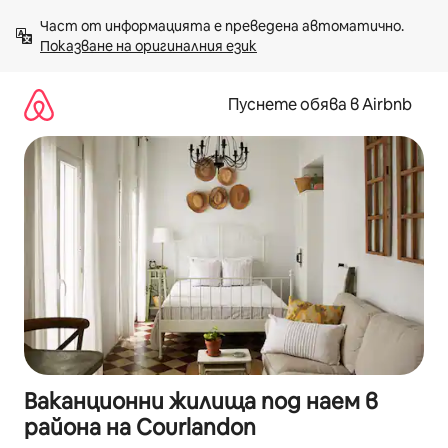
Пропускане
Част от информацията е преведена автоматично. 
към
Показване на оригиналния език
съдържанието
Пуснете обява в Airbnb
Ваканционни жилища под наем в
района на Courlandon