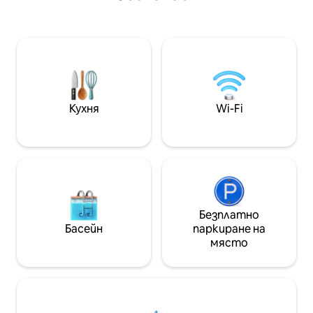
дървета (тераса, градински мебели,
чадър и морава) Спокойствието и
смяната на обстановката са
гарантирани. Идеално за кратки и
дълги престои или за професионални
цели. Близост (3 км) до село с всички
магазини, включително
хипермаркети и електрически
Кухня
Wi-Fi
терминали. 26 км от Реймс (25
минути), € 20 +/ домашен любимец/
престой.
Безплатно
Басейн
паркиране на
място