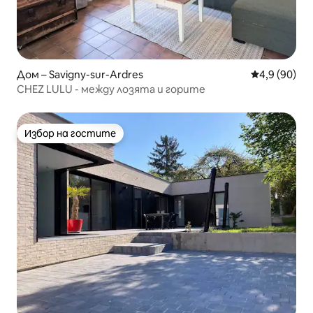
Дом – Savigny-sur-Ardres
Средна оцен
4,9 (90)
CHEZ LULU - между лозята и горите
Избор на гостите
Избор на гостите