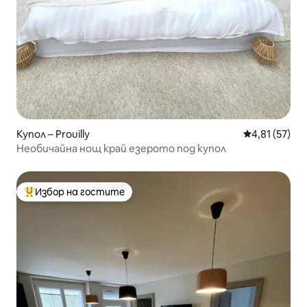
Купол – Prouilly
Средна оценк
4,81 (57)
Необичайна нощ край езерото под купол
Избор на гостите
Най-популярен избор на гостите