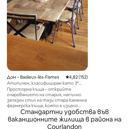
но много уютно
три етажа. Вът
разполага с кът
както и с всеки
до откритата к
частен достъп д
магическо прост
Marcks е удобен 
който да отсед
разглеждате ша
многото му леге
Дом – Baslieux-lès-Fismes
Средна оценка: 4,82 от 5, 15
4,82 (152)
Атипичен, класифициран като 3*
обзаведен туристически обект
Просторна къща – открийте
очарованието на стария, напълно
запазен стил на тази стара каменна
фермерска къща, която е изцяло
Стандартни удобства във
реновирана. 1 безплатна бутилка
шампанско при резервация за
ваканционните жилища в района на
5 нощувки. Къща с 2 етажа над
Courlandon
земята и оградена градина с цветя и