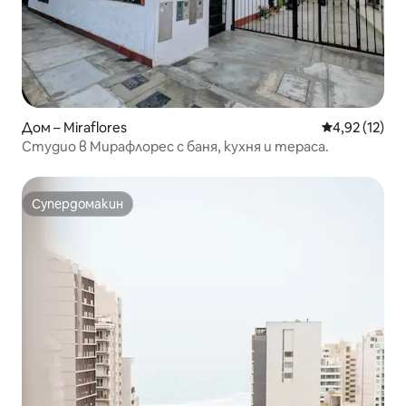
Дом – Miraflores
Средна оценк
4,92 (12)
Студио в Мирафлорес с баня, кухня и тераса.
Супердомакин
Супердомакин