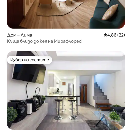
Дом – Лима
Средна оценк
4,86 (22)
Къща близо до кея на Мирафлорес!
Избор на гостите
Избор на гостите