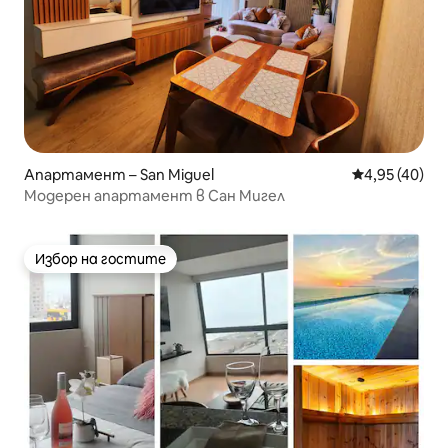
Апартамент – San Miguel
Средна оценк
4,95 (40)
Модерен апартамент в Сан Мигел
Избор на гостите
Избор на гостите