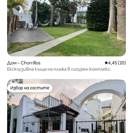
Дом – Chorrillos
Средна оценк
4,45 (20)
Ексклузивна къща на плажа в сигурен комплекс.
Избор на гостите
Избор на гостите