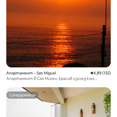
Апартамент – San Miguel
Средна оценка
4,89 (132)
Апартамент в Сан Мигел, красив изглед към
морето
Супердомакин
Супердомакин