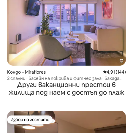
Кондо – Miraflores
Средна оценка
4,91 (144)
2 спални · Басейн на покрива и фитнес зала · Бахада
Други ваканционни престои в
Балта – Мирафлорес
жилища под наем с достъп до плаж
Избор на гостите
Избор на гостите