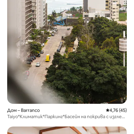
Дом – Barranco
Средна оценк
4,76 (45)
Taiyo*Климатик*Паркинг*Басейн на покрива с изглед
към океана*