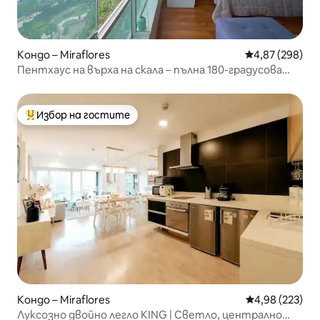
Кондо – Miraflores
Средна оценка
4,87 (298)
Пентхаус на върха на скала – пълна 180-градусова
гледка към океана
Избор на гостите
Най-популярен избор на гостите
Кондо – Miraflores
Средна оценка
4,98 (223)
Луксозно двойно легло KING | Светло, централно