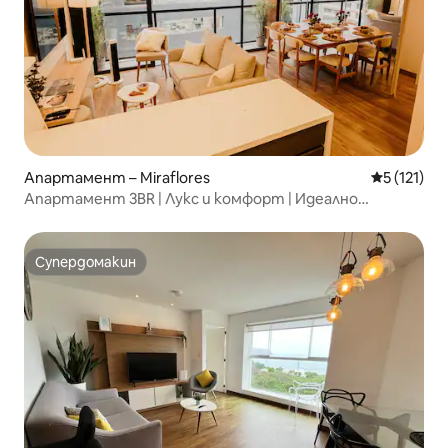
Апартамент – Miraflores
Средна оце
5 (121)
Апартамент 3BR | Лукс и комфорт | Идеално
местоположение
Супердомакин
Супердомакин