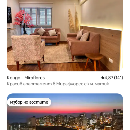
Кондо – Miraflores
Средна оценка
4,87 (141)
Красив апартамент в Мирафлорес с климатик
Избор на гостите
Избор на гостите