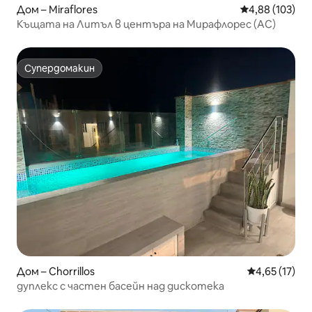
Дом – Miraflores
Средна оценка
4,88 (103)
Къщата на Литъл в центъра на Мирафлорес (AC)
Супердомакин
Супердомакин
Дом – Chorrillos
Средна оценк
4,65 (17)
дуплекс с частен басейн над дискотека