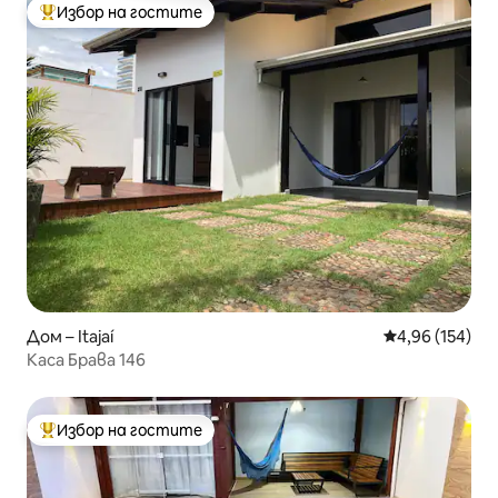
Избор на гостите
Най-популярен избор на гостите
Дом – Itajaí
Средна оценка
4,96 (154)
Каса Брава 146
Избор на гостите
Най-популярен избор на гостите