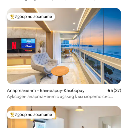
Избор на гостите
Най-популярен избор на гостите
Апартамент – Балнеариу-Камбориу
Средна оц
5 (37)
Луксозен апартамент с изглед към морето със
смарт дом, нов
Избор на гостите
Най-популярен избор на гостите