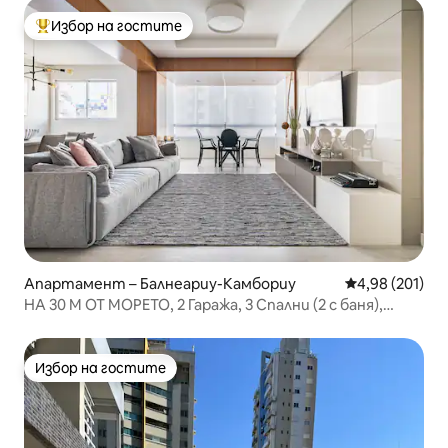
Избор на гостите
Най-популярен избор на гостите
Апартамент – Балнеариу-Камбориу
Средна оценка
4,98 (201)
НА 30 М ОТ МОРЕТО, 2 Гаража, 3 Спални (2 с баня),
Изглед към морето
Избор на гостите
Избор на гостите