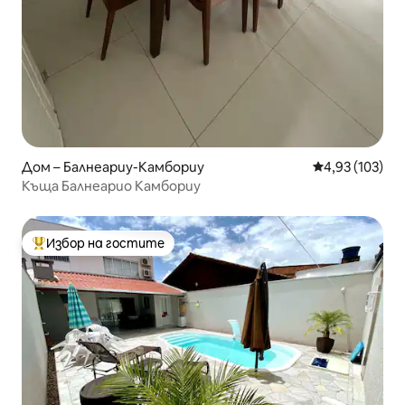
Дом – Балнеариу-Камбориу
Средна оценка
4,93 (103)
Къща Балнеарио Камбориу
Избор на гостите
Най-популярен избор на гостите