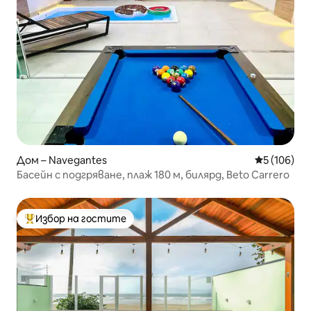
Дом – Navegantes
Средна оце
5 (106)
Басейн с подгряване, плаж 180 м, билярд, Beto Carrero
Избор на гостите
Най-популярен избор на гостите