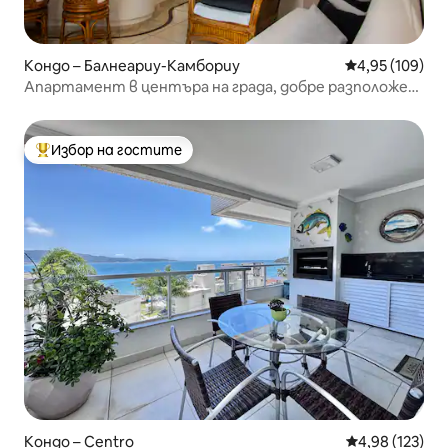
Кондо – Балнеариу-Камбориу
Средна оценка
4,95 (109)
Апартамент в центъра на града, добре разположен
на плажа
Избор на гостите
Най-популярен избор на гостите
Кондо – Centro
Средна оценка
4,98 (123)