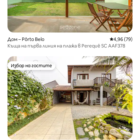
Дом – Pôrto Belo
Средна оценк
4,96 (79)
Къща на първа линия на плажа в Perequê SC AAF378
Избор на гостите
Избор на гостите