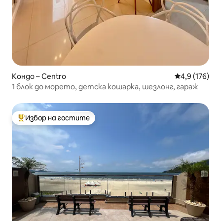
Кондо – Centro
Средна оценк
4,9 (176)
1 блок до морето, детска кошарка, шезлонг, гараж
Избор на гостите
Най-популярен избор на гостите