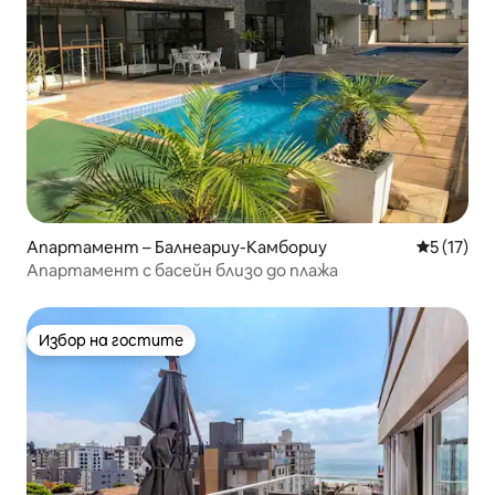
Апартамент – Балнеариу-Камбориу
Средна оц
5 (17)
Апартамент с басейн близо до плажа
Избор на гостите
Избор на гостите