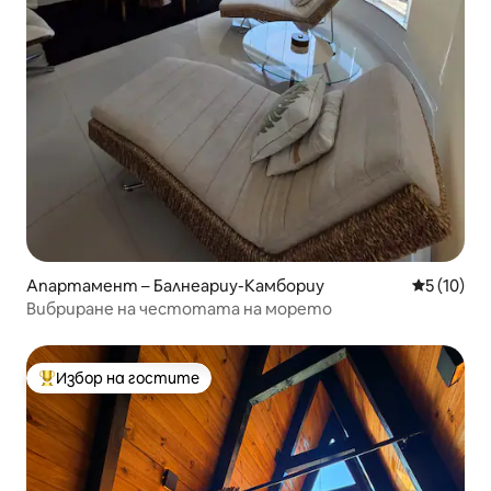
Апартамент – Балнеариу-Камбориу
Средна оц
5 (10)
​Вибриране на честотата на морето
Избор на гостите
Най-популярен избор на гостите