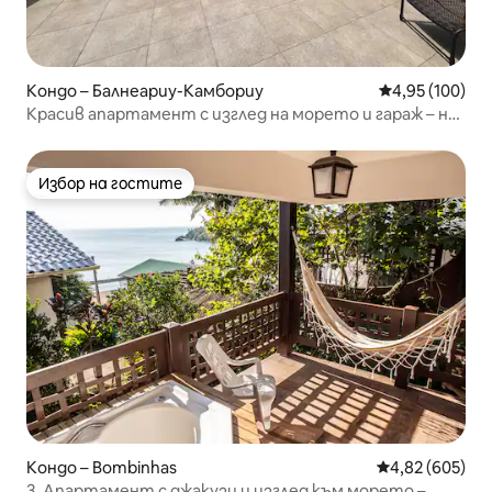
Кондо – Балнеариу-Камбориу
Средна оценка
4,95 (100)
Красив апартамент с изглед на морето и гараж – не
пропускайте!
Избор на гостите
Избор на гостите
Кондо – Bombinhas
Средна оценка
4,82 (605)
3. Апартамент с джакузи и изглед към морето –