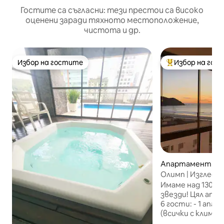
Гостите са съгласни: тези престои са високо
оценени заради тяхното местоположение,
чистота и др.
Избор на гостите
Избор на гос
Избор на гостите
Най-популярен 
Апартамент – Б
мбориу
Олимп | Изглед к
апартамент с ан
Имаме над 130 от
Климатик
звезди! Цял апартамент за до
6 гости: - 1 апартамент+2 стаи
(всички с клима
двете най - голе