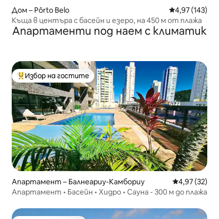
Дом – Pôrto Belo
Средна оценка
4,97 (143)
Къща в центъра с басейн и езеро, на 450 м от плажа
Апартаменти под наем с климатик
Избор на гостите
Най-популярен избор на гостите
Апартамент – Балнеариу-Камбориу
Средна оценк
4,97 (32)
Апартамент • Басейн • Хидро • Сауна - 300 м до плажа