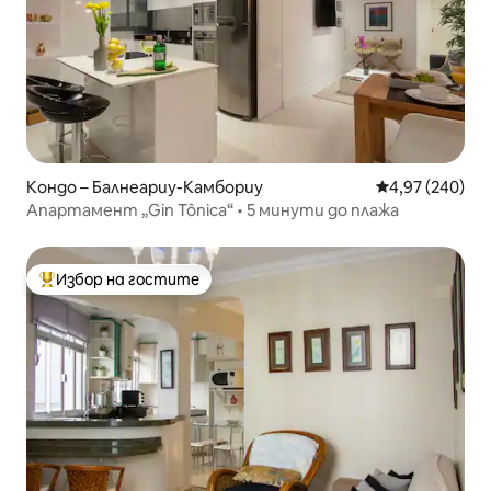
Кондо – Балнеариу-Камбориу
Средна оценка
4,97 (240)
Апартамент „Gin Tônica“ • 5 минути до плажа
Избор на гостите
Най-популярен избор на гостите