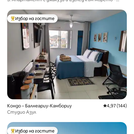
Morada do Ganso
Избор на гостите
Най-популярен избор на гостите
Кондо – Балнеариу-Камбориу
Средна оценка
4,97 (144)
Студио Азул
Избор на гостите
Най-популярен избор на гостите