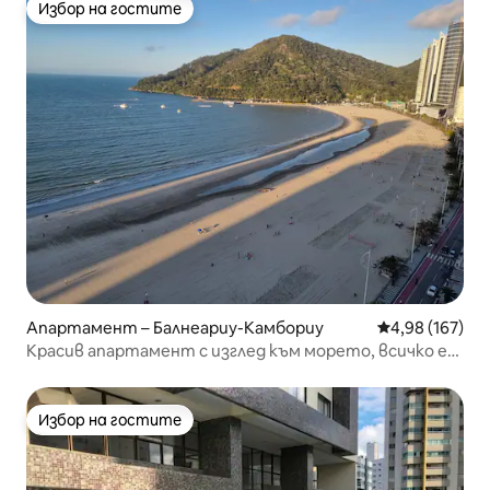
Избор на гостите
Избор на гостите
Апартамент – Балнеариу-Камбориу
Средна оценка
4,98 (167)
Красив апартамент с изглед към морето, всичко е
ново, 2 спални + гараж
Избор на гостите
Избор на гостите