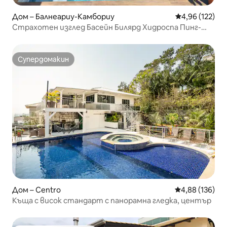
Дом – Балнеариу-Камбориу
Средна оценка
4,96 (122)
Страхотен изглед Басейн Билярд Хидроспа Пинг-
понг
Супердомакин
Супердомакин
Дом – Centro
Средна оценка
4,88 (136)
Къща с висок стандарт с панорамна гледка, център