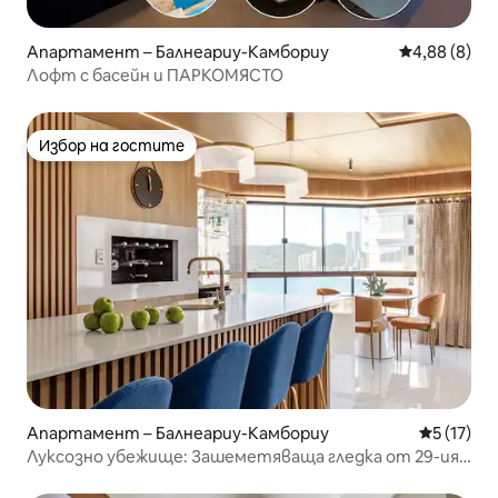
Апартамент – Балнеариу-Камбориу
Средна оцен
4,88 (8)
Лофт с басейн и ПАРКОМЯСТО
Избор на гостите
Избор на гостите
Апартамент – Балнеариу-Камбориу
Средна оц
5 (17)
Луксозно убежище: Зашеметяваща гледка от 29-ия
етаж