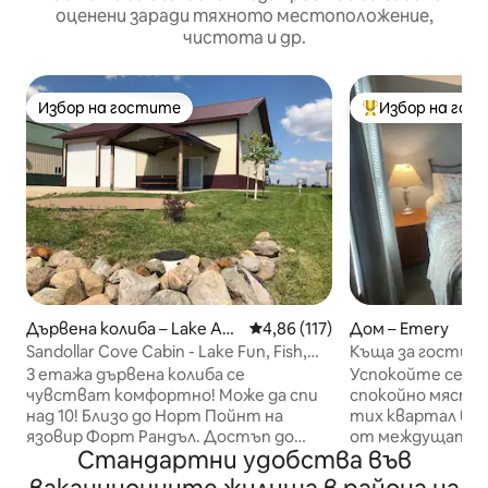
оценени заради тяхното местоположение,
чистота и др.
Избор на гостите
Избор на гос
Избор на гостите
Най-популярен 
Дървена колиба – Lake An
Средна оценка: 4,86 от 5, 11
4,86 (117)
Дом – Emery
des
Sandollar Cove Cabin - Lake Fun, Fish,
Къща за гости Ple
Pheasants!
3 етажа дървена колиба се
Успокойте се в 
чувстват комфортно! Може да спи
спокойно място 
над 10! Близо до Норт Пойнт на
тих квартал в ма
язовир Форт Рандъл. Достъп до
от междущатска
Стандартни удобства във
пристанището за лодки на по -
този дом разпола
малко от 1/4 миля, къмпинги, плаж,
удобства на по -