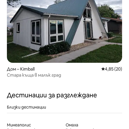
Дом – Kimball
Средна оценк
4,85 (20)
Стара къща в малък град
Дестинации за разглеждане
Близки дестинации
Минеаполис
Омаха