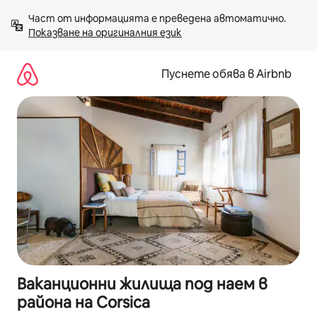
Пропускане
Част от информацията е преведена автоматично. 
към
Показване на оригиналния език
съдържанието
Пуснете обява в Airbnb
Ваканционни жилища под наем в
района на Corsica