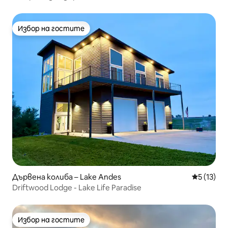
Избор на гостите
Избор на гостите
Дървена колиба – Lake Andes
Средна оц
5 (13)
Driftwood Lodge - Lake Life Paradise
Избор на гостите
Избор на гостите