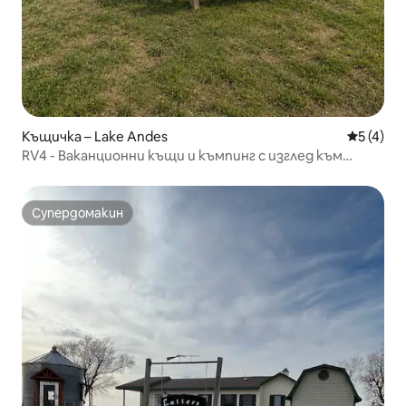
Къщичка – Lake Andes
Средна о
5 (4)
RV4 - Ваканционни къщи и къмпинг с изглед към
реката - Ваканционна къща 4
Супердомакин
Супердомакин