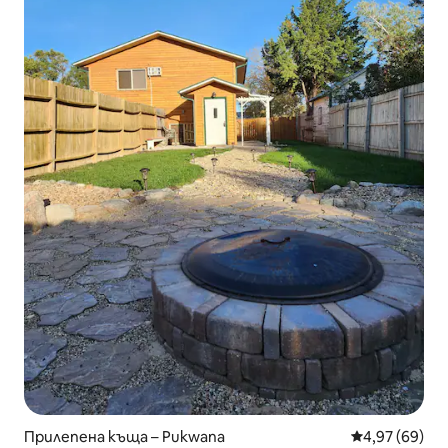
Прилепена къща – Pukwana
Средна оценк
4,97 (69)