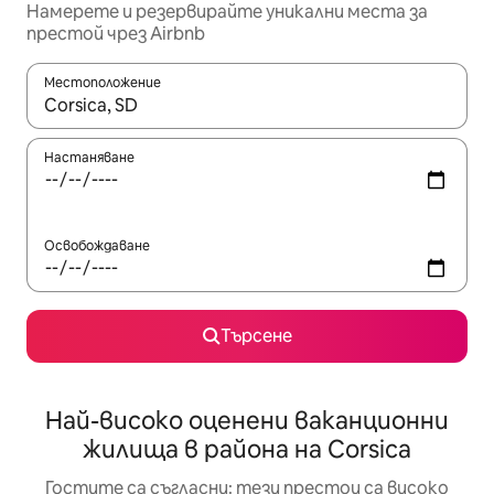
Намерете и резервирайте уникални места за
престой чрез Airbnb
Местоположение
Когато резултатите се покажат, използвайте клавишите 
Настаняване
Освобождаване
Търсене
Най-високо оценени ваканционни
жилища в района на Corsica
Гостите са съгласни: тези престои са високо