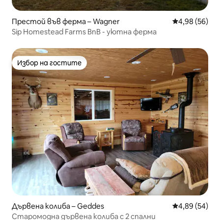
Престой във ферма – Wagner
Средна оценк
4,98 (56)
Sip Homestead Farms BnB - уютна ферма
Избор на гостите
Избор на гостите
Дървена колиба – Geddes
Средна оценк
4,89 (54)
Старомодна дървена колиба с 2 спални