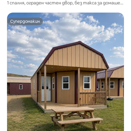
1 спалня, ограден частен двор, без такса за домашен
любимец!
Супердомакин
Супердомакин