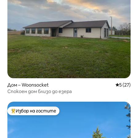
Дом – Woonsocket
Средна оц
5 (27)
Спокоен дом близо до езера
Избор на гостите
Най-популярен избор на гостите