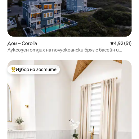
Дом – Corolla
Средна оценк
4,92 (51)
Луксозен отдих на полуокеански бряг с басейн и
тераса
Избор на гостите
Най-популярен избор на гостите