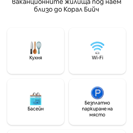
ваканционните жилища под наем
бъчви ✓ Две външни хидромасажни
Дивата природа
близо до Корал Бийч
вани за накисване ✓ Външен душ с
изобилна в тов
две глави на душове с валежи ✓
бягство или сем
Електрическа камина с двойно
вижте делфини, 
легло✓ king size ✓ Душ кабина с две
др. Насладете се
глави на душове с валежи
нова хидромасаж
Оборудване за✓ тренировки ✓
самостоятелен д
Пералня и сушилня ✓ Безплатен бърз
балкон от всяка
Wi - Fi Включени са✓ безплатно✓
гледка! Намира 
спално бельо и кърпи за паркиране!
центъра на град
Кухня
Wi-Fi
Включени са✓ шампоан, балсам и душ
Банкс. Релаксац
гел!
очакват!🌊🏖️☀️
Безплатно
Басейн
паркиране на
място