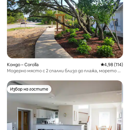
Кондо – Corolla
Средна оценка
4,98 (114)
Модерно място с 2 спални близо до плажа, морето и
фара!
Избор на гостите
Избор на гостите