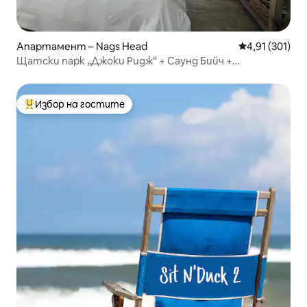
Апартамент – Nags Head
Средна оценка
4,91 (301)
Щатски парк „Джоки Ридж“ + Саунд Бийч +
хидромасажна вана
Избор на гостите
Най-популярен избор на гостите