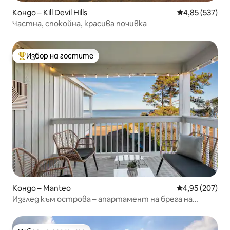
Кондо – Kill Devil Hills
Средна оценка
4,85 (537)
Частна, спокойна, красива почивка
Избор на гостите
Най-популярен избор на гостите
Кондо – Manteo
Средна оценка
4,95 (207)
Изглед към острова – апартамент на брега на
морето! Напълно обновен!