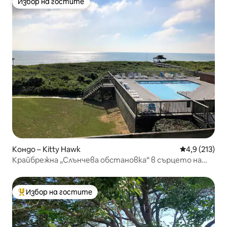
Избор на гостите
Избор на гостите
Кондо – Kitty Hawk
Средна оценк
4,9 (213)
Крайбрежна „Слънчева обстановка“ в сърцето на
Дък
Избор на гостите
Най-популярен избор на гостите