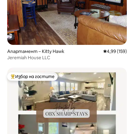
Апартамент – Kitty Hawk
Средна оценка
4,99 (159)
Jeremiah House LLC
Избор на гостите
Най-популярен избор на гостите