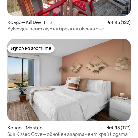
Кондо – Kill Devil Hills
Средна оценка
4,95 (122)
Луксозен пентхаус на брега на океана със
зашеметяващи изгледи!
Избор на гостите
Избор на гостите
Кондо – Manteo
Средна оценка
4,95 (177)
Sun Kissed Cove – обновен апартамент край водата!