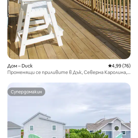
Дом – Duck
Средна оценк
4,99 (76)
Променящи се приливите в Дък, Северна Каролина,
OBX
Супердомакин
Супердомакин