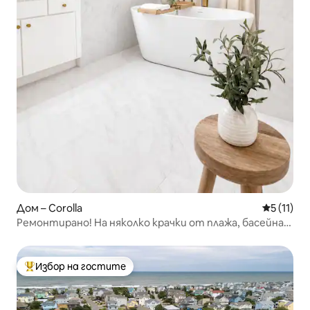
Дом – Corolla
Средна оц
5 (11)
Ремонтирано! На няколко крачки от плажа, басейна,
тенис корта/корта за пикълбол
Избор на гостите
Най-популярен избор на гостите