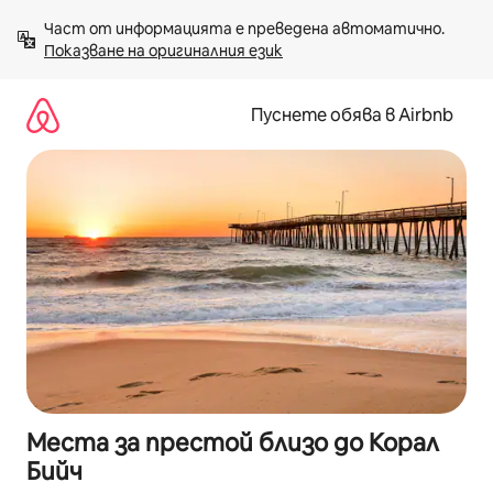
Пропускане
Част от информацията е преведена автоматично. 
към
Показване на оригиналния език
съдържанието
Пуснете обява в Airbnb
Места за престой близо до Корал
Бийч