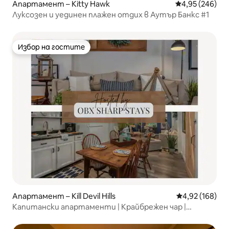
Апартамент – Kitty Hawk
Средна оценка
4,95 (246)
Луксозен и уединен плажен отдих в Аутър Банкс #1
Избор на гостите
Избор на гостите
Апартамент – Kill Devil Hills
Средна оценка
4,92 (168)
Капитански апартаменти | Крайбрежен чар |
Безплатни велосипеди |MP6