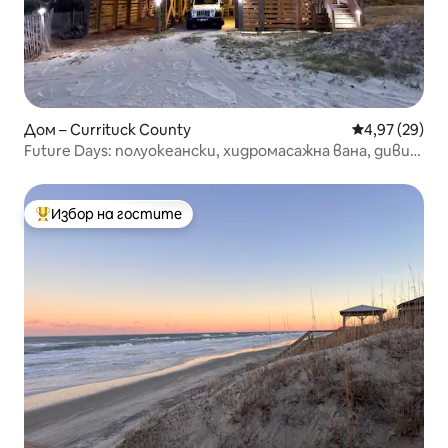
Дом – Currituck County
Средна оценк
4,97 (29)
Future Days: полуокеански, хидромасажна вана, диви
коне
Избор на гостите
Най-популярен избор на гостите