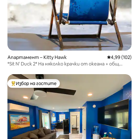
Апартамент – Kitty Hawk
Средна оценка
4,99 (102)
*Sit N' Duck 2* На няколко крачки от океана + общ
басейн!
Избор на гостите
Най-популярен избор на гостите