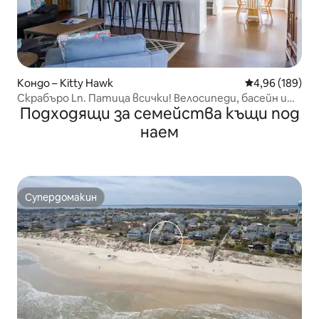
Кондо – Kitty Hawk
Средна оценка
4,96 (189)
Скрабъро Ln. Патица всички! Велосипеди, басейн и
Подходящи за семейства къщи под
плаж!
наем
Супердомакин
Супердомакин