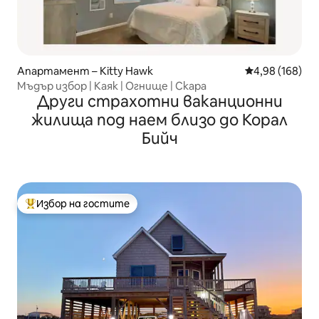
Апартамент – Kitty Hawk
Средна оценка
4,98 (168)
Мъдър избор | Каяк | Огнище | Скара
Други страхотни ваканционни
жилища под наем близо до Корал
Бийч
Избор на гостите
Най-популярен избор на гостите