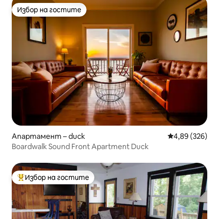
Избор на гостите
Избор на гостите
Апартамент – duck
Средна оценка
4,89 (326)
Boardwalk Sound Front Apartment Duck
Избор на гостите
Най-популярен избор на гостите