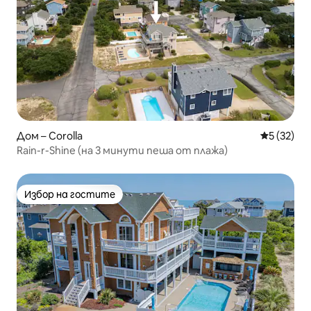
Дом – Corolla
Средна оц
5 (32)
Rain-r-Shine (на 3 минути пеша от плажа)
Избор на гостите
Избор на гостите