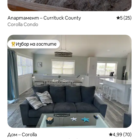
Апартамент – Currituck County
Средна оц
5 (25)
Corolla Condo
Избор на гостите
Най-популярен избор на гостите
Дом – Corolla
Средна оценк
4,99 (70)