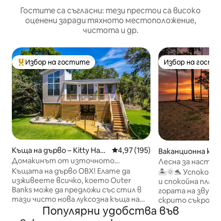
Гостите са съгласни: тези престои са високо
оценени заради тяхното местоположение,
чистота и др.
Избор на гостите
Избор на гости
Най-популярен избор на гостите
Избор на гости
Къща на дърво – Kitty Haw
Средна оценка: 4,97 от 5, 195
4,97 (195)
Ваканционна къща
k
Домакинът от източното
Лесна за настан
крайбрежие – OBX Treehouse
на уединена бре
Къщата на дърво OBX! Елате да
🏝️🌞🐬 Успокойт
изживеете всичко, което Outer
и спокойна плажн
Banks може да предложи със стил в
гората на звука 
тази чисто нова луксозна къща на
скрито съкрови
Популярни удобства във
дърво. ✓ Хидромасажна вана в къща
уникална комбин
на✓ дърво ✓ Традиционна сауна с
почивка в прови