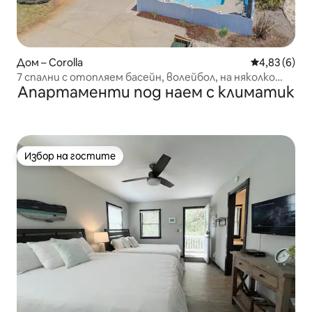
Дом – Corolla
Средна оцен
4,83 (6)
7 спални с отопляем басейн, волейбол, на няколко
Апартаменти под наем с климатик
крачки от плажа!
Избор на гостите
Избор на гостите