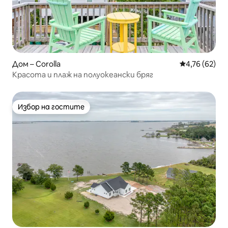
Дом – Corolla
Средна оценк
4,76 (62)
Красота и плаж на полуокеански бряг
Избор на гостите
Избор на гостите