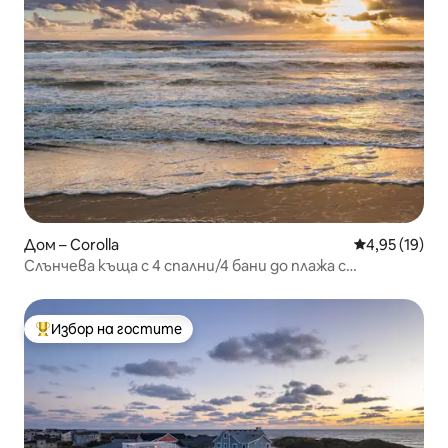
Дом – Corolla
Средна оценк
4,95 (19)
Слънчева къща с 4 спални/4 бани до плажа с
хидромасажна вана, стая за игри
Избор на гостите
Най-популярен избор на гостите