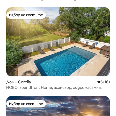
Избор на гостите
Избор на гостите
Дом – Corolla
Средна оц
5 (16)
НОВО: Soundfront Home, асансьор, хидромасажна
вана, барбекю, голф
Избор на гостите
Избор на гостите